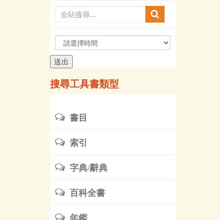
請
選
擇
時
搜尋工具書類型
間
書目
索引
字典/辭典
百科全書
年鑑