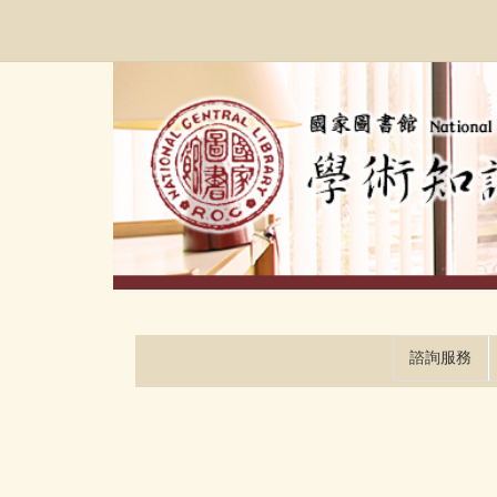
跳
:::
到
主
要
內
容
區
塊
諮詢服務
:::
:::