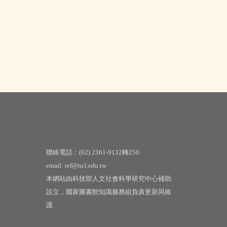
聯絡電話：(02) 2361-9132轉250
email: ref@ncl.edu.tw
本網站由科技部人文社會科學研究中心補助
設立，國家圖書館知識服務組負責更新與維
護