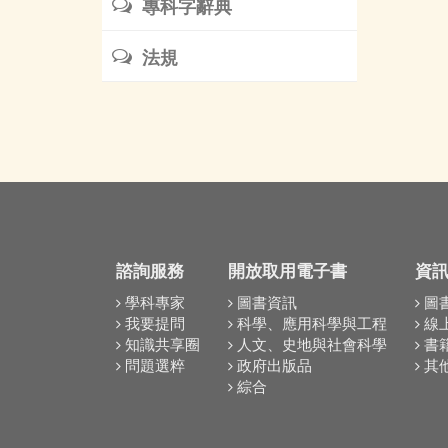
專科字辭典
法規
諮詢服務
開放取用電子書
資
學科專家
圖書資訊
圖
我要提問
科學、應用科學與工程
線
知識共享圈
人文、史地與社會科學
書
問題選粹
政府出版品
其
綜合