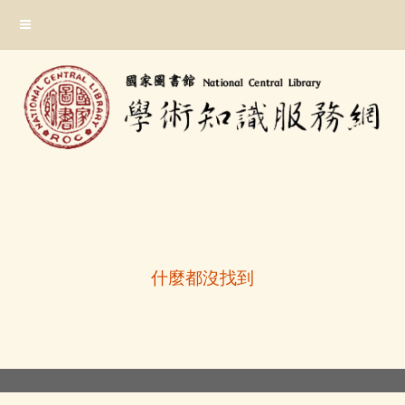
跳
:::
到
主
要
內
容
區
塊
:::
什麼都沒找到