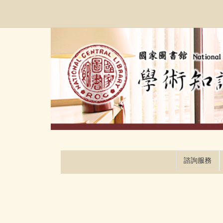
跳
:::
到
主
要
內
容
區
塊
諮詢服務
:::
:::