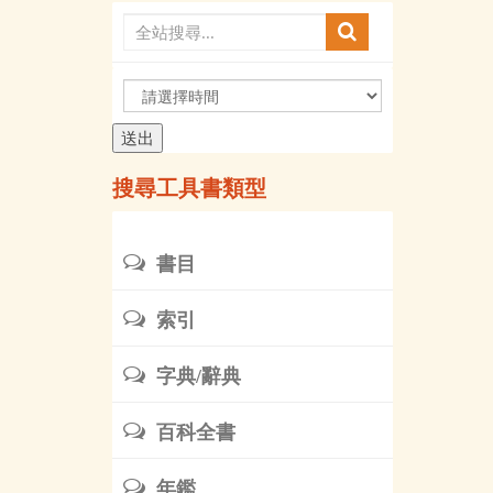
請
選
擇
時
搜尋工具書類型
間
書目
索引
字典/辭典
百科全書
年鑑