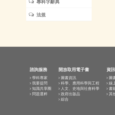
專科字辭典
法規
諮詢服務
開放取用電子書
資
學科專家
圖書資訊
圖
我要提問
科學、應用科學與工程
線
知識共享圈
人文、史地與社會科學
書
問題選粹
政府出版品
其
綜合