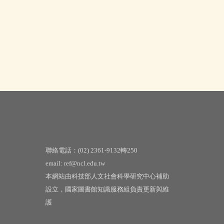
聯絡電話：(02) 2361-9132轉250
email: ref@ncl.edu.tw
本網站由科技部人文社會科學研究中心補助
設立，國家圖書館知識服務組負責更新與維
護