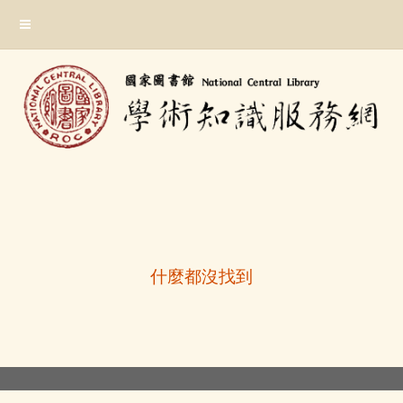
跳
:::
到
主
要
內
容
區
塊
:::
什麼都沒找到