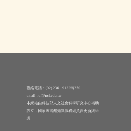
聯絡電話：(02) 2361-9132轉250
email: ref@ncl.edu.tw
本網站由科技部人文社會科學研究中心補助
設立，國家圖書館知識服務組負責更新與維
護