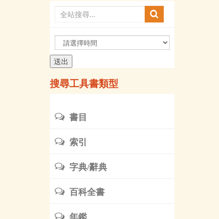
請
選
擇
時
搜尋工具書類型
間
書目
索引
字典/辭典
百科全書
年鑑