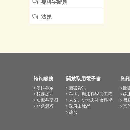
專科字辭典
法規
諮詢服務
開放取用電子書
資
學科專家
圖書資訊
圖
我要提問
科學、應用科學與工程
線
知識共享圈
人文、史地與社會科學
書
問題選粹
政府出版品
其
綜合