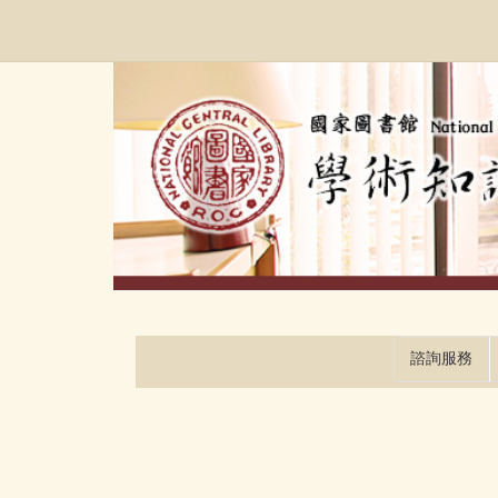
跳
:::
到
主
要
內
容
區
塊
諮詢服務
:::
:::