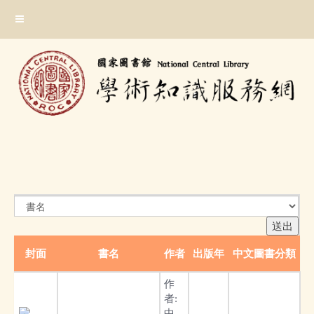
跳
:::
到
主
要
內
容
區
塊
:::
封面
書名
作者
出版年
中文圖書分類
作
者:
中