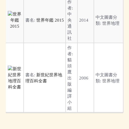
作
者:
中
中文圖書分
書名:
世界年鑑 2015
央
2014
類:
世界地理
通
訊
社
作
者:
貓
頭
鷹
書名:
新世紀世界地
中文圖書分
出
2006
理百科全書
類:
世界地理
版
編
譯
小
組