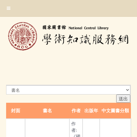
跳
:::
到
主
要
內
容
區
塊
:::
封面
書名
作者
出版年
中文圖書分類
作
者:
《國