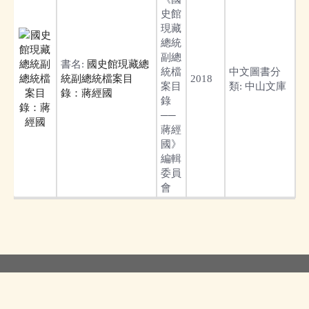
史館
現藏
總統
副總
書名:
國史館現藏總
統檔
中文圖書分
統副總統檔案目
2018
案目
類:
中山文庫
錄：蔣經國
錄
──
蔣經
國》
編輯
委員
會