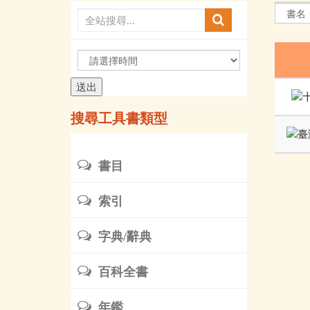
請
選
擇
時
搜尋工具書類型
間
書目
索引
字典/辭典
百科全書
年鑑