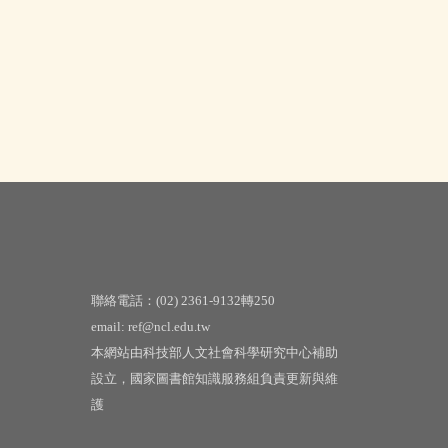
聯絡電話：(02) 2361-9132轉250
email: ref@ncl.edu.tw
本網站由科技部人文社會科學研究中心補助
設立，國家圖書館知識服務組負責更新與維
護