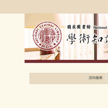
跳
:::
到
主
要
內
容
區
塊
諮詢服務
:::
:::