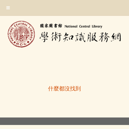
跳
:::
到
主
要
內
容
區
塊
:::
什麼都沒找到