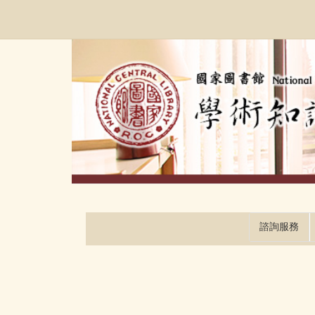
跳
:::
到
主
要
內
容
區
塊
諮詢服務
:::
:::