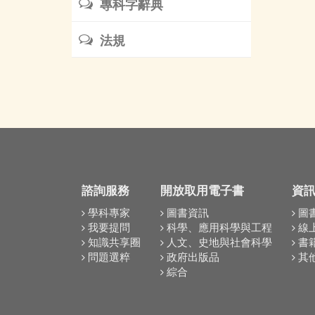
專科字辭典
法規
諮詢服務
開放取用電子書
資
學科專家
圖書資訊
圖
我要提問
科學、應用科學與工程
線
知識共享圈
人文、史地與社會科學
書
問題選粹
政府出版品
其
綜合