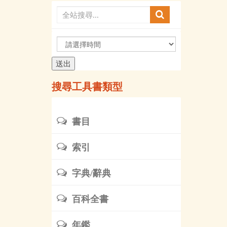
請
選
擇
時
搜尋工具書類型
間
書目
索引
字典/辭典
百科全書
年鑑