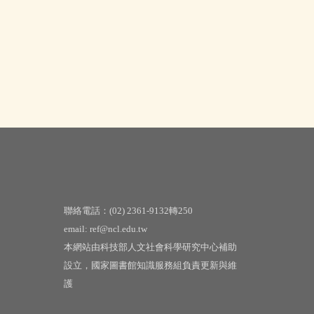
聯絡電話：(02) 2361-9132轉250
email: ref@ncl.edu.tw
本網站由科技部人文社會科學研究中心補助
設立，國家圖書館知識服務組負責更新與維
護