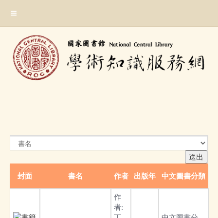
跳
:::
到
主
要
內
容
區
塊
:::
封面
書名
作者
出版年
中文圖書分類
作
者:
丁
中文圖書分