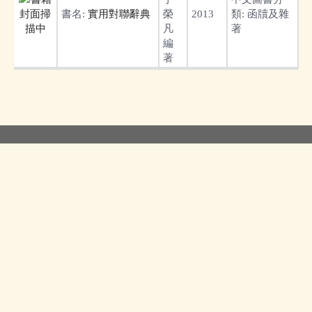
書名:
實用對聯辭典
榮
2013
類:
函牘及雜
凡
著
編
著