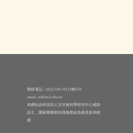
聯絡電話：(02) 2361-9132轉250
email: ref@ncl.edu.tw
本網站由科技部人文社會科學研究中心補助
設立，國家圖書館知識服務組負責更新與維
護