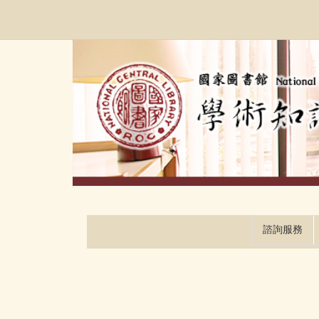
跳
:::
到
主
要
內
容
區
塊
諮詢服務
:::
:::