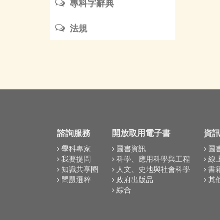
專科字辭典
法規
諮詢服務
開放取用電子書
資
學科專家
圖書資訊
圖
我要提問
科學、應用科學與工程
線
知識共享圈
人文、史地與社會科學
書
問題選粹
政府出版品
其
綜合