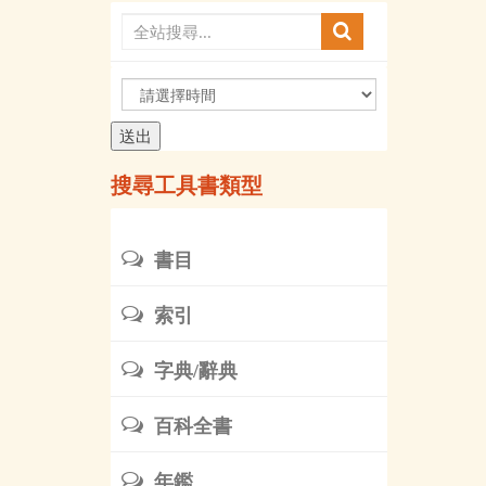
請
選
擇
時
搜尋工具書類型
間
書目
索引
字典/辭典
百科全書
年鑑