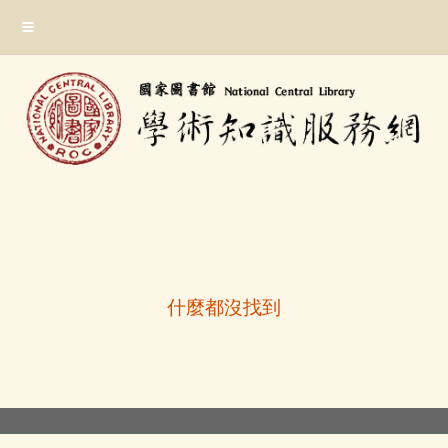
跳
:::
到
主
要
內
容
區
塊
:::
什麼都沒找到