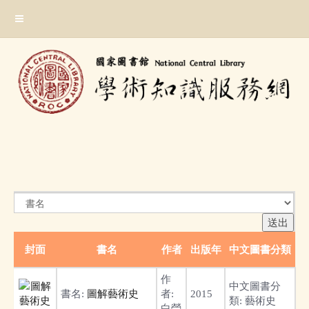
跳
:::
到
主
要
內
容
區
塊
:::
封面
書名
作者
出版年
中文圖書分類
作
中文圖書分
書名:
圖解藝術史
者:
2015
類:
藝術史
白瑩