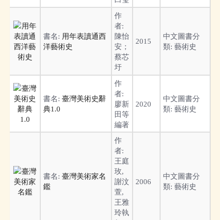
作
者:
書名:
用年表讀通西
陳怡
中文圖書分
2015
洋藝術史
安；
類:
藝術史
蔡芯
圩
作
者:
書名:
臺灣美術史辭
中文圖書分
廖新
2020
典1.0
類:
藝術史
田等
編著
作
者:
王庭
玫,
書名:
臺灣美術家名
中文圖書分
謝汶
2006
鑑
類:
藝術史
萱,
王雅
玲執