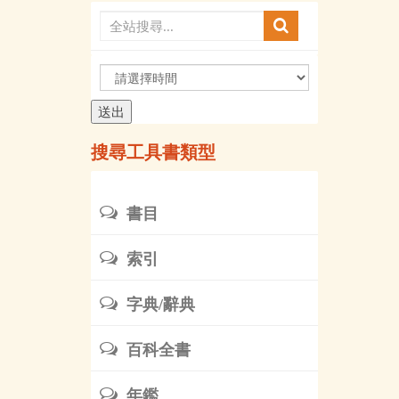
請
選
擇
時
搜尋工具書類型
間
書目
索引
字典/辭典
百科全書
年鑑