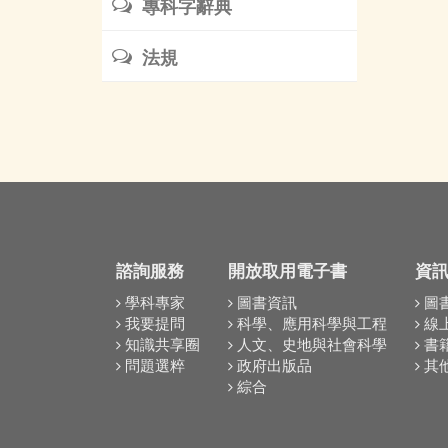
專科字辭典
法規
諮詢服務
開放取用電子書
資
學科專家
圖書資訊
圖
我要提問
科學、應用科學與工程
線
知識共享圈
人文、史地與社會科學
書
問題選粹
政府出版品
其
綜合