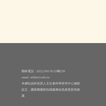
聯絡電話：(02) 2361-9132轉250
email: ref@ncl.edu.tw
本網站由科技部人文社會科學研究中心補助
設立，國家圖書館知識服務組負責更新與維
護