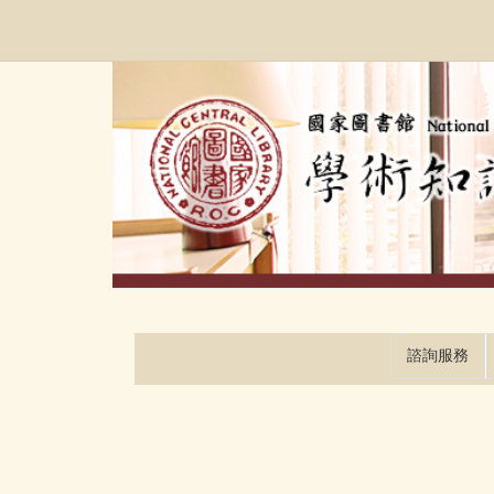
跳
:::
到
主
要
內
容
區
塊
諮詢服務
:::
:::