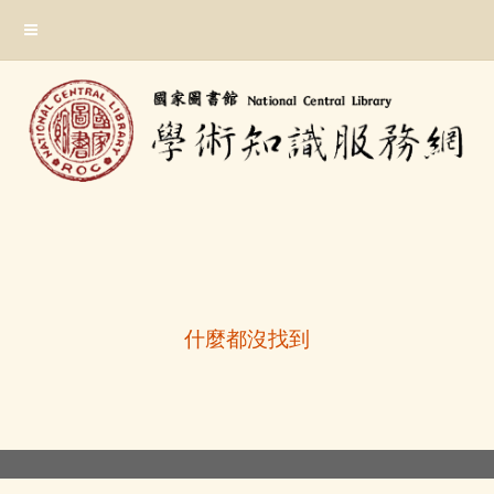
跳
:::
到
主
要
內
容
區
塊
:::
什麼都沒找到