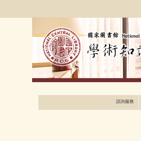
跳
:::
到
主
要
內
容
區
塊
諮詢服務
:::
:::