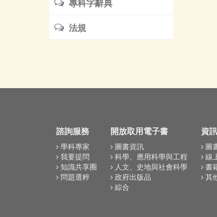
專科字辭典
法規
諮詢服務
開放取用電子書
資
學科專家
圖書資訊
圖
我要提問
科學、應用科學與工程
線
知識共享圈
人文、史地與社會科學
書
問題選粹
政府出版品
其
綜合