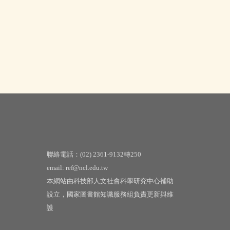
聯絡電話：(02) 2361-9132轉250
email: ref@ncl.edu.tw
本網站由科技部人文社會科學研究中心補助
設立，國家圖書館知識服務組負責更新與維
護