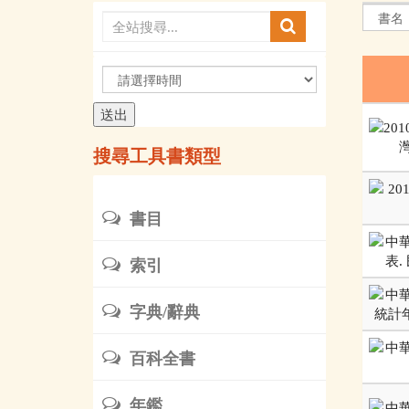
請
選
擇
時
搜尋工具書類型
間
書目
索引
字典/辭典
百科全書
年鑑