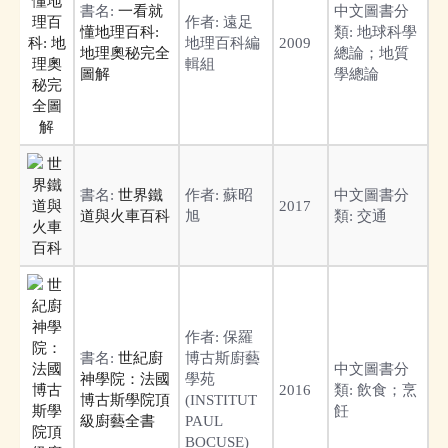
書名:
一看就
中文圖書分
作者:
遠足
懂地理百科:
類:
地球科學
地理百科編
2009
地理奧秘完全
總論；地質
輯組
圖解
學總論
書名:
世界鐵
作者:
蘇昭
中文圖書分
2017
道與火車百科
旭
類:
交通
作者:
保羅
書名:
世紀廚
博古斯廚藝
中文圖書分
神學院：法國
學苑
2016
類:
飲食；烹
博古斯學院頂
(INSTITUT
飪
級廚藝全書
PAUL
BOCUSE)