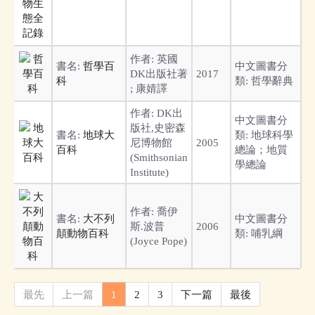
作者:
英國
書名:
哲學百
中文圖書分
DK出版社著
2017
科
類:
哲學辭典
; 康婧譯
作者:
DK出
中文圖書分
版社,史密森
書名:
地球大
類:
地球科學
尼博物館
2005
百科
總論；地質
(Smithsonian
學總論
Institute)
作者:
喬伊
書名:
大不列
中文圖書分
斯.波普
2006
顛動物百科
類:
哺乳綱
(Joyce Pope)
最先
上一篇
1
2
3
下一篇
最後