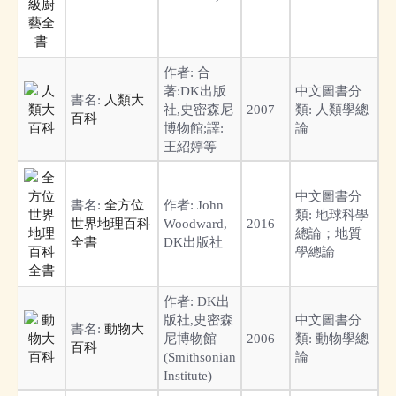
作者:
合
著:DK出版
中文圖書分
書名:
人類大
社,史密森尼
2007
類:
人類學總
百科
博物館;譯:
論
王紹婷等
中文圖書分
書名:
全方位
作者:
John
類:
地球科學
世界地理百科
Woodward,
2016
總論；地質
全書
DK出版社
學總論
作者:
DK出
版社,史密森
中文圖書分
書名:
動物大
尼博物館
2006
類:
動物學總
百科
(Smithsonian
論
Institute)