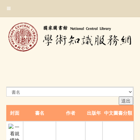
跳
:::
到
主
要
內
容
區
塊
:::
封面
書名
作者
出版年
中文圖書分類