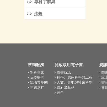
專科字辭典
法規
諮詢服務
開放取用電子書
資
學科專家
圖書資訊
圖
我要提問
科學、應用科學與工程
線
知識共享圈
人文、史地與社會科學
書
問題選粹
政府出版品
其
綜合