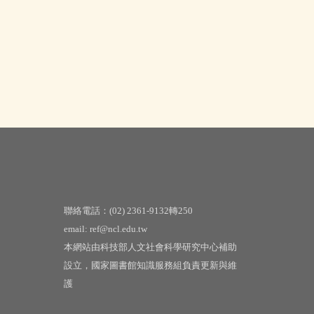
聯絡電話：(02) 2361-9132轉250
email: ref@ncl.edu.tw
本網站由科技部人文社會科學研究中心補助
設立，國家圖書館知識服務組負責更新與維
護