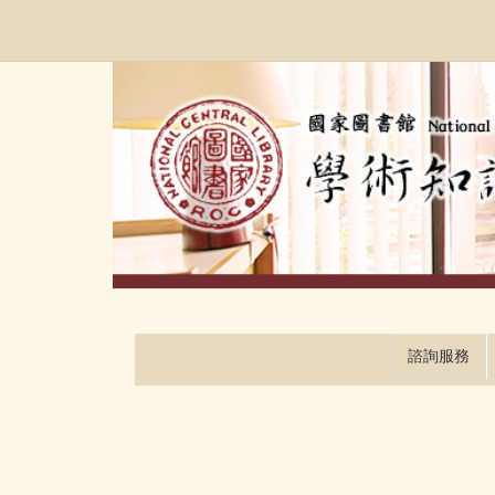
跳
:::
到
主
要
內
容
區
塊
諮詢服務
:::
:::