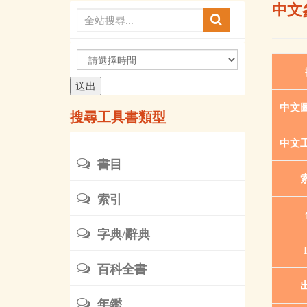
中文
請
選
擇
時
中文
搜尋工具書類型
間
中文
書目
索引
字典/辭典
百科全書
年鑑