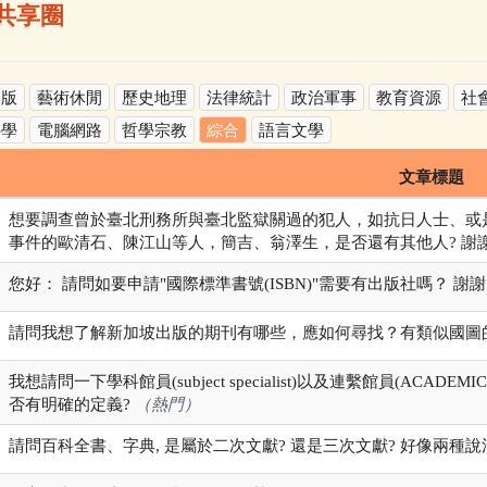
共享圈
出版
藝術休閒
歷史地理
法律統計
政治軍事
教育資源
社
科學
電腦網路
哲學宗教
綜合
語言文學
文章標題
想要調查曾於臺北刑務所與臺北監獄關過的犯人，如抗日人士、或
事件的歐清石、陳江山等人，簡吉、翁澤生，是否還有其他人? 謝
您好： 請問如要申請"國際標準書號(ISBN)"需要有出版社嗎？ 謝
請問我想了解新加坡出版的期刊有哪些，應如何尋找？有類似國圖
我想請問一下學科館員(subject specialist)以及連繫館員(ACADEMI
否有明確的定義?
（熱門）
請問百科全書、字典, 是屬於二次文獻? 還是三次文獻? 好像兩種說