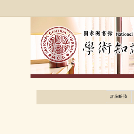
跳
:::
到
主
要
內
容
區
塊
諮詢服務
:::
:::