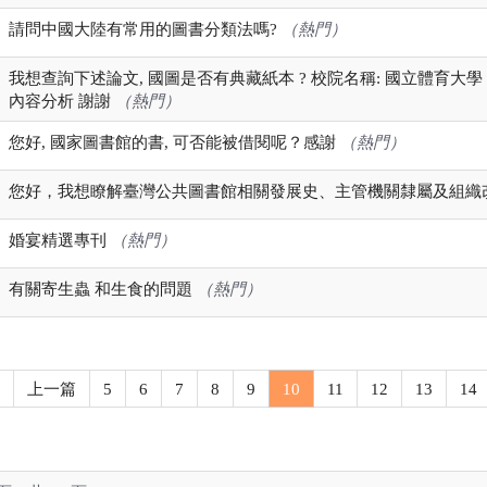
請問中國大陸有常用的圖書分類法嗎?
（熱門）
我想查詢下述論文, 國圖是否有典藏紙本 ? 校院名稱: 國立體育大學
內容分析 謝謝
（熱門）
您好, 國家圖書館的書, 可否能被借閱呢？感謝
（熱門）
您好，我想瞭解臺灣公共圖書館相關發展史、主管機關隸屬及組織
婚宴精選專刊
（熱門）
有關寄生蟲 和生食的問題
（熱門）
上一篇
5
6
7
8
9
10
11
12
13
14