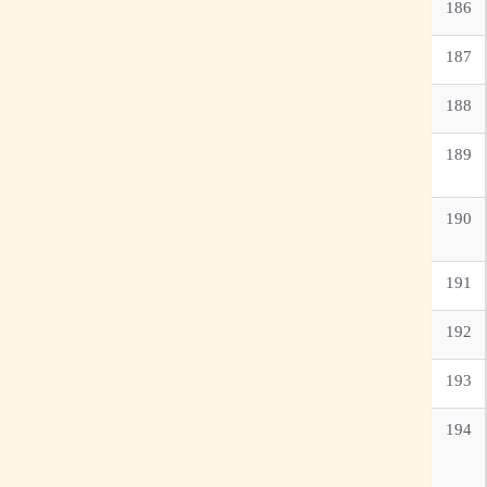
186
187
188
189
190
191
192
193
194