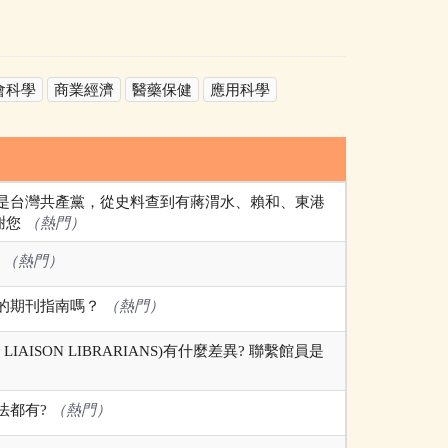
會科學
商業經濟
醫藥保健
應用科學
是台灣共產黨，從史料查到有蔣渭水、賴和、東港
謝您
（熱門）
謝
（熱門）
的期刊指南嗎？
（熱門）
C LIAISON LIBRARIANS)有什麼差異? 聯繫館員是
法都有?
（熱門）