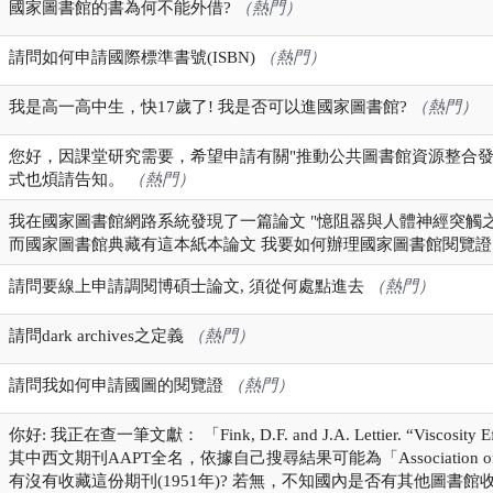
國家圖書館的書為何不能外借?
（熱門）
請問如何申請國際標準書號(ISBN)
（熱門）
我是高一高中生，快17歲了! 我是否可以進國家圖書館?
（熱門）
您好，因課堂研究需要，希望申請有關"推動公共圖書館資源整合發
式也煩請告知。
（熱門）
我在國家圖書館網路系統發現了一篇論文 "憶阻器與人體神經突觸之研
而國家圖書館典藏有這本紙本論文 我要如何辦理國家圖書館閱覽證 需
請問要線上申請調閱博碩士論文, 須從何處點進去
（熱門）
請問dark archives之定義
（熱門）
請問我如何申請國圖的閱覽證
（熱門）
你好: 我正在查一筆文獻： 「Fink, D.F. and J.A. Lettier. “Viscosity Effect
其中西文期刊AAPT全名，依據自己搜尋結果可能為「Association of Asph
有沒有收藏這份期刊(1951年)? 若無，不知國內是否有其他圖書館收藏