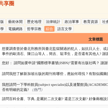
共享圈
出版
藝術休閒
歷史地理
法律統計
政治軍事
教育資源
社
科學
電腦網路
哲學宗教
綜合
語言文學
文章標題
想要調查曾於臺北刑務所與臺北監獄關過的犯人，如抗日人士、或
事件的歐清石、陳江山等人，簡吉、翁澤生，是否還有其他人? 謝
您好： 請問如要申請"國際標準書號(ISBN)"需要有出版社嗎？ 謝
請問我想了解新加坡出版的期刊有哪些，應如何尋找？有類似國圖
我想請問一下學科館員(subject specialist)以及連繫館員(ACADEMI
否有明確的定義?
（熱門）
請問百科全書、字典, 是屬於二次文獻? 還是三次文獻? 好像兩種說