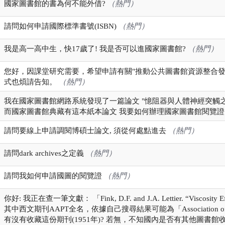
國家圖書館的書為何不能外借?
（熱門）
請問如何申請國際標準書號(ISBN)
（熱門）
我是高一高中生，快17歲了! 我是否可以進國家圖書館?
（熱門）
您好，因課堂研究需要，希望申請有關"推動公共圖書館資源整合發
式也煩請告知。
（熱門）
我在國家圖書館網路系統發現了一篇論文 "憶阻器與人體神經突觸之研
而國家圖書館典藏有這本紙本論文 我要如何辦理國家圖書館閱覽證 需
請問要線上申請調閱博碩士論文, 須從何處點進去
（熱門）
請問dark archives之定義
（熱門）
請問我如何申請國圖的閱覽證
（熱門）
你好: 我正在查一筆文獻： 「Fink, D.F. and J.A. Lettier. “Viscosity Effect
其中西文期刊AAPT全名，依據自己搜尋結果可能為「Association of Asph
有沒有收藏這份期刊(1951年)? 若無，不知國內是否有其他圖書館收藏