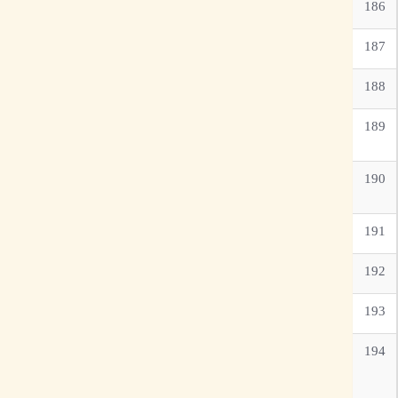
186
187
188
189
190
191
192
193
194