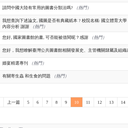
請問中國大陸有常用的圖書分類法嗎?
（熱門）
我想查詢下述論文, 國圖是否有典藏紙本 ? 校院名稱: 國立體育大學
內容分析 謝謝
（熱門）
您好, 國家圖書館的書, 可否能被借閱呢？感謝
（熱門）
您好，我想瞭解臺灣公共圖書館相關發展史、主管機關隸屬及組織
婚宴精選專刊
（熱門）
有關寄生蟲 和生食的問題
（熱門）
上一篇
5
6
7
8
9
10
11
12
13
14