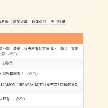
會科學
商業經濟
醫藥保健
應用科學
是台灣共產黨，從史料查到有蔣渭水、賴和、東港
謝您
（熱門）
謝
（熱門）
的期刊指南嗎？
（熱門）
C LIAISON LIBRARIANS)有什麼差異? 聯繫館員是
法都有?
（熱門）