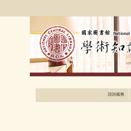
跳
:::
到
主
要
內
容
區
塊
諮詢服務
:::
:::