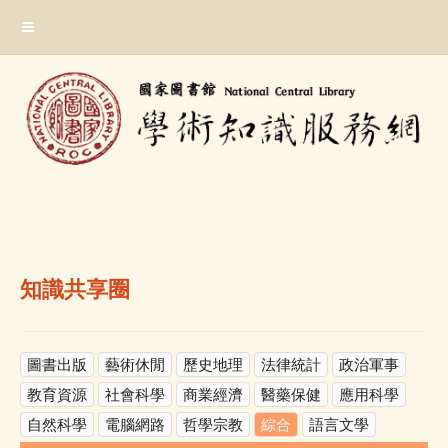
跳
:::
到
主
要
內
容
區
塊
:::
知識共享圈
圖書出版
藝術休閒
歷史地理
法律統計
政治軍事
教育資源
社會科學
商業經濟
醫藥保健
應用科學
自然科學
電腦網路
哲學宗教
綜合
語言文學