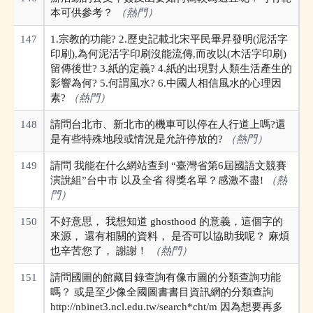
本可供參考？
（熱門）
147
1.宗教的功能? 2.歷史記載北宋平民畢昇發明(泥活字
印刷),為何泥活字印刷沒能流傳,而改以(木活字印刷)
留傳後世? 3.紙的定義? 4.紙的出現對人類生活產生的
影響為何? 5.何謂風水? 6.中國人相信風水的心理因
素?
（熱門）
148
請問台北市、新北市的機車可以停在人行道上嗎?還
是有些特殊地段或情況是允許停放的?
（熱門）
149
請問 我能在什么網站查到 “臺灣省第6屆國語文競賽
演說組”台中市 以及全省 得獎名單？感激不盡!
（熱
門）
150
不好意思， 我想知道 ghosthood 的意義，這個字的
來源， 還有相關的資料， 是否可以協助我呢？ 麻煩
也辛苦您了， 謝謝！
（熱門）
151
請問國圖的館藏目錄查詢有像市圖的分類查詢功能
嗎？ 或是至少像全國圖書書目資訊網的分類查詢
http://nbinet3.ncl.edu.tw/search*cht/m 因為想要再多