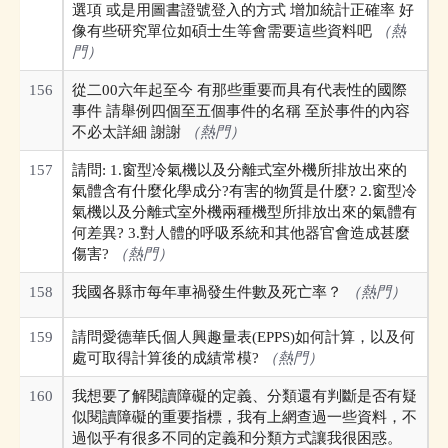
選項 或是用圖書證號登入的方式 增加統計正確率 好
像有些研究單位如碩士生等會需要這些資料吧
（熱
門）
156
從二00六年起至今 有那些重要而具有代表性的國際
事件 請舉例四個至五個事件的名稱 至於事件的內容
不必太詳細 謝謝
（熱門）
157
請問: 1.窗型冷氣機以及分離式室外機所排放出來的
氣體含有什麼化學成分?有害的物質是什麼? 2.窗型冷
氣機以及分離式室外機兩種機型所排放出來的氣體有
何差異? 3.對人體的呼吸系統和其他器官會造成甚麼
傷害?
（熱門）
158
我國各縣市每年車禍發生件數及死亡率？
（熱門）
159
請問愛德華氏個人興趣量表(EPPS)如何計算，以及何
處可取得計算後的成績常模?
（熱門）
160
我想要了解閱讀障礙的定義、分類還有判斷是否有疑
似閱讀障礙的重要指標，我有上網查過一些資料，不
過似乎有很多不同的定義和分類方式讓我很困惑。