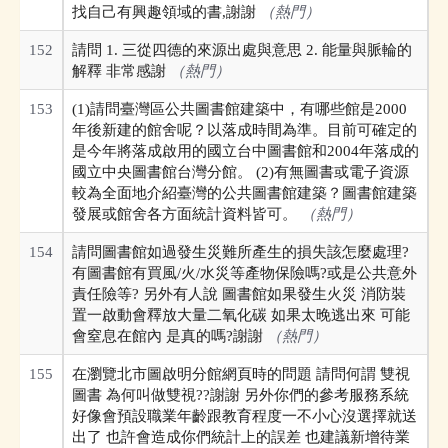
找自己有興趣領域的書,謝謝
（熱門）
152
請問 1. 三從四德的來源出處與意思 2. 能量與脈輪的
解釋 非常感謝
（熱門）
153
(1)請問臺灣區公共圖書館建築中，有哪些館是2000
年後新建的館舍呢？以落成時間為準。目前可確定的
是今年將落成啟用的國立台中圖書館和2004年落成的
國立中央圖書館台灣分館。 (2)有無圖書或電子資源
較為全面地介紹臺灣的公共圖書館建築？圖書館建築
發展或館舍各方面統計資料皆可。
（熱門）
154
請問圖書館如過發生災難所產生的損失該怎麼處理?
有圖書館有買風/火/水災等產物保險嗎?或是公共意外
責任險等? 另外有人說 圖書館如果發生火災 消防裝
置一啟動會釋放大量二氧化碳 如果太晚逃出來 可能
會窒息在館內 是真的嗎?謝謝
（熱門）
155
在瀏覽北市圖啟明分館網頁時的問題 請問何謂 雙視
圖書 為何叫做雙視??謝謝 另外你們的參考服務系統
好像會預設職業年齡跟教育程度一不小心沒選擇就送
出了 也許會造成你們統計上的誤差 也建議新增待業