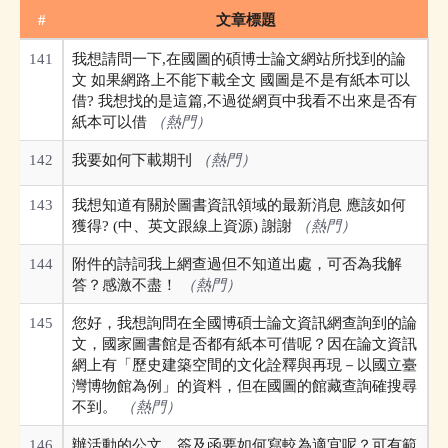
#
文章標題
141
我想請問一下,在國圖的碩博士論文網站所找到的論
文 如果網路上不能下載全文 國圖是不是有紙本可以
借? 我想找的是這篇,不過從網頁中我看不出來是否有
紙本可以借
（熱門）
142
我要如何下載期刊
（熱門）
143
我想知道有關於圖書資訊領域的最新消息 應該如何
獲得? (中、英文跟線上資源) 謝謝
（熱門）
144
附件的詩詞我上網查過但不知道出處，可否為我解
答？感激不盡！
（熱門）
145
您好，我想詢問在全國博碩士論文資訊網查詢到的論
文，國家圖書館是否都有紙本可借呢？因在論文資訊
網上有「歷史建築空間的文化詮釋與再現－以國立臺
灣博物館為例」的資料，但在國圖的館藏查詢確搜尋
不到。
（熱門）
146
辦活動的公文，簽及函要如何寫較為適宜呢？可有範