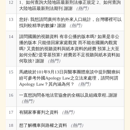
12
1、如何查詢大陸地區最新刑法修正規定 2、如何查詢
大陸地區最新刑法期刊 謝謝
（熱門）
13
您好: 我想請問廣州市的外來人口統計，台灣哪裡可以
找到較精準的數據? 謝謝
（熱門）
14
請問國圖的視聽資料 有非公播的版本嗎? 如果是非公
播的版本 只能借回家家庭觀賞 而不能在國圖內觀賞
嗎? 又貴館的視聽資料與紙本資料的經費 預算上大至
如何分配?是零基預算? 經費若不足視聽與紙本資料如
何取捨? 謝謝
（熱門）
15
馬總統於101年9月13日與醫事團體座談中提到醫療糾
紛可參考外國Apology Law之立法來處理，請問何謂
Apology Law？其內涵為何？
（熱門）
16
一直想詢問各地法官協會的全稱以及組織章程..謝謝
（熱門）
17
有關家事審判之資料
（熱門）
18
想了解機車與路權之資料
（熱門）