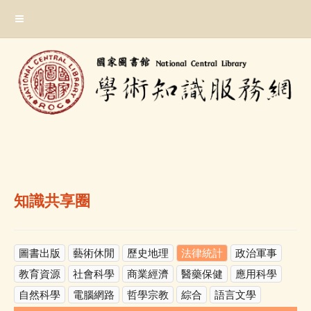
跳
:::
到
主
要
內
容
區
塊
:::
知識共享圈
圖書出版
藝術休閒
歷史地理
法律統計
政治軍事
教育資源
社會科學
商業經濟
醫藥保健
應用科學
自然科學
電腦網路
哲學宗教
綜合
語言文學