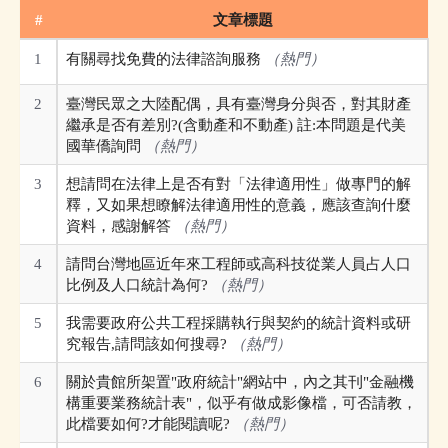
#
文章標題
1
有關尋找免費的法律諮詢服務
（熱門）
2
臺灣民眾之大陸配偶，具有臺灣身分與否，對其財產
繼承是否有差別?(含動產和不動產) 註:本問題是代美
國華僑詢問
（熱門）
3
想請問在法律上是否有對「法律適用性」做專門的解
釋，又如果想瞭解法律適用性的意義，應該查詢什麼
資料，感謝解答
（熱門）
4
請問台灣地區近年來工程師或高科技從業人員占人口
比例及人口統計為何?
（熱門）
5
我需要政府公共工程採購執行與契約的統計資料或研
究報告,請問該如何搜尋?
（熱門）
6
關於貴館所架置"政府統計"網站中，內之其刊"金融機
構重要業務統計表"，似乎有做成影像檔，可否請教，
此檔要如何?才能閱讀呢?
（熱門）