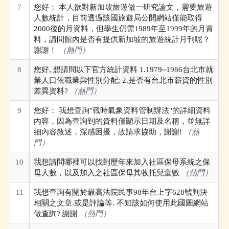
7
您好： 本人欲對新加坡旅遊做一研究論文，需要旅遊
人數統計，目前透過該國旅遊局公開網站僅能取得
2000後的月資料，但學生仍需1989年至1999年的月資
料，請問館內是否有提供新加坡的旅遊統計月刊呢？
謝謝！
（熱門）
8
您好, 想請問以下官方統計資料 1.1979~1986台北市就
業人口依職業與性別分配; 2.是否有台北市薪資的性別
差異資料?
（熱門）
9
您好： 我想查詢"戰時氣象資料管制辦法"的詳細資料
內容，因為查詢到的資料僅顯示日期及名稱，並無詳
細內容敘述，深感困擾，故請求協助，謝謝!
（熱
門）
10
我想請問哪裡可以找到歷年來加入社區保母系統之保
母人數，以及加入之社區保母其收托兒童數
（熱門）
11
我想查詢有關於最高法院民事98年台上字628號判決
相關之文章.或是評論等. 不知該如何使用此國圖網站
做查詢? 謝謝
（熱門）