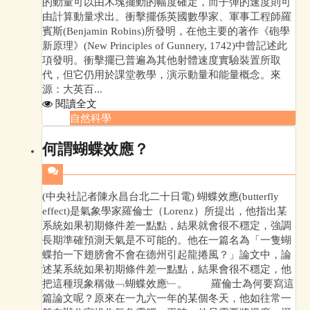
的動量可以由木塊擺動的幅度確定，而子彈的速度則可
由計算動量求出。衝擊擺係英國數學家、軍事工程師羅
賓斯(Benjamin Robins)所發明，在他主要的著作《砲學
新原理》(New Principles of Gunnery, 1742)中曾記述此
項發明。衝擊擺已普遍為其他射體速度實驗裝置所取
代，但它仍用於課堂教學，演示動量和能量概念。來
源：大英百...
閱讀全文
自然科學
何謂蝴蝶效應？
(中央社記者陳永昌台北二十日電) 蝴蝶效應(butterfly
effect)是氣象學家羅倫士（Lorenz）所提出，他指出某
系統如果初期條件差一點點，結果就會很不穩定，強調
長期準確預測天氣是不可能的。他在一篇名為「一隻蝴
蝶拍一下翅膀會不會在德州引起龍捲風？」論文中，論
述某系統如果初期條件差一點點，結果會很不穩定，他
把這種現象稱做﹁蝴蝶效應﹂。 羅倫士為何要寫這
篇論文呢？原來在一九六一年的某個冬天，他如往常一