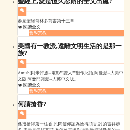
聖經上,愛是恆久忍耐的全文出處?
參見聖經哥林多前書第十三章
閱讀全文
哲學宗教
美國有一教派,遠離文明生活的是那一
族?
Amish(阿米許族--電影""證人""翻作此語,阿曼派--大美中
文版,阿曼門諾派--大英中文版。
閱讀全文
哲學宗教
何謂搶香?
係指搶得第一柱香,民間信仰認為搶得頭香,討的吉祥越
多,表示是個好兆頭,為信眾表達對神明最虔誠敬意的一