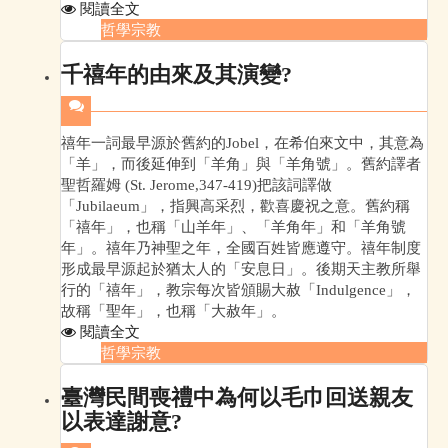
閱讀全文
哲學宗教
千禧年的由來及其演變?
禧年一詞最早源於舊約的Jobel，在希伯來文中，其意為
「羊」，而後延伸到「羊角」與「羊角號」。舊約譯者
聖哲羅姆 (St. Jerome,347-419)把該詞譯做
「Jubilaeum」，指興高采烈，歡喜慶祝之意。舊約稱
「禧年」，也稱「山羊年」、「羊角年」和「羊角號
年」。禧年乃神聖之年，全國百姓皆應遵守。禧年制度
形成最早源起於猶太人的「安息日」。後期天主教所舉
行的「禧年」，教宗每次皆頒賜大赦「Indulgence」，
故稱「聖年」，也稱「大赦年」。
閱讀全文
哲學宗教
臺灣民間喪禮中為何以毛巾回送親友
以表達謝意?