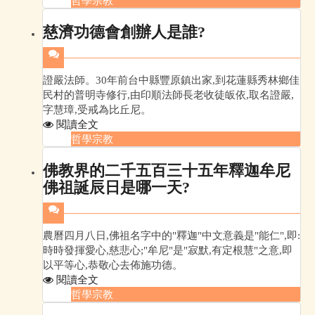
哲學宗教
慈濟功德會創辦人是誰?
證嚴法師。30年前台中縣豐原鎮出家,到花蓮縣秀林鄉佳
民村的普明寺修行,由印順法師長老收徒皈依,取名證嚴,
字慧璋,受戒為比丘尼。
閱讀全文
哲學宗教
佛教界的二千五百三十五年釋迦牟尼
佛祖誕辰日是哪一天?
農曆四月八日,佛祖名字中的"釋迦"中文意義是"能仁",即:
時時發揮愛心,慈悲心;"牟尼"是"寂默,有定根慧"之意,即
以平等心,恭敬心去佈施功德。
閱讀全文
哲學宗教