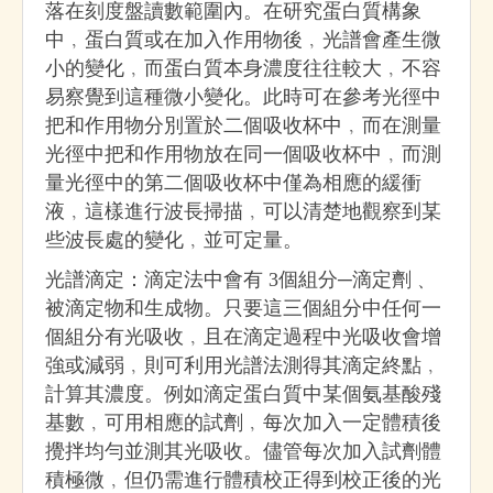
落在刻度盤讀數範圍內。在研究蛋白質構象
中﹐蛋白質或在加入作用物後﹐光譜會產生微
小的變化﹐而蛋白質本身濃度往往較大﹐不容
易察覺到這種微小變化。此時可在參考光徑中
把和作用物分別置於二個吸收杯中﹐而在測量
光徑中把和作用物放在同一個吸收杯中﹐而測
量光徑中的第二個吸收杯中僅為相應的緩衝
液﹐這樣進行波長掃描﹐可以清楚地觀察到某
些波長處的變化﹐並可定量。
光譜滴定：滴定法中會有 3個組分─滴定劑﹑
被滴定物和生成物。只要這三個組分中任何一
個組分有光吸收﹐且在滴定過程中光吸收會增
強或減弱﹐則可利用光譜法測得其滴定終點﹐
計算其濃度。例如滴定蛋白質中某個氨基酸殘
基數﹐可用相應的試劑﹐每次加入一定體積後
攪拌均勻並測其光吸收。儘管每次加入試劑體
積極微﹐但仍需進行體積校正得到校正後的光