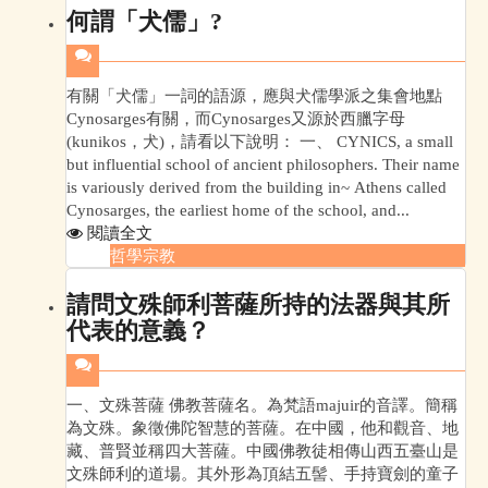
何謂「犬儒」?
有關「犬儒」一詞的語源，應與犬儒學派之集會地點
Cynosarges有關，而Cynosarges又源於西臘字母
(kunikos，犬)，請看以下說明： 一、 CYNICS, a small
but influential school of ancient philosophers. Their name
is variously derived from the building in~ Athens called
Cynosarges, the earliest home of the school, and...
閱讀全文
哲學宗教
請問文殊師利菩薩所持的法器與其所
代表的意義？
一、文殊菩薩 佛教菩薩名。為梵語majuir的音譯。簡稱
為文殊。象徵佛陀智慧的菩薩。在中國，他和觀音、地
藏、普賢並稱四大菩薩。中國佛教徒相傳山西五臺山是
文殊師利的道場。其外形為頂結五髻、手持寶劍的童子