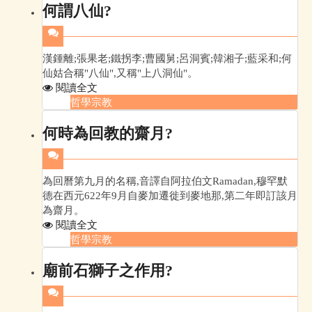
何謂八仙?
漢鍾離;張果老;鐵拐李;曹國舅;呂洞賓;韓湘子;藍采和;何
仙姑合稱"八仙",又稱"上八洞仙"。
閱讀全文
哲學宗教
何時為回教的齋月?
為回曆第九月的名稱,音譯自阿拉伯文Ramadan,穆罕默
德在西元622年9月自麥加遷徙到麥地那,第二年即訂該月
為齋月。
閱讀全文
哲學宗教
廟前石獅子之作用?