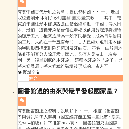
有關中國古代牙刷之資料，提供資料如下： 一、 老祖
宗也愛刷牙 木刷子妙用無窮 圖文/董崇敏 ……其中，較
寬的半圓柱形木條據說是由僧侶經印度、中國，傳入日
本。最初，這種牙刷是僧侶在奉祀以前用於潔淨身體時
的潔牙工具，後來逐漸為一般平民接受，成為日常使用
的工具。大約在一千五百年前，古人已經知道利用木條
的半圓形凹槽來刮除牙菌斑及牙結石。 不過，由於圓木
條並不能充分去除牙垢，因此，又有人發展出一端尖
削，另一端呈刷狀的木牙刷。 這種木牙刷的「刷子」是
將木條敲扁，將木條纖維破壞後形成的。古人可...
閱讀全文
綜合
圖書館週的由來與最早發起國家是？
有關圖書館週之資料，說明如下： 一、 根據《圖書館
學與資訊科學大辭典（國立編譯館主編.--臺北市 : 漢美,
民84.--初版）》下冊第2075頁：「圖書館週乃由國際
性、全國性或地方性圖書館學會所特別訂定的一週，旨