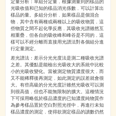
定量分析：單組分定量﹐根據測量到的樣品的
光吸收值和已知的樣品消光係數﹐可以計算出
樣品的量。多組分分析﹐如果樣品是個混合
物﹐其中含有兩種或兩種以上的吸收物質﹐這
些物質之間不起化學反應﹐其吸收光譜雖然互
相重疊﹐但各自的吸收峰和峰谷是不同的﹐這
樣可以不經分離而直接用光譜法對各個組分進
行定量測定。
差光譜法：差示分光光度法是測二種吸收光譜
之差。其優點是能檢出光吸收大的系統中比較
小的光吸收變化。當被測定物質濃度很大﹐而
又不能稀釋後再測定﹐如此測定的誤差就會很
大。有些高級的分光光度計雖然光吸收可以測
到很高值﹐但也不能無限制的擴大。這種情況
下可採用略低於樣品濃度的已知濃度純物質作
為參考樣品置於空白對照光徑中﹐再進行未知
樣品濃度的測定﹐使得欲測定樣品的讀數仍然