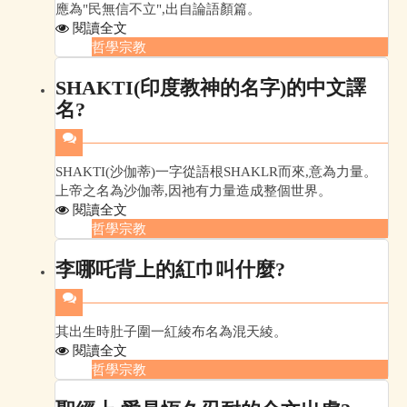
應為"民無信不立",出自論語顏篇。
閱讀全文
哲學宗教
SHAKTI(印度教神的名字)的中文譯
名?
SHAKTI(沙伽蒂)一字從語根SHAKLR而來,意為力量。
上帝之名為沙伽蒂,因祂有力量造成整個世界。
閱讀全文
哲學宗教
李哪吒背上的紅巾叫什麼?
其出生時肚子圍一紅綾布名為混天綾。
閱讀全文
哲學宗教