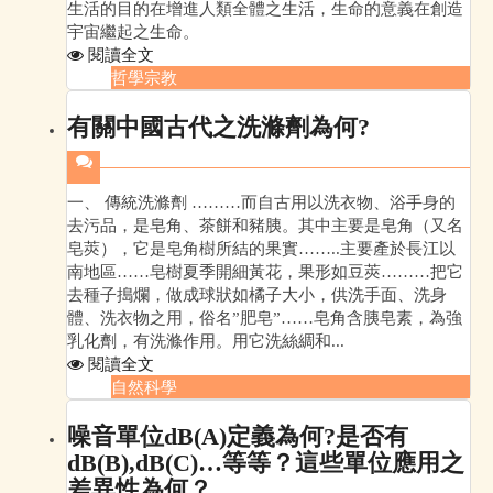
生活的目的在增進人類全體之生活，生命的意義在創造
宇宙繼起之生命。
閱讀全文
哲學宗教
有關中國古代之洗滌劑為何?
一、 傳統洗滌劑 ………而自古用以洗衣物、浴手身的
去污品，是皂角、茶餅和豬胰。其中主要是皂角（又名
皂莢），它是皂角樹所結的果實……..主要產於長江以
南地區……皂樹夏季開細黃花，果形如豆莢………把它
去種子搗爛，做成球狀如橘子大小，供洗手面、洗身
體、洗衣物之用，俗名”肥皂”……皂角含胰皂素，為強
乳化劑，有洗滌作用。用它洗絲綢和...
閱讀全文
自然科學
噪音單位dB(A)定義為何?是否有
dB(B),dB(C)…等等？這些單位應用之
差異性為何？