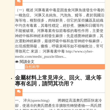
（一）概述 河豚毒素中毒是因進食河豚魚後發生中毒的
一種急症。 河豚又名鈍魚、汽泡魚、鱍等，產於我國沿
海等地，種類很多，肉味鮮美，但它的某些臟器及組織
中均含有毒素，其毒性穩定，經炒煮、鹽醃和日曬等均
不能被破壞。河豚毒素有似箭毒樣的毒性作用，主要使
神經中樞和神經末梢發生麻痹：先是感覺神經麻痹，其
次運動神經麻痹，最後呼吸中樞和血管神經中樞麻痹，
出現感覺障礙，癱瘓，呼吸衰竭等如不積極救治，常可
導致死亡 來源： 河豚毒素中毒 http://www.cyber-
medic.com/medic_puzzle/illnes...
閱讀全文
自然科學
金屬材料上常見淬火、回火、退火等
專有名詞，請問其功用？
一、 淬火(quenching) 將鋼從高溫奧氏體區快速冷
卻﹐使過冷的奧氏體產生非擴散性轉變產物──馬氏體