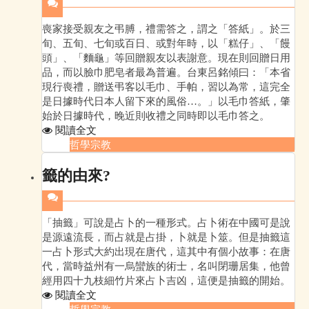
喪家接受親友之弔膊，禮需答之，謂之「答紙」。於三
旬、五旬、七旬或百日、或對年時，以「糕仔」、「饅
頭」、「麵龜」等回贈親友以表謝意。現在則回贈日用
品，而以臉巾肥皂者最為普遍。台東呂銘傾曰：「本省
現行喪禮，贈送弔客以毛巾、手帕，習以為常，這完全
是日據時代日本人留下來的風俗…。」以毛巾答紙，肇
始於日據時代，晚近則收禮之同時即以毛巾答之。
閱讀全文
哲學宗教
籤的由來?
「抽籤」可說是占卜的一種形式。占卜術在中國可是說
是源遠流長，而占就是占掛，卜就是卜筮。但是抽籤這
一占卜形式大約出現在唐代，這其中有個小故事：在唐
代，當時益州有一烏蠻族的術士，名叫閉珊居集，他曾
經用四十九枝細竹片來占卜吉凶，這便是抽籤的開始。
閱讀全文