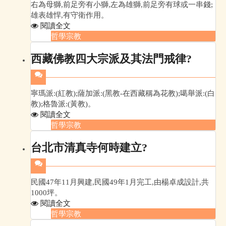
右為母獅,前足旁有小獅,左為雄獅,前足旁有球或一串錢;
雄表雄悍,有守衛作用。
閱讀全文
哲學宗教
西藏佛教四大宗派及其法門戒律?
寧瑪派:(紅教);薩加派:(黑教-在西藏稱為花教);噶舉派:(白
教);格魯派:(黃教)。
閱讀全文
哲學宗教
台北市清真寺何時建立?
民國47年11月興建,民國49年1月完工,由楊卓成設計,共
1000坪。
閱讀全文
哲學宗教