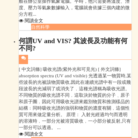
般在辦公室操作氣象電腦。平時，他只需要將溫度、溼
度、壓力等氣象數據輸入，電腦就會依據三個內建的微
分方程...
閱讀全文
自然科學
何謂UV and VIS? 其波長及功能有何
不同?
[ 中文詞條] 吸收光譜(紫外光和可見光) [ 外文詞條]
absorption spectra (UV and visible) 光透過某一物質時,某
些波長的光被該物質吸收,因此在連續光譜中有一段或幾
段波長的光減弱了或消失了﹐這種光譜稱為吸收光譜。
不同物質的吸收光譜不同﹐這取決於物質的分子﹑原子
和原子團﹐因此可用吸收光譜來鑑別物質和推測樣品的
結構﹔同時吸收光譜的強弱和物質的濃度有關﹐這個性
質可用來做定量分析。 原理： 入射光經過均勻而透明
的溶液時﹐一部分光被溶質吸收﹐一小部分被反射,只有
一部分可以透過。 ...
閱讀全文