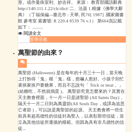
形。或作曼殊室利、妙吉祥。 來源： 教育部國語辭典
http://140.111.1.22/clc/dict/ 二、法器 1.根據《佛學大辭
典》（丁福保編.--臺北市 : 天華, 民76[ 1987] .國家圖書
館 參考室 索書號: R 220.4 8539 76 v.1） 第664頁記載
如下： .........
閱讀全文
哲學宗教
萬聖節的由來？
萬聖節 (Halloween) 是在每年的十月三十一日，當天晚
上打扮得「鬼」模「鬼」樣，愈嚇人愈好。小孩子則忙
著挨家挨戶要糖果，而且不忘說句「 Trick or treat， 」
(給糖吃，不然就搗蛋 )。 萬聖節究竟怎麼來的？其實在
天主教會裡面，十一月一日是諸聖節 (All Saints Day)，
隔天十一月二日則為萬靈節(All Souls Day，或譯為追思
亡者節 )，可以說是萬聖節的起源。 天主教會將一些生
前具有超高德性的信徒封為聖人，以表彰那些信徒，並
立為其他信徒所遵循的模範。但因為具有非凡德性的信
徒...