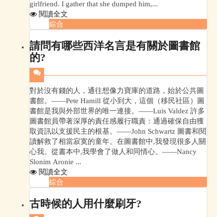
girlfriend. I gather that she dumped him,...
閱讀全文
綜合
請問有哪些西洋名言是有關於圖書館
的?
對於沒有錢的人，通往想像力寶庫的道路，始於公共圖
書館。——Pete Hamill 從小到大，這個（移民社區）圖
書館是我與外部世界的唯一連接。——Luis Valdez 許多
圖書館員帶著深厚的責任感履行職責：通過確保自由獲
取資訊以支援民主的根基。——John Schwartz 圖書和閱
讀解救了相當寂寞的童年。在圖書館中,我發現很多人關
心我。從書本中,我學會了做人和同情心。——Nancy
Slonim Aronie ...
閱讀全文
綜合
古時候的人用什麼刷牙?