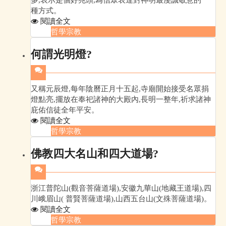
種方式。
閱讀全文
哲學宗教
何謂光明燈?
又稱元辰燈,每年陰曆正月十五起,寺廟開始接受名眾捐
燈點亮,擺放在奉祀諸神的大殿內,長明一整年,祈求諸神
庇佑信徒全年平安。
閱讀全文
哲學宗教
佛教四大名山和四大道場?
浙江普陀山(觀音菩薩道場),安徽九華山(地藏王道場),四
川峨眉山( 普賢菩薩道場),山西五台山(文殊菩薩道場)。
閱讀全文
哲學宗教