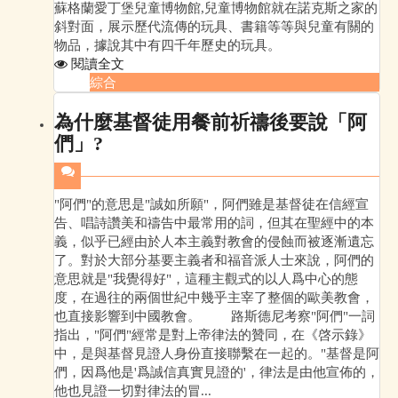
蘇格蘭愛丁堡兒童博物館,兒童博物館就在諾克斯之家的
斜對面，展示歷代流傳的玩具、書籍等等與兒童有關的
物品，據說其中有四千年歷史的玩具。
閱讀全文
綜合
為什麼基督徒用餐前祈禱後要說「阿
們」?
"阿們"的意思是"誠如所願"，阿們雖是基督徒在信經宣
告、唱詩讚美和禱告中最常用的詞，但其在聖經中的本
義，似乎已經由於人本主義對教會的侵蝕而被逐漸遺忘
了。對於大部分基要主義者和福音派人士來說，阿們的
意思就是"我覺得好"，這種主觀式的以人爲中心的態
度，在過往的兩個世紀中幾乎主宰了整個的歐美教會，
也直接影響到中國教會。 路斯德尼考察"阿們"一詞
指出，"阿們"經常是對上帝律法的贊同，在《啓示錄》
中，是與基督見證人身份直接聯繫在一起的。"基督是阿
們，因爲他是'爲誠信真實見證的'，律法是由他宣佈的，
他也見證一切對律法的冒...