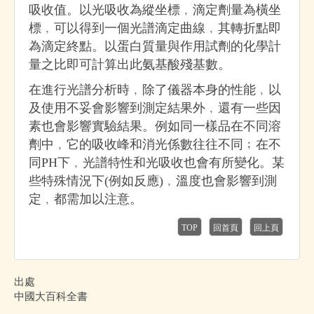
吸收值。以光吸收為縱坐標﹐滴定劑量為橫坐
標﹐可以得到一個光譜滴定曲線﹐其轉折點即
為滴定終點。以蛋白質量與作用試劑的化學計
量之比即可計算出此氨基酸殘基數。
在進行光譜分析時﹐除了儀器本身的性能﹐以
及使用不妥會影響到測定結果外﹐還有一些因
素也會影響實驗結果。例如同一樣品在不同溶
劑中﹐它的吸收峰和消光係數往往不同﹔在不
同PH下﹐光譜特性和光吸收也會有所變化。某
些特殊情況下(例如反應)﹐溫度也會影響到測
定﹐都需加以注意。
TOP
回首頁
回上頁
出處
中國大百科全書