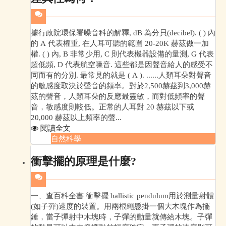
據行政院環保署噪音科的解釋, dB 為分貝(decibel). ( ) 內
的 A 代表權重, 在人耳可聽的範圍 20-20K 赫茲做一加
權. ( ) 內, B 非常少用, C 則代表機器設備的量測, G 代表
超低頻, D 代表航空噪音. 這些都是因聲音給人的感受不
同而有的分別. 最常見的就是 ( A ). ......人類耳朵對聲音
的敏感度取決於聲音的頻率。對於2,500赫茲到3,000赫
茲的聲音，人類耳朵的反應最靈敏，而對低頻率的聲
音，敏感度則較低。正常的人耳對 20 赫茲以下或
20,000 赫茲以上頻率的聲...
閱讀全文
自然科學
衝擊擺的原理是什麼?
一、查百科全書 衝擊擺 ballistic pendulum用於測量射體
(如子彈)速度的裝置。用兩根繩懸掛一個大木塊作為擺
錘，當子彈射中木塊時，子彈的動量就傳給木塊。子彈