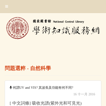
跳
:::
到
主
要
內
容
區
塊
:::
問題選粹 - 自然科學
何謂UV and VIS? 其波長及功能有何不同?
16 十一月 2016
[ 中文詞條] 吸收光譜(紫外光和可見光)