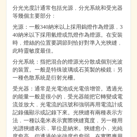
分光光度計通常包括光源﹐分光系統和受光器
等幾個主要部分﹕
光源：一般340納米以上採用鎢燈作為燈源﹐3
40納米以下採用氫燈或氘燈作為燈源。在安裝
時﹐燈絲的位置要調節到恰好對準入光狹縫﹐
此時靈敏度最佳。
分光系統：指把混合的燈源光分散成個別光波
的裝置。一般是特殊玻璃或石英製的棱鏡﹔另
一種色散系統是衍射光柵。
受光器：通常是光電池或光電倍增管。透過光
的能量一般是很小的﹐受光器能把它轉變成電
流並放大﹐光電流的訊號和強弱再用電流計或
記錄儀顯示或記錄下來。光狹縫有兩種表示方
法﹐一種以毫米表示實際狹縫寬度﹐另一種用
光譜狹縫表示﹐單位是納米。狹縫愈小﹐光純
度愈高﹐但透過的光強度也愈弱﹐在實際應用