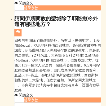
閱讀全文
哲學宗教
請問伊斯蘭教的聖城除了耶路撒冷外
還有哪些地方？
回教的聖城除了耶路撒冷外，尚有以下幾個地方： 1.麥
加(Mecca)：沙烏地阿拉伯西部城市。為穆斯林最神聖的
城市，伊斯蘭教創始人先知穆罕默德的誕生地，也是他
的居住地。(資料來源：大英簡明百科資料庫) 2.麥地那
(Medina)：沙烏地阿拉伯西部城市，位於麥加北方。從
西元135年猶太人定居的一個綠洲發展而成。622年穆罕
默德從麥加逃到麥地那，自此成為伊斯蘭教國的首府，
直至661年為止。麥地那是伊斯蘭教的聖城，為穆斯林
朝聖的第二大聖地，僅次於麥加。伊斯蘭兩大聖城之
一。市內眾多的清真寺中包括先知清真寺，裡面有穆罕
默德...
閱讀全文
哲學宗教