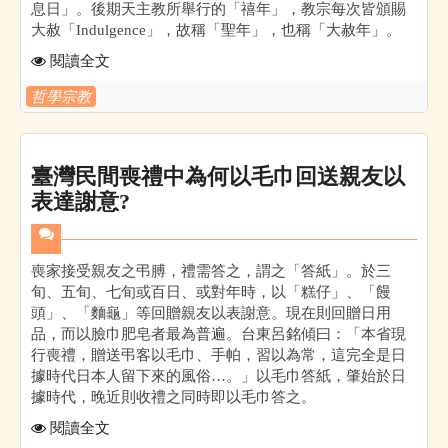
息日」。後期天主教所舉行的「禧年」，教宗每次皆頒賜
大赦「Indulgence」，故稱「聖年」，也稱「大赦年」。
閱讀全文
哲學宗教
臺灣民間喪禮中為何以毛巾回送親友以
表達謝意?
喪家接受親友之弔膊，禮需答之，謂之「答紙」。於三
旬、五旬、七旬或百日、或對年時，以「糕仔」、「饅
頭」、「麵龜」等回贈親友以表謝意。現在則回贈日用
品，而以臉巾肥皂者最為普遍。台東呂銘傾曰：「本省現
行喪禮，贈送弔客以毛巾、手帕，習以為常，這完全是日
據時代日本人留下來的風俗…。」以毛巾答紙，肇始於日
據時代，晚近則收禮之同時即以毛巾答之。
閱讀全文