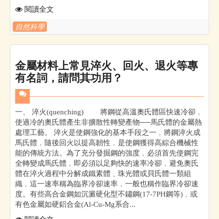
閱讀全文
自然科學
金屬材料上常見淬火、回火、退火等專
有名詞，請問其功用？
一、 淬火(quenching) 將鋼從高溫奧氏體區快速冷卻﹐
使過冷的奧氏體產生非擴散性轉變產物──馬氏體的金屬熱
處理工藝。 淬火是使鋼強化的基本手段之一﹐將鋼淬火成
馬氏體﹐隨後回火以提高韌性﹐是使鋼獲得高綜合機械性
能的傳統方法。為了充分發掘鋼的強度﹐必須首先使鋼完
全轉變成馬氏體﹐即必須以足夠快的速率冷卻﹐避免奧氏
體在淬火過程中分解成鐵素體﹑珠光體或貝氏體一類組
織﹐這一速率稱為臨界冷卻速率﹐一般也稱作臨界冷卻速
度。有些高合金鋼如沉澱硬化型不鏽鋼(17-7PH鋼等)﹐或
有色金屬如硬鋁合金(Al-Cu-Mg系合...