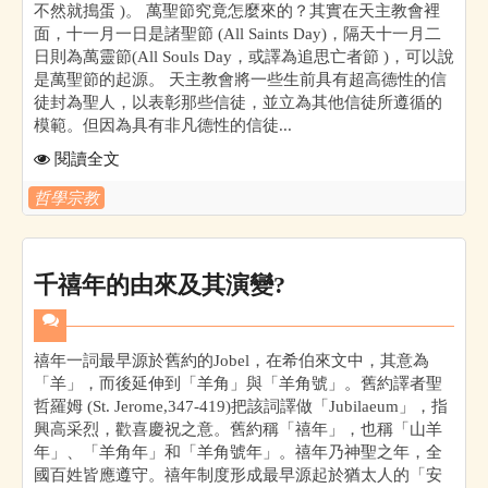
不然就搗蛋 )。 萬聖節究竟怎麼來的？其實在天主教會裡
面，十一月一日是諸聖節 (All Saints Day)，隔天十一月二
日則為萬靈節(All Souls Day，或譯為追思亡者節 )，可以說
是萬聖節的起源。 天主教會將一些生前具有超高德性的信
徒封為聖人，以表彰那些信徒，並立為其他信徒所遵循的
模範。但因為具有非凡德性的信徒...
閱讀全文
哲學宗教
千禧年的由來及其演變?
禧年一詞最早源於舊約的Jobel，在希伯來文中，其意為
「羊」，而後延伸到「羊角」與「羊角號」。舊約譯者聖
哲羅姆 (St. Jerome,347-419)把該詞譯做「Jubilaeum」，指
興高采烈，歡喜慶祝之意。舊約稱「禧年」，也稱「山羊
年」、「羊角年」和「羊角號年」。禧年乃神聖之年，全
國百姓皆應遵守。禧年制度形成最早源起於猶太人的「安