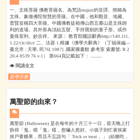
一、文殊菩薩 佛教菩薩名。為梵語majuir的音譯。簡稱為
文殊。象徵佛陀智慧的菩薩。在中國，他和觀音、地藏、
普賢並稱四大菩薩。中國佛教徒相傳山西五臺山是文殊師
利的道場。其外形為頂結五髻、手持寶劍的童子形。或作
曼殊室利、妙吉祥。 來源： 教育部國語辭典http://140.111.
1.22/clc/dict/ 二、法器 1.根據《佛學大辭典》（丁福保編.--
臺北市 : 天華, 民76[ 1987] .國家圖書館 參考室 索書號: R 2
20.4 8539 76 v.1） 第664頁記載如下： .........
閱讀全文
哲學宗教
萬聖節的由來？
萬聖節 (Halloween) 是在每年的十月三十一日，當天晚上打
扮得「鬼」模「鬼」樣，愈嚇人愈好。小孩子則忙著挨家
挨戶要糖果，而且不忘說句「 Trick or treat， 」 (給糖吃，