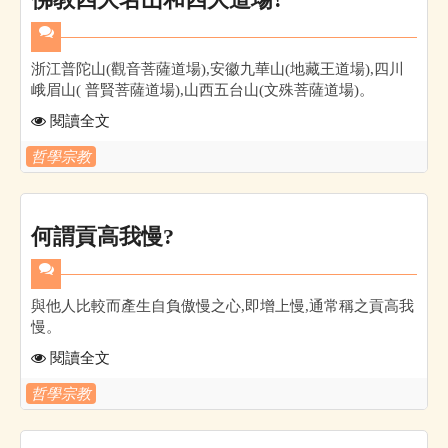
浙江普陀山(觀音菩薩道場),安徽九華山(地藏王道場),四川
峨眉山( 普賢菩薩道場),山西五台山(文殊菩薩道場)。
閱讀全文
哲學宗教
何謂貢高我慢?
與他人比較而產生自負傲慢之心,即增上慢,通常稱之貢高我
慢。
閱讀全文
哲學宗教