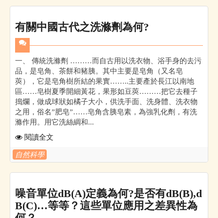
有關中國古代之洗滌劑為何?
一、 傳統洗滌劑 ………而自古用以洗衣物、浴手身的去污
品，是皂角、茶餅和豬胰。其中主要是皂角（又名皂
莢），它是皂角樹所結的果實……..主要產於長江以南地
區……皂樹夏季開細黃花，果形如豆莢………把它去種子
搗爛，做成球狀如橘子大小，供洗手面、洗身體、洗衣物
之用，俗名”肥皂”……皂角含胰皂素，為強乳化劑，有洗
滌作用。用它洗絲綢和...
閱讀全文
自然科學
噪音單位dB(A)定義為何?是否有dB(B),d
B(C)…等等？這些單位應用之差異性為
何？