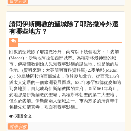
哲學宗教
請問伊斯蘭教的聖城除了耶路撒冷外還
有哪些地方？
回教的聖城除了耶路撒冷外，尚有以下幾個地方： 1.麥加
(Mecca)：沙烏地阿拉伯西部城市。為穆斯林最神聖的城
市，伊斯蘭教創始人先知穆罕默德的誕生地，也是他的居
住地。(資料來源：大英簡明百科資料庫) 2.麥地那(Medin
a)：沙烏地阿拉伯西部城市，位於麥加北方。從西元135年
猶太人定居的一個綠洲發展而成。622年穆罕默德從麥加逃
到麥地那，自此成為伊斯蘭教國的首府，直至661年為止。
麥地那是伊斯蘭教的聖城，為穆斯林朝聖的第二大聖地，
僅次於麥加。伊斯蘭兩大聖城之一。市內眾多的清真寺中
包括先知清真寺，裡面有穆罕默德...
閱讀全文
哲學宗教