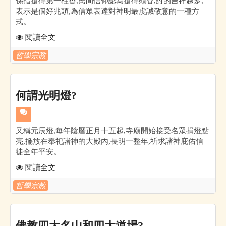
係指搶得第一柱香,民間信仰認為搶得頭香,討的吉祥越多,
表示是個好兆頭,為信眾表達對神明最虔誠敬意的一種方
式。
閱讀全文
哲學宗教
何謂光明燈?
又稱元辰燈,每年陰曆正月十五起,寺廟開始接受名眾捐燈點
亮,擺放在奉祀諸神的大殿內,長明一整年,祈求諸神庇佑信
徒全年平安。
閱讀全文
哲學宗教
佛教四大名山和四大道場?