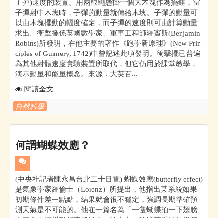
子彈)速度的裝置。用兩根繩懸掛一個大木塊作為擺錘，當
子彈射中木塊時，子彈的動量就傳給木塊。子彈的動量可
以由木塊擺動的幅度確定，而子彈的速度則可由計算動量
求出。衝擊擺係英國數學家、軍事工程師羅賓斯(Benjamin
Robins)所發明，在他主要的著作《砲學新原理》(New Prin
ciples of Gunnery, 1742)中曾記述此項發明。衝擊擺已普遍
為其他射體速度實驗裝置所取代，但它仍用於課堂教學，
演示動量和能量概念。來源：大英百...
閱讀全文
自然科學
何謂蝴蝶效應？
(中央社記者陳永昌台北二十日電) 蝴蝶效應(butterfly effect)
是氣象學家羅倫士（Lorenz）所提出，他指出某系統如果
初期條件差一點點，結果就會很不穩定，強調長期準確預
測天氣是不可能的。他在一篇名為「一隻蝴蝶拍一下翅膀