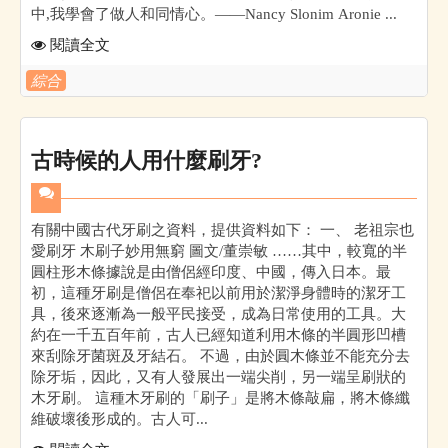
中,我學會了做人和同情心。——Nancy Slonim Aronie ...
閱讀全文
綜合
古時候的人用什麼刷牙?
有關中國古代牙刷之資料，提供資料如下： 一、 老祖宗也
愛刷牙 木刷子妙用無窮 圖文/董崇敏 ……其中，較寬的半
圓柱形木條據說是由僧侶經印度、中國，傳入日本。最
初，這種牙刷是僧侶在奉祀以前用於潔淨身體時的潔牙工
具，後來逐漸為一般平民接受，成為日常使用的工具。大
約在一千五百年前，古人已經知道利用木條的半圓形凹槽
來刮除牙菌斑及牙結石。 不過，由於圓木條並不能充分去
除牙垢，因此，又有人發展出一端尖削，另一端呈刷狀的
木牙刷。 這種木牙刷的「刷子」是將木條敲扁，將木條纖
維破壞後形成的。古人可...