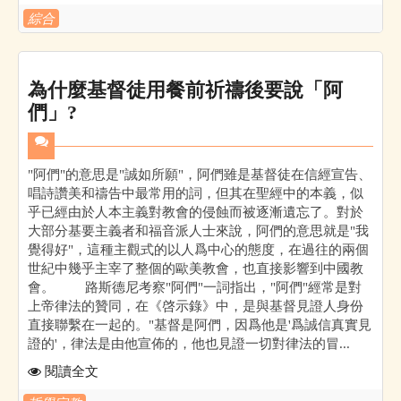
綜合
為什麼基督徒用餐前祈禱後要說「阿
們」?
"阿們"的意思是"誠如所願"，阿們雖是基督徒在信經宣告、
唱詩讚美和禱告中最常用的詞，但其在聖經中的本義，似
乎已經由於人本主義對教會的侵蝕而被逐漸遺忘了。對於
大部分基要主義者和福音派人士來說，阿們的意思就是"我
覺得好"，這種主觀式的以人爲中心的態度，在過往的兩個
世紀中幾乎主宰了整個的歐美教會，也直接影響到中國教
會。 路斯德尼考察"阿們"一詞指出，"阿們"經常是對
上帝律法的贊同，在《啓示錄》中，是與基督見證人身份
直接聯繫在一起的。"基督是阿們，因爲他是'爲誠信真實見
證的'，律法是由他宣佈的，他也見證一切對律法的冒...
閱讀全文