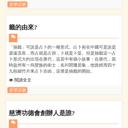
哲學宗教
籤的由來?
「抽籤」可說是占卜的一種形式。占卜術在中國可是說是
源遠流長，而占就是占掛，卜就是卜筮。但是抽籤這一占
卜形式大約出現在唐代，這其中有個小故事：在唐代，當
時益州有一烏蠻族的術士，名叫閉珊居集，他曾經用四十
九枝細竹片來占卜吉凶，這便是抽籤的開始。
閱讀全文
哲學宗教
慈濟功德會創辦人是誰?