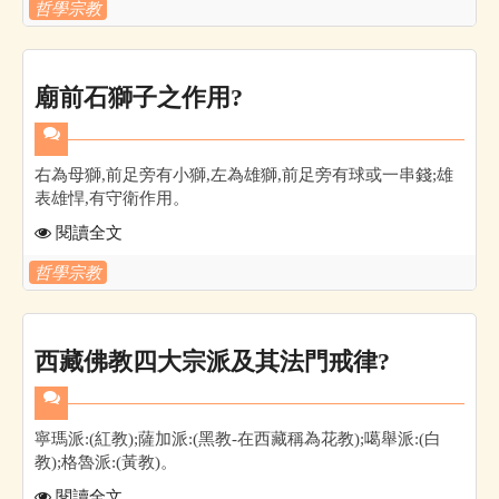
哲學宗教
廟前石獅子之作用?
右為母獅,前足旁有小獅,左為雄獅,前足旁有球或一串錢;雄
表雄悍,有守衛作用。
閱讀全文
哲學宗教
西藏佛教四大宗派及其法門戒律?
寧瑪派:(紅教);薩加派:(黑教-在西藏稱為花教);噶舉派:(白
教);格魯派:(黃教)。
閱讀全文