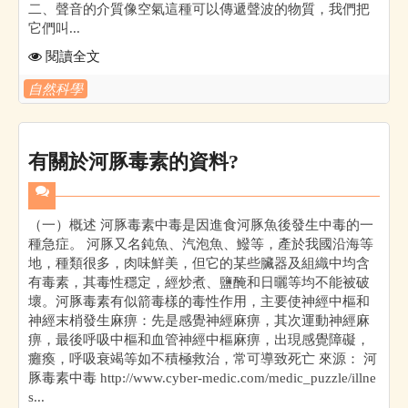
二、聲音的介質像空氣這種可以傳遞聲波的物質，我們把
它們叫...
閱讀全文
自然科學
有關於河豚毒素的資料?
（一）概述 河豚毒素中毒是因進食河豚魚後發生中毒的一
種急症。 河豚又名鈍魚、汽泡魚、鱍等，產於我國沿海等
地，種類很多，肉味鮮美，但它的某些臟器及組織中均含
有毒素，其毒性穩定，經炒煮、鹽醃和日曬等均不能被破
壞。河豚毒素有似箭毒樣的毒性作用，主要使神經中樞和
神經末梢發生麻痹：先是感覺神經麻痹，其次運動神經麻
痹，最後呼吸中樞和血管神經中樞麻痹，出現感覺障礙，
癱瘓，呼吸衰竭等如不積極救治，常可導致死亡 來源： 河
豚毒素中毒 http://www.cyber-medic.com/medic_puzzle/illne
s...