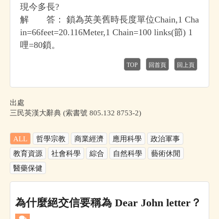
現今多長?
解 答： 鎖為英美舊時長度單位Chain,1 Cha
in=66feet=20.116Meter,1 Chain=100 links(節) 1
哩=80鎖。
TOP
回首頁
回上頁
出處
三民英漢大辭典 (索書號 805.132 8753-2)
ALL
哲學宗教
商業經濟
應用科學
政治軍事
教育資源
社會科學
綜合
自然科學
藝術休閒
醫藥保健
為什麼絕交信要稱為 Dear John letter？