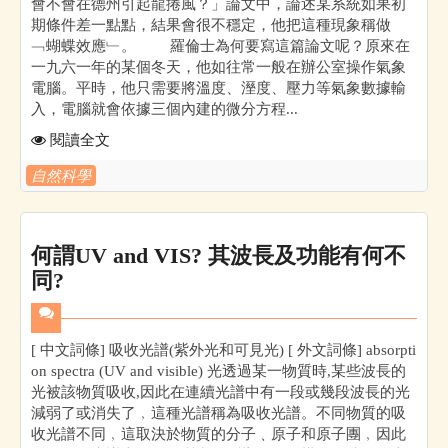
會不會在德州引起龍捲風？」論文中，論述某系統如果初
期條件差一點點，結果會很不穩定，他把這種現象稱做
﹁蝴蝶效應﹂。 羅倫士為何要寫這篇論文呢？原來在
一九六一年的某個冬天，他如往常一般在辦公室操作氣象
電腦。平時，他只需要將溫度、溼度、壓力等氣象數據輸
入，電腦就會依據三個內建的微分方程...
閱讀全文
自然科學
何謂UV and VIS? 其波長及功能有何不
同?
[ 中文詞條] 吸收光譜(紫外光和可見光) [ 外文詞條] absorpti
on spectra (UV and visible) 光透過某一物質時,某些波長的
光被該物質吸收,因此在連續光譜中有一段或幾段波長的光
減弱了或消失了﹐這種光譜稱為吸收光譜。不同物質的吸
收光譜不同﹐這取決於物質的分子﹑原子和原子團﹐因此