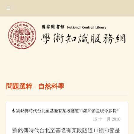
跳
:::
到
主
要
內
容
區
塊
:::
問題選粹 - 自然科學
劉銘傳時代台北至基隆有某段隧道11鎖70節是現今多長?
16 十一月 2016
劉銘傳時代台北至基隆有某段隧道11鎖70節是