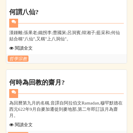
何謂八仙?
漢鍾離;張果老;鐵拐李;曹國舅;呂洞賓;韓湘子;藍采和;何仙
姑合稱"八仙",又稱"上八洞仙"。
閱讀全文
哲學宗教
何時為回教的齋月?
為回曆第九月的名稱,音譯自阿拉伯文Ramadan,穆罕默德在
西元622年9月自麥加遷徙到麥地那,第二年即訂該月為齋
月。
閱讀全文