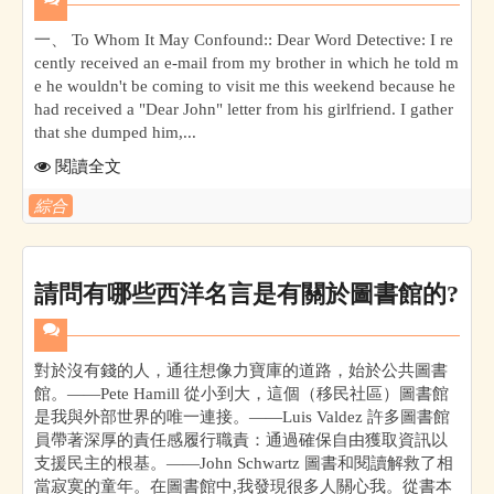
一、 To Whom It May Confound:: Dear Word Detective: I re
cently received an e-mail from my brother in which he told m
e he wouldn't be coming to visit me this weekend because he
had received a "Dear John" letter from his girlfriend. I gather
that she dumped him,...
閱讀全文
綜合
請問有哪些西洋名言是有關於圖書館的?
對於沒有錢的人，通往想像力寶庫的道路，始於公共圖書
館。——Pete Hamill 從小到大，這個（移民社區）圖書館
是我與外部世界的唯一連接。——Luis Valdez 許多圖書館
員帶著深厚的責任感履行職責：通過確保自由獲取資訊以
支援民主的根基。——John Schwartz 圖書和閱讀解救了相
當寂寞的童年。在圖書館中,我發現很多人關心我。從書本