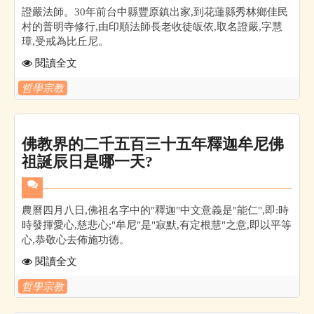
證嚴法師。30年前台中縣豐原鎮出家,到花蓮縣秀林鄉佳民
村的普明寺修行,由印順法師長老收徒皈依,取名證嚴,字慧
璋,受戒為比丘尼。
閱讀全文
哲學宗教
佛教界的二千五百三十五年釋迦牟尼佛
祖誕辰日是哪一天?
農曆四月八日,佛祖名字中的"釋迦"中文意義是"能仁",即:時
時發揮愛心,慈悲心;"牟尼"是"寂默,有定根慧"之意,即以平等
心,恭敬心去佈施功德。
閱讀全文
哲學宗教