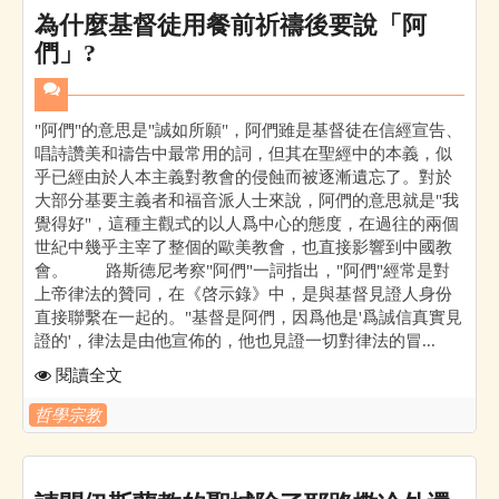
為什麼基督徒用餐前祈禱後要說「阿
們」?
"阿們"的意思是"誠如所願"，阿們雖是基督徒在信經宣告、
唱詩讚美和禱告中最常用的詞，但其在聖經中的本義，似
乎已經由於人本主義對教會的侵蝕而被逐漸遺忘了。對於
大部分基要主義者和福音派人士來說，阿們的意思就是"我
覺得好"，這種主觀式的以人爲中心的態度，在過往的兩個
世紀中幾乎主宰了整個的歐美教會，也直接影響到中國教
會。 路斯德尼考察"阿們"一詞指出，"阿們"經常是對
上帝律法的贊同，在《啓示錄》中，是與基督見證人身份
直接聯繫在一起的。"基督是阿們，因爲他是'爲誠信真實見
證的'，律法是由他宣佈的，他也見證一切對律法的冒...
閱讀全文
哲學宗教