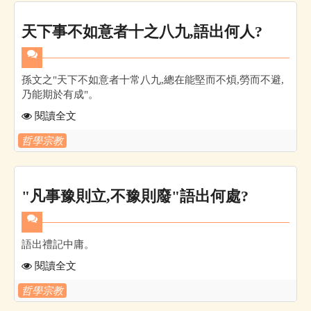
天下事不如意者十之八九,語出何人?
孫文之"天下不如意者十常八九,總在能堅而不煩,勞而不避,
乃能期於有成"。
閱讀全文
哲學宗教
"凡事豫則立,不豫則廢"語出何處?
語出禮記中庸。
閱讀全文
哲學宗教