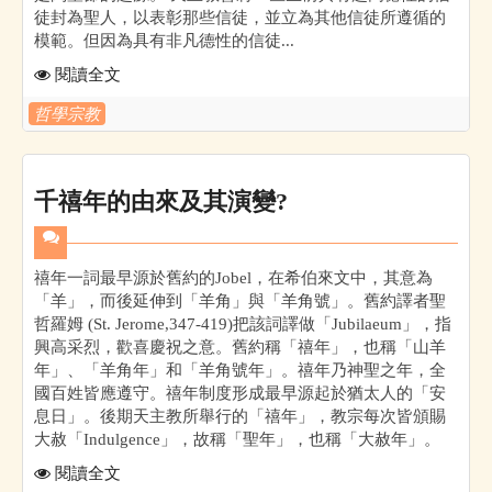
徒封為聖人，以表彰那些信徒，並立為其他信徒所遵循的
模範。但因為具有非凡德性的信徒...
閱讀全文
哲學宗教
千禧年的由來及其演變?
禧年一詞最早源於舊約的Jobel，在希伯來文中，其意為
「羊」，而後延伸到「羊角」與「羊角號」。舊約譯者聖
哲羅姆 (St. Jerome,347-419)把該詞譯做「Jubilaeum」，指
興高采烈，歡喜慶祝之意。舊約稱「禧年」，也稱「山羊
年」、「羊角年」和「羊角號年」。禧年乃神聖之年，全
國百姓皆應遵守。禧年制度形成最早源起於猶太人的「安
息日」。後期天主教所舉行的「禧年」，教宗每次皆頒賜
大赦「Indulgence」，故稱「聖年」，也稱「大赦年」。
閱讀全文