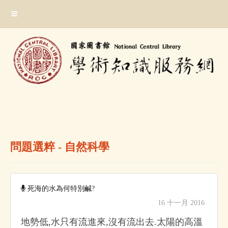
跳
:::
到
主
要
內
容
區
塊
:::
問題選粹 - 自然科學
死海的水為何特別鹹?
16 十一月 2016
地勢低,水只有流進來,沒有流出去.太陽的高溫