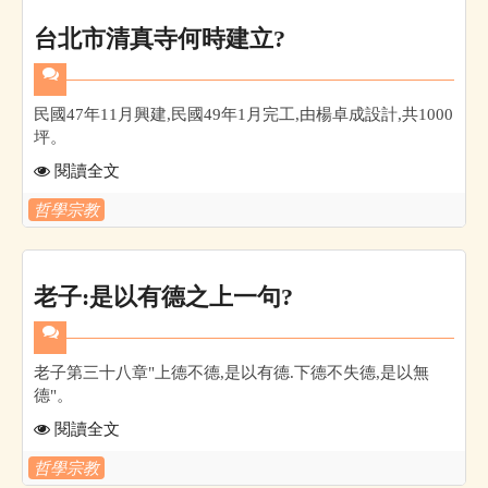
台北市清真寺何時建立?
民國47年11月興建,民國49年1月完工,由楊卓成設計,共1000
坪。
閱讀全文
哲學宗教
老子:是以有德之上一句?
老子第三十八章"上德不德,是以有德.下德不失德,是以無
德"。
閱讀全文
哲學宗教