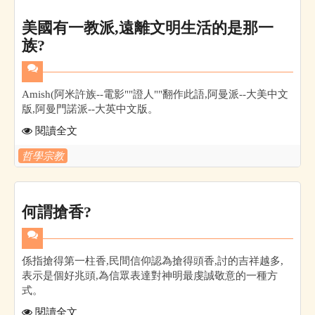
美國有一教派,遠離文明生活的是那一
族?
Amish(阿米許族--電影""證人""翻作此語,阿曼派--大美中文
版,阿曼門諾派--大英中文版。
閱讀全文
哲學宗教
何謂搶香?
係指搶得第一柱香,民間信仰認為搶得頭香,討的吉祥越多,
表示是個好兆頭,為信眾表達對神明最虔誠敬意的一種方
式。
閱讀全文