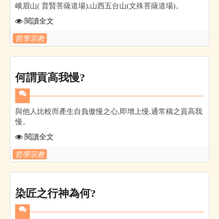
峨眉山( 普賢菩薩道場),山西五台山(文殊菩薩道場)。
閱讀全文
哲學宗教
何謂貢高我慢?
與他人比較而產生自負傲慢之心,即增上慢,通常稱之貢高我
慢。
閱讀全文
哲學宗教
染匠之行神為何?