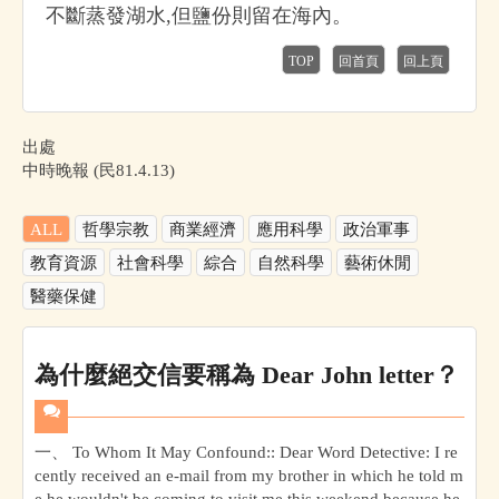
不斷蒸發湖水,但鹽份則留在海內。
TOP
回首頁
回上頁
出處
中時晚報 (民81.4.13)
ALL
哲學宗教
商業經濟
應用科學
政治軍事
教育資源
社會科學
綜合
自然科學
藝術休閒
醫藥保健
為什麼絕交信要稱為 Dear John letter？
一、 To Whom It May Confound:: Dear Word Detective: I re
cently received an e-mail from my brother in which he told m
e he wouldn't be coming to visit me this weekend because he