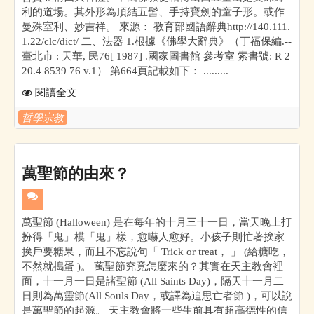
利的道場。其外形為頂結五髻、手持寶劍的童子形。或作
曼殊室利、妙吉祥。 來源： 教育部國語辭典http://140.111.
1.22/clc/dict/ 二、法器 1.根據《佛學大辭典》（丁福保編.--
臺北市 : 天華, 民76[ 1987] .國家圖書館 參考室 索書號: R 2
20.4 8539 76 v.1） 第664頁記載如下： .........
閱讀全文
哲學宗教
萬聖節的由來？
萬聖節 (Halloween) 是在每年的十月三十一日，當天晚上打
扮得「鬼」模「鬼」樣，愈嚇人愈好。小孩子則忙著挨家
挨戶要糖果，而且不忘說句「 Trick or treat， 」 (給糖吃，
不然就搗蛋 )。 萬聖節究竟怎麼來的？其實在天主教會裡
面，十一月一日是諸聖節 (All Saints Day)，隔天十一月二
日則為萬靈節(All Souls Day，或譯為追思亡者節 )，可以說
是萬聖節的起源。 天主教會將一些生前具有超高德性的信