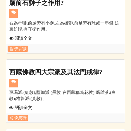
廟前石獅子之作用?
右為母獅,前足旁有小獅,左為雄獅,前足旁有球或一串錢;雄
表雄悍,有守衛作用。
閱讀全文
哲學宗教
西藏佛教四大宗派及其法門戒律?
寧瑪派:(紅教);薩加派:(黑教-在西藏稱為花教);噶舉派:(白
教);格魯派:(黃教)。
閱讀全文
哲學宗教