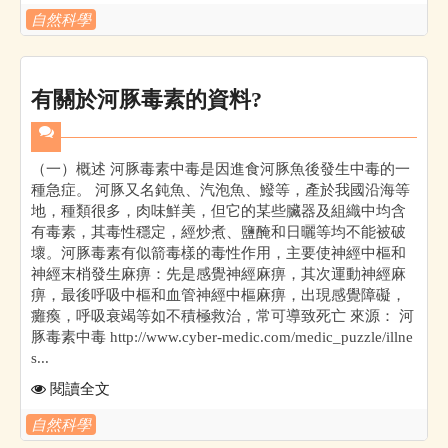
自然科學
有關於河豚毒素的資料?
（一）概述 河豚毒素中毒是因進食河豚魚後發生中毒的一
種急症。 河豚又名鈍魚、汽泡魚、鱍等，產於我國沿海等
地，種類很多，肉味鮮美，但它的某些臟器及組織中均含
有毒素，其毒性穩定，經炒煮、鹽醃和日曬等均不能被破
壞。河豚毒素有似箭毒樣的毒性作用，主要使神經中樞和
神經末梢發生麻痹：先是感覺神經麻痹，其次運動神經麻
痹，最後呼吸中樞和血管神經中樞麻痹，出現感覺障礙，
癱瘓，呼吸衰竭等如不積極救治，常可導致死亡 來源： 河
豚毒素中毒 http://www.cyber-medic.com/medic_puzzle/illne
s...
閱讀全文
自然科學