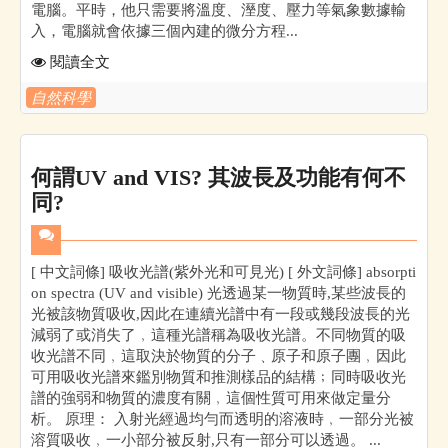
電腦。平時，他只需要將溫度、溼度、壓力等氣象數據輸
入，電腦就會依據三個內建的微分方程...
閱讀全文
自然科學
何謂UV and VIS? 其波長及功能有何不
同?
[ 中文詞條] 吸收光譜(紫外光和可見光) [ 外文詞條] absorpti
on spectra (UV and visible) 光透過某一物質時,某些波長的
光被該物質吸收,因此在連續光譜中有一段或幾段波長的光
減弱了或消失了﹐這種光譜稱為吸收光譜。不同物質的吸
收光譜不同﹐這取決於物質的分子﹑原子和原子團﹐因此
可用吸收光譜來鑑別物質和推測樣品的結構﹔同時吸收光
譜的強弱和物質的濃度有關﹐這個性質可用來做定量分
析。 原理： 入射光經過均勻而透明的溶液時﹐一部分光被
溶質吸收﹐一小部分被反射,只有一部分可以透過。 ...