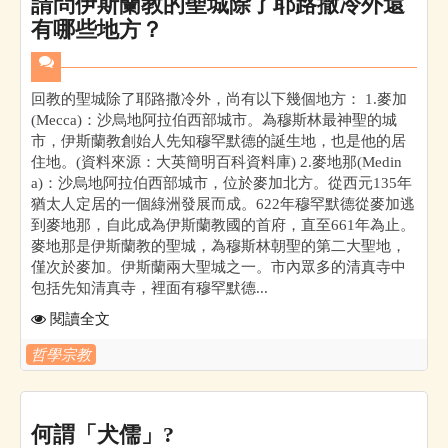
請問伊斯蘭教的聖城除了耶路撒冷外還
有哪些地方？
回教的聖城除了耶路撒冷外，尚有以下幾個地方： 1.麥加
(Mecca)：沙烏地阿拉伯西部城市。為穆斯林最神聖的城
市，伊斯蘭教創始人先知穆罕默德的誕生地，也是他的居
住地。(資料來源：大英簡明百科資料庫) 2.麥地那(Medin
a)：沙烏地阿拉伯西部城市，位於麥加北方。從西元135年
猶太人定居的一個綠洲發展而成。622年穆罕默德從麥加逃
到麥地那，自此成為伊斯蘭教國的首府，直至661年為止。
麥地那是伊斯蘭教的聖城，為穆斯林朝聖的第二大聖地，
僅次於麥加。伊斯蘭兩大聖城之一。市內眾多的清真寺中
包括先知清真寺，裡面有穆罕默德...
閱讀全文
哲學宗教
何謂「犬儒」?