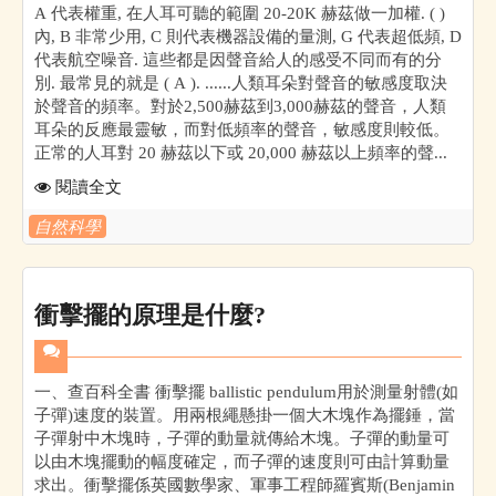
A 代表權重, 在人耳可聽的範圍 20-20K 赫茲做一加權. ( )
內, B 非常少用, C 則代表機器設備的量測, G 代表超低頻, D
代表航空噪音. 這些都是因聲音給人的感受不同而有的分
別. 最常見的就是 ( A ). ......人類耳朵對聲音的敏感度取決
於聲音的頻率。對於2,500赫茲到3,000赫茲的聲音，人類
耳朵的反應最靈敏，而對低頻率的聲音，敏感度則較低。
正常的人耳對 20 赫茲以下或 20,000 赫茲以上頻率的聲...
閱讀全文
自然科學
衝擊擺的原理是什麼?
一、查百科全書 衝擊擺 ballistic pendulum用於測量射體(如
子彈)速度的裝置。用兩根繩懸掛一個大木塊作為擺錘，當
子彈射中木塊時，子彈的動量就傳給木塊。子彈的動量可
以由木塊擺動的幅度確定，而子彈的速度則可由計算動量
求出。衝擊擺係英國數學家、軍事工程師羅賓斯(Benjamin