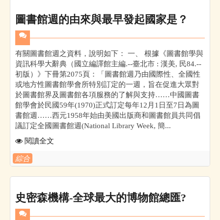
圖書館週的由來與最早發起國家是？
有關圖書館週之資料，說明如下： 一、 根據《圖書館學與
資訊科學大辭典（國立編譯館主編.--臺北市 : 漢美, 民84.--
初版）》下冊第2075頁：「圖書館週乃由國際性、全國性
或地方性圖書館學會所特別訂定的一週，旨在促進大眾對
於圖書館界及圖書館各項服務的了解與支持……中國圖書
館學會於民國59年(1970)正式訂定每年12月1日至7日為圖
書館週……西元1958年始由美國出版商和圖書館員共同倡
議訂定全國圖書館週(National Library Week, 簡...
閱讀全文
綜合
史密森機構-全球最大的博物館總匯?