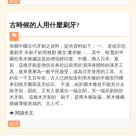
綜合
古時候的人用什麼刷牙?
有關中國古代牙刷之資料，提供資料如下： 一、 老祖宗也
愛刷牙 木刷子妙用無窮 圖文/董崇敏 ……其中，較寬的半
圓柱形木條據說是由僧侶經印度、中國，傳入日本。最
初，這種牙刷是僧侶在奉祀以前用於潔淨身體時的潔牙工
具，後來逐漸為一般平民接受，成為日常使用的工具。大
約在一千五百年前，古人已經知道利用木條的半圓形凹槽
來刮除牙菌斑及牙結石。 不過，由於圓木條並不能充分去
除牙垢，因此，又有人發展出一端尖削，另一端呈刷狀的
木牙刷。 這種木牙刷的「刷子」是將木條敲扁，將木條纖
維破壞後形成的。古人可...
閱讀全文
綜合