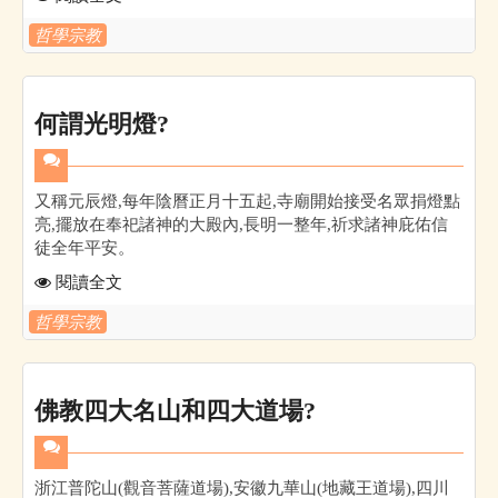
哲學宗教
何謂光明燈?
又稱元辰燈,每年陰曆正月十五起,寺廟開始接受名眾捐燈點
亮,擺放在奉祀諸神的大殿內,長明一整年,祈求諸神庇佑信
徒全年平安。
閱讀全文
哲學宗教
佛教四大名山和四大道場?
浙江普陀山(觀音菩薩道場),安徽九華山(地藏王道場),四川