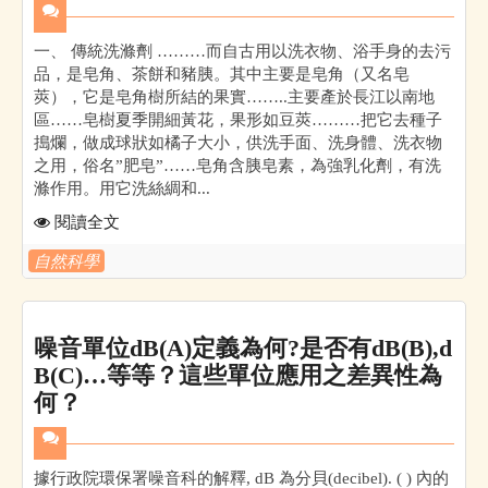
一、 傳統洗滌劑 ………而自古用以洗衣物、浴手身的去污
品，是皂角、茶餅和豬胰。其中主要是皂角（又名皂
莢），它是皂角樹所結的果實……..主要產於長江以南地
區……皂樹夏季開細黃花，果形如豆莢………把它去種子
搗爛，做成球狀如橘子大小，供洗手面、洗身體、洗衣物
之用，俗名”肥皂”……皂角含胰皂素，為強乳化劑，有洗
滌作用。用它洗絲綢和...
閱讀全文
自然科學
噪音單位dB(A)定義為何?是否有dB(B),d
B(C)…等等？這些單位應用之差異性為
何？
據行政院環保署噪音科的解釋, dB 為分貝(decibel). ( ) 內的