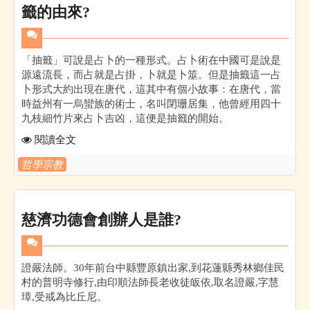
籤的由來?
「抽籤」可說是占卜的一種形式。占卜術在中國可是說是
源遠流長，而占就是占掛，卜就是卜筮。但是抽籤這一占
卜形式大約出現在唐代，這其中有個小故事：在唐代，當
時益州有一烏蠻族的術士，名叫閉珊居集，他曾經用四十
九枝細竹片來占卜吉凶，這便是抽籤的開始。
閱讀全文
哲學宗教
慈濟功德會創辦人是誰?
證嚴法師。30年前台中縣豐原鎮出家,到花蓮縣秀林鄉佳民
村的普明寺修行,由印順法師長老收徒皈依,取名證嚴,字慧
璋,受戒為比丘尼。