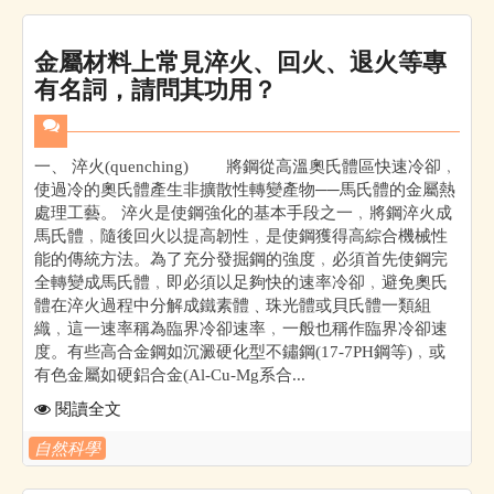
金屬材料上常見淬火、回火、退火等專
有名詞，請問其功用？
一、 淬火(quenching) 將鋼從高溫奧氏體區快速冷卻﹐
使過冷的奧氏體產生非擴散性轉變產物──馬氏體的金屬熱
處理工藝。 淬火是使鋼強化的基本手段之一﹐將鋼淬火成
馬氏體﹐隨後回火以提高韌性﹐是使鋼獲得高綜合機械性
能的傳統方法。為了充分發掘鋼的強度﹐必須首先使鋼完
全轉變成馬氏體﹐即必須以足夠快的速率冷卻﹐避免奧氏
體在淬火過程中分解成鐵素體﹑珠光體或貝氏體一類組
織﹐這一速率稱為臨界冷卻速率﹐一般也稱作臨界冷卻速
度。有些高合金鋼如沉澱硬化型不鏽鋼(17-7PH鋼等)﹐或
有色金屬如硬鋁合金(Al-Cu-Mg系合...
閱讀全文
自然科學