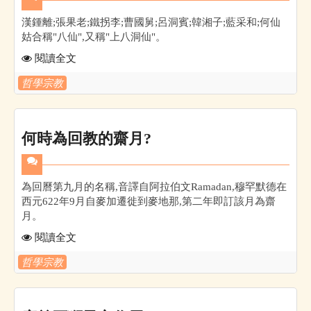
漢鍾離;張果老;鐵拐李;曹國舅;呂洞賓;韓湘子;藍采和;何仙
姑合稱"八仙",又稱"上八洞仙"。
閱讀全文
哲學宗教
何時為回教的齋月?
為回曆第九月的名稱,音譯自阿拉伯文Ramadan,穆罕默德在
西元622年9月自麥加遷徙到麥地那,第二年即訂該月為齋
月。
閱讀全文
哲學宗教