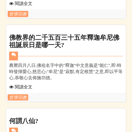
閱讀全文
哲學宗教
佛教界的二千五百三十五年釋迦牟尼佛
祖誕辰日是哪一天?
農曆四月八日,佛祖名字中的"釋迦"中文意義是"能仁",即:時
時發揮愛心,慈悲心;"牟尼"是"寂默,有定根慧"之意,即以平等
心,恭敬心去佈施功德。
閱讀全文
哲學宗教
何謂八仙?