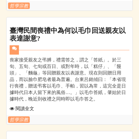
哲學宗教
臺灣民間喪禮中為何以毛巾回送親友以
表達謝意?
喪家接受親友之弔膊，禮需答之，謂之「答紙」。於三
旬、五旬、七旬或百日、或對年時，以「糕仔」、「饅
頭」、「麵龜」等回贈親友以表謝意。現在則回贈日用
品，而以臉巾肥皂者最為普遍。台東呂銘傾曰：「本省現
行喪禮，贈送弔客以毛巾、手帕，習以為常，這完全是日
據時代日本人留下來的風俗…。」以毛巾答紙，肇始於日
據時代，晚近則收禮之同時即以毛巾答之。
閱讀全文
哲學宗教