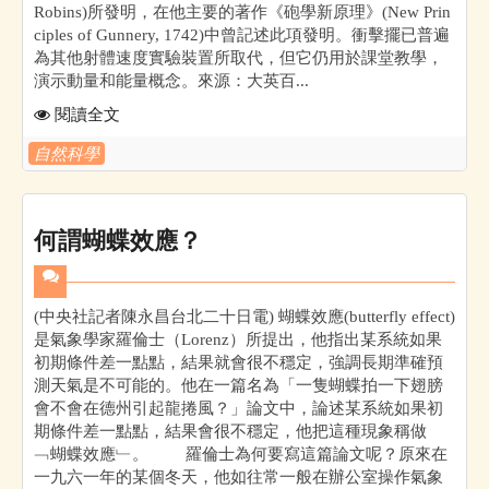
Robins)所發明，在他主要的著作《砲學新原理》(New Prin
ciples of Gunnery, 1742)中曾記述此項發明。衝擊擺已普遍
為其他射體速度實驗裝置所取代，但它仍用於課堂教學，
演示動量和能量概念。來源：大英百...
閱讀全文
自然科學
何謂蝴蝶效應？
(中央社記者陳永昌台北二十日電) 蝴蝶效應(butterfly effect)
是氣象學家羅倫士（Lorenz）所提出，他指出某系統如果
初期條件差一點點，結果就會很不穩定，強調長期準確預
測天氣是不可能的。他在一篇名為「一隻蝴蝶拍一下翅膀
會不會在德州引起龍捲風？」論文中，論述某系統如果初
期條件差一點點，結果會很不穩定，他把這種現象稱做
﹁蝴蝶效應﹂。 羅倫士為何要寫這篇論文呢？原來在
一九六一年的某個冬天，他如往常一般在辦公室操作氣象