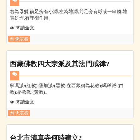
右為母獅,前足旁有小獅,左為雄獅,前足旁有球或一串錢;雄
表雄悍,有守衛作用。
閱讀全文
哲學宗教
西藏佛教四大宗派及其法門戒律?
寧瑪派:(紅教);薩加派:(黑教-在西藏稱為花教);噶舉派:(白
教);格魯派:(黃教)。
閱讀全文
哲學宗教
台北市清真寺何時建立?