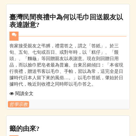
臺灣民間喪禮中為何以毛巾回送親友以
表達謝意?
喪家接受親友之弔膊，禮需答之，謂之「答紙」。於三
旬、五旬、七旬或百日、或對年時，以「糕仔」、「饅
頭」、「麵龜」等回贈親友以表謝意。現在則回贈日用
品，而以臉巾肥皂者最為普遍。台東呂銘傾曰：「本省現
行喪禮，贈送弔客以毛巾、手帕，習以為常，這完全是日
據時代日本人留下來的風俗…。」以毛巾答紙，肇始於日
據時代，晚近則收禮之同時即以毛巾答之。
閱讀全文
哲學宗教
籤的由來?