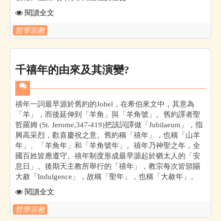
閱讀全文
哲學宗教
千禧年的由來及其演變?
禧年一詞最早源於舊約的Jobel，在希伯來文中，其意為
「羊」，而後延伸到「羊角」與「羊角號」。舊約譯者聖
哲羅姆 (St. Jerome,347-419)把該詞譯做「Jubilaeum」，指
興高采烈，歡喜慶祝之意。舊約稱「禧年」，也稱「山羊
年」、「羊角年」和「羊角號年」。禧年乃神聖之年，全
國百姓皆應遵守。禧年制度形成最早源起於猶太人的「安
息日」。後期天主教所舉行的「禧年」，教宗每次皆頒賜
大赦「Indulgence」，故稱「聖年」，也稱「大赦年」。
閱讀全文
哲學宗教