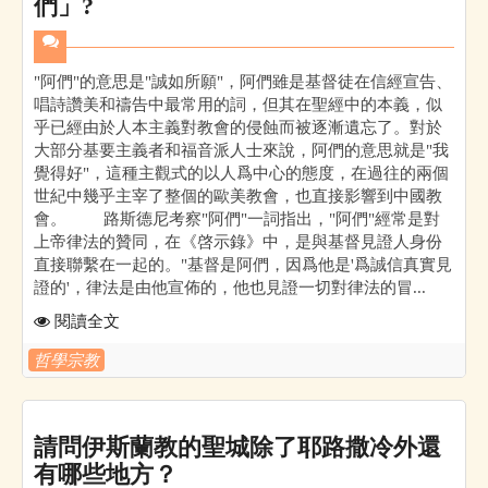
們」?
"阿們"的意思是"誠如所願"，阿們雖是基督徒在信經宣告、
唱詩讚美和禱告中最常用的詞，但其在聖經中的本義，似
乎已經由於人本主義對教會的侵蝕而被逐漸遺忘了。對於
大部分基要主義者和福音派人士來說，阿們的意思就是"我
覺得好"，這種主觀式的以人爲中心的態度，在過往的兩個
世紀中幾乎主宰了整個的歐美教會，也直接影響到中國教
會。 路斯德尼考察"阿們"一詞指出，"阿們"經常是對
上帝律法的贊同，在《啓示錄》中，是與基督見證人身份
直接聯繫在一起的。"基督是阿們，因爲他是'爲誠信真實見
證的'，律法是由他宣佈的，他也見證一切對律法的冒...
閱讀全文
哲學宗教
請問伊斯蘭教的聖城除了耶路撒冷外還
有哪些地方？