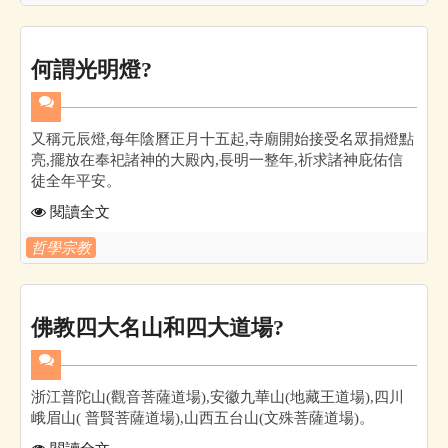
何謂光明燈?
又稱元辰燈,每年陰曆正月十五起,寺廟開始接受名眾捐燈點
亮,擺放在奉祀諸神的大殿內,長明一整年,祈求諸神庇佑信
徒全年平安。
閱讀全文
哲學宗教
佛教四大名山和四大道場?
浙江普陀山(觀音菩薩道場),安徽九華山(地藏王道場),四川
峨眉山( 普賢菩薩道場),山西五台山(文殊菩薩道場)。