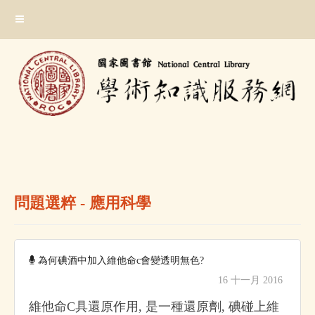
跳
:::
到
主
要
內
容
區
塊
:::
問題選粹 - 應用科學
為何碘酒中加入維他命c會變透明無色?
16 十一月 2016
維他命C具還原作用, 是一種還原劑, 碘碰上維