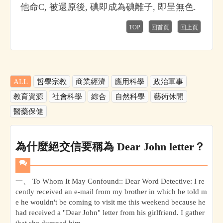
他命C, 被還原後, 碘即成為碘離子, 即呈無色.
TOP
回首頁
回上頁
ALL
哲學宗教
商業經濟
應用科學
政治軍事
教育資源
社會科學
綜合
自然科學
藝術休閒
醫藥保健
為什麼絕交信要稱為 Dear John letter？
一、 To Whom It May Confound:: Dear Word Detective: I re
cently received an e-mail from my brother in which he told m
e he wouldn't be coming to visit me this weekend because he
had received a "Dear John" letter from his girlfriend. I gather
that she dumped him,...