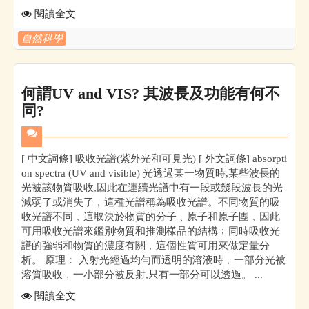
閱讀全文
自然科學
何謂UV and VIS? 其波長及功能有何不
同?
[ 中文詞條] 吸收光譜(紫外光和可見光) [ 外文詞條] absorpti
on spectra (UV and visible) 光透過某一物質時,某些波長的
光被該物質吸收,因此在連續光譜中有一段或幾段波長的光
減弱了或消失了﹐這種光譜稱為吸收光譜。不同物質的吸
收光譜不同﹐這取決於物質的分子﹑原子和原子團﹐因此
可用吸收光譜來鑑別物質和推測樣品的結構﹔同時吸收光
譜的強弱和物質的濃度有關﹐這個性質可用來做定量分
析。 原理： 入射光經過均勻而透明的溶液時﹐一部分光被
溶質吸收﹐一小部分被反射,只有一部分可以透過。 ...
閱讀全文