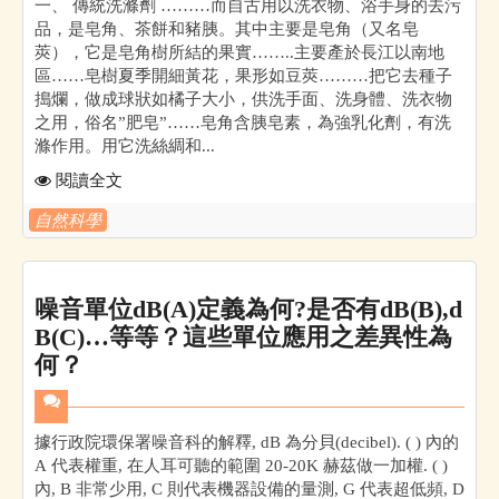
一、 傳統洗滌劑 ………而自古用以洗衣物、浴手身的去污
品，是皂角、茶餅和豬胰。其中主要是皂角（又名皂
莢），它是皂角樹所結的果實……..主要產於長江以南地
區……皂樹夏季開細黃花，果形如豆莢………把它去種子
搗爛，做成球狀如橘子大小，供洗手面、洗身體、洗衣物
之用，俗名”肥皂”……皂角含胰皂素，為強乳化劑，有洗
滌作用。用它洗絲綢和...
閱讀全文
自然科學
噪音單位dB(A)定義為何?是否有dB(B),d
B(C)…等等？這些單位應用之差異性為
何？
據行政院環保署噪音科的解釋, dB 為分貝(decibel). ( ) 內的
A 代表權重, 在人耳可聽的範圍 20-20K 赫茲做一加權. ( )
內, B 非常少用, C 則代表機器設備的量測, G 代表超低頻, D