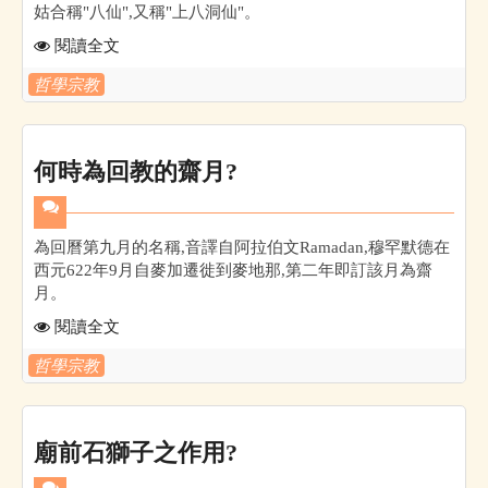
姑合稱"八仙",又稱"上八洞仙"。
閱讀全文
哲學宗教
何時為回教的齋月?
為回曆第九月的名稱,音譯自阿拉伯文Ramadan,穆罕默德在
西元622年9月自麥加遷徙到麥地那,第二年即訂該月為齋
月。
閱讀全文
哲學宗教
廟前石獅子之作用?