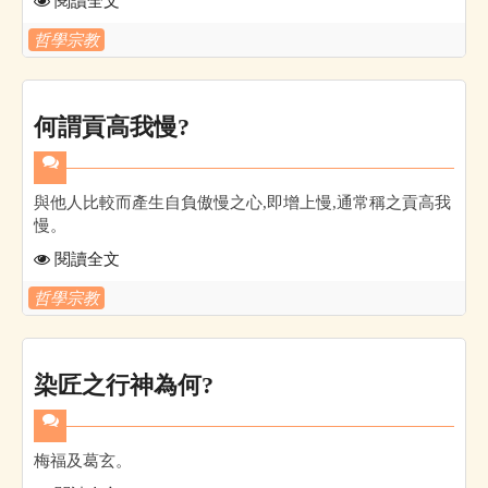
閱讀全文
哲學宗教
何謂貢高我慢?
與他人比較而產生自負傲慢之心,即增上慢,通常稱之貢高我
慢。
閱讀全文
哲學宗教
染匠之行神為何?
梅福及葛玄。