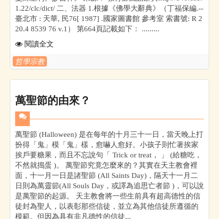
1.22/clc/dict/ 二、法器 1.根據《佛學大辭典》（丁福保編.--
臺北市 : 天華, 民76[ 1987] .國家圖書館 參考室 索書號: R 2
20.4 8539 76 v.1） 第664頁記載如下： .........
閱讀全文
哲學宗教
萬聖節的由來？
萬聖節 (Halloween) 是在每年的十月三十一日，當天晚上打
扮得「鬼」模「鬼」樣，愈嚇人愈好。小孩子則忙著挨家
挨戶要糖果，而且不忘說句「 Trick or treat， 」 (給糖吃，
不然就搗蛋 )。 萬聖節究竟怎麼來的？其實在天主教會裡
面，十一月一日是諸聖節 (All Saints Day)，隔天十一月二
日則為萬靈節(All Souls Day，或譯為追思亡者節 )，可以說
是萬聖節的起源。 天主教會將一些生前具有超高德性的信
徒封為聖人，以表彰那些信徒，並立為其他信徒所遵循的
模範。但因為具有非凡德性的信徒...