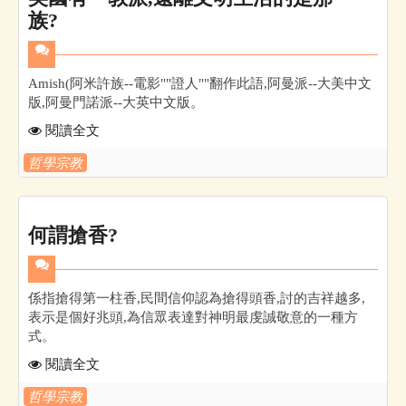
族?
Amish(阿米許族--電影""證人""翻作此語,阿曼派--大美中文
版,阿曼門諾派--大英中文版。
閱讀全文
哲學宗教
何謂搶香?
係指搶得第一柱香,民間信仰認為搶得頭香,討的吉祥越多,
表示是個好兆頭,為信眾表達對神明最虔誠敬意的一種方
式。
閱讀全文
哲學宗教