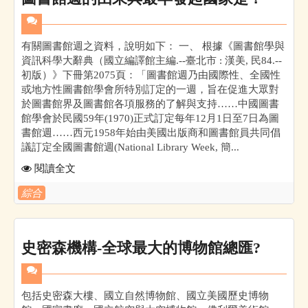
有關圖書館週之資料，說明如下： 一、 根據《圖書館學與
資訊科學大辭典（國立編譯館主編.--臺北市 : 漢美, 民84.--
初版）》下冊第2075頁：「圖書館週乃由國際性、全國性
或地方性圖書館學會所特別訂定的一週，旨在促進大眾對
於圖書館界及圖書館各項服務的了解與支持……中國圖書
館學會於民國59年(1970)正式訂定每年12月1日至7日為圖
書館週……西元1958年始由美國出版商和圖書館員共同倡
議訂定全國圖書館週(National Library Week, 簡...
閱讀全文
綜合
史密森機構-全球最大的博物館總匯?
包括史密森大樓、國立自然博物館、國立美國歷史博物