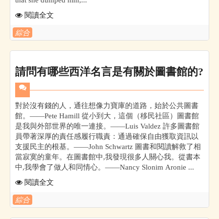
閱讀全文
綜合
請問有哪些西洋名言是有關於圖書館的?
對於沒有錢的人，通往想像力寶庫的道路，始於公共圖書
館。——Pete Hamill 從小到大，這個（移民社區）圖書館
是我與外部世界的唯一連接。——Luis Valdez 許多圖書館
員帶著深厚的責任感履行職責：通過確保自由獲取資訊以
支援民主的根基。——John Schwartz 圖書和閱讀解救了相
當寂寞的童年。在圖書館中,我發現很多人關心我。從書本
中,我學會了做人和同情心。——Nancy Slonim Aronie ...
閱讀全文
綜合