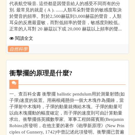
代表航空噪音. 這些都是因聲音給人的感受不同而有的分
別. 最常見的就是 ( A ). ......人類耳朵對聲音的敏感度取決
於聲音的頻率。對於2,500赫茲到3,000赫茲的聲音，人類
耳朵的反應最靈敏，而對低頻率的聲音，敏感度則較低。
正常的人耳對 20 赫茲以下或 20,000 赫茲以上頻率的聲...
閱讀全文
自然科學
衝擊擺的原理是什麼?
一、查百科全書 衝擊擺 ballistic pendulum用於測量射體(如
子彈)速度的裝置。用兩根繩懸掛一個大木塊作為擺錘，當
子彈射中木塊時，子彈的動量就傳給木塊。子彈的動量可
以由木塊擺動的幅度確定，而子彈的速度則可由計算動量
求出。衝擊擺係英國數學家、軍事工程師羅賓斯(Benjamin
Robins)所發明，在他主要的著作《砲學新原理》(New Prin
ciples of Gunnery, 1742)中曾記述此項發明。衝擊擺已普遍