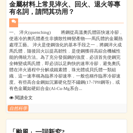
金屬材料上常見淬火、回火、退火等專
有名詞，請問其功用？
一、 淬火(quenching) 將鋼從高溫奧氏體區快速冷卻﹐
使過冷的奧氏體產生非擴散性轉變產物──馬氏體的金屬熱
處理工藝。 淬火是使鋼強化的基本手段之一﹐將鋼淬火成
馬氏體﹐隨後回火以提高韌性﹐是使鋼獲得高綜合機械性
能的傳統方法。為了充分發掘鋼的強度﹐必須首先使鋼完
全轉變成馬氏體﹐即必須以足夠快的速率冷卻﹐避免奧氏
體在淬火過程中分解成鐵素體﹑珠光體或貝氏體一類組
織﹐這一速率稱為臨界冷卻速率﹐一般也稱作臨界冷卻速
度。有些高合金鋼如沉澱硬化型不鏽鋼(17-7PH鋼等)﹐或
有色金屬如硬鋁合金(Al-Cu-Mg系合...
閱讀全文
自然科學
「颱風」一詞新究?