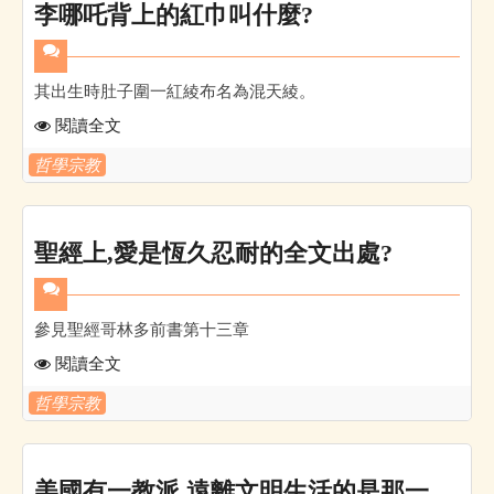
李哪吒背上的紅巾叫什麼?
其出生時肚子圍一紅綾布名為混天綾。
閱讀全文
哲學宗教
聖經上,愛是恆久忍耐的全文出處?
參見聖經哥林多前書第十三章
閱讀全文
哲學宗教
美國有一教派,遠離文明生活的是那一