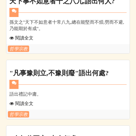
天下事不如意者十之八九,語出何人?
孫文之"天下不如意者十常八九,總在能堅而不煩,勞而不避,
乃能期於有成"。
閱讀全文
哲學宗教
"凡事豫則立,不豫則廢"語出何處?
語出禮記中庸。
閱讀全文
哲學宗教