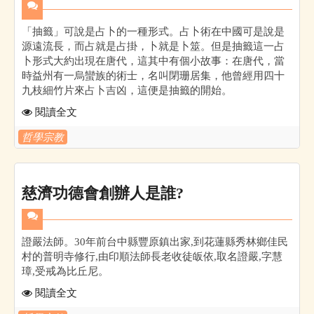
「抽籤」可說是占卜的一種形式。占卜術在中國可是說是
源遠流長，而占就是占掛，卜就是卜筮。但是抽籤這一占
卜形式大約出現在唐代，這其中有個小故事：在唐代，當
時益州有一烏蠻族的術士，名叫閉珊居集，他曾經用四十
九枝細竹片來占卜吉凶，這便是抽籤的開始。
閱讀全文
哲學宗教
慈濟功德會創辦人是誰?
證嚴法師。30年前台中縣豐原鎮出家,到花蓮縣秀林鄉佳民
村的普明寺修行,由印順法師長老收徒皈依,取名證嚴,字慧
璋,受戒為比丘尼。
閱讀全文