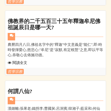
哲學宗教
佛教界的二千五百三十五年釋迦牟尼佛
祖誕辰日是哪一天?
農曆四月八日,佛祖名字中的"釋迦"中文意義是"能仁",即:時
時發揮愛心,慈悲心;"牟尼"是"寂默,有定根慧"之意,即以平等
心,恭敬心去佈施功德。
閱讀全文
哲學宗教
何謂八仙?
漢鍾離;張果老;鐵拐李;曹國舅;呂洞賓;韓湘子;藍采和;何仙