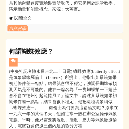
為其他射體速度實驗裝置所取代，但它仍用於課堂教學，
演示動量和能量概念。來源：大英百...
閱讀全文
自然科學
何謂蝴蝶效應？
(中央社記者陳永昌台北二十日電) 蝴蝶效應(butterfly effect)
是氣象學家羅倫士（Lorenz）所提出，他指出某系統如果
初期條件差一點點，結果就會很不穩定，強調長期準確預
測天氣是不可能的。他在一篇名為「一隻蝴蝶拍一下翅膀
會不會在德州引起龍捲風？」論文中，論述某系統如果初
期條件差一點點，結果會很不穩定，他把這種現象稱做
﹁蝴蝶效應﹂。 羅倫士為何要寫這篇論文呢？原來在
一九六一年的某個冬天，他如往常一般在辦公室操作氣象
電腦。平時，他只需要將溫度、溼度、壓力等氣象數據輸
入，電腦就會依據三個內建的微分方程...