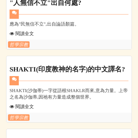
"人無信不立"出自何處?
應為"民無信不立",出自論語顏篇。
閱讀全文
哲學宗教
SHAKTI(印度教神的名字)的中文譯名?
SHAKTI(沙伽蒂)一字從語根SHAKLR而來,意為力量。上帝
之名為沙伽蒂,因祂有力量造成整個世界。
閱讀全文
哲學宗教