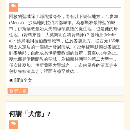
回教的聖城除了耶路撒冷外，尚有以下幾個地方： 1.麥加
(Mecca)：沙烏地阿拉伯西部城市。為穆斯林最神聖的城
市，伊斯蘭教創始人先知穆罕默德的誕生地，也是他的居
住地。(資料來源：大英簡明百科資料庫) 2.麥地那(Medin
a)：沙烏地阿拉伯西部城市，位於麥加北方。從西元135年
猶太人定居的一個綠洲發展而成。622年穆罕默德從麥加逃
到麥地那，自此成為伊斯蘭教國的首府，直至661年為止。
麥地那是伊斯蘭教的聖城，為穆斯林朝聖的第二大聖地，
僅次於麥加。伊斯蘭兩大聖城之一。市內眾多的清真寺中
包括先知清真寺，裡面有穆罕默德...
閱讀全文
哲學宗教
何謂「犬儒」?