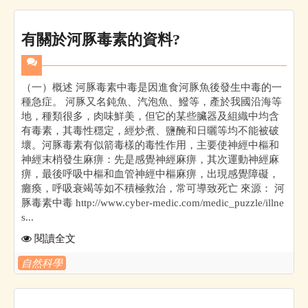
有關於河豚毒素的資料?
（一）概述 河豚毒素中毒是因進食河豚魚後發生中毒的一
種急症。 河豚又名鈍魚、汽泡魚、鱍等，產於我國沿海等
地，種類很多，肉味鮮美，但它的某些臟器及組織中均含
有毒素，其毒性穩定，經炒煮、鹽醃和日曬等均不能被破
壞。河豚毒素有似箭毒樣的毒性作用，主要使神經中樞和
神經末梢發生麻痹：先是感覺神經麻痹，其次運動神經麻
痹，最後呼吸中樞和血管神經中樞麻痹，出現感覺障礙，
癱瘓，呼吸衰竭等如不積極救治，常可導致死亡 來源： 河
豚毒素中毒 http://www.cyber-medic.com/medic_puzzle/illne
s...
閱讀全文
自然科學