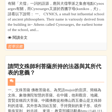
有關「犬儒」一詞的語源，應與犬儒學派之集會地點Cynos
arges有關，而Cynosarges又源於西臘字母(kunikos，犬)，
請看以下說明： 一、 CYNICS, a small but influential school
of ancient philosophers. Their name is variously derived from
the building in~ Athens called Cynosarges, the earliest home
of the school, and...
閱讀全文
哲學宗教
請問文殊師利菩薩所持的法器與其所代
表的意義？
一、文殊菩薩 佛教菩薩名。為梵語majuir的音譯。簡稱為
文殊。象徵佛陀智慧的菩薩。在中國，他和觀音、地藏、
普賢並稱四大菩薩。中國佛教徒相傳山西五臺山是文殊師
利的道場。其外形為頂結五髻、手持寶劍的童子形。或作
曼殊室利、妙吉祥。 來源： 教育部國語辭典http://140.111.