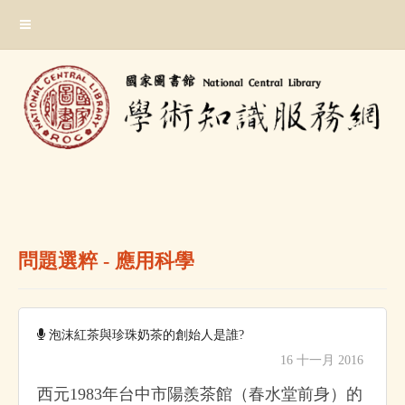
跳
:::
到
主
要
內
容
區
塊
:::
問題選粹 - 應用科學
泡沫紅茶與珍珠奶茶的創始人是誰?
16 十一月 2016
西元1983年台中市陽羨茶館（春水堂前身）的