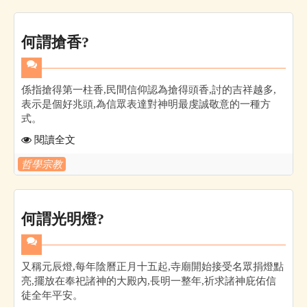
何謂搶香?
係指搶得第一柱香,民間信仰認為搶得頭香,討的吉祥越多,
表示是個好兆頭,為信眾表達對神明最虔誠敬意的一種方
式。
閱讀全文
哲學宗教
何謂光明燈?
又稱元辰燈,每年陰曆正月十五起,寺廟開始接受名眾捐燈點
亮,擺放在奉祀諸神的大殿內,長明一整年,祈求諸神庇佑信
徒全年平安。