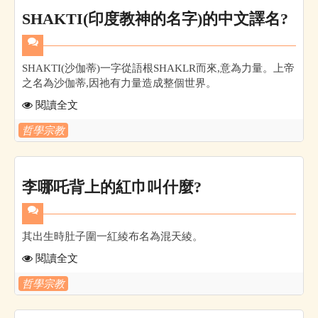
SHAKTI(印度教神的名字)的中文譯名?
SHAKTI(沙伽蒂)一字從語根SHAKLR而來,意為力量。上帝
之名為沙伽蒂,因祂有力量造成整個世界。
閱讀全文
哲學宗教
李哪吒背上的紅巾叫什麼?
其出生時肚子圍一紅綾布名為混天綾。
閱讀全文
哲學宗教