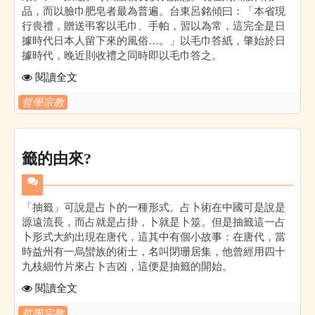
品，而以臉巾肥皂者最為普遍。台東呂銘傾曰：「本省現
行喪禮，贈送弔客以毛巾、手帕，習以為常，這完全是日
據時代日本人留下來的風俗…。」以毛巾答紙，肇始於日
據時代，晚近則收禮之同時即以毛巾答之。
閱讀全文
哲學宗教
籤的由來?
「抽籤」可說是占卜的一種形式。占卜術在中國可是說是
源遠流長，而占就是占掛，卜就是卜筮。但是抽籤這一占
卜形式大約出現在唐代，這其中有個小故事：在唐代，當
時益州有一烏蠻族的術士，名叫閉珊居集，他曾經用四十
九枝細竹片來占卜吉凶，這便是抽籤的開始。
閱讀全文
哲學宗教