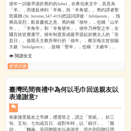
禧年一詞最早源於舊約的Jobel，在希伯來文中，其意為
「羊」，而後延伸到「羊角」與「羊角號」。舊約譯者聖
哲羅姆 (St. Jerome,347-419)把該詞譯做「Jubilaeum」，指
興高采烈，歡喜慶祝之意。舊約稱「禧年」，也稱「山羊
年」、「羊角年」和「羊角號年」。禧年乃神聖之年，全
國百姓皆應遵守。禧年制度形成最早源起於猶太人的「安
息日」。後期天主教所舉行的「禧年」，教宗每次皆頒賜
大赦「Indulgence」，故稱「聖年」，也稱「大赦年」。
閱讀全文
哲學宗教
臺灣民間喪禮中為何以毛巾回送親友以
表達謝意?
喪家接受親友之弔膊，禮需答之，謂之「答紙」。於三
旬、五旬、七旬或百日、或對年時，以「糕仔」、「饅
頭」、「麵龜」等回贈親友以表謝意。現在則回贈日用