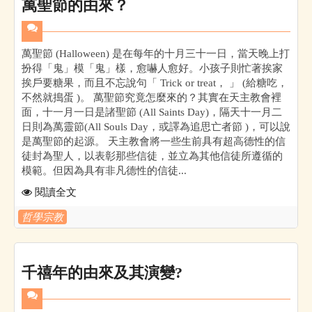
萬聖節的由來？
萬聖節 (Halloween) 是在每年的十月三十一日，當天晚上打
扮得「鬼」模「鬼」樣，愈嚇人愈好。小孩子則忙著挨家
挨戶要糖果，而且不忘說句「 Trick or treat， 」 (給糖吃，
不然就搗蛋 )。 萬聖節究竟怎麼來的？其實在天主教會裡
面，十一月一日是諸聖節 (All Saints Day)，隔天十一月二
日則為萬靈節(All Souls Day，或譯為追思亡者節 )，可以說
是萬聖節的起源。 天主教會將一些生前具有超高德性的信
徒封為聖人，以表彰那些信徒，並立為其他信徒所遵循的
模範。但因為具有非凡德性的信徒...
閱讀全文
哲學宗教
千禧年的由來及其演變?