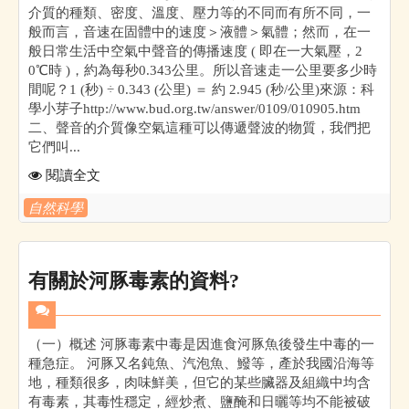
介質的種類、密度、溫度、壓力等的不同而有所不同，一
般而言，音速在固體中的速度＞液體＞氣體；然而，在一
般日常生活中空氣中聲音的傳播速度 ( 即在一大氣壓，2
0℃時 )，約為每秒0.343公里。所以音速走一公里要多少時
間呢？1 (秒) ÷ 0.343 (公里) ＝ 約 2.945 (秒/公里)來源：科
學小芽子http://www.bud.org.tw/answer/0109/010905.htm
二、聲音的介質像空氣這種可以傳遞聲波的物質，我們把
它們叫...
閱讀全文
自然科學
有關於河豚毒素的資料?
（一）概述 河豚毒素中毒是因進食河豚魚後發生中毒的一
種急症。 河豚又名鈍魚、汽泡魚、鱍等，產於我國沿海等
地，種類很多，肉味鮮美，但它的某些臟器及組織中均含
有毒素，其毒性穩定，經炒煮、鹽醃和日曬等均不能被破