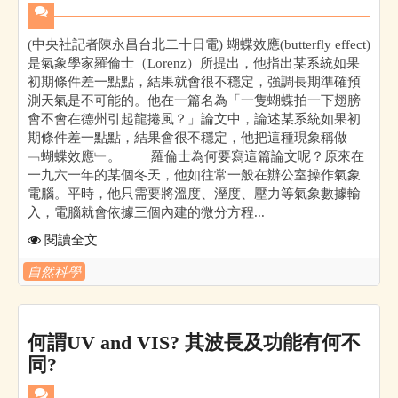
(中央社記者陳永昌台北二十日電) 蝴蝶效應(butterfly effect)
是氣象學家羅倫士（Lorenz）所提出，他指出某系統如果
初期條件差一點點，結果就會很不穩定，強調長期準確預
測天氣是不可能的。他在一篇名為「一隻蝴蝶拍一下翅膀
會不會在德州引起龍捲風？」論文中，論述某系統如果初
期條件差一點點，結果會很不穩定，他把這種現象稱做
﹁蝴蝶效應﹂。 羅倫士為何要寫這篇論文呢？原來在
一九六一年的某個冬天，他如往常一般在辦公室操作氣象
電腦。平時，他只需要將溫度、溼度、壓力等氣象數據輸
入，電腦就會依據三個內建的微分方程...
閱讀全文
自然科學
何謂UV and VIS? 其波長及功能有何不
同?