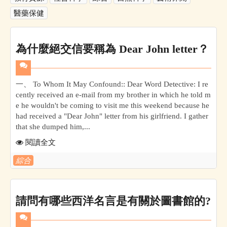
醫藥保健
為什麼絕交信要稱為 Dear John letter？
一、 To Whom It May Confound:: Dear Word Detective: I re
cently received an e-mail from my brother in which he told m
e he wouldn't be coming to visit me this weekend because he
had received a "Dear John" letter from his girlfriend. I gather
that she dumped him,...
閱讀全文
綜合
請問有哪些西洋名言是有關於圖書館的?