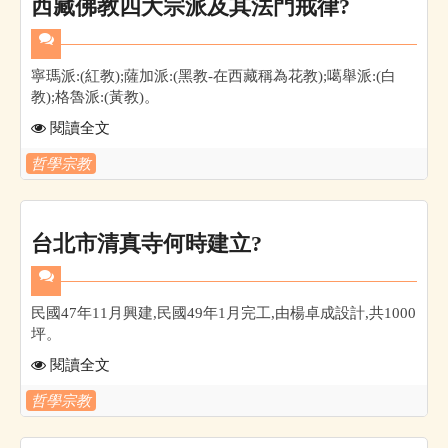
西藏佛教四大宗派及其法門戒律?
寧瑪派:(紅教);薩加派:(黑教-在西藏稱為花教);噶舉派:(白
教);格魯派:(黃教)。
閱讀全文
哲學宗教
台北市清真寺何時建立?
民國47年11月興建,民國49年1月完工,由楊卓成設計,共1000
坪。
閱讀全文
哲學宗教