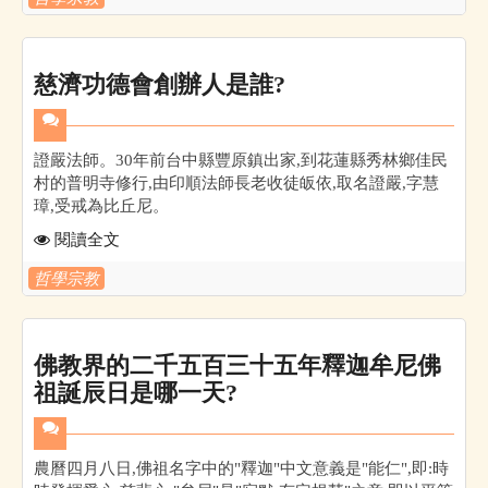
慈濟功德會創辦人是誰?
證嚴法師。30年前台中縣豐原鎮出家,到花蓮縣秀林鄉佳民
村的普明寺修行,由印順法師長老收徒皈依,取名證嚴,字慧
璋,受戒為比丘尼。
閱讀全文
哲學宗教
佛教界的二千五百三十五年釋迦牟尼佛
祖誕辰日是哪一天?
農曆四月八日,佛祖名字中的"釋迦"中文意義是"能仁",即:時