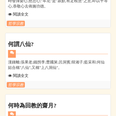
時發揮愛心,慈悲心;"牟尼"是"寂默,有定根慧"之意,即以平等
心,恭敬心去佈施功德。
閱讀全文
哲學宗教
何謂八仙?
漢鍾離;張果老;鐵拐李;曹國舅;呂洞賓;韓湘子;藍采和;何仙
姑合稱"八仙",又稱"上八洞仙"。
閱讀全文
哲學宗教
何時為回教的齋月?