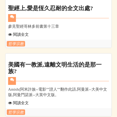
聖經上,愛是恆久忍耐的全文出處?
參見聖經哥林多前書第十三章
閱讀全文
哲學宗教
美國有一教派,遠離文明生活的是那一
族?
Amish(阿米許族--電影""證人""翻作此語,阿曼派--大美中文
版,阿曼門諾派--大英中文版。
閱讀全文
哲學宗教