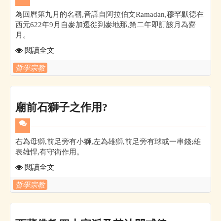
為回曆第九月的名稱,音譯自阿拉伯文Ramadan,穆罕默德在
西元622年9月自麥加遷徙到麥地那,第二年即訂該月為齋
月。
閱讀全文
哲學宗教
廟前石獅子之作用?
右為母獅,前足旁有小獅,左為雄獅,前足旁有球或一串錢;雄
表雄悍,有守衛作用。
閱讀全文
哲學宗教