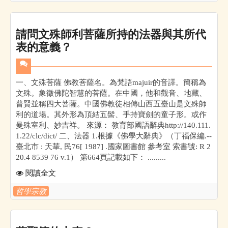
請問文殊師利菩薩所持的法器與其所代
表的意義？
一、文殊菩薩 佛教菩薩名。為梵語majuir的音譯。簡稱為
文殊。象徵佛陀智慧的菩薩。在中國，他和觀音、地藏、
普賢並稱四大菩薩。中國佛教徒相傳山西五臺山是文殊師
利的道場。其外形為頂結五髻、手持寶劍的童子形。或作
曼殊室利、妙吉祥。 來源： 教育部國語辭典http://140.111.
1.22/clc/dict/ 二、法器 1.根據《佛學大辭典》（丁福保編.--
臺北市 : 天華, 民76[ 1987] .國家圖書館 參考室 索書號: R 2
20.4 8539 76 v.1） 第664頁記載如下： .........
閱讀全文
哲學宗教