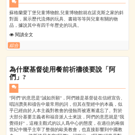
蘇格蘭愛丁堡兒童博物館,兒童博物館就在諾克斯之家的斜
對面，展示歷代流傳的玩具、書籍等等與兒童有關的物
品，據說其中有四千年歷史的玩具。
閱讀全文
綜合
為什麼基督徒用餐前祈禱後要說「阿
們」?
"阿們"的意思是"誠如所願"，阿們雖是基督徒在信經宣告、
唱詩讚美和禱告中最常用的詞，但其在聖經中的本義，似
乎已經由於人本主義對教會的侵蝕而被逐漸遺忘了。對於
大部分基要主義者和福音派人士來說，阿們的意思就是"我
覺得好"，這種主觀式的以人爲中心的態度，在過往的兩個
世紀中幾乎主宰了整個的歐美教會，也直接影響到中國教