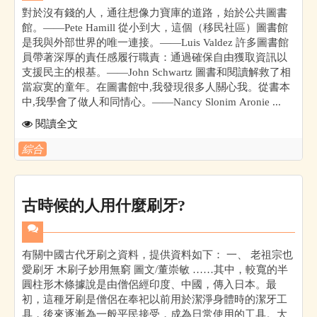
對於沒有錢的人，通往想像力寶庫的道路，始於公共圖書
館。——Pete Hamill 從小到大，這個（移民社區）圖書館
是我與外部世界的唯一連接。——Luis Valdez 許多圖書館
員帶著深厚的責任感履行職責：通過確保自由獲取資訊以
支援民主的根基。——John Schwartz 圖書和閱讀解救了相
當寂寞的童年。在圖書館中,我發現很多人關心我。從書本
中,我學會了做人和同情心。——Nancy Slonim Aronie ...
閱讀全文
綜合
古時候的人用什麼刷牙?
有關中國古代牙刷之資料，提供資料如下： 一、 老祖宗也
愛刷牙 木刷子妙用無窮 圖文/董崇敏 ……其中，較寬的半
圓柱形木條據說是由僧侶經印度、中國，傳入日本。最
初，這種牙刷是僧侶在奉祀以前用於潔淨身體時的潔牙工
具，後來逐漸為一般平民接受，成為日常使用的工具。大