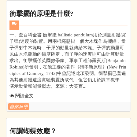
衝擊擺的原理是什麼?
一、查百科全書 衝擊擺 ballistic pendulum用於測量射體(如
子彈)速度的裝置。用兩根繩懸掛一個大木塊作為擺錘，當
子彈射中木塊時，子彈的動量就傳給木塊。子彈的動量可
以由木塊擺動的幅度確定，而子彈的速度則可由計算動量
求出。衝擊擺係英國數學家、軍事工程師羅賓斯(Benjamin
Robins)所發明，在他主要的著作《砲學新原理》(New Prin
ciples of Gunnery, 1742)中曾記述此項發明。衝擊擺已普遍
為其他射體速度實驗裝置所取代，但它仍用於課堂教學，
演示動量和能量概念。來源：大英百...
閱讀全文
自然科學
何謂蝴蝶效應？