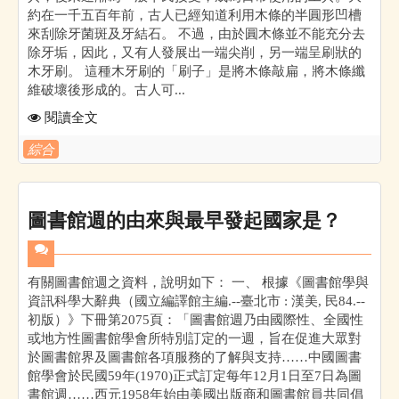
約在一千五百年前，古人已經知道利用木條的半圓形凹槽
來刮除牙菌斑及牙結石。 不過，由於圓木條並不能充分去
除牙垢，因此，又有人發展出一端尖削，另一端呈刷狀的
木牙刷。 這種木牙刷的「刷子」是將木條敲扁，將木條纖
維破壞後形成的。古人可...
閱讀全文
綜合
圖書館週的由來與最早發起國家是？
有關圖書館週之資料，說明如下： 一、 根據《圖書館學與
資訊科學大辭典（國立編譯館主編.--臺北市 : 漢美, 民84.--
初版）》下冊第2075頁：「圖書館週乃由國際性、全國性
或地方性圖書館學會所特別訂定的一週，旨在促進大眾對
於圖書館界及圖書館各項服務的了解與支持……中國圖書
館學會於民國59年(1970)正式訂定每年12月1日至7日為圖
書館週……西元1958年始由美國出版商和圖書館員共同倡