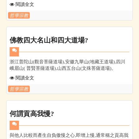
閱讀全文
哲學宗教
佛教四大名山和四大道場?
浙江普陀山(觀音菩薩道場),安徽九華山(地藏王道場),四川
峨眉山( 普賢菩薩道場),山西五台山(文殊菩薩道場)。
閱讀全文
哲學宗教
何謂貢高我慢?
與他人比較而產生自負傲慢之心,即增上慢,通常稱之貢高我