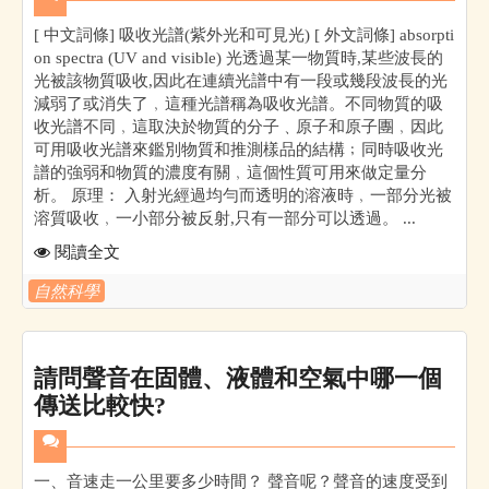
[ 中文詞條] 吸收光譜(紫外光和可見光) [ 外文詞條] absorpti
on spectra (UV and visible) 光透過某一物質時,某些波長的
光被該物質吸收,因此在連續光譜中有一段或幾段波長的光
減弱了或消失了﹐這種光譜稱為吸收光譜。不同物質的吸
收光譜不同﹐這取決於物質的分子﹑原子和原子團﹐因此
可用吸收光譜來鑑別物質和推測樣品的結構﹔同時吸收光
譜的強弱和物質的濃度有關﹐這個性質可用來做定量分
析。 原理： 入射光經過均勻而透明的溶液時﹐一部分光被
溶質吸收﹐一小部分被反射,只有一部分可以透過。 ...
閱讀全文
自然科學
請問聲音在固體、液體和空氣中哪一個
傳送比較快?
一、音速走一公里要多少時間？ 聲音呢？聲音的速度受到