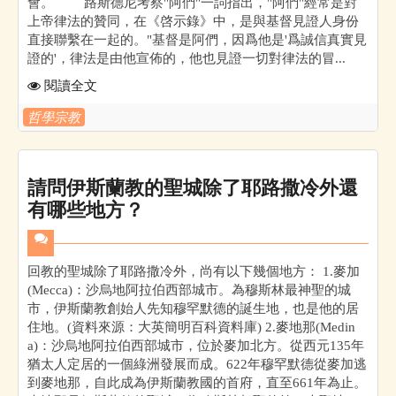
會。 路斯德尼考察"阿們"一詞指出，"阿們"經常是對
上帝律法的贊同，在《啓示錄》中，是與基督見證人身份
直接聯繫在一起的。"基督是阿們，因爲他是'爲誠信真實見
證的'，律法是由他宣佈的，他也見證一切對律法的冒...
閱讀全文
哲學宗教
請問伊斯蘭教的聖城除了耶路撒冷外還
有哪些地方？
回教的聖城除了耶路撒冷外，尚有以下幾個地方： 1.麥加
(Mecca)：沙烏地阿拉伯西部城市。為穆斯林最神聖的城
市，伊斯蘭教創始人先知穆罕默德的誕生地，也是他的居
住地。(資料來源：大英簡明百科資料庫) 2.麥地那(Medin
a)：沙烏地阿拉伯西部城市，位於麥加北方。從西元135年
猶太人定居的一個綠洲發展而成。622年穆罕默德從麥加逃
到麥地那，自此成為伊斯蘭教國的首府，直至661年為止。