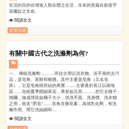
生活的目的在增進人類全體之生活，生命的意義在創造宇
宙繼起之生命。
閱讀全文
哲學宗教
有關中國古代之洗滌劑為何?
一、 傳統洗滌劑 ………而自古用以洗衣物、浴手身的去污
品，是皂角、茶餅和豬胰。其中主要是皂角（又名皂
莢），它是皂角樹所結的果實……..主要產於長江以南地
區……皂樹夏季開細黃花，果形如豆莢………把它去種子
搗爛，做成球狀如橘子大小，供洗手面、洗身體、洗衣物
之用，俗名”肥皂”……皂角含胰皂素，為強乳化劑，有洗
滌作用。用它洗絲綢和...
閱讀全文
自然科學