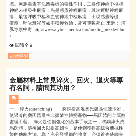
壞。河豚毒素有似箭毒樣的毒性作用，主要使神經中樞和
神經末梢發生麻痹：先是感覺神經麻痹，其次運動神經麻
痹，最後呼吸中樞和血管神經中樞麻痹，出現感覺障礙，
癱瘓，呼吸衰竭等如不積極救治，常可導致死亡 來源： 河
豚毒素中毒 http://www.cyber-medic.com/medic_puzzle/illne
s...
閱讀全文
自然科學
金屬材料上常見淬火、回火、退火等專
有名詞，請問其功用？
一、 淬火(quenching) 將鋼從高溫奧氏體區快速冷卻﹐
使過冷的奧氏體產生非擴散性轉變產物──馬氏體的金屬熱
處理工藝。 淬火是使鋼強化的基本手段之一﹐將鋼淬火成
馬氏體﹐隨後回火以提高韌性﹐是使鋼獲得高綜合機械性
能的傳統方法。為了充分發掘鋼的強度﹐必須首先使鋼完