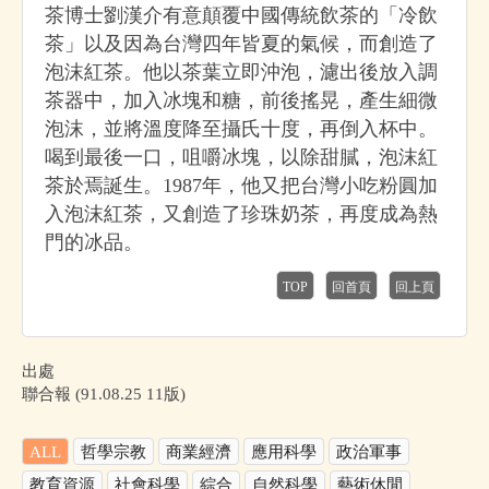
茶博士劉漢介有意顛覆中國傳統飲茶的「冷飲
茶」以及因為台灣四年皆夏的氣候，而創造了
泡沫紅茶。他以茶葉立即沖泡，濾出後放入調
茶器中，加入冰塊和糖，前後搖晃，產生細微
泡沫，並將溫度降至攝氏十度，再倒入杯中。
喝到最後一口，咀嚼冰塊，以除甜膩，泡沫紅
茶於焉誕生。1987年，他又把台灣小吃粉圓加
入泡沫紅茶，又創造了珍珠奶茶，再度成為熱
門的冰品。
TOP
回首頁
回上頁
出處
聯合報 (91.08.25 11版)
ALL
哲學宗教
商業經濟
應用科學
政治軍事
教育資源
社會科學
綜合
自然科學
藝術休閒