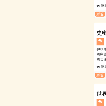
閱
綜合
史
包括
國家
國美
閱
綜合
世