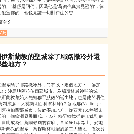
贊同，在《啓示錄》中，是與基督見證人身份直接聯繫
起的。"基督是阿們，因爲他是'爲誠信真實見證的'，律
由他宣佈的，他也見證一切對律法的冒...
讀全文
宗教
問伊斯蘭教的聖城除了耶路撒冷外還
哪些地方？
的聖城除了耶路撒冷外，尚有以下幾個地方： 1.麥加
cca)：沙烏地阿拉伯西部城市。為穆斯林最神聖的城
伊斯蘭教創始人先知穆罕默德的誕生地，也是他的居住
資料來源：大英簡明百科資料庫) 2.麥地那(Medina)：
地阿拉伯西部城市，位於麥加北方。從西元135年猶太
居的一個綠洲發展而成。622年穆罕默德從麥加逃到麥
，自此成為伊斯蘭教國的首府，直至661年為止。麥地
伊斯蘭教的聖城，為穆斯林朝聖的第二大聖地，僅次於