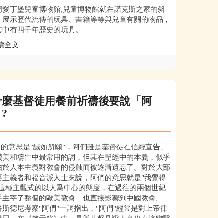
蘭愛丁堡兒童博物館,兒童博物館就在諾克斯之家的斜
，展示歷代流傳的玩具、書籍等等與兒童有關的物品，
其中有四千年歷史的玩具。
讀全文
什麼基督徒用餐前祈禱後要說「阿
?
們"的意思是"誠如所願"，阿們雖是基督徒在信經宣告、
讚美和禱告中最常用的詞，但其在聖經中的本義，似乎
由於人本主義對教會的侵蝕而被逐漸遺忘了。對於大部
要主義者和福音派人士來說，阿們的意思就是"我覺得
，這種主觀式的以人爲中心的態度，在過往的兩個世紀
乎主宰了整個的歐美教會，也直接影響到中國教會。
德尼考察"阿們"一詞指出，"阿們"經常是對上帝律