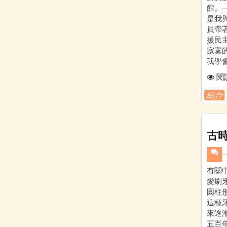
館。—
是我與
員帶
援民主
寂寞
我學會了
閱
綜合
古
有關
愛刷
圓柱
這種
來逐
五百