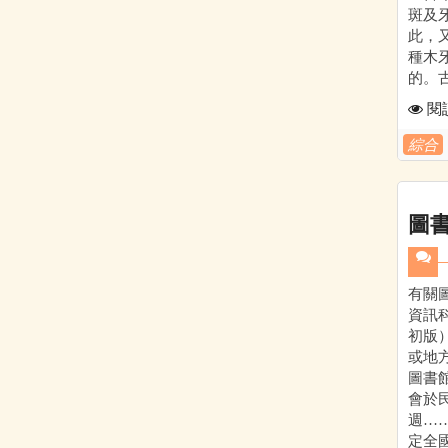
斑及
此，
種木
的。古
閱
綜合
圖
有關
資訊科
初版
或地
圖書
會於民
週…
定全國圖