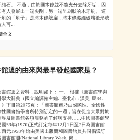
牙結石。 不過，由於圓木條並不能充分去除牙垢，因
又有人發展出一端尖削，另一端呈刷狀的木牙刷。 這
牙刷的「刷子」是將木條敲扁，將木條纖維破壞後形成
人可...
讀全文
書館週的由來與最早發起國家是？
圖書館週之資料，說明如下： 一、 根據《圖書館學與
學大辭典（國立編譯館主編.--臺北市 : 漢美, 民84.--
）》下冊第2075頁：「圖書館週乃由國際性、全國性
方性圖書館學會所特別訂定的一週，旨在促進大眾對於
館界及圖書館各項服務的了解與支持……中國圖書館學
國59年(1970)正式訂定每年12月1日至7日為圖書館
…西元1958年始由美國出版商和圖書館員共同倡議訂
書館週(National Library Week, 簡...