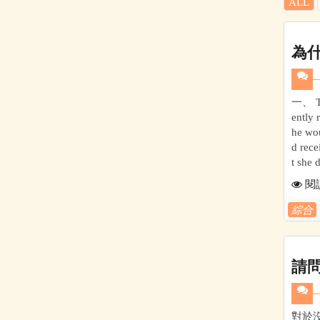
ALL
為什
一、 To
ently 
he wou
d rece
t she 
閱
綜合
請
對於