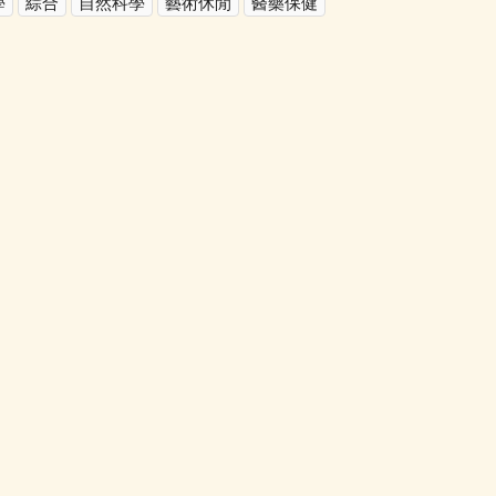
學
綜合
自然科學
藝術休閒
醫藥保健