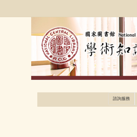
跳
:::
到
主
要
內
容
區
塊
諮詢服務
:::
:::