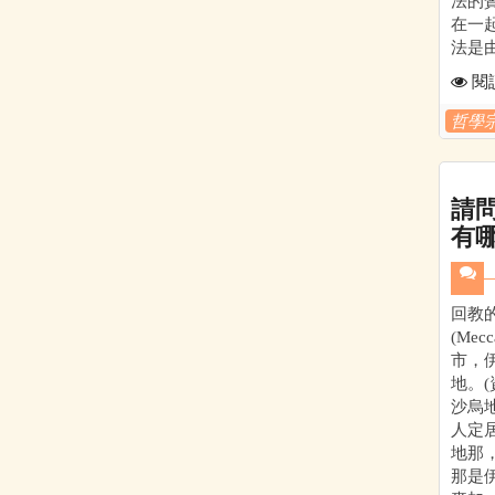
法的
在一
法是
閱
哲學
請
有
回教
(Me
市，
地。(
沙烏
人定
地那
那是