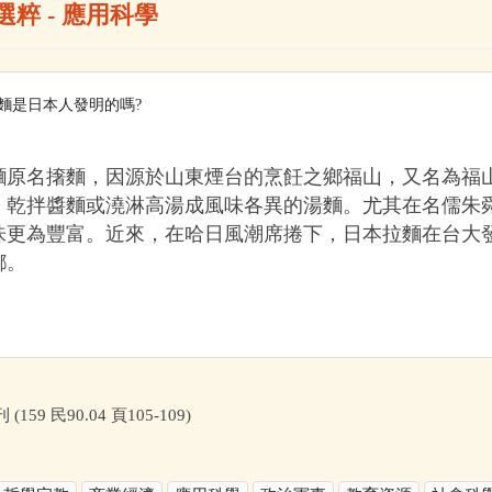
選粹 - 應用科學
麵是日本人發明的嗎?
麵原名撦麵，因源於山東煙台的烹飪之鄉福山，又名為福
、乾拌醬麵或澆淋高湯成風味各異的湯麵。尤其在名儒朱
味更為豐富。近來，在哈日風潮席捲下，日本拉麵在台大
鄉。
(159 民90.04 頁105-109)