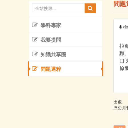
問題
學科專家
拉
我要提問
拉
麵
知識共享圈
口
原
問題選粹
出處
歷史月刊 