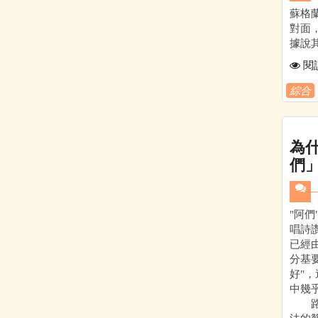
蘇格
對面
據說
閱
綜合
為
們」
"阿
唱詩
已經
分基
好"
中幾
路斯