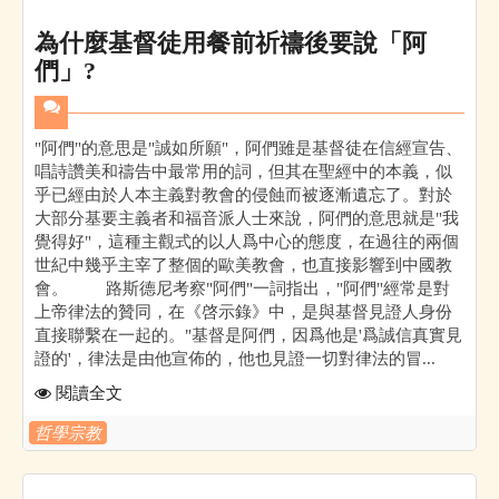
為什麼基督徒用餐前祈禱後要說「阿
們」?
"阿們"的意思是"誠如所願"，阿們雖是基督徒在信經宣告、
唱詩讚美和禱告中最常用的詞，但其在聖經中的本義，似
乎已經由於人本主義對教會的侵蝕而被逐漸遺忘了。對於
大部分基要主義者和福音派人士來說，阿們的意思就是"我
覺得好"，這種主觀式的以人爲中心的態度，在過往的兩個
世紀中幾乎主宰了整個的歐美教會，也直接影響到中國教
會。 路斯德尼考察"阿們"一詞指出，"阿們"經常是對
上帝律法的贊同，在《啓示錄》中，是與基督見證人身份
直接聯繫在一起的。"基督是阿們，因爲他是'爲誠信真實見
證的'，律法是由他宣佈的，他也見證一切對律法的冒...
閱讀全文
哲學宗教