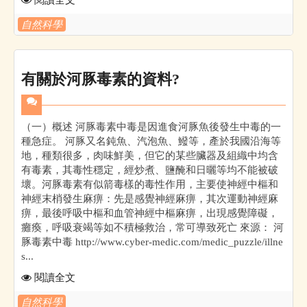
自然科學
有關於河豚毒素的資料?
（一）概述 河豚毒素中毒是因進食河豚魚後發生中毒的一
種急症。 河豚又名鈍魚、汽泡魚、鱍等，產於我國沿海等
地，種類很多，肉味鮮美，但它的某些臟器及組織中均含
有毒素，其毒性穩定，經炒煮、鹽醃和日曬等均不能被破
壞。河豚毒素有似箭毒樣的毒性作用，主要使神經中樞和
神經末梢發生麻痹：先是感覺神經麻痹，其次運動神經麻
痹，最後呼吸中樞和血管神經中樞麻痹，出現感覺障礙，
癱瘓，呼吸衰竭等如不積極救治，常可導致死亡 來源： 河
豚毒素中毒 http://www.cyber-medic.com/medic_puzzle/illne
s...
閱讀全文
自然科學