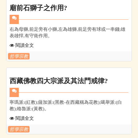
廟前石獅子之作用?
右為母獅,前足旁有小獅,左為雄獅,前足旁有球或一串錢;雄
表雄悍,有守衛作用。
閱讀全文
哲學宗教
西藏佛教四大宗派及其法門戒律?
寧瑪派:(紅教);薩加派:(黑教-在西藏稱為花教);噶舉派:(白
教);格魯派:(黃教)。
閱讀全文
哲學宗教