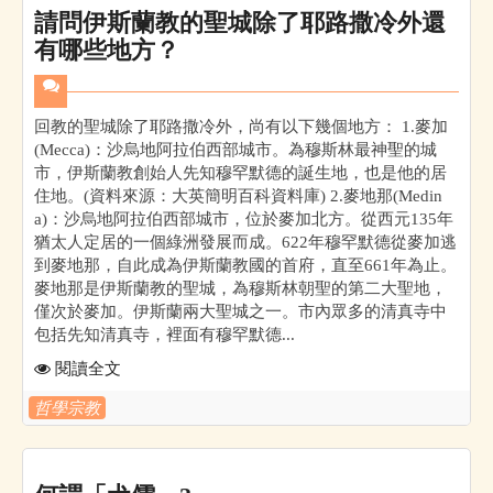
請問伊斯蘭教的聖城除了耶路撒冷外還
有哪些地方？
回教的聖城除了耶路撒冷外，尚有以下幾個地方： 1.麥加
(Mecca)：沙烏地阿拉伯西部城市。為穆斯林最神聖的城
市，伊斯蘭教創始人先知穆罕默德的誕生地，也是他的居
住地。(資料來源：大英簡明百科資料庫) 2.麥地那(Medin
a)：沙烏地阿拉伯西部城市，位於麥加北方。從西元135年
猶太人定居的一個綠洲發展而成。622年穆罕默德從麥加逃
到麥地那，自此成為伊斯蘭教國的首府，直至661年為止。
麥地那是伊斯蘭教的聖城，為穆斯林朝聖的第二大聖地，
僅次於麥加。伊斯蘭兩大聖城之一。市內眾多的清真寺中
包括先知清真寺，裡面有穆罕默德...
閱讀全文
哲學宗教