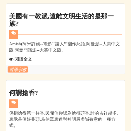
美國有一教派,遠離文明生活的是那一
族?
Amish(阿米許族--電影""證人""翻作此語,阿曼派--大美中文
版,阿曼門諾派--大英中文版。
閱讀全文
哲學宗教
何謂搶香?
係指搶得第一柱香,民間信仰認為搶得頭香,討的吉祥越多,
表示是個好兆頭,為信眾表達對神明最虔誠敬意的一種方
式。