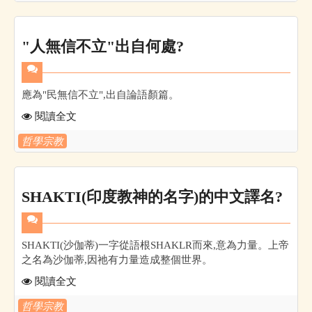
"人無信不立"出自何處?
應為"民無信不立",出自論語顏篇。
閱讀全文
哲學宗教
SHAKTI(印度教神的名字)的中文譯名?
SHAKTI(沙伽蒂)一字從語根SHAKLR而來,意為力量。上帝
之名為沙伽蒂,因祂有力量造成整個世界。
閱讀全文
哲學宗教