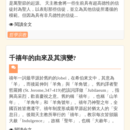
是萬聖節的起源。 天主教會將一些生前具有超高德性的信
徒封為聖人，以表彰那些信徒，並立為其他信徒所遵循的
模範。但因為具有非凡德性的信徒...
閱讀全文
哲學宗教
千禧年的由來及其演變?
禧年一詞最早源於舊約的Jobel，在希伯來文中，其意為
「羊」，而後延伸到「羊角」與「羊角號」。舊約譯者聖
哲羅姆 (St. Jerome,347-419)把該詞譯做「Jubilaeum」，指
興高采烈，歡喜慶祝之意。舊約稱「禧年」，也稱「山羊
年」、「羊角年」和「羊角號年」。禧年乃神聖之年，全
國百姓皆應遵守。禧年制度形成最早源起於猶太人的「安
息日」。後期天主教所舉行的「禧年」，教宗每次皆頒賜
大赦「Indulgence」，故稱「聖年」，也稱「大赦年」。
閱讀全文