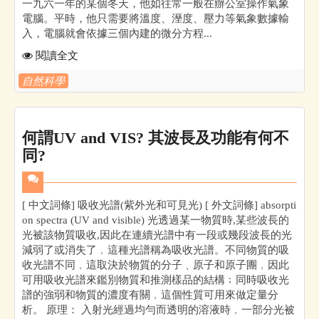
一九六一年的某個冬天，他如往常一般在辦公室操作氣象
電腦。平時，他只需要將溫度、溼度、壓力等氣象數據輸
入，電腦就會依據三個內建的微分方程...
閱讀全文
自然科學
何謂UV and VIS? 其波長及功能有何不
同?
[ 中文詞條] 吸收光譜(紫外光和可見光) [ 外文詞條] absorpti
on spectra (UV and visible) 光透過某一物質時,某些波長的
光被該物質吸收,因此在連續光譜中有一段或幾段波長的光
減弱了或消失了﹐這種光譜稱為吸收光譜。不同物質的吸
收光譜不同﹐這取決於物質的分子﹑原子和原子團﹐因此
可用吸收光譜來鑑別物質和推測樣品的結構﹔同時吸收光
譜的強弱和物質的濃度有關﹐這個性質可用來做定量分
析。 原理： 入射光經過均勻而透明的溶液時﹐一部分光被