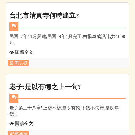
台北市清真寺何時建立?
民國47年11月興建,民國49年1月完工,由楊卓成設計,共1000
坪。
閱讀全文
哲學宗教
老子:是以有德之上一句?
老子第三十八章"上德不德,是以有德.下德不失德,是以無
德"。
閱讀全文
哲學宗教