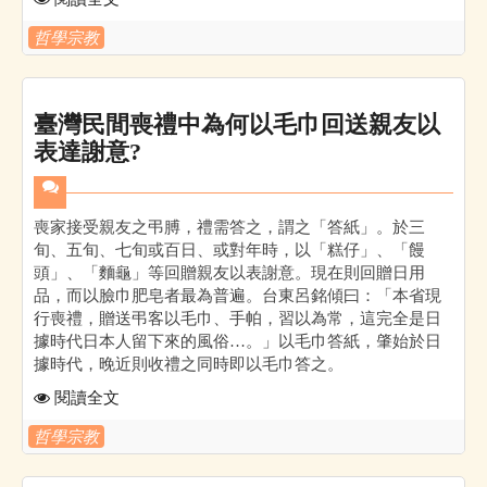
哲學宗教
臺灣民間喪禮中為何以毛巾回送親友以
表達謝意?
喪家接受親友之弔膊，禮需答之，謂之「答紙」。於三
旬、五旬、七旬或百日、或對年時，以「糕仔」、「饅
頭」、「麵龜」等回贈親友以表謝意。現在則回贈日用
品，而以臉巾肥皂者最為普遍。台東呂銘傾曰：「本省現
行喪禮，贈送弔客以毛巾、手帕，習以為常，這完全是日
據時代日本人留下來的風俗…。」以毛巾答紙，肇始於日
據時代，晚近則收禮之同時即以毛巾答之。
閱讀全文
哲學宗教