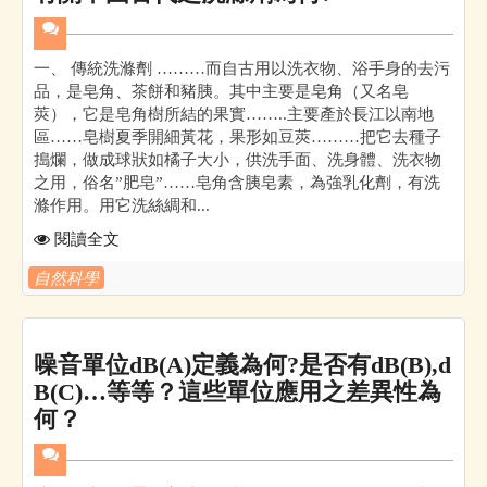
一、 傳統洗滌劑 ………而自古用以洗衣物、浴手身的去污
品，是皂角、茶餅和豬胰。其中主要是皂角（又名皂
莢），它是皂角樹所結的果實……..主要產於長江以南地
區……皂樹夏季開細黃花，果形如豆莢………把它去種子
搗爛，做成球狀如橘子大小，供洗手面、洗身體、洗衣物
之用，俗名”肥皂”……皂角含胰皂素，為強乳化劑，有洗
滌作用。用它洗絲綢和...
閱讀全文
自然科學
噪音單位dB(A)定義為何?是否有dB(B),d
B(C)…等等？這些單位應用之差異性為
何？