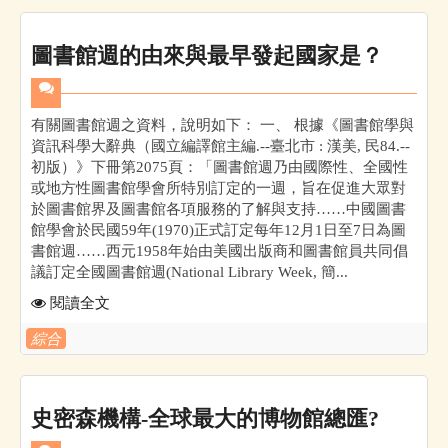
圖書館週的由來與最早發起國家是？
有關圖書館週之資料，說明如下： 一、 根據《圖書館學與
資訊科學大辭典（國立編譯館主編.--臺北市 : 漢美, 民84.--
初版）》下冊第2075頁：「圖書館週乃由國際性、全國性
或地方性圖書館學會所特別訂定的一週，旨在促進大眾對
於圖書館界及圖書館各項服務的了解與支持……中國圖書
館學會於民國59年(1970)正式訂定每年12月1日至7日為圖
書館週……西元1958年始由美國出版商和圖書館員共同倡
議訂定全國圖書館週(National Library Week, 簡...
閱讀全文
綜合
史密森機構-全球最大的博物館總匯?