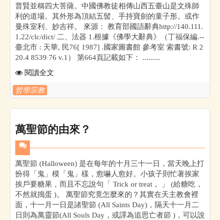
普賢並稱四大菩薩。中國佛教徒相傳山西五臺山是文殊師
利的道場。其外形為頂結五髻、手持寶劍的童子形。或作
曼殊室利、妙吉祥。 來源： 教育部國語辭典http://140.111.
1.22/clc/dict/ 二、法器 1.根據《佛學大辭典》（丁福保編.--
臺北市 : 天華, 民76[ 1987] .國家圖書館 參考室 索書號: R 2
20.4 8539 76 v.1） 第664頁記載如下： .........
閱讀全文
哲學宗教
萬聖節的由來？
萬聖節 (Halloween) 是在每年的十月三十一日，當天晚上打
扮得「鬼」模「鬼」樣，愈嚇人愈好。小孩子則忙著挨家
挨戶要糖果，而且不忘說句「 Trick or treat， 」 (給糖吃，
不然就搗蛋 )。 萬聖節究竟怎麼來的？其實在天主教會裡
面，十一月一日是諸聖節 (All Saints Day)，隔天十一月二
日則為萬靈節(All Souls Day，或譯為追思亡者節 )，可以說