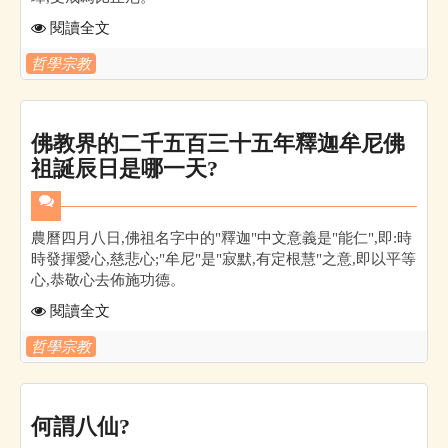
閱讀全文
哲學宗教
佛教界的二千五百三十五年釋迦牟尼佛
祖誕辰日是哪一天?
農曆四月八日,佛祖名字中的"釋迦"中文意義是"能仁",即:時
時發揮愛心,慈悲心;"牟尼"是"寂默,有定根慧"之意,即以平等
心,恭敬心去佈施功德。
閱讀全文
哲學宗教
何謂八仙?