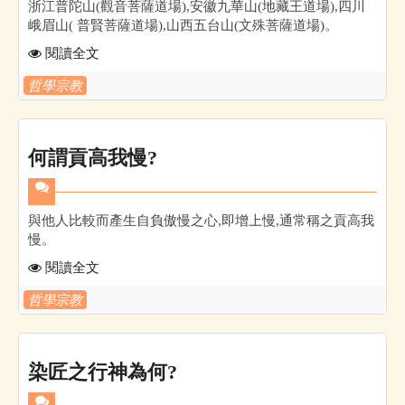
浙江普陀山(觀音菩薩道場),安徽九華山(地藏王道場),四川
峨眉山( 普賢菩薩道場),山西五台山(文殊菩薩道場)。
閱讀全文
哲學宗教
何謂貢高我慢?
與他人比較而產生自負傲慢之心,即增上慢,通常稱之貢高我
慢。
閱讀全文
哲學宗教
染匠之行神為何?