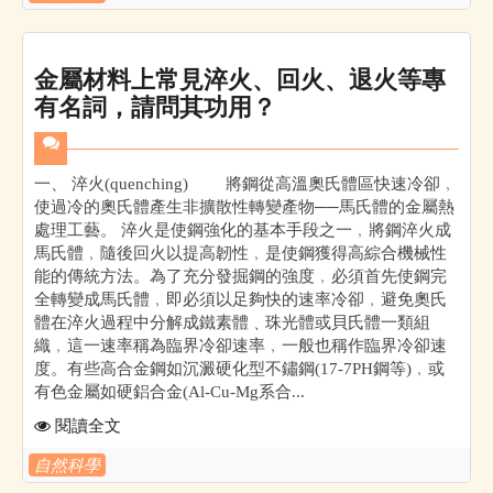
金屬材料上常見淬火、回火、退火等專
有名詞，請問其功用？
一、 淬火(quenching) 將鋼從高溫奧氏體區快速冷卻﹐
使過冷的奧氏體產生非擴散性轉變產物──馬氏體的金屬熱
處理工藝。 淬火是使鋼強化的基本手段之一﹐將鋼淬火成
馬氏體﹐隨後回火以提高韌性﹐是使鋼獲得高綜合機械性
能的傳統方法。為了充分發掘鋼的強度﹐必須首先使鋼完
全轉變成馬氏體﹐即必須以足夠快的速率冷卻﹐避免奧氏
體在淬火過程中分解成鐵素體﹑珠光體或貝氏體一類組
織﹐這一速率稱為臨界冷卻速率﹐一般也稱作臨界冷卻速
度。有些高合金鋼如沉澱硬化型不鏽鋼(17-7PH鋼等)﹐或
有色金屬如硬鋁合金(Al-Cu-Mg系合...
閱讀全文
自然科學