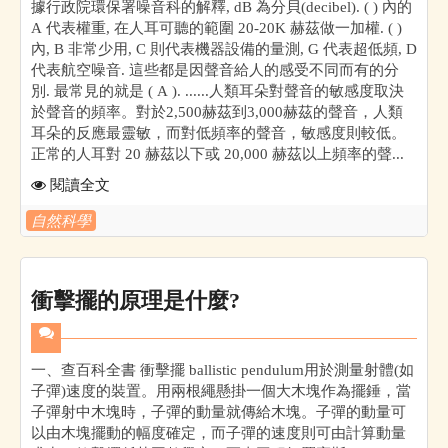
據行政院環保署噪音科的解釋, dB 為分貝(decibel). ( ) 內的
A 代表權重, 在人耳可聽的範圍 20-20K 赫茲做一加權. ( )
內, B 非常少用, C 則代表機器設備的量測, G 代表超低頻, D
代表航空噪音. 這些都是因聲音給人的感受不同而有的分
別. 最常見的就是 ( A ). ......人類耳朵對聲音的敏感度取決
於聲音的頻率。對於2,500赫茲到3,000赫茲的聲音，人類
耳朵的反應最靈敏，而對低頻率的聲音，敏感度則較低。
正常的人耳對 20 赫茲以下或 20,000 赫茲以上頻率的聲...
閱讀全文
自然科學
衝擊擺的原理是什麼?
一、查百科全書 衝擊擺 ballistic pendulum用於測量射體(如
子彈)速度的裝置。用兩根繩懸掛一個大木塊作為擺錘，當
子彈射中木塊時，子彈的動量就傳給木塊。子彈的動量可
以由木塊擺動的幅度確定，而子彈的速度則可由計算動量