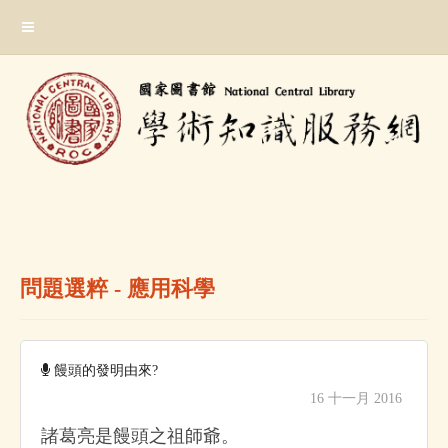
跳
:::
到
主
要
內
容
區
塊
:::
問題選粹 - 應用科學
饅頭的發明由來?
16 十一月 2016
諸葛亮是饅頭之祖師爺。