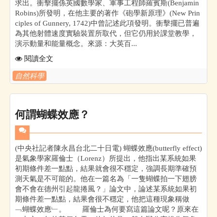
求出。衝擊擺係英國數學家、軍事工程師羅賓斯(Benjamin
Robins)所發明，在他主要的著作《砲學新原理》(New Prin
ciples of Gunnery, 1742)中曾記述此項發明。衝擊擺已普遍
為其他射體速度實驗裝置所取代，但它仍用於課堂教學，
演示動量和能量概念。來源：大英百...
閱讀全文
自然科學
何謂蝴蝶效應？
(中央社記者陳永昌台北二十日電) 蝴蝶效應(butterfly effect)
是氣象學家羅倫士（Lorenz）所提出，他指出某系統如果
初期條件差一點點，結果就會很不穩定，強調長期準確預
測天氣是不可能的。他在一篇名為「一隻蝴蝶拍一下翅膀
會不會在德州引起龍捲風？」論文中，論述某系統如果初
期條件差一點點，結果會很不穩定，他把這種現象稱做
﹁蝴蝶效應﹂。 羅倫士為何要寫這篇論文呢？原來在