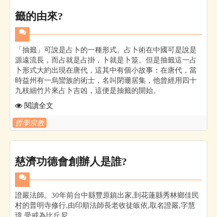
籤的由來?
「抽籤」可說是占卜的一種形式。占卜術在中國可是說是
源遠流長，而占就是占掛，卜就是卜筮。但是抽籤這一占
卜形式大約出現在唐代，這其中有個小故事：在唐代，當
時益州有一烏蠻族的術士，名叫閉珊居集，他曾經用四十
九枝細竹片來占卜吉凶，這便是抽籤的開始。
閱讀全文
哲學宗教
慈濟功德會創辦人是誰?
證嚴法師。30年前台中縣豐原鎮出家,到花蓮縣秀林鄉佳民
村的普明寺修行,由印順法師長老收徒皈依,取名證嚴,字慧
璋,受戒為比丘尼。