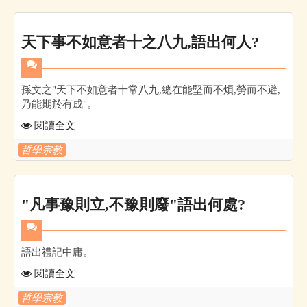
天下事不如意者十之八九,語出何人?
孫文之"天下不如意者十常八九,總在能堅而不煩,勞而不避,
乃能期於有成"。
閱讀全文
哲學宗教
"凡事豫則立,不豫則廢"語出何處?
語出禮記中庸。
閱讀全文
哲學宗教