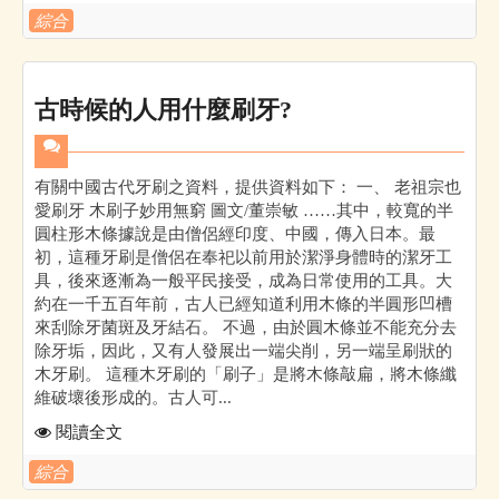
綜合
古時候的人用什麼刷牙?
有關中國古代牙刷之資料，提供資料如下： 一、 老祖宗也
愛刷牙 木刷子妙用無窮 圖文/董崇敏 ……其中，較寬的半
圓柱形木條據說是由僧侶經印度、中國，傳入日本。最
初，這種牙刷是僧侶在奉祀以前用於潔淨身體時的潔牙工
具，後來逐漸為一般平民接受，成為日常使用的工具。大
約在一千五百年前，古人已經知道利用木條的半圓形凹槽
來刮除牙菌斑及牙結石。 不過，由於圓木條並不能充分去
除牙垢，因此，又有人發展出一端尖削，另一端呈刷狀的
木牙刷。 這種木牙刷的「刷子」是將木條敲扁，將木條纖
維破壞後形成的。古人可...
閱讀全文
綜合