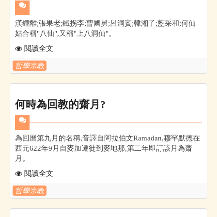
漢鍾離;張果老;鐵拐李;曹國舅;呂洞賓;韓湘子;藍采和;何仙
姑合稱"八仙",又稱"上八洞仙"。
閱讀全文
哲學宗教
何時為回教的齋月?
為回曆第九月的名稱,音譯自阿拉伯文Ramadan,穆罕默德在
西元622年9月自麥加遷徙到麥地那,第二年即訂該月為齋
月。
閱讀全文
哲學宗教