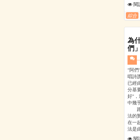
閱
綜合
為
們」
"阿
唱詩
已經
分基
好"
中幾
路斯
法的
在一
法是
閱