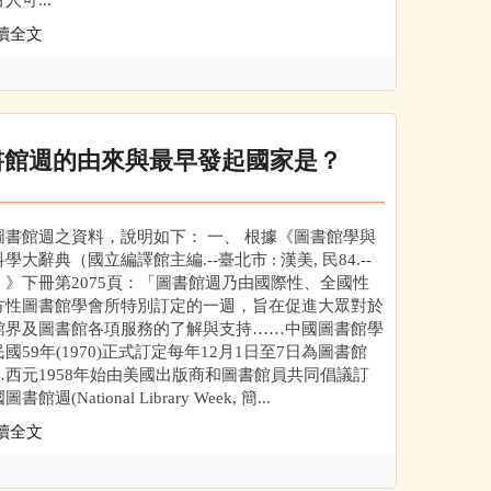
讀全文
書館週的由來與最早發起國家是？
圖書館週之資料，說明如下： 一、 根據《圖書館學與
學大辭典（國立編譯館主編.--臺北市 : 漢美, 民84.--
）》下冊第2075頁：「圖書館週乃由國際性、全國性
方性圖書館學會所特別訂定的一週，旨在促進大眾對於
館界及圖書館各項服務的了解與支持……中國圖書館學
國59年(1970)正式訂定每年12月1日至7日為圖書館
…西元1958年始由美國出版商和圖書館員共同倡議訂
書館週(National Library Week, 簡...
讀全文