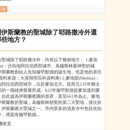
宗教
問伊斯蘭教的聖城除了耶路撒冷外還
哪些地方？
的聖城除了耶路撒冷外，尚有以下幾個地方： 1.麥加
cca)：沙烏地阿拉伯西部城市。為穆斯林最神聖的城
伊斯蘭教創始人先知穆罕默德的誕生地，也是他的居住
資料來源：大英簡明百科資料庫) 2.麥地那(Medina)：
地阿拉伯西部城市，位於麥加北方。從西元135年猶太
居的一個綠洲發展而成。622年穆罕默德從麥加逃到麥
，自此成為伊斯蘭教國的首府，直至661年為止。麥地
伊斯蘭教的聖城，為穆斯林朝聖的第二大聖地，僅次於
。伊斯蘭兩大聖城之一。市內眾多的清真寺中包括先知
，裡面有穆罕默德...
讀全文