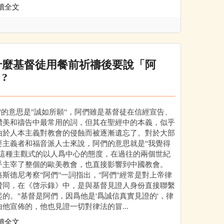
讀全文
什麼基督徒用餐前祈禱後要說「阿
?
們"的意思是"誠如所願"，阿們雖是基督徒在信經宣告、
讚美和禱告中最常用的詞，但其在聖經中的本義，似乎
由於人本主義對教會的侵蝕而被逐漸遺忘了。對於大部
要主義者和福音派人士來說，阿們的意思就是"我覺得
，這種主觀式的以人爲中心的態度，在過往的兩個世紀
乎主宰了整個的歐美教會，也直接影響到中國教會。
德尼考察"阿們"一詞指出，"阿們"經常是對上帝律
贊同，在《啓示錄》中，是與基督見證人身份直接聯繫
起的。"基督是阿們，因爲他是'爲誠信真實見證的'，律
由他宣佈的，他也見證一切對律法的冒...
讀全文