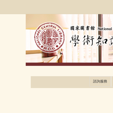
跳
:::
到
主
要
內
容
區
塊
諮詢服務
:::
:::