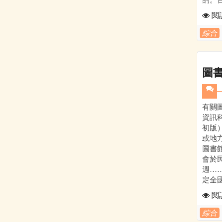
閱
綜合
圖
有關
資訊科
初版
或地
圖書
會於民
週…
定全國圖
閱
綜合