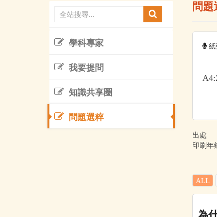
問題
學科專家
紙
我要提問
A4:
知識共享圈
問題選粹
出處
印刷年鑑 
ALL
為什