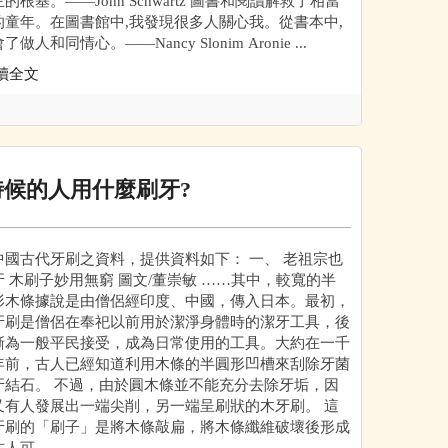
的根基。——John Schwartz 圖書和閱讀解救了相當
的童年。在圖書館中,我發現很多人關心我。從書本中,
做人和同情心。——Nancy Slonim Aronie ...
讀全文
時候的人用什麼刷牙?
中國古代牙刷之資料，提供資料如下： 一、 老祖宗也
牙 木刷子妙用無窮 圖文/董崇敏 ……其中，較寬的半
形木條據說是由僧侶經印度、中國，傳入日本。最初，
牙刷是僧侶在奉祀以前用於潔淨身體時的潔牙工具，後
漸為一般平民接受，成為日常使用的工具。大約在一千
年前，古人已經知道利用木條的半圓形凹槽來刮除牙菌
牙結石。 不過，由於圓木條並不能充分去除牙垢，因
又有人發展出一端尖削，另一端呈刷狀的木牙刷。 這
牙刷的「刷子」是將木條敲扁，將木條纖維破壞後形成
人可...