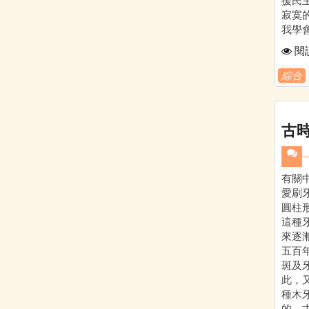
援民主
寂寞
我學會了
閱
綜合
古
有關
愛刷
圓柱
這種
來逐
五百
斑及
此，
種木
的。古