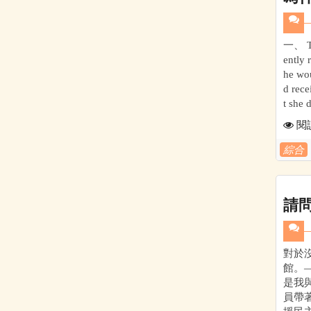
一、 To
ently 
he wou
d rece
t she 
閱
綜合
請
對於
館。—
是我與
員帶