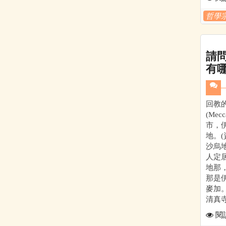
哲學
請
有
回教
(Me
市，
地。(
沙烏
人定
地那
那是
麥加
清真寺
閱