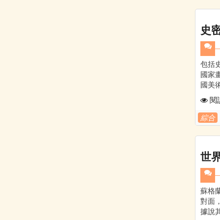
史
包括
國家
國美
閱
綜合
世
蘇格
對面
據說