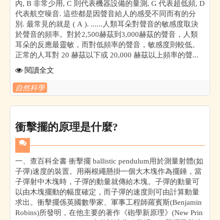
內, B 非常少用, C 則代表機器設備的量測, G 代表超低頻, D
代表航空噪音. 這些都是因聲音給人的感受不同而有的分
別. 最常見的就是 ( A ). ......人類耳朵對聲音的敏感度取決
於聲音的頻率。對於2,500赫茲到3,000赫茲的聲音，人類
耳朵的反應最靈敏，而對低頻率的聲音，敏感度則較低。
正常的人耳對 20 赫茲以下或 20,000 赫茲以上頻率的聲...
閱讀全文
自然科學
衝擊擺的原理是什麼?
一、查百科全書 衝擊擺 ballistic pendulum用於測量射體(如
子彈)速度的裝置。用兩根繩懸掛一個大木塊作為擺錘，當
子彈射中木塊時，子彈的動量就傳給木塊。子彈的動量可
以由木塊擺動的幅度確定，而子彈的速度則可由計算動量
求出。衝擊擺係英國數學家、軍事工程師羅賓斯(Benjamin
Robins)所發明，在他主要的著作《砲學新原理》(New Prin