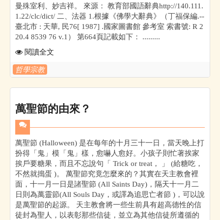
曼殊室利、妙吉祥。 來源： 教育部國語辭典http://140.111.
1.22/clc/dict/ 二、法器 1.根據《佛學大辭典》（丁福保編.--
臺北市 : 天華, 民76[ 1987] .國家圖書館 參考室 索書號: R 2
20.4 8539 76 v.1） 第664頁記載如下： .........
閱讀全文
哲學宗教
萬聖節的由來？
萬聖節 (Halloween) 是在每年的十月三十一日，當天晚上打
扮得「鬼」模「鬼」樣，愈嚇人愈好。小孩子則忙著挨家
挨戶要糖果，而且不忘說句「 Trick or treat， 」 (給糖吃，
不然就搗蛋 )。 萬聖節究竟怎麼來的？其實在天主教會裡
面，十一月一日是諸聖節 (All Saints Day)，隔天十一月二
日則為萬靈節(All Souls Day，或譯為追思亡者節 )，可以說
是萬聖節的起源。 天主教會將一些生前具有超高德性的信
徒封為聖人，以表彰那些信徒，並立為其他信徒所遵循的