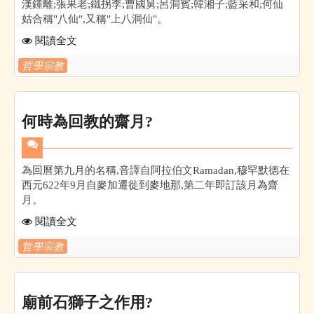
漢鍾離;張果老;鐵拐李;曹國舅;呂洞賓;韓湘子;藍采和;何仙
姑合稱"八仙",又稱"上八洞仙"。
閱讀全文
哲學宗教
何時為回教的齋月?
為回曆第九月的名稱,音譯自阿拉伯文Ramadan,穆罕默德在
西元622年9月自麥加遷徙到麥地那,第二年即訂該月為齋
月。
閱讀全文
哲學宗教
廟前石獅子之作用?