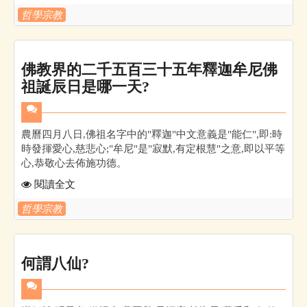
哲學宗教
佛教界的二千五百三十五年釋迦牟尼佛
祖誕辰日是哪一天?
農曆四月八日,佛祖名字中的"釋迦"中文意義是"能仁",即:時
時發揮愛心,慈悲心;"牟尼"是"寂默,有定根慧"之意,即以平等
心,恭敬心去佈施功德。
閱讀全文
哲學宗教
何謂八仙?