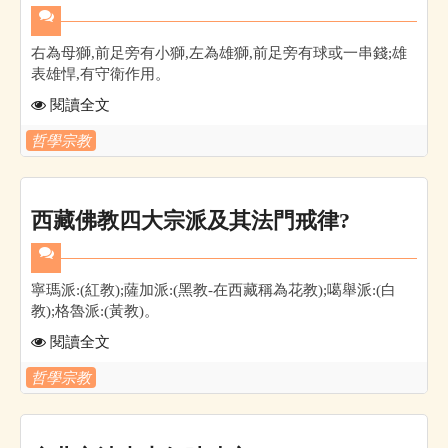
右為母獅,前足旁有小獅,左為雄獅,前足旁有球或一串錢;雄
表雄悍,有守衛作用。
閱讀全文
哲學宗教
西藏佛教四大宗派及其法門戒律?
寧瑪派:(紅教);薩加派:(黑教-在西藏稱為花教);噶舉派:(白
教);格魯派:(黃教)。
閱讀全文
哲學宗教