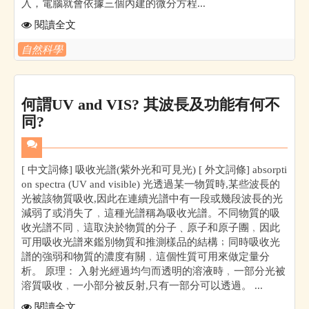
入，電腦就會依據三個內建的微分方程...
閱讀全文
自然科學
何謂UV and VIS? 其波長及功能有何不
同?
[ 中文詞條] 吸收光譜(紫外光和可見光) [ 外文詞條] absorpti
on spectra (UV and visible) 光透過某一物質時,某些波長的
光被該物質吸收,因此在連續光譜中有一段或幾段波長的光
減弱了或消失了﹐這種光譜稱為吸收光譜。不同物質的吸
收光譜不同﹐這取決於物質的分子﹑原子和原子團﹐因此
可用吸收光譜來鑑別物質和推測樣品的結構﹔同時吸收光
譜的強弱和物質的濃度有關﹐這個性質可用來做定量分
析。 原理： 入射光經過均勻而透明的溶液時﹐一部分光被
溶質吸收﹐一小部分被反射,只有一部分可以透過。 ...
閱讀全文