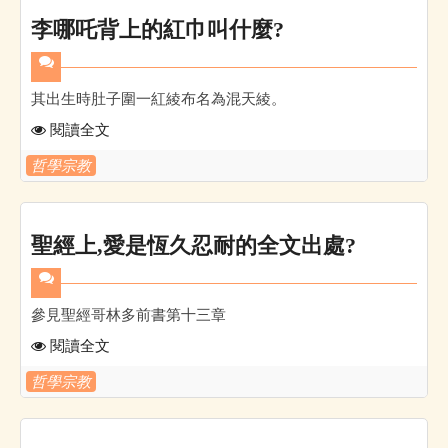
李哪吒背上的紅巾叫什麼?
其出生時肚子圍一紅綾布名為混天綾。
閱讀全文
哲學宗教
聖經上,愛是恆久忍耐的全文出處?
參見聖經哥林多前書第十三章
閱讀全文
哲學宗教