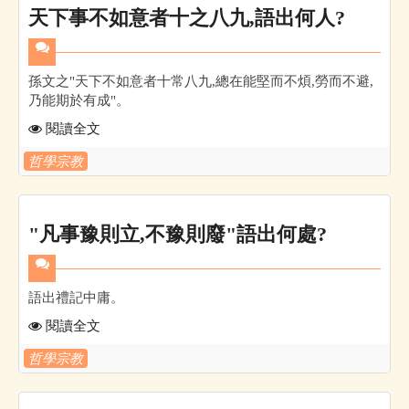
天下事不如意者十之八九,語出何人?
孫文之"天下不如意者十常八九,總在能堅而不煩,勞而不避,
乃能期於有成"。
閱讀全文
哲學宗教
"凡事豫則立,不豫則廢"語出何處?
語出禮記中庸。
閱讀全文
哲學宗教