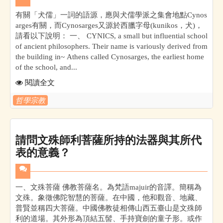
有關「犬儒」一詞的語源，應與犬儒學派之集會地點Cynos
arges有關，而Cynosarges又源於西臘字母(kunikos，犬)，
請看以下說明： 一、 CYNICS, a small but influential school
of ancient philosophers. Their name is variously derived from
the building in~ Athens called Cynosarges, the earliest home
of the school, and...
閱讀全文
哲學宗教
請問文殊師利菩薩所持的法器與其所代
表的意義？
一、文殊菩薩 佛教菩薩名。為梵語majuir的音譯。簡稱為
文殊。象徵佛陀智慧的菩薩。在中國，他和觀音、地藏、
普賢並稱四大菩薩。中國佛教徒相傳山西五臺山是文殊師
利的道場。其外形為頂結五髻、手持寶劍的童子形。或作