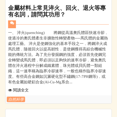
金屬材料上常見淬火、回火、退火等專
有名詞，請問其功用？
一、 淬火(quenching) 將鋼從高溫奧氏體區快速冷卻﹐
使過冷的奧氏體產生非擴散性轉變產物──馬氏體的金屬熱
處理工藝。 淬火是使鋼強化的基本手段之一﹐將鋼淬火成
馬氏體﹐隨後回火以提高韌性﹐是使鋼獲得高綜合機械性
能的傳統方法。為了充分發掘鋼的強度﹐必須首先使鋼完
全轉變成馬氏體﹐即必須以足夠快的速率冷卻﹐避免奧氏
體在淬火過程中分解成鐵素體﹑珠光體或貝氏體一類組
織﹐這一速率稱為臨界冷卻速率﹐一般也稱作臨界冷卻速
度。有些高合金鋼如沉澱硬化型不鏽鋼(17-7PH鋼等)﹐或
有色金屬如硬鋁合金(Al-Cu-Mg系合...
閱讀全文
自然科學