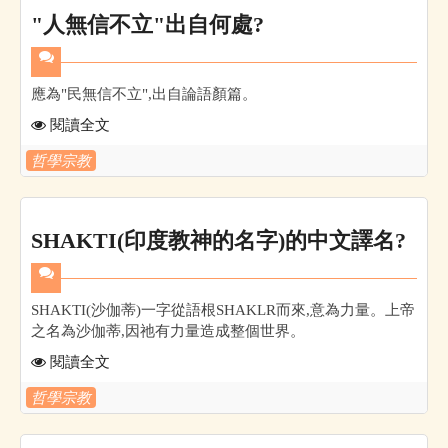
"人無信不立"出自何處?
應為"民無信不立",出自論語顏篇。
閱讀全文
哲學宗教
SHAKTI(印度教神的名字)的中文譯名?
SHAKTI(沙伽蒂)一字從語根SHAKLR而來,意為力量。上帝
之名為沙伽蒂,因祂有力量造成整個世界。
閱讀全文
哲學宗教