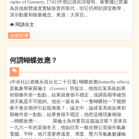
ciples of Gunnery, 1742)中曾記述此項發明。衝擊擺已普遍
為其他射體速度實驗裝置所取代，但它仍用於課堂教學，
演示動量和能量概念。來源：大英百...
閱讀全文
自然科學
何謂蝴蝶效應？
(中央社記者陳永昌台北二十日電) 蝴蝶效應(butterfly effect)
是氣象學家羅倫士（Lorenz）所提出，他指出某系統如果
初期條件差一點點，結果就會很不穩定，強調長期準確預
測天氣是不可能的。他在一篇名為「一隻蝴蝶拍一下翅膀
會不會在德州引起龍捲風？」論文中，論述某系統如果初
期條件差一點點，結果會很不穩定，他把這種現象稱做
﹁蝴蝶效應﹂。 羅倫士為何要寫這篇論文呢？原來在
一九六一年的某個冬天，他如往常一般在辦公室操作氣象
電腦。平時，他只需要將溫度、溼度、壓力等氣象數據輸