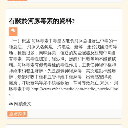
有關於河豚毒素的資料?
（一）概述 河豚毒素中毒是因進食河豚魚後發生中毒的一
種急症。 河豚又名鈍魚、汽泡魚、鱍等，產於我國沿海等
地，種類很多，肉味鮮美，但它的某些臟器及組織中均含
有毒素，其毒性穩定，經炒煮、鹽醃和日曬等均不能被破
壞。河豚毒素有似箭毒樣的毒性作用，主要使神經中樞和
神經末梢發生麻痹：先是感覺神經麻痹，其次運動神經麻
痹，最後呼吸中樞和血管神經中樞麻痹，出現感覺障礙，
癱瘓，呼吸衰竭等如不積極救治，常可導致死亡 來源： 河
豚毒素中毒 http://www.cyber-medic.com/medic_puzzle/illne
s...
閱讀全文
自然科學