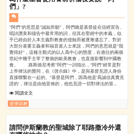
們」?
"阿們"的意思是"誠如所願"，阿們雖是基督徒在信經宣告、
唱詩讚美和禱告中最常用的詞，但其在聖經中的本義，似
乎已經由於人本主義對教會的侵蝕而被逐漸遺忘了。對於
大部分基要主義者和福音派人士來說，阿們的意思就是"我
覺得好"，這種主觀式的以人爲中心的態度，在過往的兩個
世紀中幾乎主宰了整個的歐美教會，也直接影響到中國教
會。 路斯德尼考察"阿們"一詞指出，"阿們"經常是對
上帝律法的贊同，在《啓示錄》中，是與基督見證人身份
直接聯繫在一起的。"基督是阿們，因爲他是'爲誠信真實見
證的'，律法是由他宣佈的，他也見證一切對律法的冒...
閱讀全文
哲學宗教
請問伊斯蘭教的聖城除了耶路撒冷外還