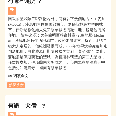
有哪些地方？
回教的聖城除了耶路撒冷外，尚有以下幾個地方： 1.麥加
(Mecca)：沙烏地阿拉伯西部城市。為穆斯林最神聖的城
市，伊斯蘭教創始人先知穆罕默德的誕生地，也是他的居
住地。(資料來源：大英簡明百科資料庫) 2.麥地那(Medin
a)：沙烏地阿拉伯西部城市，位於麥加北方。從西元135年
猶太人定居的一個綠洲發展而成。622年穆罕默德從麥加逃
到麥地那，自此成為伊斯蘭教國的首府，直至661年為止。
麥地那是伊斯蘭教的聖城，為穆斯林朝聖的第二大聖地，
僅次於麥加。伊斯蘭兩大聖城之一。市內眾多的清真寺中
包括先知清真寺，裡面有穆罕默德...
閱讀全文
哲學宗教
何謂「犬儒」?