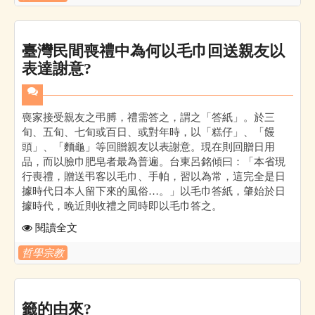
臺灣民間喪禮中為何以毛巾回送親友以
表達謝意?
喪家接受親友之弔膊，禮需答之，謂之「答紙」。於三
旬、五旬、七旬或百日、或對年時，以「糕仔」、「饅
頭」、「麵龜」等回贈親友以表謝意。現在則回贈日用
品，而以臉巾肥皂者最為普遍。台東呂銘傾曰：「本省現
行喪禮，贈送弔客以毛巾、手帕，習以為常，這完全是日
據時代日本人留下來的風俗…。」以毛巾答紙，肇始於日
據時代，晚近則收禮之同時即以毛巾答之。
閱讀全文
哲學宗教
籤的由來?