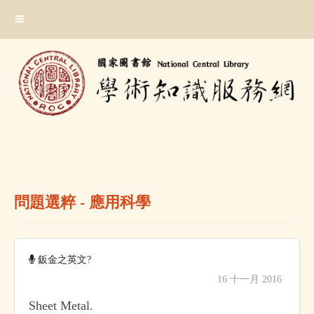
跳
:::
到
主
要
內
容
區
塊
:::
問題選粹 - 應用科學
鈑金之英文?
16 十一月 2016
Sheet Metal.