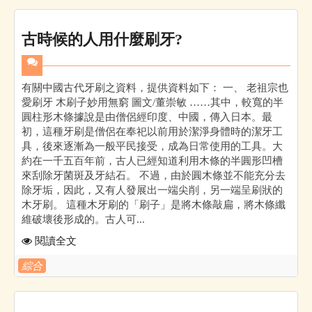
古時候的人用什麼刷牙?
有關中國古代牙刷之資料，提供資料如下： 一、 老祖宗也
愛刷牙 木刷子妙用無窮 圖文/董崇敏 ……其中，較寬的半
圓柱形木條據說是由僧侶經印度、中國，傳入日本。最
初，這種牙刷是僧侶在奉祀以前用於潔淨身體時的潔牙工
具，後來逐漸為一般平民接受，成為日常使用的工具。大
約在一千五百年前，古人已經知道利用木條的半圓形凹槽
來刮除牙菌斑及牙結石。 不過，由於圓木條並不能充分去
除牙垢，因此，又有人發展出一端尖削，另一端呈刷狀的
木牙刷。 這種木牙刷的「刷子」是將木條敲扁，將木條纖
維破壞後形成的。古人可...
閱讀全文
綜合