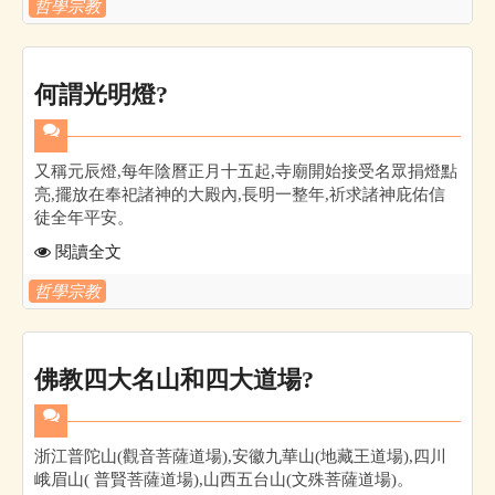
哲學宗教
何謂光明燈?
又稱元辰燈,每年陰曆正月十五起,寺廟開始接受名眾捐燈點
亮,擺放在奉祀諸神的大殿內,長明一整年,祈求諸神庇佑信
徒全年平安。
閱讀全文
哲學宗教
佛教四大名山和四大道場?
浙江普陀山(觀音菩薩道場),安徽九華山(地藏王道場),四川
峨眉山( 普賢菩薩道場),山西五台山(文殊菩薩道場)。