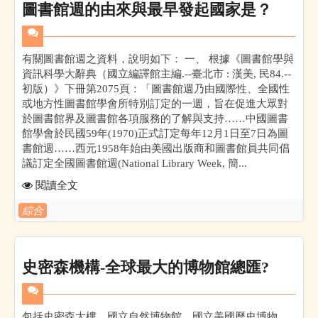
圖書館週的由來與最早發起國家是？
有關圖書館週之資料，說明如下： 一、 根據《圖書館學與
資訊科學大辭典（國立編譯館主編.--臺北市 : 漢美, 民84.--
初版）》下冊第2075頁：「圖書館週乃由國際性、全國性
或地方性圖書館學會所特別訂定的一週，旨在促進大眾對
於圖書館界及圖書館各項服務的了解與支持……中國圖書
館學會於民國59年(1970)正式訂定每年12月1日至7日為圖
書館週……西元1958年始由美國出版商和圖書館員共同倡
議訂定全國圖書館週(National Library Week, 簡...
閱讀全文
綜合
史密森機構-全球最大的博物館總匯?
包括史密森大樓、國立自然博物館、國立美國歷史博物