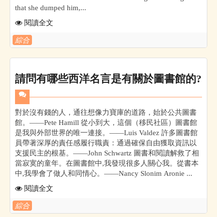
that she dumped him,...
閱讀全文
綜合
請問有哪些西洋名言是有關於圖書館的?
對於沒有錢的人，通往想像力寶庫的道路，始於公共圖書
館。——Pete Hamill 從小到大，這個（移民社區）圖書館
是我與外部世界的唯一連接。——Luis Valdez 許多圖書館
員帶著深厚的責任感履行職責：通過確保自由獲取資訊以
支援民主的根基。——John Schwartz 圖書和閱讀解救了相
當寂寞的童年。在圖書館中,我發現很多人關心我。從書本
中,我學會了做人和同情心。——Nancy Slonim Aronie ...
閱讀全文
綜合