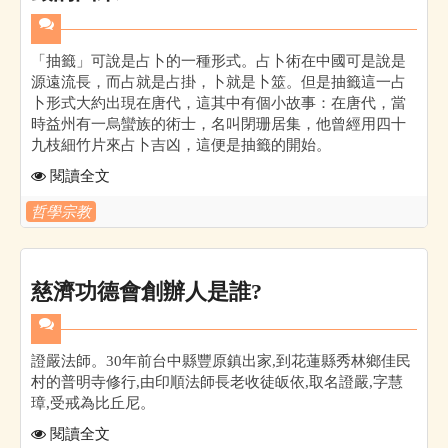
「抽籤」可說是占卜的一種形式。占卜術在中國可是說是
源遠流長，而占就是占掛，卜就是卜筮。但是抽籤這一占
卜形式大約出現在唐代，這其中有個小故事：在唐代，當
時益州有一烏蠻族的術士，名叫閉珊居集，他曾經用四十
九枝細竹片來占卜吉凶，這便是抽籤的開始。
閱讀全文
哲學宗教
慈濟功德會創辦人是誰?
證嚴法師。30年前台中縣豐原鎮出家,到花蓮縣秀林鄉佳民
村的普明寺修行,由印順法師長老收徒皈依,取名證嚴,字慧
璋,受戒為比丘尼。
閱讀全文