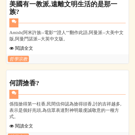
美國有一教派,遠離文明生活的是那一
族?
Amish(阿米許族--電影""證人""翻作此語,阿曼派--大美中文
版,阿曼門諾派--大英中文版。
閱讀全文
哲學宗教
何謂搶香?
係指搶得第一柱香,民間信仰認為搶得頭香,討的吉祥越多,
表示是個好兆頭,為信眾表達對神明最虔誠敬意的一種方
式。
閱讀全文