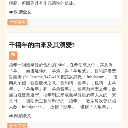
模範。但因為具有非凡德性的信徒...
閱讀全文
哲學宗教
千禧年的由來及其演變?
禧年一詞最早源於舊約的Jobel，在希伯來文中，其意為
「羊」，而後延伸到「羊角」與「羊角號」。舊約譯者聖
哲羅姆 (St. Jerome,347-419)把該詞譯做「Jubilaeum」，指
興高采烈，歡喜慶祝之意。舊約稱「禧年」，也稱「山羊
年」、「羊角年」和「羊角號年」。禧年乃神聖之年，全
國百姓皆應遵守。禧年制度形成最早源起於猶太人的「安
息日」。後期天主教所舉行的「禧年」，教宗每次皆頒賜
大赦「Indulgence」，故稱「聖年」，也稱「大赦年」。
閱讀全文
哲學宗教