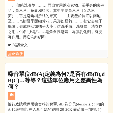
一、 傳統洗滌劑 ………而自古用以洗衣物、浴手身的去污
品，是皂角、茶餅和豬胰。其中主要是皂角（又名皂
莢），它是皂角樹所結的果實……..主要產於長江以南地
區……皂樹夏季開細黃花，果形如豆莢………把它去種子
搗爛，做成球狀如橘子大小，供洗手面、洗身體、洗衣物
之用，俗名”肥皂”……皂角含胰皂素，為強乳化劑，有洗
滌作用。用它洗絲綢和...
閱讀全文
自然科學
噪音單位dB(A)定義為何?是否有dB(B),d
B(C)…等等？這些單位應用之差異性為
何？
據行政院環保署噪音科的解釋, dB 為分貝(decibel). ( ) 內的
A 代表權重, 在人耳可聽的範圍 20-20K 赫茲做一加權. ( )