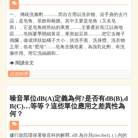
一、 傳統洗滌劑 ………而自古用以洗衣物、浴手身的去污
品，是皂角、茶餅和豬胰。其中主要是皂角（又名皂
莢），它是皂角樹所結的果實……..主要產於長江以南地
區……皂樹夏季開細黃花，果形如豆莢………把它去種子
搗爛，做成球狀如橘子大小，供洗手面、洗身體、洗衣物
之用，俗名”肥皂”……皂角含胰皂素，為強乳化劑，有洗
滌作用。用它洗絲綢和...
閱讀全文
自然科學
噪音單位dB(A)定義為何?是否有dB(B),d
B(C)…等等？這些單位應用之差異性為
何？
據行政院環保署噪音科的解釋, dB 為分貝(decibel). ( ) 內的