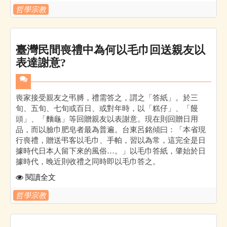
哲學宗教
臺灣民間喪禮中為何以毛巾回送親友以
表達謝意?
喪家接受親友之弔膊，禮需答之，謂之「答紙」。於三
旬、五旬、七旬或百日、或對年時，以「糕仔」、「饅
頭」、「麵龜」等回贈親友以表謝意。現在則回贈日用
品，而以臉巾肥皂者最為普遍。台東呂銘傾曰：「本省現
行喪禮，贈送弔客以毛巾、手帕，習以為常，這完全是日
據時代日本人留下來的風俗…。」以毛巾答紙，肇始於日
據時代，晚近則收禮之同時即以毛巾答之。
閱讀全文
哲學宗教