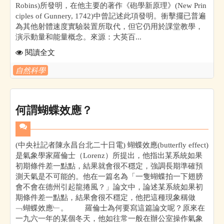
Robins)所發明，在他主要的著作《砲學新原理》(New Prin
ciples of Gunnery, 1742)中曾記述此項發明。衝擊擺已普遍
為其他射體速度實驗裝置所取代，但它仍用於課堂教學，
演示動量和能量概念。來源：大英百...
閱讀全文
自然科學
何謂蝴蝶效應？
(中央社記者陳永昌台北二十日電) 蝴蝶效應(butterfly effect)
是氣象學家羅倫士（Lorenz）所提出，他指出某系統如果
初期條件差一點點，結果就會很不穩定，強調長期準確預
測天氣是不可能的。他在一篇名為「一隻蝴蝶拍一下翅膀
會不會在德州引起龍捲風？」論文中，論述某系統如果初
期條件差一點點，結果會很不穩定，他把這種現象稱做
﹁蝴蝶效應﹂。 羅倫士為何要寫這篇論文呢？原來在
一九六一年的某個冬天，他如往常一般在辦公室操作氣象