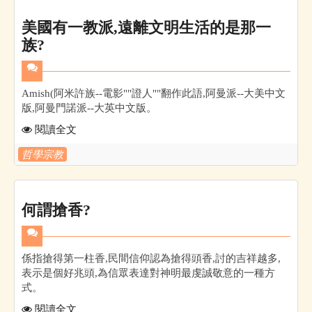
美國有一教派,遠離文明生活的是那一
族?
Amish(阿米許族--電影""證人""翻作此語,阿曼派--大美中文
版,阿曼門諾派--大英中文版。
閱讀全文
哲學宗教
何謂搶香?
係指搶得第一柱香,民間信仰認為搶得頭香,討的吉祥越多,
表示是個好兆頭,為信眾表達對神明最虔誠敬意的一種方
式。
閱讀全文