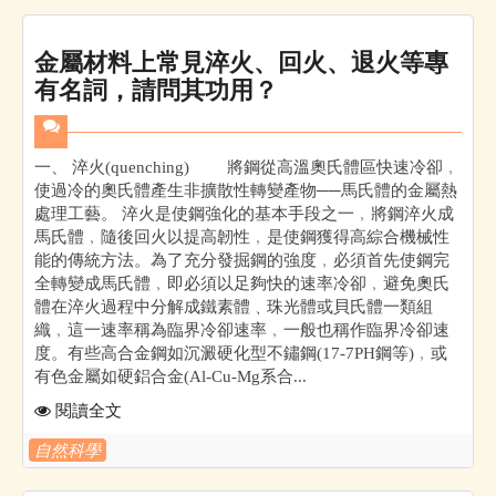
金屬材料上常見淬火、回火、退火等專
有名詞，請問其功用？
一、 淬火(quenching) 將鋼從高溫奧氏體區快速冷卻﹐
使過冷的奧氏體產生非擴散性轉變產物──馬氏體的金屬熱
處理工藝。 淬火是使鋼強化的基本手段之一﹐將鋼淬火成
馬氏體﹐隨後回火以提高韌性﹐是使鋼獲得高綜合機械性
能的傳統方法。為了充分發掘鋼的強度﹐必須首先使鋼完
全轉變成馬氏體﹐即必須以足夠快的速率冷卻﹐避免奧氏
體在淬火過程中分解成鐵素體﹑珠光體或貝氏體一類組
織﹐這一速率稱為臨界冷卻速率﹐一般也稱作臨界冷卻速
度。有些高合金鋼如沉澱硬化型不鏽鋼(17-7PH鋼等)﹐或
有色金屬如硬鋁合金(Al-Cu-Mg系合...
閱讀全文
自然科學