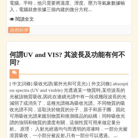
電腦。平時，他只需要將溫度、溼度、壓力等氣象數據輸
入，電腦就會依據三個內建的微分方程...
閱讀全文
自然科學
何謂UV and VIS? 其波長及功能有何不
同?
[ 中文詞條] 吸收光譜(紫外光和可見光) [ 外文詞條] absorpti
on spectra (UV and visible) 光透過某一物質時,某些波長的
光被該物質吸收,因此在連續光譜中有一段或幾段波長的光
減弱了或消失了﹐這種光譜稱為吸收光譜。不同物質的吸
收光譜不同﹐這取決於物質的分子﹑原子和原子團﹐因此
可用吸收光譜來鑑別物質和推測樣品的結構﹔同時吸收光
譜的強弱和物質的濃度有關﹐這個性質可用來做定量分
析。 原理： 入射光經過均勻而透明的溶液時﹐一部分光被
溶質吸收﹐一小部分被反射,只有一部分可以透過。 ...