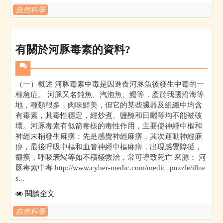
自然科學
有關於河豚毒素的資料?
（一）概述 河豚毒素中毒是因進食河豚魚後發生中毒的一
種急症。 河豚又名鈍魚、汽泡魚、鱍等，產於我國沿海等
地，種類很多，肉味鮮美，但它的某些臟器及組織中均含
有毒素，其毒性穩定，經炒煮、鹽醃和日曬等均不能被破
壞。河豚毒素有似箭毒樣的毒性作用，主要使神經中樞和
神經末梢發生麻痹：先是感覺神經麻痹，其次運動神經麻
痹，最後呼吸中樞和血管神經中樞麻痹，出現感覺障礙，
癱瘓，呼吸衰竭等如不積極救治，常可導致死亡 來源： 河
豚毒素中毒 http://www.cyber-medic.com/medic_puzzle/illne
s...
閱讀全文
自然科學