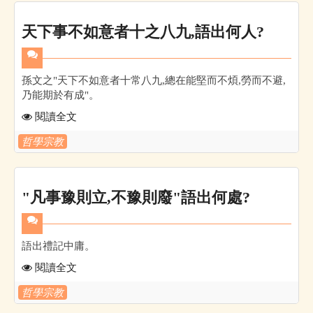
天下事不如意者十之八九,語出何人?
孫文之"天下不如意者十常八九,總在能堅而不煩,勞而不避,
乃能期於有成"。
閱讀全文
哲學宗教
"凡事豫則立,不豫則廢"語出何處?
語出禮記中庸。
閱讀全文
哲學宗教