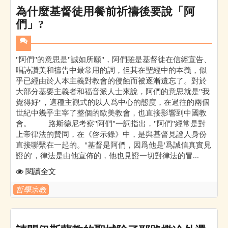
為什麼基督徒用餐前祈禱後要說「阿
們」?
"阿們"的意思是"誠如所願"，阿們雖是基督徒在信經宣告、
唱詩讚美和禱告中最常用的詞，但其在聖經中的本義，似
乎已經由於人本主義對教會的侵蝕而被逐漸遺忘了。對於
大部分基要主義者和福音派人士來說，阿們的意思就是"我
覺得好"，這種主觀式的以人爲中心的態度，在過往的兩個
世紀中幾乎主宰了整個的歐美教會，也直接影響到中國教
會。 路斯德尼考察"阿們"一詞指出，"阿們"經常是對
上帝律法的贊同，在《啓示錄》中，是與基督見證人身份
直接聯繫在一起的。"基督是阿們，因爲他是'爲誠信真實見
證的'，律法是由他宣佈的，他也見證一切對律法的冒...
閱讀全文
哲學宗教