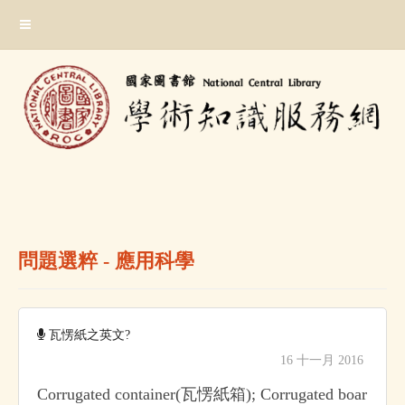
跳
:::
到
主
要
內
容
區
塊
:::
問題選粹 - 應用科學
瓦愣紙之英文?
16 十一月 2016
Corrugated container(瓦愣紙箱); Corrugated boar