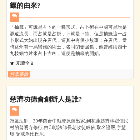
籤的由來?
「抽籤」可說是占卜的一種形式。占卜術在中國可是說是
源遠流長，而占就是占掛，卜就是卜筮。但是抽籤這一占
卜形式大約出現在唐代，這其中有個小故事：在唐代，當
時益州有一烏蠻族的術士，名叫閉珊居集，他曾經用四十
九枝細竹片來占卜吉凶，這便是抽籤的開始。
閱讀全文
哲學宗教
慈濟功德會創辦人是誰?
證嚴法師。30年前台中縣豐原鎮出家,到花蓮縣秀林鄉佳民
村的普明寺修行,由印順法師長老收徒皈依,取名證嚴,字慧
璋,受戒為比丘尼。