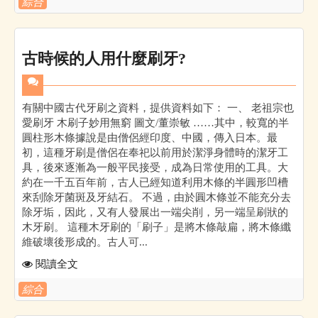
綜合
古時候的人用什麼刷牙?
有關中國古代牙刷之資料，提供資料如下： 一、 老祖宗也
愛刷牙 木刷子妙用無窮 圖文/董崇敏 ……其中，較寬的半
圓柱形木條據說是由僧侶經印度、中國，傳入日本。最
初，這種牙刷是僧侶在奉祀以前用於潔淨身體時的潔牙工
具，後來逐漸為一般平民接受，成為日常使用的工具。大
約在一千五百年前，古人已經知道利用木條的半圓形凹槽
來刮除牙菌斑及牙結石。 不過，由於圓木條並不能充分去
除牙垢，因此，又有人發展出一端尖削，另一端呈刷狀的
木牙刷。 這種木牙刷的「刷子」是將木條敲扁，將木條纖
維破壞後形成的。古人可...
閱讀全文
綜合