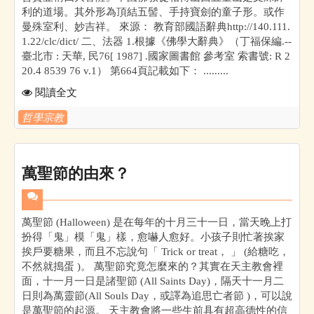
利的道場。其外形為頂結五髻、手持寶劍的童子形。或作
曼殊室利、妙吉祥。 來源： 教育部國語辭典http://140.111.
1.22/clc/dict/ 二、法器 1.根據《佛學大辭典》（丁福保編.--
臺北市 : 天華, 民76[ 1987] .國家圖書館 參考室 索書號: R 2
20.4 8539 76 v.1） 第664頁記載如下： .........
閱讀全文
哲學宗教
萬聖節的由來？
萬聖節 (Halloween) 是在每年的十月三十一日，當天晚上打
扮得「鬼」模「鬼」樣，愈嚇人愈好。小孩子則忙著挨家
挨戶要糖果，而且不忘說句「 Trick or treat， 」 (給糖吃，
不然就搗蛋 )。 萬聖節究竟怎麼來的？其實在天主教會裡
面，十一月一日是諸聖節 (All Saints Day)，隔天十一月二
日則為萬靈節(All Souls Day，或譯為追思亡者節 )，可以說
是萬聖節的起源。 天主教會將一些生前具有超高德性的信