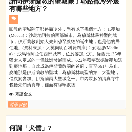
請問伊斯蘭教的聖城除了耶路撒冷外還
有哪些地方？
回教的聖城除了耶路撒冷外，尚有以下幾個地方： 1.麥加
(Mecca)：沙烏地阿拉伯西部城市。為穆斯林最神聖的城
市，伊斯蘭教創始人先知穆罕默德的誕生地，也是他的居
住地。(資料來源：大英簡明百科資料庫) 2.麥地那(Medin
a)：沙烏地阿拉伯西部城市，位於麥加北方。從西元135年
猶太人定居的一個綠洲發展而成。622年穆罕默德從麥加逃
到麥地那，自此成為伊斯蘭教國的首府，直至661年為止。
麥地那是伊斯蘭教的聖城，為穆斯林朝聖的第二大聖地，
僅次於麥加。伊斯蘭兩大聖城之一。市內眾多的清真寺中
包括先知清真寺，裡面有穆罕默德...
閱讀全文
哲學宗教
何謂「犬儒」?