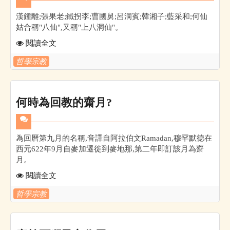
漢鍾離;張果老;鐵拐李;曹國舅;呂洞賓;韓湘子;藍采和;何仙
姑合稱"八仙",又稱"上八洞仙"。
閱讀全文
哲學宗教
何時為回教的齋月?
為回曆第九月的名稱,音譯自阿拉伯文Ramadan,穆罕默德在
西元622年9月自麥加遷徙到麥地那,第二年即訂該月為齋
月。
閱讀全文
哲學宗教