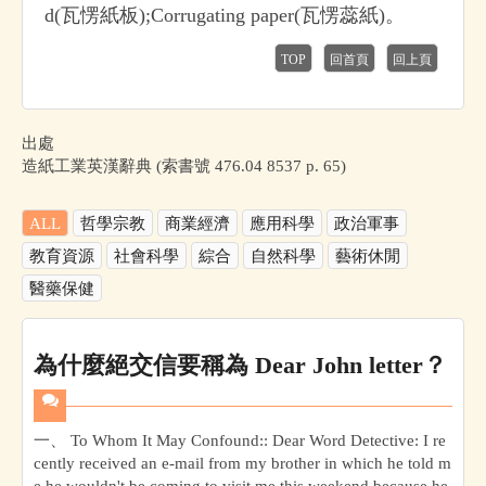
d(瓦愣紙板);Corrugating paper(瓦愣蕊紙)。
TOP
回首頁
回上頁
出處
造紙工業英漢辭典 (索書號 476.04 8537 p. 65)
ALL
哲學宗教
商業經濟
應用科學
政治軍事
教育資源
社會科學
綜合
自然科學
藝術休閒
醫藥保健
為什麼絕交信要稱為 Dear John letter？
一、 To Whom It May Confound:: Dear Word Detective: I re
cently received an e-mail from my brother in which he told m
e he wouldn't be coming to visit me this weekend because he