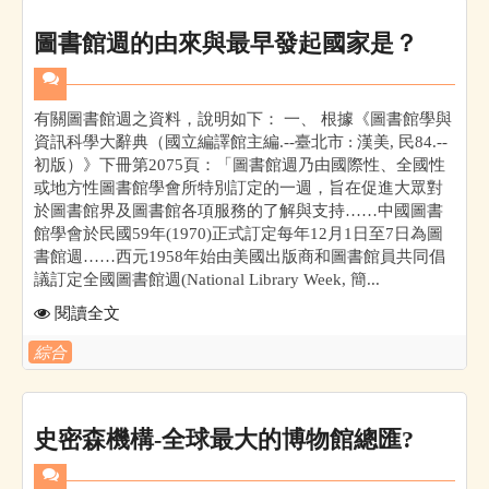
圖書館週的由來與最早發起國家是？
有關圖書館週之資料，說明如下： 一、 根據《圖書館學與
資訊科學大辭典（國立編譯館主編.--臺北市 : 漢美, 民84.--
初版）》下冊第2075頁：「圖書館週乃由國際性、全國性
或地方性圖書館學會所特別訂定的一週，旨在促進大眾對
於圖書館界及圖書館各項服務的了解與支持……中國圖書
館學會於民國59年(1970)正式訂定每年12月1日至7日為圖
書館週……西元1958年始由美國出版商和圖書館員共同倡
議訂定全國圖書館週(National Library Week, 簡...
閱讀全文
綜合
史密森機構-全球最大的博物館總匯?