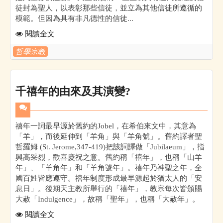
徒封為聖人，以表彰那些信徒，並立為其他信徒所遵循的
模範。但因為具有非凡德性的信徒...
閱讀全文
哲學宗教
千禧年的由來及其演變?
禧年一詞最早源於舊約的Jobel，在希伯來文中，其意為
「羊」，而後延伸到「羊角」與「羊角號」。舊約譯者聖
哲羅姆 (St. Jerome,347-419)把該詞譯做「Jubilaeum」，指
興高采烈，歡喜慶祝之意。舊約稱「禧年」，也稱「山羊
年」、「羊角年」和「羊角號年」。禧年乃神聖之年，全
國百姓皆應遵守。禧年制度形成最早源起於猶太人的「安
息日」。後期天主教所舉行的「禧年」，教宗每次皆頒賜
大赦「Indulgence」，故稱「聖年」，也稱「大赦年」。
閱讀全文