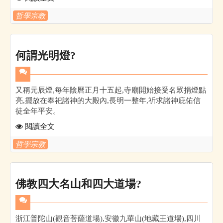
哲學宗教
何謂光明燈?
又稱元辰燈,每年陰曆正月十五起,寺廟開始接受名眾捐燈點
亮,擺放在奉祀諸神的大殿內,長明一整年,祈求諸神庇佑信
徒全年平安。
閱讀全文
哲學宗教
佛教四大名山和四大道場?
浙江普陀山(觀音菩薩道場),安徽九華山(地藏王道場),四川