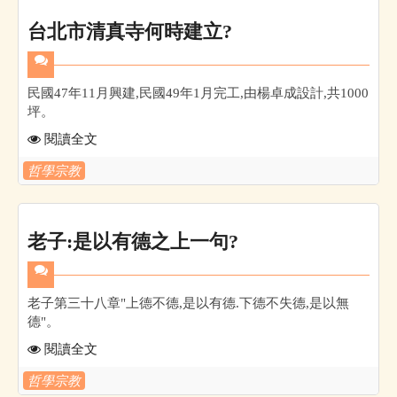
台北市清真寺何時建立?
民國47年11月興建,民國49年1月完工,由楊卓成設計,共1000
坪。
閱讀全文
哲學宗教
老子:是以有德之上一句?
老子第三十八章"上德不德,是以有德.下德不失德,是以無
德"。
閱讀全文
哲學宗教