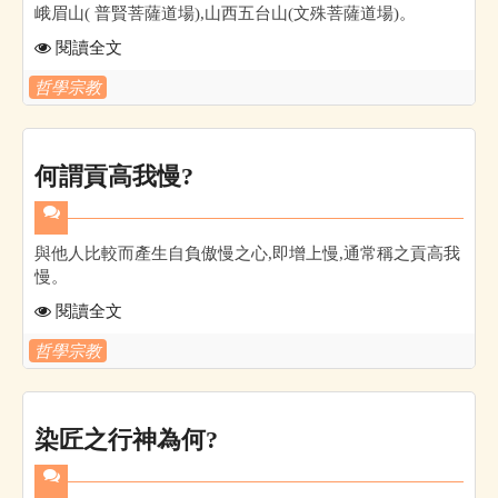
峨眉山( 普賢菩薩道場),山西五台山(文殊菩薩道場)。
閱讀全文
哲學宗教
何謂貢高我慢?
與他人比較而產生自負傲慢之心,即增上慢,通常稱之貢高我
慢。
閱讀全文
哲學宗教
染匠之行神為何?