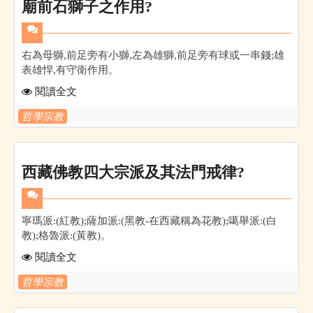
廟前石獅子之作用?
右為母獅,前足旁有小獅,左為雄獅,前足旁有球或一串錢;雄
表雄悍,有守衛作用。
閱讀全文
哲學宗教
西藏佛教四大宗派及其法門戒律?
寧瑪派:(紅教);薩加派:(黑教-在西藏稱為花教);噶舉派:(白
教);格魯派:(黃教)。
閱讀全文
哲學宗教