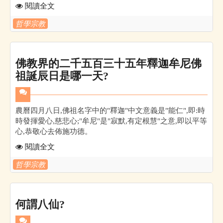
閱讀全文
哲學宗教
佛教界的二千五百三十五年釋迦牟尼佛
祖誕辰日是哪一天?
農曆四月八日,佛祖名字中的"釋迦"中文意義是"能仁",即:時
時發揮愛心,慈悲心;"牟尼"是"寂默,有定根慧"之意,即以平等
心,恭敬心去佈施功德。
閱讀全文
哲學宗教
何謂八仙?