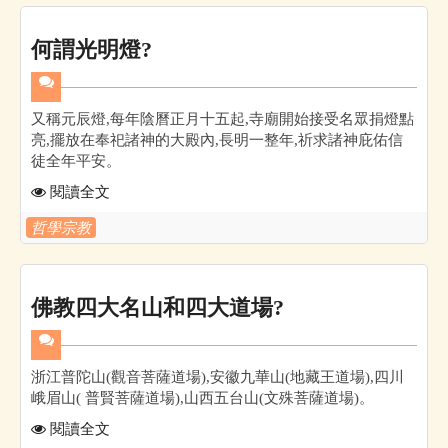
何謂光明燈?
又稱元辰燈,每年陰曆正月十五起,寺廟開始接受名眾捐燈點
亮,擺放在奉祀諸神的大殿內,長明一整年,祈求諸神庇佑信
徒全年平安。
閱讀全文
哲學宗教
佛教四大名山和四大道場?
浙江普陀山(觀音菩薩道場),安徽九華山(地藏王道場),四川
峨眉山( 普賢菩薩道場),山西五台山(文殊菩薩道場)。
閱讀全文