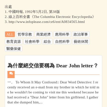
出處
1. 中國時報, 1992年5月2日, 第38版
2. 線上百科全書《The Columbia Electronic Encyclopedia》
3. http://www.infoplease.com/ce6/ent/A0834565.html
ALL
哲學宗教
商業經濟
應用科學
政治軍事
教育資源
社會科學
綜合
自然科學
藝術休閒
醫藥保健
為什麼絕交信要稱為 Dear John letter？
一、 To Whom It May Confound:: Dear Word Detective: I re
cently received an e-mail from my brother in which he told m
e he wouldn't be coming to visit me this weekend because he
had received a "Dear John" letter from his girlfriend. I gather
that she dumped him,...