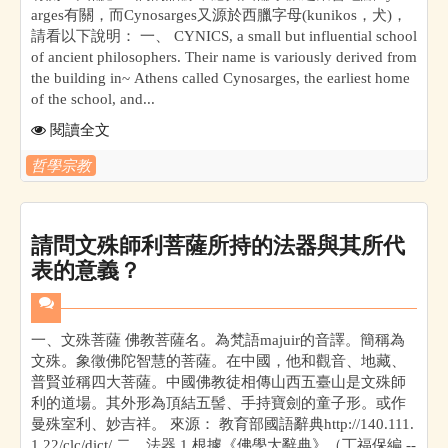
arges有關，而Cynosarges又源於西臘字母(kunikos，犬)，
請看以下說明： 一、 CYNICS, a small but influential school
of ancient philosophers. Their name is variously derived from
the building in~ Athens called Cynosarges, the earliest home
of the school, and...
閱讀全文
哲學宗教
請問文殊師利菩薩所持的法器與其所代
表的意義？
一、文殊菩薩 佛教菩薩名。為梵語majuir的音譯。簡稱為
文殊。象徵佛陀智慧的菩薩。在中國，他和觀音、地藏、
普賢並稱四大菩薩。中國佛教徒相傳山西五臺山是文殊師
利的道場。其外形為頂結五髻、手持寶劍的童子形。或作
曼殊室利、妙吉祥。 來源： 教育部國語辭典http://140.111.
1.22/clc/dict/ 二、法器 1.根據《佛學大辭典》（丁福保編.--