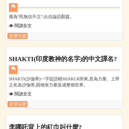
應為"民無信不立",出自論語顏篇。
閱讀全文
哲學宗教
SHAKTI(印度教神的名字)的中文譯名?
SHAKTI(沙伽蒂)一字從語根SHAKLR而來,意為力量。上帝
之名為沙伽蒂,因祂有力量造成整個世界。
閱讀全文
哲學宗教
李哪吒背上的紅巾叫什麼?