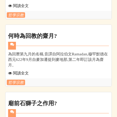
閱讀全文
哲學宗教
何時為回教的齋月?
為回曆第九月的名稱,音譯自阿拉伯文Ramadan,穆罕默德在
西元622年9月自麥加遷徙到麥地那,第二年即訂該月為齋
月。
閱讀全文
哲學宗教
廟前石獅子之作用?