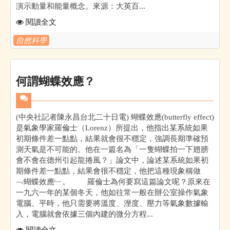
演示動量和能量概念。來源：大英百...
閱讀全文
自然科學
何謂蝴蝶效應？
(中央社記者陳永昌台北二十日電) 蝴蝶效應(butterfly effect)
是氣象學家羅倫士（Lorenz）所提出，他指出某系統如果
初期條件差一點點，結果就會很不穩定，強調長期準確預
測天氣是不可能的。他在一篇名為「一隻蝴蝶拍一下翅膀
會不會在德州引起龍捲風？」論文中，論述某系統如果初
期條件差一點點，結果會很不穩定，他把這種現象稱做
﹁蝴蝶效應﹂。 羅倫士為何要寫這篇論文呢？原來在
一九六一年的某個冬天，他如往常一般在辦公室操作氣象
電腦。平時，他只需要將溫度、溼度、壓力等氣象數據輸
入，電腦就會依據三個內建的微分方程...
閱讀全文