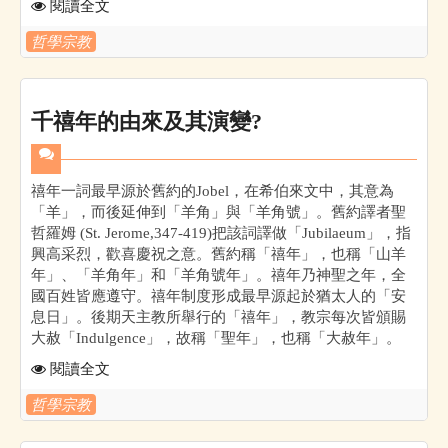
閱讀全文
哲學宗教
千禧年的由來及其演變?
禧年一詞最早源於舊約的Jobel，在希伯來文中，其意為
「羊」，而後延伸到「羊角」與「羊角號」。舊約譯者聖
哲羅姆 (St. Jerome,347-419)把該詞譯做「Jubilaeum」，指
興高采烈，歡喜慶祝之意。舊約稱「禧年」，也稱「山羊
年」、「羊角年」和「羊角號年」。禧年乃神聖之年，全
國百姓皆應遵守。禧年制度形成最早源起於猶太人的「安
息日」。後期天主教所舉行的「禧年」，教宗每次皆頒賜
大赦「Indulgence」，故稱「聖年」，也稱「大赦年」。
閱讀全文
哲學宗教