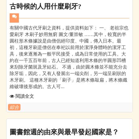
古時候的人用什麼刷牙?
有關中國古代牙刷之資料，提供資料如下： 一、 老祖宗也
愛刷牙 木刷子妙用無窮 圖文/董崇敏 ……其中，較寬的半
圓柱形木條據說是由僧侶經印度、中國，傳入日本。最
初，這種牙刷是僧侶在奉祀以前用於潔淨身體時的潔牙工
具，後來逐漸為一般平民接受，成為日常使用的工具。大
約在一千五百年前，古人已經知道利用木條的半圓形凹槽
來刮除牙菌斑及牙結石。 不過，由於圓木條並不能充分去
除牙垢，因此，又有人發展出一端尖削，另一端呈刷狀的
木牙刷。 這種木牙刷的「刷子」是將木條敲扁，將木條纖
維破壞後形成的。古人可...
閱讀全文
綜合
圖書館週的由來與最早發起國家是？