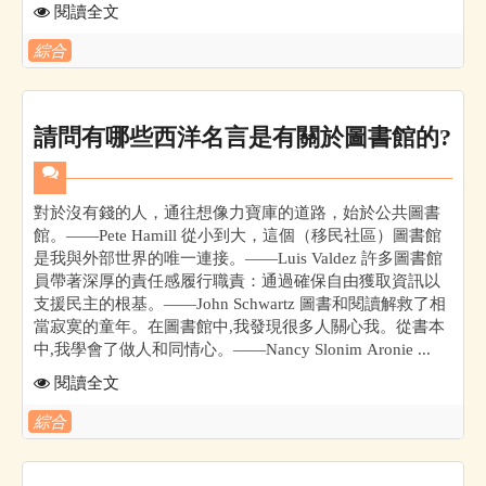
閱讀全文
綜合
請問有哪些西洋名言是有關於圖書館的?
對於沒有錢的人，通往想像力寶庫的道路，始於公共圖書
館。——Pete Hamill 從小到大，這個（移民社區）圖書館
是我與外部世界的唯一連接。——Luis Valdez 許多圖書館
員帶著深厚的責任感履行職責：通過確保自由獲取資訊以
支援民主的根基。——John Schwartz 圖書和閱讀解救了相
當寂寞的童年。在圖書館中,我發現很多人關心我。從書本
中,我學會了做人和同情心。——Nancy Slonim Aronie ...
閱讀全文
綜合