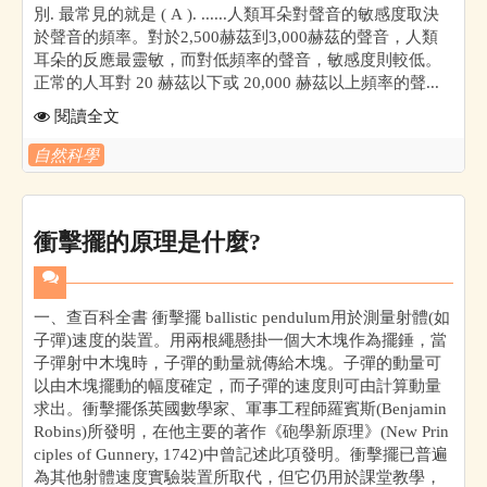
別. 最常見的就是 ( A ). ......人類耳朵對聲音的敏感度取決
於聲音的頻率。對於2,500赫茲到3,000赫茲的聲音，人類
耳朵的反應最靈敏，而對低頻率的聲音，敏感度則較低。
正常的人耳對 20 赫茲以下或 20,000 赫茲以上頻率的聲...
閱讀全文
自然科學
衝擊擺的原理是什麼?
一、查百科全書 衝擊擺 ballistic pendulum用於測量射體(如
子彈)速度的裝置。用兩根繩懸掛一個大木塊作為擺錘，當
子彈射中木塊時，子彈的動量就傳給木塊。子彈的動量可
以由木塊擺動的幅度確定，而子彈的速度則可由計算動量
求出。衝擊擺係英國數學家、軍事工程師羅賓斯(Benjamin
Robins)所發明，在他主要的著作《砲學新原理》(New Prin
ciples of Gunnery, 1742)中曾記述此項發明。衝擊擺已普遍
為其他射體速度實驗裝置所取代，但它仍用於課堂教學，