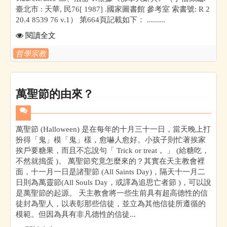
臺北市 : 天華, 民76[ 1987] .國家圖書館 參考室 索書號: R 2
20.4 8539 76 v.1） 第664頁記載如下： .........
閱讀全文
哲學宗教
萬聖節的由來？
萬聖節 (Halloween) 是在每年的十月三十一日，當天晚上打
扮得「鬼」模「鬼」樣，愈嚇人愈好。小孩子則忙著挨家
挨戶要糖果，而且不忘說句「 Trick or treat， 」 (給糖吃，
不然就搗蛋 )。 萬聖節究竟怎麼來的？其實在天主教會裡
面，十一月一日是諸聖節 (All Saints Day)，隔天十一月二
日則為萬靈節(All Souls Day，或譯為追思亡者節 )，可以說
是萬聖節的起源。 天主教會將一些生前具有超高德性的信
徒封為聖人，以表彰那些信徒，並立為其他信徒所遵循的
模範。但因為具有非凡德性的信徒...