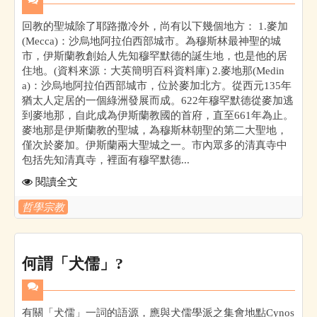
回教的聖城除了耶路撒冷外，尚有以下幾個地方： 1.麥加
(Mecca)：沙烏地阿拉伯西部城市。為穆斯林最神聖的城
市，伊斯蘭教創始人先知穆罕默德的誕生地，也是他的居
住地。(資料來源：大英簡明百科資料庫) 2.麥地那(Medin
a)：沙烏地阿拉伯西部城市，位於麥加北方。從西元135年
猶太人定居的一個綠洲發展而成。622年穆罕默德從麥加逃
到麥地那，自此成為伊斯蘭教國的首府，直至661年為止。
麥地那是伊斯蘭教的聖城，為穆斯林朝聖的第二大聖地，
僅次於麥加。伊斯蘭兩大聖城之一。市內眾多的清真寺中
包括先知清真寺，裡面有穆罕默德...
閱讀全文
哲學宗教
何謂「犬儒」?
有關「犬儒」一詞的語源，應與犬儒學派之集會地點Cynos