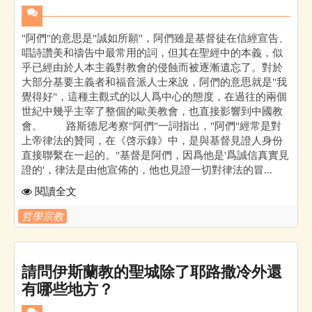
"阿們"的意思是"誠如所願"，阿們雖是基督徒在信經宣告、
唱詩讚美和禱告中最常用的詞，但其在聖經中的本義，似
乎已經由於人本主義對教會的侵蝕而被逐漸遺忘了。對於
大部分基要主義者和福音派人士來說，阿們的意思就是"我
覺得好"，這種主觀式的以人爲中心的態度，在過往的兩個
世紀中幾乎主宰了整個的歐美教會，也直接影響到中國教
會。 路斯德尼考察"阿們"一詞指出，"阿們"經常是對
上帝律法的贊同，在《啓示錄》中，是與基督見證人身份
直接聯繫在一起的。"基督是阿們，因爲他是'爲誠信真實見
證的'，律法是由他宣佈的，他也見證一切對律法的冒...
閱讀全文
哲學宗教
請問伊斯蘭教的聖城除了耶路撒冷外還
有哪些地方？