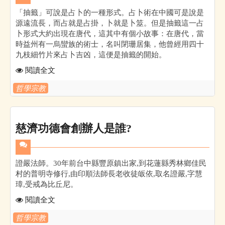
「抽籤」可說是占卜的一種形式。占卜術在中國可是說是
源遠流長，而占就是占掛，卜就是卜筮。但是抽籤這一占
卜形式大約出現在唐代，這其中有個小故事：在唐代，當
時益州有一烏蠻族的術士，名叫閉珊居集，他曾經用四十
九枝細竹片來占卜吉凶，這便是抽籤的開始。
閱讀全文
哲學宗教
慈濟功德會創辦人是誰?
證嚴法師。30年前台中縣豐原鎮出家,到花蓮縣秀林鄉佳民
村的普明寺修行,由印順法師長老收徒皈依,取名證嚴,字慧
璋,受戒為比丘尼。
閱讀全文
哲學宗教