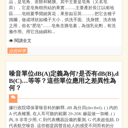
品，是皂角、茶餅和豬胰。其中主要是皂角（又名皂
莢），它是皂角樹所結的果實……..主要產於長江以南地
區……皂樹夏季開細黃花，果形如豆莢………把它去種子
搗爛，做成球狀如橘子大小，供洗手面、洗身體、洗衣物
之用，俗名”肥皂”……皂角含胰皂素，為強乳化劑，有洗
滌作用。用它洗絲綢和...
閱讀全文
自然科學
噪音單位dB(A)定義為何?是否有dB(B),d
B(C)…等等？這些單位應用之差異性為
何？
據行政院環保署噪音科的解釋, dB 為分貝(decibel). ( ) 內的
A 代表權重, 在人耳可聽的範圍 20-20K 赫茲做一加權. ( )
內, B 非常少用, C 則代表機器設備的量測, G 代表超低頻, D
代表航空噪音. 這些都是因聲音給人的感受不同而有的分