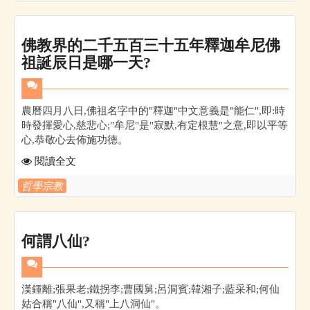
佛教界的二千五百三十五年釋迦牟尼佛
祖誕辰日是哪一天?
農曆四月八日,佛祖名字中的"釋迦"中文意義是"能仁",即:時
時發揮愛心,慈悲心;"牟尼"是"寂默,有定根慧"之意,即以平等
心,恭敬心去佈施功德。
閱讀全文
哲學宗教
何謂八仙?
漢鍾離;張果老;鐵拐李;曹國舅;呂洞賓;韓湘子;藍采和;何仙
姑合稱"八仙",又稱"上八洞仙"。