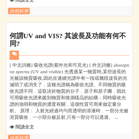
自然科學
何謂UV and VIS? 其波長及功能有何不
同?
[ 中文詞條] 吸收光譜(紫外光和可見光) [ 外文詞條] absorpti
on spectra (UV and visible) 光透過某一物質時,某些波長的
光被該物質吸收,因此在連續光譜中有一段或幾段波長的光
減弱了或消失了﹐這種光譜稱為吸收光譜。不同物質的吸
收光譜不同﹐這取決於物質的分子﹑原子和原子團﹐因此
可用吸收光譜來鑑別物質和推測樣品的結構﹔同時吸收光
譜的強弱和物質的濃度有關﹐這個性質可用來做定量分
析。 原理： 入射光經過均勻而透明的溶液時﹐一部分光被
溶質吸收﹐一小部分被反射,只有一部分可以透過。 ...
閱讀全文
自然科學