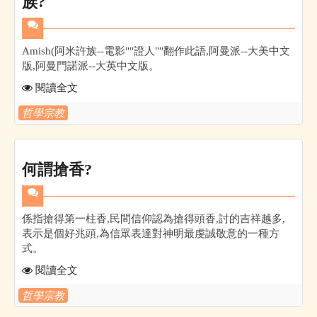
族?
Amish(阿米許族--電影""證人""翻作此語,阿曼派--大美中文
版,阿曼門諾派--大英中文版。
閱讀全文
哲學宗教
何謂搶香?
係指搶得第一柱香,民間信仰認為搶得頭香,討的吉祥越多,
表示是個好兆頭,為信眾表達對神明最虔誠敬意的一種方
式。
閱讀全文
哲學宗教