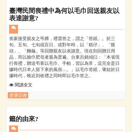
臺灣民間喪禮中為何以毛巾回送親友以
表達謝意?
喪家接受親友之弔膊，禮需答之，謂之「答紙」。於三
旬、五旬、七旬或百日、或對年時，以「糕仔」、「饅
頭」、「麵龜」等回贈親友以表謝意。現在則回贈日用
品，而以臉巾肥皂者最為普遍。台東呂銘傾曰：「本省現
行喪禮，贈送弔客以毛巾、手帕，習以為常，這完全是日
據時代日本人留下來的風俗…。」以毛巾答紙，肇始於日
據時代，晚近則收禮之同時即以毛巾答之。
閱讀全文
哲學宗教
籤的由來?