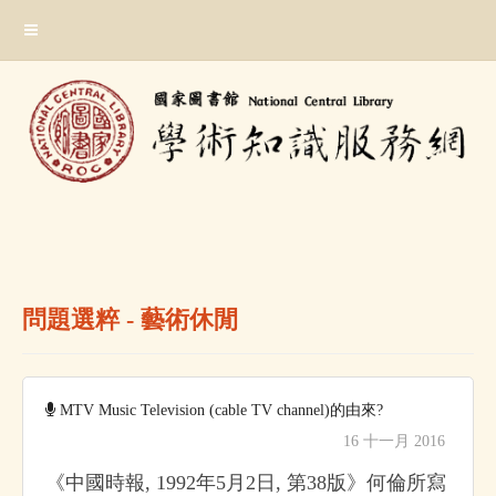
跳
:::
到
主
要
內
容
區
塊
:::
問題選粹 - 藝術休閒
MTV Music Television (cable TV channel)的由來?
16 十一月 2016
《中國時報, 1992年5月2日, 第38版》何倫所寫