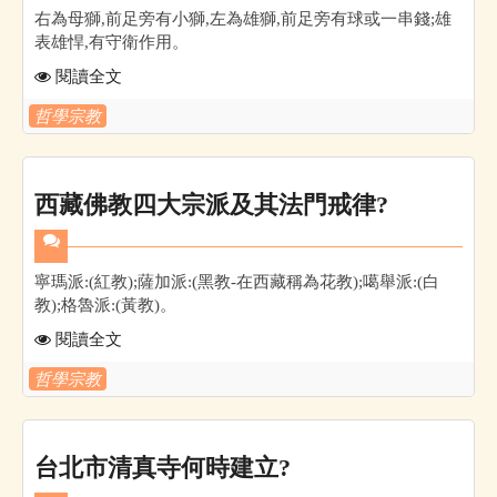
右為母獅,前足旁有小獅,左為雄獅,前足旁有球或一串錢;雄
表雄悍,有守衛作用。
閱讀全文
哲學宗教
西藏佛教四大宗派及其法門戒律?
寧瑪派:(紅教);薩加派:(黑教-在西藏稱為花教);噶舉派:(白
教);格魯派:(黃教)。
閱讀全文
哲學宗教
台北市清真寺何時建立?