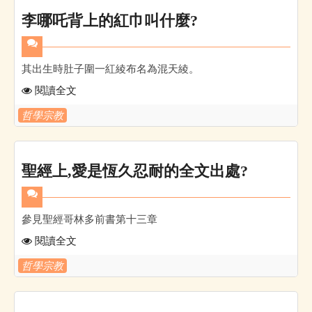
李哪吒背上的紅巾叫什麼?
其出生時肚子圍一紅綾布名為混天綾。
閱讀全文
哲學宗教
聖經上,愛是恆久忍耐的全文出處?
參見聖經哥林多前書第十三章
閱讀全文
哲學宗教