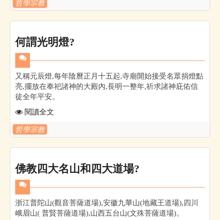
哲學宗教
何謂光明燈?
又稱元辰燈,每年陰曆正月十五起,寺廟開始接受名眾捐燈點
亮,擺放在奉祀諸神的大殿內,長明一整年,祈求諸神庇佑信
徒全年平安。
閱讀全文
哲學宗教
佛教四大名山和四大道場?
浙江普陀山(觀音菩薩道場),安徽九華山(地藏王道場),四川
峨眉山( 普賢菩薩道場),山西五台山(文殊菩薩道場)。