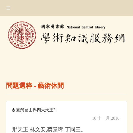
跳
:::
到
主
要
內
容
區
塊
:::
問題選粹 - 藝術休閒
臺灣登山界四大天王?
16 十一月 2016
邢天正,林文安,蔡景璋,丁同三。