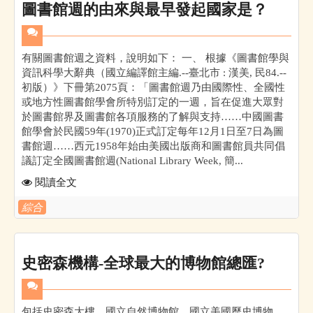
圖書館週的由來與最早發起國家是？
有關圖書館週之資料，說明如下： 一、 根據《圖書館學與
資訊科學大辭典（國立編譯館主編.--臺北市 : 漢美, 民84.--
初版）》下冊第2075頁：「圖書館週乃由國際性、全國性
或地方性圖書館學會所特別訂定的一週，旨在促進大眾對
於圖書館界及圖書館各項服務的了解與支持……中國圖書
館學會於民國59年(1970)正式訂定每年12月1日至7日為圖
書館週……西元1958年始由美國出版商和圖書館員共同倡
議訂定全國圖書館週(National Library Week, 簡...
閱讀全文
綜合
史密森機構-全球最大的博物館總匯?
包括史密森大樓、國立自然博物館、國立美國歷史博物