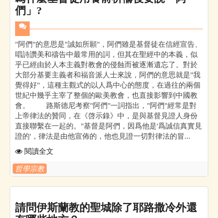
們」?
"阿們"的意思是"誠如所願"，阿們雖是基督徒在信經宣告、
唱詩讚美和禱告中最常用的詞，但其在聖經中的本義，似
乎已經由於人本主義對教會的侵蝕而被逐漸遺忘了。對於
大部分基要主義者和福音派人士來說，阿們的意思就是"我
覺得好"，這種主觀式的以人爲中心的態度，在過往的兩個
世紀中幾乎主宰了整個的歐美教會，也直接影響到中國教
會。 路斯德尼考察"阿們"一詞指出，"阿們"經常是對
上帝律法的贊同，在《啓示錄》中，是與基督見證人身份
直接聯繫在一起的。"基督是阿們，因爲他是'爲誠信真實見
證的'，律法是由他宣佈的，他也見證一切對律法的冒...
閱讀全文
哲學宗教
請問伊斯蘭教的聖城除了耶路撒冷外還