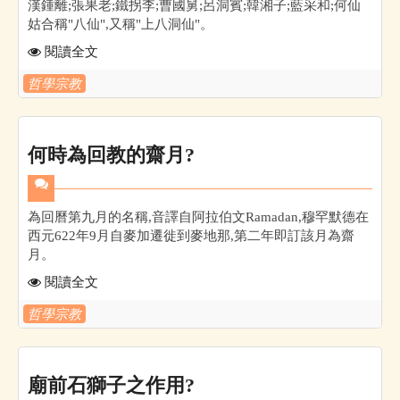
漢鍾離;張果老;鐵拐李;曹國舅;呂洞賓;韓湘子;藍采和;何仙
姑合稱"八仙",又稱"上八洞仙"。
閱讀全文
哲學宗教
何時為回教的齋月?
為回曆第九月的名稱,音譯自阿拉伯文Ramadan,穆罕默德在
西元622年9月自麥加遷徙到麥地那,第二年即訂該月為齋
月。
閱讀全文
哲學宗教
廟前石獅子之作用?