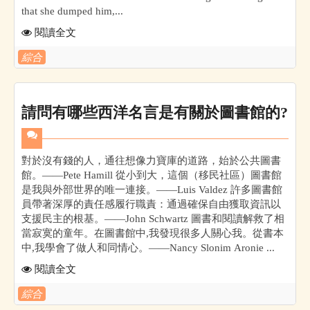
that she dumped him,...
閱讀全文
綜合
請問有哪些西洋名言是有關於圖書館的?
對於沒有錢的人，通往想像力寶庫的道路，始於公共圖書
館。——Pete Hamill 從小到大，這個（移民社區）圖書館
是我與外部世界的唯一連接。——Luis Valdez 許多圖書館
員帶著深厚的責任感履行職責：通過確保自由獲取資訊以
支援民主的根基。——John Schwartz 圖書和閱讀解救了相
當寂寞的童年。在圖書館中,我發現很多人關心我。從書本
中,我學會了做人和同情心。——Nancy Slonim Aronie ...
閱讀全文
綜合