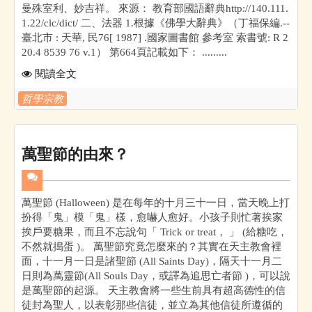
曼殊室利、妙吉祥。 來源： 教育部國語辭典http://140.111.
1.22/clc/dict/ 二、法器 1.根據《佛學大辭典》（丁福保編.--
臺北市 : 天華, 民76[ 1987] .國家圖書館 參考室 索書號: R 2
20.4 8539 76 v.1） 第664頁記載如下： .........
閱讀全文
哲學宗教
萬聖節的由來？
萬聖節 (Halloween) 是在每年的十月三十一日，當天晚上打
扮得「鬼」模「鬼」樣，愈嚇人愈好。小孩子則忙著挨家
挨戶要糖果，而且不忘說句「 Trick or treat， 」 (給糖吃，
不然就搗蛋 )。 萬聖節究竟怎麼來的？其實在天主教會裡
面，十一月一日是諸聖節 (All Saints Day)，隔天十一月二
日則為萬靈節(All Souls Day，或譯為追思亡者節 )，可以說
是萬聖節的起源。 天主教會將一些生前具有超高德性的信
徒封為聖人，以表彰那些信徒，並立為其他信徒所遵循的