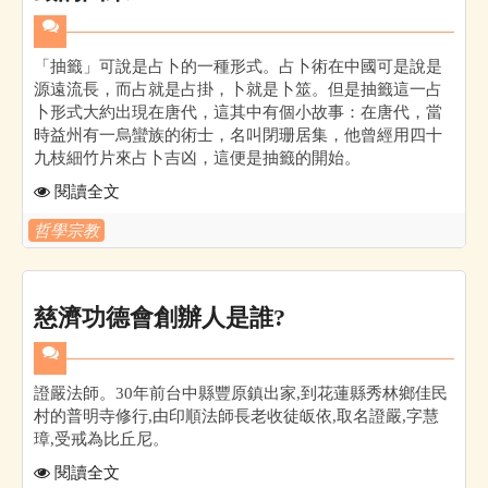
「抽籤」可說是占卜的一種形式。占卜術在中國可是說是
源遠流長，而占就是占掛，卜就是卜筮。但是抽籤這一占
卜形式大約出現在唐代，這其中有個小故事：在唐代，當
時益州有一烏蠻族的術士，名叫閉珊居集，他曾經用四十
九枝細竹片來占卜吉凶，這便是抽籤的開始。
閱讀全文
哲學宗教
慈濟功德會創辦人是誰?
證嚴法師。30年前台中縣豐原鎮出家,到花蓮縣秀林鄉佳民
村的普明寺修行,由印順法師長老收徒皈依,取名證嚴,字慧
璋,受戒為比丘尼。
閱讀全文