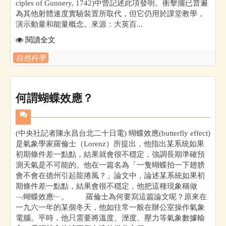
ciples of Gunnery, 1742)中曾記述此項發明。衝擊擺已普遍
為其他射體速度實驗裝置所取代，但它仍用於課堂教學，
演示動量和能量概念。來源：大英百...
閱讀全文
自然科學
何謂蝴蝶效應？
(中央社記者陳永昌台北二十日電) 蝴蝶效應(butterfly effect)
是氣象學家羅倫士（Lorenz）所提出，他指出某系統如果
初期條件差一點點，結果就會很不穩定，強調長期準確預
測天氣是不可能的。他在一篇名為「一隻蝴蝶拍一下翅膀
會不會在德州引起龍捲風？」論文中，論述某系統如果初
期條件差一點點，結果會很不穩定，他把這種現象稱做
﹁蝴蝶效應﹂。 羅倫士為何要寫這篇論文呢？原來在
一九六一年的某個冬天，他如往常一般在辦公室操作氣象
電腦。平時，他只需要將溫度、溼度、壓力等氣象數據輸