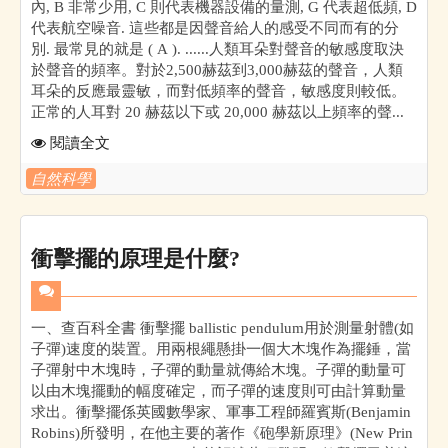
內, B 非常少用, C 則代表機器設備的量測, G 代表超低頻, D
代表航空噪音. 這些都是因聲音給人的感受不同而有的分
別. 最常見的就是 ( A ). ......人類耳朵對聲音的敏感度取決
於聲音的頻率。對於2,500赫茲到3,000赫茲的聲音，人類
耳朵的反應最靈敏，而對低頻率的聲音，敏感度則較低。
正常的人耳對 20 赫茲以下或 20,000 赫茲以上頻率的聲...
閱讀全文
自然科學
衝擊擺的原理是什麼?
一、查百科全書 衝擊擺 ballistic pendulum用於測量射體(如
子彈)速度的裝置。用兩根繩懸掛一個大木塊作為擺錘，當
子彈射中木塊時，子彈的動量就傳給木塊。子彈的動量可
以由木塊擺動的幅度確定，而子彈的速度則可由計算動量
求出。衝擊擺係英國數學家、軍事工程師羅賓斯(Benjamin
Robins)所發明，在他主要的著作《砲學新原理》(New Prin