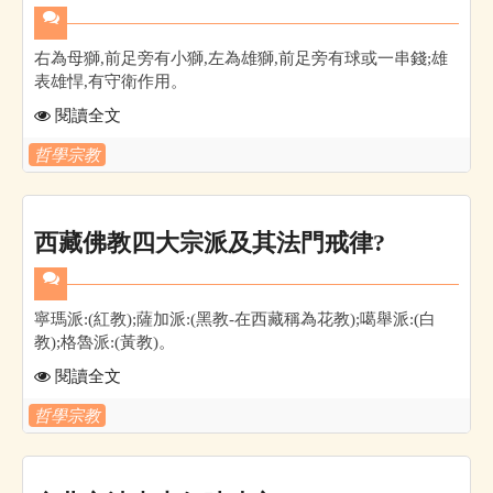
右為母獅,前足旁有小獅,左為雄獅,前足旁有球或一串錢;雄
表雄悍,有守衛作用。
閱讀全文
哲學宗教
西藏佛教四大宗派及其法門戒律?
寧瑪派:(紅教);薩加派:(黑教-在西藏稱為花教);噶舉派:(白
教);格魯派:(黃教)。
閱讀全文
哲學宗教