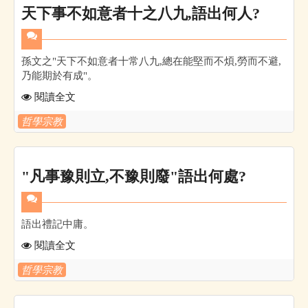
天下事不如意者十之八九,語出何人?
孫文之"天下不如意者十常八九,總在能堅而不煩,勞而不避,
乃能期於有成"。
閱讀全文
哲學宗教
"凡事豫則立,不豫則廢"語出何處?
語出禮記中庸。
閱讀全文
哲學宗教