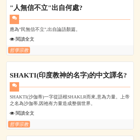
"人無信不立"出自何處?
應為"民無信不立",出自論語顏篇。
閱讀全文
哲學宗教
SHAKTI(印度教神的名字)的中文譯名?
SHAKTI(沙伽蒂)一字從語根SHAKLR而來,意為力量。上帝
之名為沙伽蒂,因祂有力量造成整個世界。
閱讀全文
哲學宗教