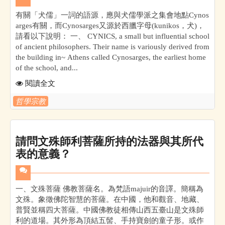
有關「犬儒」一詞的語源，應與犬儒學派之集會地點Cynos
arges有關，而Cynosarges又源於西臘字母(kunikos，犬)，
請看以下說明： 一、 CYNICS, a small but influential school
of ancient philosophers. Their name is variously derived from
the building in~ Athens called Cynosarges, the earliest home
of the school, and...
閱讀全文
哲學宗教
請問文殊師利菩薩所持的法器與其所代
表的意義？
一、文殊菩薩 佛教菩薩名。為梵語majuir的音譯。簡稱為
文殊。象徵佛陀智慧的菩薩。在中國，他和觀音、地藏、
普賢並稱四大菩薩。中國佛教徒相傳山西五臺山是文殊師
利的道場。其外形為頂結五髻、手持寶劍的童子形。或作