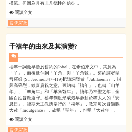
模範。但因為具有非凡德性的信徒...
閱讀全文
哲學宗教
千禧年的由來及其演變?
禧年一詞最早源於舊約的Jobel，在希伯來文中，其意為
「羊」，而後延伸到「羊角」與「羊角號」。舊約譯者聖
哲羅姆 (St. Jerome,347-419)把該詞譯做「Jubilaeum」，指
興高采烈，歡喜慶祝之意。舊約稱「禧年」，也稱「山羊
年」、「羊角年」和「羊角號年」。禧年乃神聖之年，全
國百姓皆應遵守。禧年制度形成最早源起於猶太人的「安
息日」。後期天主教所舉行的「禧年」，教宗每次皆頒賜
大赦「Indulgence」，故稱「聖年」，也稱「大赦年」。
閱讀全文
哲學宗教