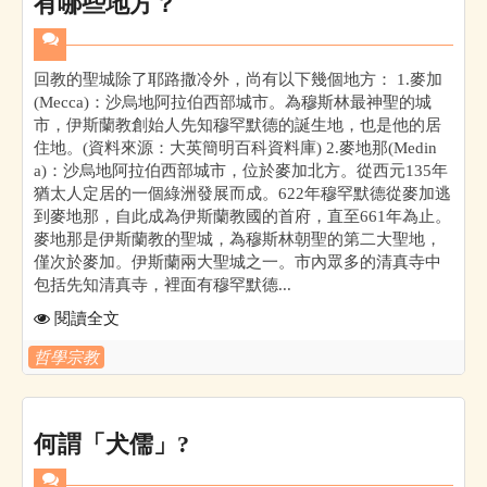
有哪些地方？
回教的聖城除了耶路撒冷外，尚有以下幾個地方： 1.麥加
(Mecca)：沙烏地阿拉伯西部城市。為穆斯林最神聖的城
市，伊斯蘭教創始人先知穆罕默德的誕生地，也是他的居
住地。(資料來源：大英簡明百科資料庫) 2.麥地那(Medin
a)：沙烏地阿拉伯西部城市，位於麥加北方。從西元135年
猶太人定居的一個綠洲發展而成。622年穆罕默德從麥加逃
到麥地那，自此成為伊斯蘭教國的首府，直至661年為止。
麥地那是伊斯蘭教的聖城，為穆斯林朝聖的第二大聖地，
僅次於麥加。伊斯蘭兩大聖城之一。市內眾多的清真寺中
包括先知清真寺，裡面有穆罕默德...
閱讀全文
哲學宗教
何謂「犬儒」?