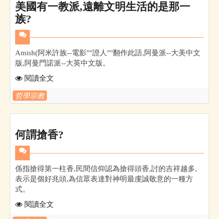
美國有一教派,遠離文明生活的是那一
族?
Amish(阿米許族--電影""證人""翻作此語,阿曼派--大美中文
版,阿曼門諾派--大英中文版。
閱讀全文
哲學宗教
何謂搶香?
係指搶得第一柱香,民間信仰認為搶得頭香,討的吉祥越多,
表示是個好兆頭,為信眾表達對神明最虔誠敬意的一種方
式。
閱讀全文