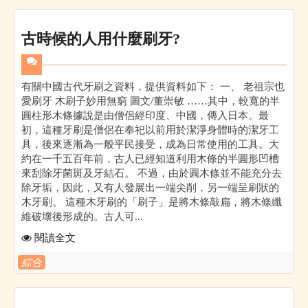
古時候的人用什麼刷牙?
有關中國古代牙刷之資料，提供資料如下： 一、 老祖宗也
愛刷牙 木刷子妙用無窮 圖文/董崇敏 ……其中，較寬的半
圓柱形木條據說是由僧侶經印度、中國，傳入日本。最
初，這種牙刷是僧侶在奉祀以前用於潔淨身體時的潔牙工
具，後來逐漸為一般平民接受，成為日常使用的工具。大
約在一千五百年前，古人已經知道利用木條的半圓形凹槽
來刮除牙菌斑及牙結石。 不過，由於圓木條並不能充分去
除牙垢，因此，又有人發展出一端尖削，另一端呈刷狀的
木牙刷。 這種木牙刷的「刷子」是將木條敲扁，將木條纖
維破壞後形成的。古人可...
閱讀全文
綜合