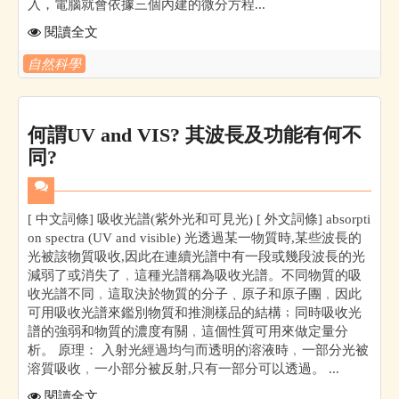
入，電腦就會依據三個內建的微分方程...
閱讀全文
自然科學
何謂UV and VIS? 其波長及功能有何不
同?
[ 中文詞條] 吸收光譜(紫外光和可見光) [ 外文詞條] absorpti
on spectra (UV and visible) 光透過某一物質時,某些波長的
光被該物質吸收,因此在連續光譜中有一段或幾段波長的光
減弱了或消失了﹐這種光譜稱為吸收光譜。不同物質的吸
收光譜不同﹐這取決於物質的分子﹑原子和原子團﹐因此
可用吸收光譜來鑑別物質和推測樣品的結構﹔同時吸收光
譜的強弱和物質的濃度有關﹐這個性質可用來做定量分
析。 原理： 入射光經過均勻而透明的溶液時﹐一部分光被
溶質吸收﹐一小部分被反射,只有一部分可以透過。 ...
閱讀全文