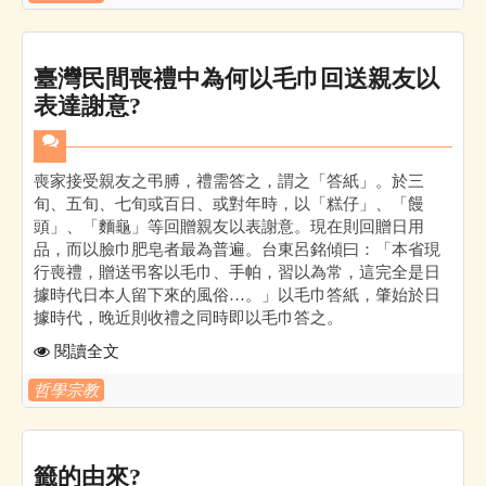
臺灣民間喪禮中為何以毛巾回送親友以
表達謝意?
喪家接受親友之弔膊，禮需答之，謂之「答紙」。於三
旬、五旬、七旬或百日、或對年時，以「糕仔」、「饅
頭」、「麵龜」等回贈親友以表謝意。現在則回贈日用
品，而以臉巾肥皂者最為普遍。台東呂銘傾曰：「本省現
行喪禮，贈送弔客以毛巾、手帕，習以為常，這完全是日
據時代日本人留下來的風俗…。」以毛巾答紙，肇始於日
據時代，晚近則收禮之同時即以毛巾答之。
閱讀全文
哲學宗教
籤的由來?