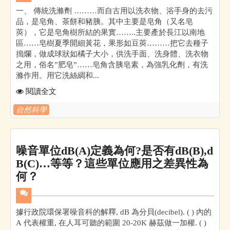
一、 傳統洗滌劑 ………而自古用以洗衣物、浴手身的去污
品，是皂角、茶餅和豬胰。其中主要是皂角（又名皂
莢），它是皂角樹所結的果實……..主要產於長江以南地
區……皂樹夏季開細黃花，果形如豆莢………把它去種子
搗爛，做成球狀如橘子大小，供洗手面、洗身體、洗衣物
之用，俗名”肥皂”……皂角含胰皂素，為強乳化劑，有洗
滌作用。用它洗絲綢和...
閱讀全文
自然科學
噪音單位dB(A)定義為何?是否有dB(B),d
B(C)…等等？這些單位應用之差異性為
何？
據行政院環保署噪音科的解釋, dB 為分貝(decibel). ( ) 內的
A 代表權重, 在人耳可聽的範圍 20-20K 赫茲做一加權. ( )