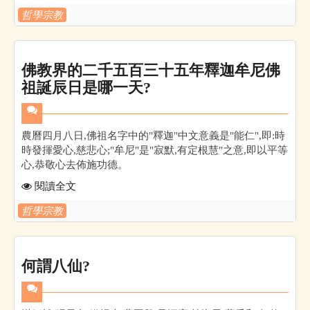
哲學宗教
佛教界的二千五百三十五年釋迦牟尼佛
祖誕辰日是哪一天?
農曆四月八日,佛祖名字中的"釋迦"中文意義是"能仁",即:時
時發揮愛心,慈悲心;"牟尼"是"寂默,有定根慧"之意,即以平等
心,恭敬心去佈施功德。
閱讀全文
哲學宗教
何謂八仙?