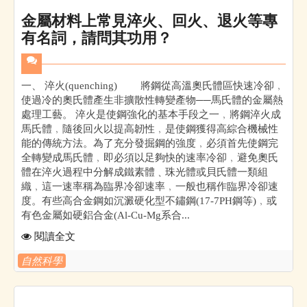
金屬材料上常見淬火、回火、退火等專
有名詞，請問其功用？
一、 淬火(quenching) 將鋼從高溫奧氏體區快速冷卻﹐
使過冷的奧氏體產生非擴散性轉變產物──馬氏體的金屬熱
處理工藝。 淬火是使鋼強化的基本手段之一﹐將鋼淬火成
馬氏體﹐隨後回火以提高韌性﹐是使鋼獲得高綜合機械性
能的傳統方法。為了充分發掘鋼的強度﹐必須首先使鋼完
全轉變成馬氏體﹐即必須以足夠快的速率冷卻﹐避免奧氏
體在淬火過程中分解成鐵素體﹑珠光體或貝氏體一類組
織﹐這一速率稱為臨界冷卻速率﹐一般也稱作臨界冷卻速
度。有些高合金鋼如沉澱硬化型不鏽鋼(17-7PH鋼等)﹐或
有色金屬如硬鋁合金(Al-Cu-Mg系合...
閱讀全文
自然科學