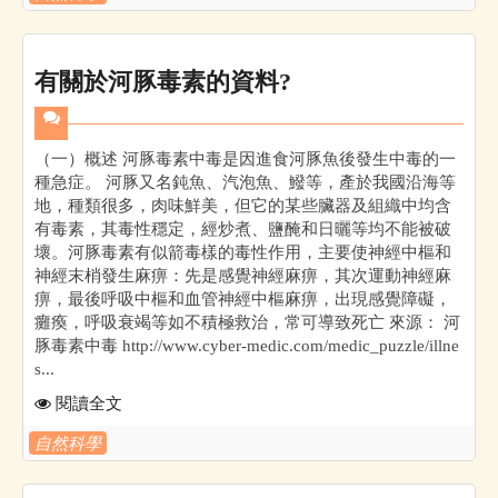
有關於河豚毒素的資料?
（一）概述 河豚毒素中毒是因進食河豚魚後發生中毒的一
種急症。 河豚又名鈍魚、汽泡魚、鱍等，產於我國沿海等
地，種類很多，肉味鮮美，但它的某些臟器及組織中均含
有毒素，其毒性穩定，經炒煮、鹽醃和日曬等均不能被破
壞。河豚毒素有似箭毒樣的毒性作用，主要使神經中樞和
神經末梢發生麻痹：先是感覺神經麻痹，其次運動神經麻
痹，最後呼吸中樞和血管神經中樞麻痹，出現感覺障礙，
癱瘓，呼吸衰竭等如不積極救治，常可導致死亡 來源： 河
豚毒素中毒 http://www.cyber-medic.com/medic_puzzle/illne
s...
閱讀全文
自然科學