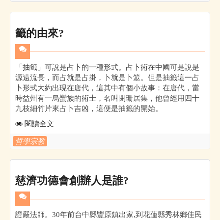
籤的由來?
「抽籤」可說是占卜的一種形式。占卜術在中國可是說是
源遠流長，而占就是占掛，卜就是卜筮。但是抽籤這一占
卜形式大約出現在唐代，這其中有個小故事：在唐代，當
時益州有一烏蠻族的術士，名叫閉珊居集，他曾經用四十
九枝細竹片來占卜吉凶，這便是抽籤的開始。
閱讀全文
哲學宗教
慈濟功德會創辦人是誰?
證嚴法師。30年前台中縣豐原鎮出家,到花蓮縣秀林鄉佳民