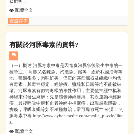
它們叫...
閱讀全文
自然科學
有關於河豚毒素的資料?
（一）概述 河豚毒素中毒是因進食河豚魚後發生中毒的一
種急症。 河豚又名鈍魚、汽泡魚、鱍等，產於我國沿海等
地，種類很多，肉味鮮美，但它的某些臟器及組織中均含
有毒素，其毒性穩定，經炒煮、鹽醃和日曬等均不能被破
壞。河豚毒素有似箭毒樣的毒性作用，主要使神經中樞和
神經末梢發生麻痹：先是感覺神經麻痹，其次運動神經麻
痹，最後呼吸中樞和血管神經中樞麻痹，出現感覺障礙，
癱瘓，呼吸衰竭等如不積極救治，常可導致死亡 來源： 河
豚毒素中毒 http://www.cyber-medic.com/medic_puzzle/illne
s...
閱讀全文