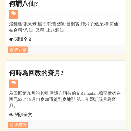
何謂八仙?
漢鍾離;張果老;鐵拐李;曹國舅;呂洞賓;韓湘子;藍采和;何仙
姑合稱"八仙",又稱"上八洞仙"。
閱讀全文
哲學宗教
何時為回教的齋月?
為回曆第九月的名稱,音譯自阿拉伯文Ramadan,穆罕默德在
西元622年9月自麥加遷徙到麥地那,第二年即訂該月為齋
月。
閱讀全文
哲學宗教