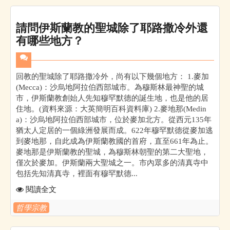
請問伊斯蘭教的聖城除了耶路撒冷外還
有哪些地方？
回教的聖城除了耶路撒冷外，尚有以下幾個地方： 1.麥加
(Mecca)：沙烏地阿拉伯西部城市。為穆斯林最神聖的城
市，伊斯蘭教創始人先知穆罕默德的誕生地，也是他的居
住地。(資料來源：大英簡明百科資料庫) 2.麥地那(Medin
a)：沙烏地阿拉伯西部城市，位於麥加北方。從西元135年
猶太人定居的一個綠洲發展而成。622年穆罕默德從麥加逃
到麥地那，自此成為伊斯蘭教國的首府，直至661年為止。
麥地那是伊斯蘭教的聖城，為穆斯林朝聖的第二大聖地，
僅次於麥加。伊斯蘭兩大聖城之一。市內眾多的清真寺中
包括先知清真寺，裡面有穆罕默德...
閱讀全文
哲學宗教