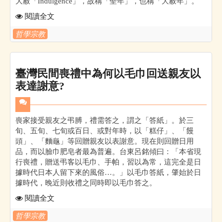
大赦「Indulgence」，故稱「聖年」，也稱「大赦年」。
閱讀全文
哲學宗教
臺灣民間喪禮中為何以毛巾回送親友以
表達謝意?
喪家接受親友之弔膊，禮需答之，謂之「答紙」。於三
旬、五旬、七旬或百日、或對年時，以「糕仔」、「饅
頭」、「麵龜」等回贈親友以表謝意。現在則回贈日用
品，而以臉巾肥皂者最為普遍。台東呂銘傾曰：「本省現
行喪禮，贈送弔客以毛巾、手帕，習以為常，這完全是日
據時代日本人留下來的風俗…。」以毛巾答紙，肇始於日
據時代，晚近則收禮之同時即以毛巾答之。
閱讀全文
哲學宗教