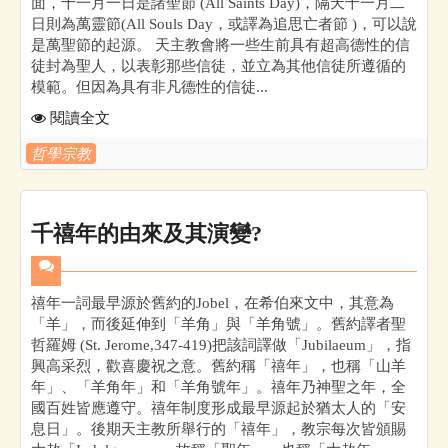
面，十一月一日是諸聖節 (All Saints Day)，隔天十一月二
日則為萬靈節(All Souls Day，或譯為追思亡者節 )，可以說
是萬聖節的起源。 天主教會將一些生前具有超高德性的信
徒封為聖人，以表彰那些信徒，並立為其他信徒所遵循的
模範。但因為具有非凡德性的信徒...
閱讀全文
哲學宗教
千禧年的由來及其演變?
禧年一詞最早源於舊約的Jobel，在希伯來文中，其意為
「羊」，而後延伸到「羊角」與「羊角號」。舊約譯者聖
哲羅姆 (St. Jerome,347-419)把該詞譯做「Jubilaeum」，指
興高采烈，歡喜慶祝之意。舊約稱「禧年」，也稱「山羊
年」、「羊角年」和「羊角號年」。禧年乃神聖之年，全
國百姓皆應遵守。禧年制度形成最早源起於猶太人的「安
息日」。後期天主教所舉行的「禧年」，教宗每次皆頒賜