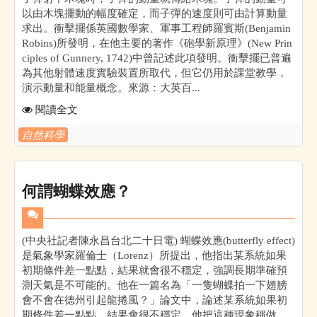
以由木塊擺動的幅度確定，而子彈的速度則可由計算動量
求出。衝擊擺係英國數學家、軍事工程師羅賓斯(Benjamin
Robins)所發明，在他主要的著作《砲學新原理》(New Prin
ciples of Gunnery, 1742)中曾記述此項發明。衝擊擺已普遍
為其他射體速度實驗裝置所取代，但它仍用於課堂教學，
演示動量和能量概念。來源：大英百...
閱讀全文
自然科學
何謂蝴蝶效應？
(中央社記者陳永昌台北二十日電) 蝴蝶效應(butterfly effect)
是氣象學家羅倫士（Lorenz）所提出，他指出某系統如果
初期條件差一點點，結果就會很不穩定，強調長期準確預
測天氣是不可能的。他在一篇名為「一隻蝴蝶拍一下翅膀
會不會在德州引起龍捲風？」論文中，論述某系統如果初
期條件差一點點，結果會很不穩定，他把這種現象稱做