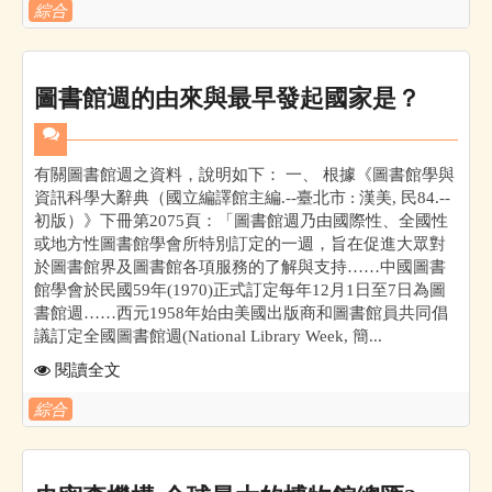
綜合
圖書館週的由來與最早發起國家是？
有關圖書館週之資料，說明如下： 一、 根據《圖書館學與
資訊科學大辭典（國立編譯館主編.--臺北市 : 漢美, 民84.--
初版）》下冊第2075頁：「圖書館週乃由國際性、全國性
或地方性圖書館學會所特別訂定的一週，旨在促進大眾對
於圖書館界及圖書館各項服務的了解與支持……中國圖書
館學會於民國59年(1970)正式訂定每年12月1日至7日為圖
書館週……西元1958年始由美國出版商和圖書館員共同倡
議訂定全國圖書館週(National Library Week, 簡...
閱讀全文
綜合