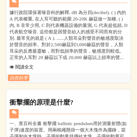
據行政院環保署噪音科的解釋, dB 為分貝(decibel). ( ) 內的
A 代表權重, 在人耳可聽的範圍 20-20K 赫茲做一加權. ( )
內, B 非常少用, C 則代表機器設備的量測, G 代表超低頻, D
代表航空噪音. 這些都是因聲音給人的感受不同而有的分
別. 最常見的就是 ( A ). ......人類耳朵對聲音的敏感度取決
於聲音的頻率。對於2,500赫茲到3,000赫茲的聲音，人類
耳朵的反應最靈敏，而對低頻率的聲音，敏感度則較低。
正常的人耳對 20 赫茲以下或 20,000 赫茲以上頻率的聲...
閱讀全文
自然科學
衝擊擺的原理是什麼?
一、查百科全書 衝擊擺 ballistic pendulum用於測量射體(如
子彈)速度的裝置。用兩根繩懸掛一個大木塊作為擺錘，當
子彈射中木塊時，子彈的動量就傳給木塊。子彈的動量可