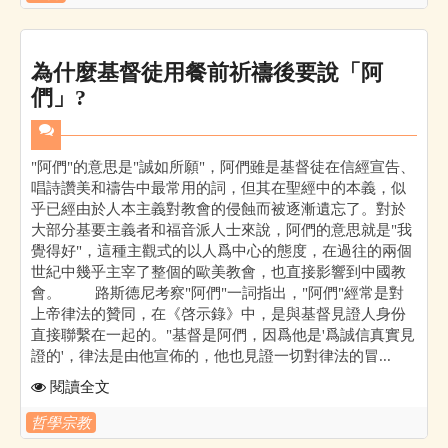
為什麼基督徒用餐前祈禱後要說「阿
們」?
"阿們"的意思是"誠如所願"，阿們雖是基督徒在信經宣告、
唱詩讚美和禱告中最常用的詞，但其在聖經中的本義，似
乎已經由於人本主義對教會的侵蝕而被逐漸遺忘了。對於
大部分基要主義者和福音派人士來說，阿們的意思就是"我
覺得好"，這種主觀式的以人爲中心的態度，在過往的兩個
世紀中幾乎主宰了整個的歐美教會，也直接影響到中國教
會。 路斯德尼考察"阿們"一詞指出，"阿們"經常是對
上帝律法的贊同，在《啓示錄》中，是與基督見證人身份
直接聯繫在一起的。"基督是阿們，因爲他是'爲誠信真實見
證的'，律法是由他宣佈的，他也見證一切對律法的冒...
閱讀全文
哲學宗教