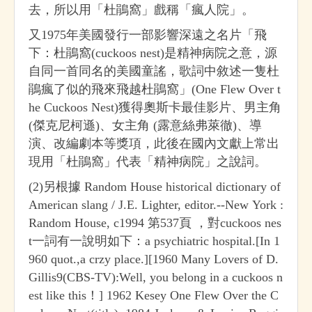
去，所以用「杜鵑窩」戲稱「瘋人院」。
又1975年美國發行一部影響深遠之名片「飛
下：杜鵑窩(cuckoos nest)是精神病院之意，源
自同一首同名的美國童謠，歌詞中敘述一隻杜
鵑瘋了似的飛來飛越杜鵑窩」(One Flew Over t
he Cuckoos Nest)獲得奧斯卡最佳影片、男主角
(傑克尼柯遜)、女主角 (露意絲弗萊徹)、導
演、改編劇本等獎項，此後在國內文獻上常出
現用「杜鵑窩」代表「精神病院」之說詞。
(2)另根據 Random House historical dictionary of
American slang / J.E. Lighter, editor.--New York :
Random House, c1994 第537頁 ，對cuckoos nes
t一詞有一說明如下：a psychiatric hospital.[In 1
960 quot.,a crzy place.][1960 Many Lovers of D.
Gillis9(CBS-TV):Well, you belong in a cuckoos n
est like this！] 1962 Kesey One Flew Over the C