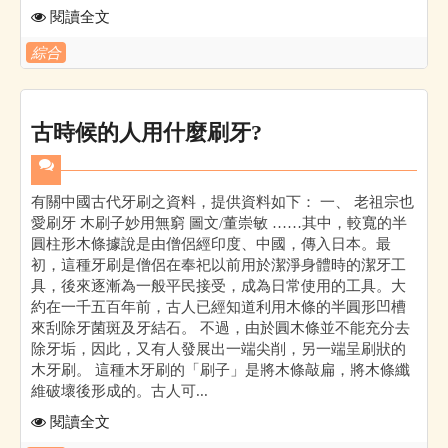
閱讀全文
綜合
古時候的人用什麼刷牙?
有關中國古代牙刷之資料，提供資料如下： 一、 老祖宗也
愛刷牙 木刷子妙用無窮 圖文/董崇敏 ……其中，較寬的半
圓柱形木條據說是由僧侶經印度、中國，傳入日本。最
初，這種牙刷是僧侶在奉祀以前用於潔淨身體時的潔牙工
具，後來逐漸為一般平民接受，成為日常使用的工具。大
約在一千五百年前，古人已經知道利用木條的半圓形凹槽
來刮除牙菌斑及牙結石。 不過，由於圓木條並不能充分去
除牙垢，因此，又有人發展出一端尖削，另一端呈刷狀的
木牙刷。 這種木牙刷的「刷子」是將木條敲扁，將木條纖
維破壞後形成的。古人可...
閱讀全文