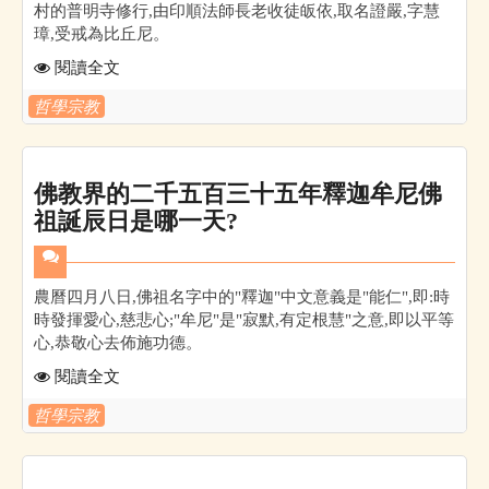
村的普明寺修行,由印順法師長老收徒皈依,取名證嚴,字慧
璋,受戒為比丘尼。
閱讀全文
哲學宗教
佛教界的二千五百三十五年釋迦牟尼佛
祖誕辰日是哪一天?
農曆四月八日,佛祖名字中的"釋迦"中文意義是"能仁",即:時
時發揮愛心,慈悲心;"牟尼"是"寂默,有定根慧"之意,即以平等
心,恭敬心去佈施功德。
閱讀全文
哲學宗教