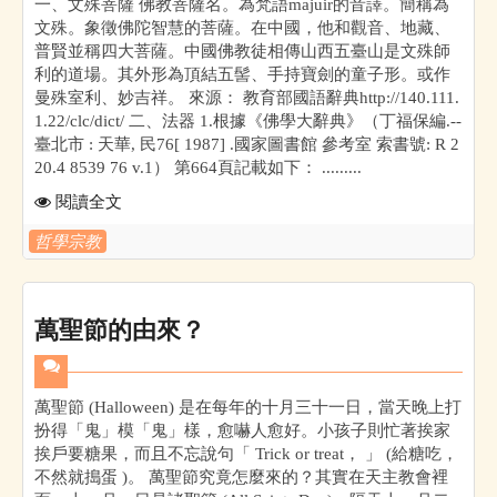
一、文殊菩薩 佛教菩薩名。為梵語majuir的音譯。簡稱為
文殊。象徵佛陀智慧的菩薩。在中國，他和觀音、地藏、
普賢並稱四大菩薩。中國佛教徒相傳山西五臺山是文殊師
利的道場。其外形為頂結五髻、手持寶劍的童子形。或作
曼殊室利、妙吉祥。 來源： 教育部國語辭典http://140.111.
1.22/clc/dict/ 二、法器 1.根據《佛學大辭典》（丁福保編.--
臺北市 : 天華, 民76[ 1987] .國家圖書館 參考室 索書號: R 2
20.4 8539 76 v.1） 第664頁記載如下： .........
閱讀全文
哲學宗教
萬聖節的由來？
萬聖節 (Halloween) 是在每年的十月三十一日，當天晚上打
扮得「鬼」模「鬼」樣，愈嚇人愈好。小孩子則忙著挨家
挨戶要糖果，而且不忘說句「 Trick or treat， 」 (給糖吃，
不然就搗蛋 )。 萬聖節究竟怎麼來的？其實在天主教會裡