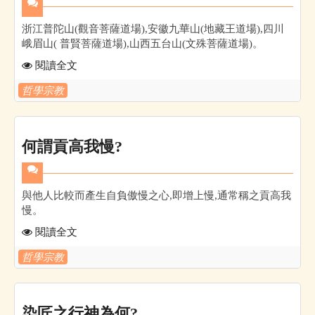
浙江普陀山(觀音菩薩道場),安徽九華山(地藏王道場),四川
峨眉山( 普賢菩薩道場),山西五台山(文殊菩薩道場)。
閱讀全文
哲學宗教
何謂貢高我慢?
與他人比較而產生自負傲慢之心,即增上慢,通常稱之貢高我
慢。
閱讀全文
哲學宗教
染匠之行神為何?