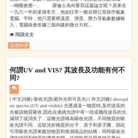
﹁蝴蝶效應﹂。 羅倫士為何要寫這篇論文呢？原來在
一九六一年的某個冬天，他如往常一般在辦公室操作氣象
電腦。平時，他只需要將溫度、溼度、壓力等氣象數據輸
入，電腦就會依據三個內建的微分方程...
閱讀全文
自然科學
何謂UV and VIS? 其波長及功能有何不
同?
[ 中文詞條] 吸收光譜(紫外光和可見光) [ 外文詞條] absorpti
on spectra (UV and visible) 光透過某一物質時,某些波長的
光被該物質吸收,因此在連續光譜中有一段或幾段波長的光
減弱了或消失了﹐這種光譜稱為吸收光譜。不同物質的吸
收光譜不同﹐這取決於物質的分子﹑原子和原子團﹐因此
可用吸收光譜來鑑別物質和推測樣品的結構﹔同時吸收光
譜的強弱和物質的濃度有關﹐這個性質可用來做定量分