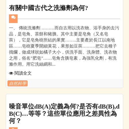
有關中國古代之洗滌劑為何?
一、 傳統洗滌劑 ………而自古用以洗衣物、浴手身的去污
品，是皂角、茶餅和豬胰。其中主要是皂角（又名皂
莢），它是皂角樹所結的果實……..主要產於長江以南地
區……皂樹夏季開細黃花，果形如豆莢………把它去種子
搗爛，做成球狀如橘子大小，供洗手面、洗身體、洗衣物
之用，俗名”肥皂”……皂角含胰皂素，為強乳化劑，有洗
滌作用。用它洗絲綢和...
閱讀全文
自然科學
噪音單位dB(A)定義為何?是否有dB(B),d
B(C)…等等？這些單位應用之差異性為
何？