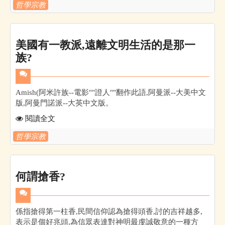
哲學宗教
美國有一教派,遠離文明生活的是那一
族?
Amish(阿米許族--電影""證人""翻作此語,阿曼派--大美中文
版,阿曼門諾派--大英中文版。
閱讀全文
哲學宗教
何謂搶香?
係指搶得第一柱香,民間信仰認為搶得頭香,討的吉祥越多,
表示是個好兆頭,為信眾表達對神明最虔誠敬意的一種方