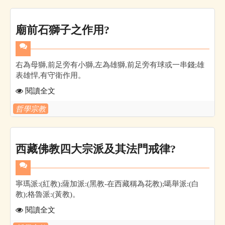
廟前石獅子之作用?
右為母獅,前足旁有小獅,左為雄獅,前足旁有球或一串錢;雄
表雄悍,有守衛作用。
閱讀全文
哲學宗教
西藏佛教四大宗派及其法門戒律?
寧瑪派:(紅教);薩加派:(黑教-在西藏稱為花教);噶舉派:(白
教);格魯派:(黃教)。
閱讀全文