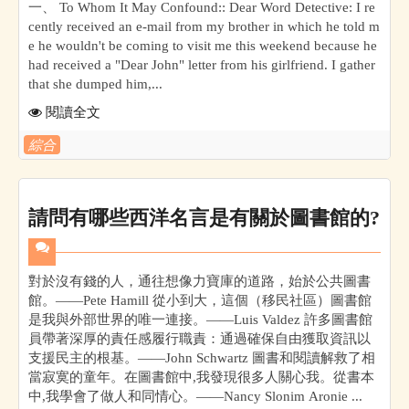
一、 To Whom It May Confound:: Dear Word Detective: I re
cently received an e-mail from my brother in which he told m
e he wouldn't be coming to visit me this weekend because he
had received a "Dear John" letter from his girlfriend. I gather
that she dumped him,...
閱讀全文
綜合
請問有哪些西洋名言是有關於圖書館的?
對於沒有錢的人，通往想像力寶庫的道路，始於公共圖書
館。——Pete Hamill 從小到大，這個（移民社區）圖書館
是我與外部世界的唯一連接。——Luis Valdez 許多圖書館
員帶著深厚的責任感履行職責：通過確保自由獲取資訊以
支援民主的根基。——John Schwartz 圖書和閱讀解救了相
當寂寞的童年。在圖書館中,我發現很多人關心我。從書本
中,我學會了做人和同情心。——Nancy Slonim Aronie ...