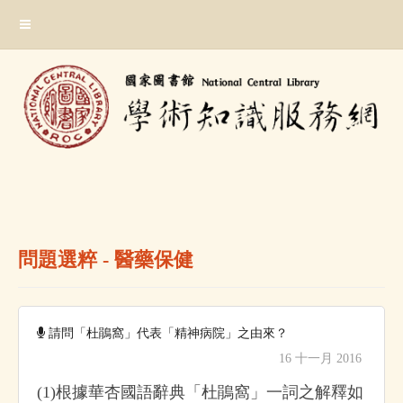
跳
:::
到
主
要
內
容
區
塊
:::
問題選粹 - 醫藥保健
請問「杜鵑窩」代表「精神病院」之由來？
16 十一月 2016
(1)根據華杏國語辭典「杜鵑窩」一詞之解釋如