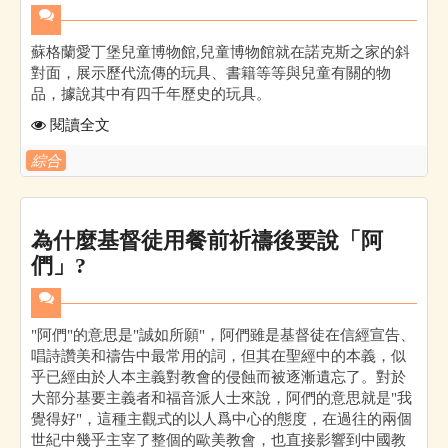
蘇格蘭愛丁堡兒童博物館,兒童博物館就在諾克斯之家的斜
對面，展示歷代流傳的玩具、書籍等等與兒童有關的物
品，據說其中有四千年歷史的玩具。
閱讀全文
綜合
為什麼基督徒用餐前祈禱後要說「阿
們」?
"阿們"的意思是"誠如所願"，阿們雖是基督徒在信經宣告、
唱詩讚美和禱告中最常用的詞，但其在聖經中的本義，似
乎已經由於人本主義對教會的侵蝕而被逐漸遺忘了。對於
大部分基要主義者和福音派人士來說，阿們的意思就是"我
覺得好"，這種主觀式的以人爲中心的態度，在過往的兩個
世紀中幾乎主宰了整個的歐美教會，也直接影響到中國教