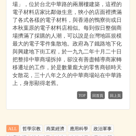
場」，位於台北中華路的兩層樓建築，這裡的
電子材料店家比鄰做生意，狹小的店面裡擠滿
了各式各樣的電子材料，與香港的鴨寮街或日
本秋葉原的電子材料店相似。每到假日整個商
場擠滿了採購的人潮，可以說是台灣地區規模
最大的電子零件集散地。政府為了鐵路地下化
與興建地下街工程，於一九九二年十月二十日
把整排中華商場拆掉，卻沒有善盡輔導商家轉
移遷址的工作，於是數量龐大的零售商頓時天
女散花，三十八年之久的中華商場站在中華路
上，身形顯得老舊。
TOP
回首頁
回上頁
ALL
哲學宗教
商業經濟
應用科學
政治軍事