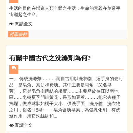
生活的目的在增進人類全體之生活，生命的意義在創造宇
宙繼起之生命。
閱讀全文
哲學宗教
有關中國古代之洗滌劑為何?
一、 傳統洗滌劑 ………而自古用以洗衣物、浴手身的去污
品，是皂角、茶餅和豬胰。其中主要是皂角（又名皂
莢），它是皂角樹所結的果實……..主要產於長江以南地
區……皂樹夏季開細黃花，果形如豆莢………把它去種子
搗爛，做成球狀如橘子大小，供洗手面、洗身體、洗衣物
之用，俗名”肥皂”……皂角含胰皂素，為強乳化劑，有洗
滌作用。用它洗絲綢和...
閱讀全文