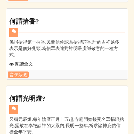
何謂搶香?
係指搶得第一柱香,民間信仰認為搶得頭香,討的吉祥越多,
表示是個好兆頭,為信眾表達對神明最虔誠敬意的一種方
式。
閱讀全文
哲學宗教
何謂光明燈?
又稱元辰燈,每年陰曆正月十五起,寺廟開始接受名眾捐燈點
亮,擺放在奉祀諸神的大殿內,長明一整年,祈求諸神庇佑信
徒全年平安。