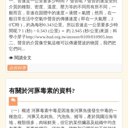
一、音速走一公里要多少時間？ 聲音呢？聲音的速度受到
介質的種類、密度、溫度、壓力等的不同而有所不同，一
般而言，音速在固體中的速度＞液體＞氣體；然而，在一
般日常生活中空氣中聲音的傳播速度 ( 即在一大氣壓，2
0℃時 )，約為每秒0.343公里。所以音速走一公里要多少時
間呢？1 (秒) ÷ 0.343 (公里) ＝ 約 2.945 (秒/公里)來源：科
學小芽子http://www.bud.org.tw/answer/0109/010905.htm
二、聲音的介質像空氣這種可以傳遞聲波的物質，我們把
它們叫...
閱讀全文
自然科學
有關於河豚毒素的資料?
（一）概述 河豚毒素中毒是因進食河豚魚後發生中毒的一
種急症。 河豚又名鈍魚、汽泡魚、鱍等，產於我國沿海等
地，種類很多，肉味鮮美，但它的某些臟器及組織中均含