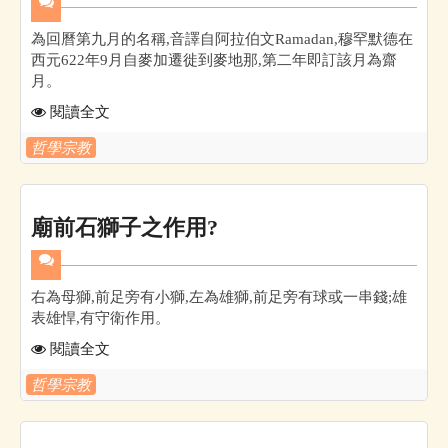
為回曆第九月的名稱,音譯自阿拉伯文Ramadan,穆罕默德在
西元622年9月自麥加遷徙到麥地那,第二年即訂該月為齋
月。
閱讀全文
哲學宗教
廟前石獅子之作用?
右為母獅,前足旁有小獅,左為雄獅,前足旁有球或一串錢;雄
表雄悍,有守衛作用。
閱讀全文
哲學宗教