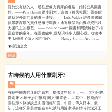
對於沒有錢的人，通往想像力寶庫的道路，始於公共圖書
館。——Pete Hamill 從小到大，這個（移民社區）圖書館
是我與外部世界的唯一連接。——Luis Valdez 許多圖書館
員帶著深厚的責任感履行職責：通過確保自由獲取資訊以
支援民主的根基。——John Schwartz 圖書和閱讀解救了相
當寂寞的童年。在圖書館中,我發現很多人關心我。從書本
中,我學會了做人和同情心。——Nancy Slonim Aronie ...
閱讀全文
綜合
古時候的人用什麼刷牙?
有關中國古代牙刷之資料，提供資料如下： 一、 老祖宗也
愛刷牙 木刷子妙用無窮 圖文/董崇敏 ……其中，較寬的半
圓柱形木條據說是由僧侶經印度、中國，傳入日本。最
初，這種牙刷是僧侶在奉祀以前用於潔淨身體時的潔牙工