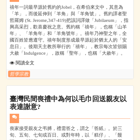
禧年一詞最早源於舊約的Jobel，在希伯來文中，其意為
「羊」，而後延伸到「羊角」與「羊角號」。舊約譯者聖
哲羅姆 (St. Jerome,347-419)把該詞譯做「Jubilaeum」，指
興高采烈，歡喜慶祝之意。舊約稱「禧年」，也稱「山羊
年」、「羊角年」和「羊角號年」。禧年乃神聖之年，全
國百姓皆應遵守。禧年制度形成最早源起於猶太人的「安
息日」。後期天主教所舉行的「禧年」，教宗每次皆頒賜
大赦「Indulgence」，故稱「聖年」，也稱「大赦年」。
閱讀全文
哲學宗教
臺灣民間喪禮中為何以毛巾回送親友以
表達謝意?
喪家接受親友之弔膊，禮需答之，謂之「答紙」。於三
旬、五旬、七旬或百日、或對年時，以「糕仔」、「饅