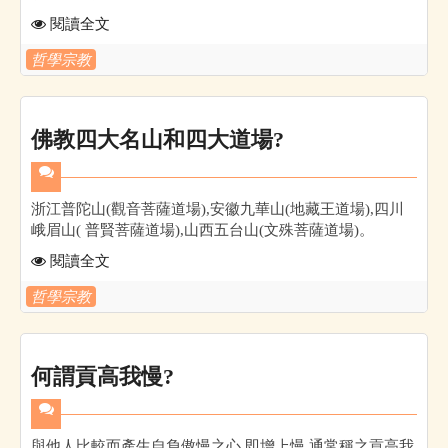
閱讀全文
哲學宗教
佛教四大名山和四大道場?
浙江普陀山(觀音菩薩道場),安徽九華山(地藏王道場),四川
峨眉山( 普賢菩薩道場),山西五台山(文殊菩薩道場)。
閱讀全文
哲學宗教
何謂貢高我慢?
與他人比較而產生自負傲慢之心,即增上慢,通常稱之貢高我