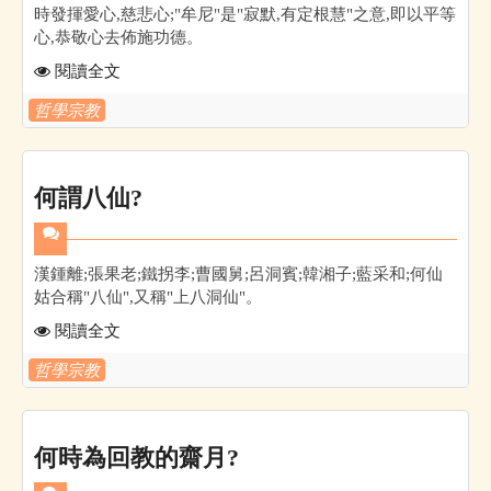
時發揮愛心,慈悲心;"牟尼"是"寂默,有定根慧"之意,即以平等
心,恭敬心去佈施功德。
閱讀全文
哲學宗教
何謂八仙?
漢鍾離;張果老;鐵拐李;曹國舅;呂洞賓;韓湘子;藍采和;何仙
姑合稱"八仙",又稱"上八洞仙"。
閱讀全文
哲學宗教
何時為回教的齋月?