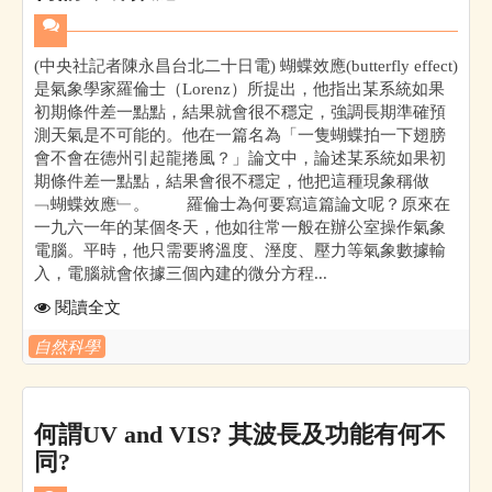
(中央社記者陳永昌台北二十日電) 蝴蝶效應(butterfly effect)
是氣象學家羅倫士（Lorenz）所提出，他指出某系統如果
初期條件差一點點，結果就會很不穩定，強調長期準確預
測天氣是不可能的。他在一篇名為「一隻蝴蝶拍一下翅膀
會不會在德州引起龍捲風？」論文中，論述某系統如果初
期條件差一點點，結果會很不穩定，他把這種現象稱做
﹁蝴蝶效應﹂。 羅倫士為何要寫這篇論文呢？原來在
一九六一年的某個冬天，他如往常一般在辦公室操作氣象
電腦。平時，他只需要將溫度、溼度、壓力等氣象數據輸
入，電腦就會依據三個內建的微分方程...
閱讀全文
自然科學
何謂UV and VIS? 其波長及功能有何不
同?