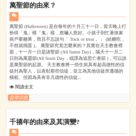
萬聖節的由來？
萬聖節 (Halloween) 是在每年的十月三十一日，當天晚上打
扮得「鬼」模「鬼」樣，愈嚇人愈好。小孩子則忙著挨家
挨戶要糖果，而且不忘說句「 Trick or treat， 」 (給糖吃，
不然就搗蛋 )。 萬聖節究竟怎麼來的？其實在天主教會裡
面，十一月一日是諸聖節 (All Saints Day)，隔天十一月二
日則為萬靈節(All Souls Day，或譯為追思亡者節 )，可以說
是萬聖節的起源。 天主教會將一些生前具有超高德性的信
徒封為聖人，以表彰那些信徒，並立為其他信徒所遵循的
模範。但因為具有非凡德性的信徒...
閱讀全文
哲學宗教
千禧年的由來及其演變?