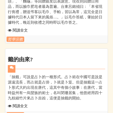
頭」、「麵龜」等回贈親友以表謝意。現在則回贈日用
品，而以臉巾肥皂者最為普遍。台東呂銘傾曰：「本省現
行喪禮，贈送弔客以毛巾、手帕，習以為常，這完全是日
據時代日本人留下來的風俗…。」以毛巾答紙，肇始於日
據時代，晚近則收禮之同時即以毛巾答之。
閱讀全文
哲學宗教
籤的由來?
「抽籤」可說是占卜的一種形式。占卜術在中國可是說是
源遠流長，而占就是占掛，卜就是卜筮。但是抽籤這一占
卜形式大約出現在唐代，這其中有個小故事：在唐代，當
時益州有一烏蠻族的術士，名叫閉珊居集，他曾經用四十
九枝細竹片來占卜吉凶，這便是抽籤的開始。
閱讀全文