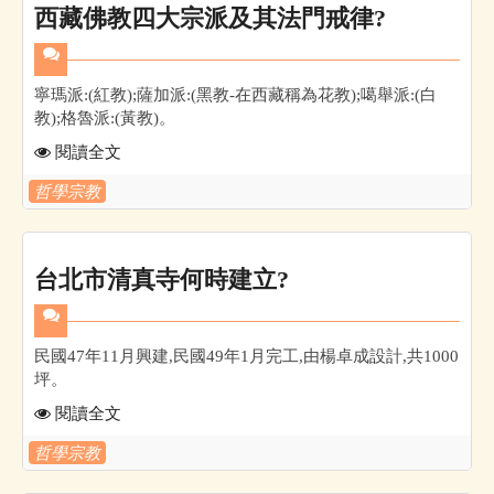
西藏佛教四大宗派及其法門戒律?
寧瑪派:(紅教);薩加派:(黑教-在西藏稱為花教);噶舉派:(白
教);格魯派:(黃教)。
閱讀全文
哲學宗教
台北市清真寺何時建立?
民國47年11月興建,民國49年1月完工,由楊卓成設計,共1000
坪。
閱讀全文
哲學宗教