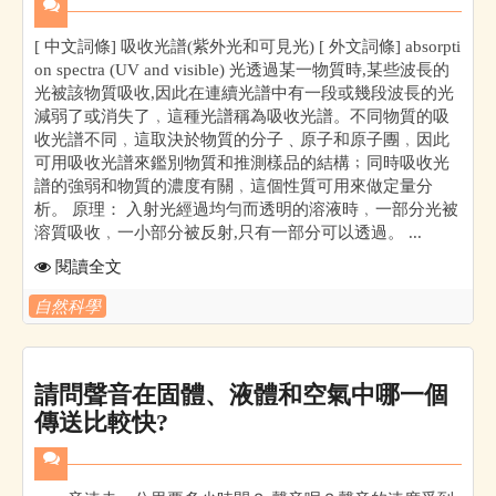
[ 中文詞條] 吸收光譜(紫外光和可見光) [ 外文詞條] absorpti
on spectra (UV and visible) 光透過某一物質時,某些波長的
光被該物質吸收,因此在連續光譜中有一段或幾段波長的光
減弱了或消失了﹐這種光譜稱為吸收光譜。不同物質的吸
收光譜不同﹐這取決於物質的分子﹑原子和原子團﹐因此
可用吸收光譜來鑑別物質和推測樣品的結構﹔同時吸收光
譜的強弱和物質的濃度有關﹐這個性質可用來做定量分
析。 原理： 入射光經過均勻而透明的溶液時﹐一部分光被
溶質吸收﹐一小部分被反射,只有一部分可以透過。 ...
閱讀全文
自然科學
請問聲音在固體、液體和空氣中哪一個
傳送比較快?