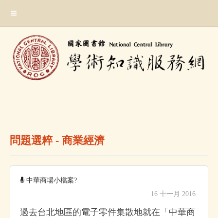
跳
:::
到
主
要
內
容
區
塊
:::
問題選粹 - 商業經濟
中華商場小檔案?
16 十一月 2016
過去台北地區的電子零件集散地就在「中華商