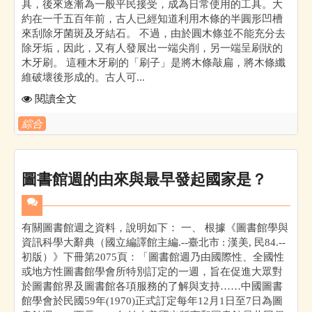
具，後來逐漸為一般平民接受，成為日常使用的工具。大
約在一千五百年前，古人已經知道利用木條的半圓形凹槽
來刮除牙菌斑及牙結石。 不過，由於圓木條並不能充分去
除牙垢，因此，又有人發展出一端尖削，另一端呈刷狀的
木牙刷。 這種木牙刷的「刷子」是將木條敲扁，將木條纖
維破壞後形成的。古人可...
閱讀全文
綜合
圖書館週的由來與最早發起國家是？
有關圖書館週之資料，說明如下： 一、 根據《圖書館學與
資訊科學大辭典（國立編譯館主編.--臺北市 : 漢美, 民84.--
初版）》下冊第2075頁：「圖書館週乃由國際性、全國性
或地方性圖書館學會所特別訂定的一週，旨在促進大眾對
於圖書館界及圖書館各項服務的了解與支持……中國圖書
館學會於民國59年(1970)正式訂定每年12月1日至7日為圖