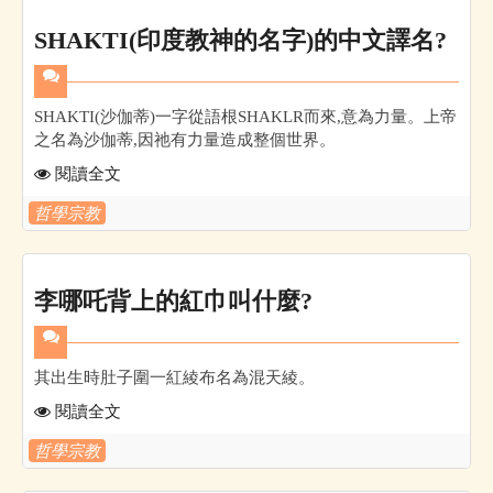
SHAKTI(印度教神的名字)的中文譯名?
SHAKTI(沙伽蒂)一字從語根SHAKLR而來,意為力量。上帝
之名為沙伽蒂,因祂有力量造成整個世界。
閱讀全文
哲學宗教
李哪吒背上的紅巾叫什麼?
其出生時肚子圍一紅綾布名為混天綾。
閱讀全文
哲學宗教