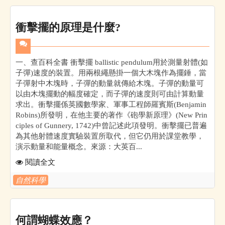
衝擊擺的原理是什麼?
一、查百科全書 衝擊擺 ballistic pendulum用於測量射體(如
子彈)速度的裝置。用兩根繩懸掛一個大木塊作為擺錘，當
子彈射中木塊時，子彈的動量就傳給木塊。子彈的動量可
以由木塊擺動的幅度確定，而子彈的速度則可由計算動量
求出。衝擊擺係英國數學家、軍事工程師羅賓斯(Benjamin
Robins)所發明，在他主要的著作《砲學新原理》(New Prin
ciples of Gunnery, 1742)中曾記述此項發明。衝擊擺已普遍
為其他射體速度實驗裝置所取代，但它仍用於課堂教學，
演示動量和能量概念。來源：大英百...
閱讀全文
自然科學
何謂蝴蝶效應？