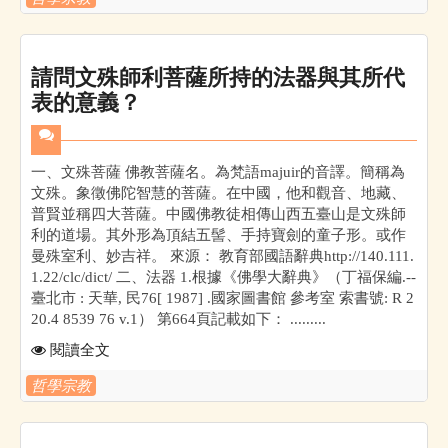
請問文殊師利菩薩所持的法器與其所代
表的意義？
一、文殊菩薩 佛教菩薩名。為梵語majuir的音譯。簡稱為
文殊。象徵佛陀智慧的菩薩。在中國，他和觀音、地藏、
普賢並稱四大菩薩。中國佛教徒相傳山西五臺山是文殊師
利的道場。其外形為頂結五髻、手持寶劍的童子形。或作
曼殊室利、妙吉祥。 來源： 教育部國語辭典http://140.111.
1.22/clc/dict/ 二、法器 1.根據《佛學大辭典》（丁福保編.--
臺北市 : 天華, 民76[ 1987] .國家圖書館 參考室 索書號: R 2
20.4 8539 76 v.1） 第664頁記載如下： .........
閱讀全文
哲學宗教