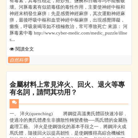
有毒素，其毒性穩定，經炒煮、鹽醃和日曬等均不能被破
壞。河豚毒素有似箭毒樣的毒性作用，主要使神經中樞和
神經末梢發生麻痹：先是感覺神經麻痹，其次運動神經麻
痹，最後呼吸中樞和血管神經中樞麻痹，出現感覺障礙，
癱瘓，呼吸衰竭等如不積極救治，常可導致死亡 來源： 河
豚毒素中毒 http://www.cyber-medic.com/medic_puzzle/illne
s...
閱讀全文
自然科學
金屬材料上常見淬火、回火、退火等專
有名詞，請問其功用？
一、 淬火(quenching) 將鋼從高溫奧氏體區快速冷卻﹐
使過冷的奧氏體產生非擴散性轉變產物──馬氏體的金屬熱
處理工藝。 淬火是使鋼強化的基本手段之一﹐將鋼淬火成
馬氏體﹐隨後回火以提高韌性﹐是使鋼獲得高綜合機械性