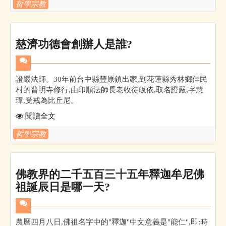
哲學宗教
慈濟功德會創辦人是誰?
證嚴法師。30年前台中縣豐原鎮出家,到花蓮縣秀林鄉佳民
村的普明寺修行,由印順法師長老收徒皈依,取名證嚴,字慧
璋,受戒為比丘尼。
閱讀全文
哲學宗教
佛教界的二千五百三十五年釋迦牟尼佛
祖誕辰日是哪一天?
農曆四月八日,佛祖名字中的"釋迦"中文意義是"能仁",即:時