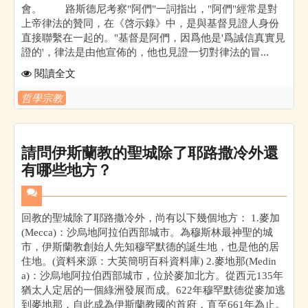
會。 路斯德尼考察"阿們"一詞指出，"阿們"經常是對
上帝律法的贊同，在《啓示錄》中，是與基督見證人身份
直接聯繫在一起的。"基督是阿們，因爲他是'爲誠信真實見
證的'，律法是由他宣佈的，他也見證一切對律法的冒...
閱讀全文
哲學宗教
請問伊斯蘭教的聖城除了耶路撒冷外還
有哪些地方？
回教的聖城除了耶路撒冷外，尚有以下幾個地方： 1.麥加
(Mecca)：沙烏地阿拉伯西部城市。為穆斯林最神聖的城
市，伊斯蘭教創始人先知穆罕默德的誕生地，也是他的居
住地。(資料來源：大英簡明百科資料庫) 2.麥地那(Medin
a)：沙烏地阿拉伯西部城市，位於麥加北方。從西元135年
猶太人定居的一個綠洲發展而成。622年穆罕默德從麥加逃
到麥地那，自此成為伊斯蘭教國的首府，直至661年為止。