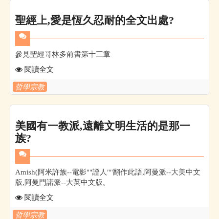
聖經上,愛是恆久忍耐的全文出處?
參見聖經哥林多前書第十三章
閱讀全文
哲學宗教
美國有一教派,遠離文明生活的是那一
族?
Amish(阿米許族--電影""證人""翻作此語,阿曼派--大美中文
版,阿曼門諾派--大英中文版。
閱讀全文
哲學宗教