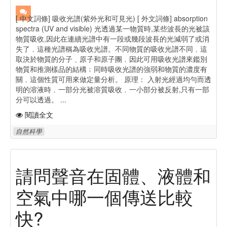
[ 中文詞條] 吸收光譜(紫外光和可見光) [ 外文詞條] absorption
spectra (UV and visible) 光透過某一物質時,某些波長的光被該
物質吸收,因此在連續光譜中有一段或幾段波長的光減弱了或消
失了﹐這種光譜稱為吸收光譜。不同物質的吸收光譜不同﹐這
取決於物質的分子﹑原子和原子團﹐因此可用吸收光譜來鑑別
物質和推測樣品的結構﹔同時吸收光譜的強弱和物質的濃度有
關﹐這個性質可用來做定量分析。 原理： 入射光經過均勻而透
明的溶液時﹐一部分光被溶質吸收﹐一小部分被反射,只有一部
分可以透過。 ...
閱讀全文
自然科學
請問聲音在固體、液體和
空氣中哪一個傳送比較
快?