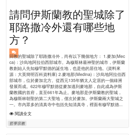
請問伊斯蘭教的聖城除了
耶路撒冷外還有哪些地
方？
回教的聖城除了耶路撒冷外，尚有以下幾個地方： 1.麥加(Mec
ca)：沙烏地阿拉伯西部城市。為穆斯林最神聖的城市，伊斯蘭
教創始人先知穆罕默德的誕生地，也是他的居住地。(資料來
源：大英簡明百科資料庫) 2.麥地那(Medina)：沙烏地阿拉伯西
部城市，位於麥加北方。從西元135年猶太人定居的一個綠洲
發展而成。622年穆罕默德從麥加逃到麥地那，自此成為伊斯
蘭教國的首府，直至661年為止。麥地那是伊斯蘭教的聖城，
為穆斯林朝聖的第二大聖地，僅次於麥加。伊斯蘭兩大聖城之
一。市內眾多的清真寺中包括先知清真寺，裡面有穆罕默德...
閱讀全文
哲學宗教