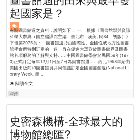
起國家是？
有關圖書館週之資料，說明如下： 一、 根據《圖書館學與資訊
科學大辭典（國立編譯館主編.--臺北市 : 漢美, 民84.--初版）》
下冊第2075頁：「圖書館週乃由國際性、全國性或地方性圖書
館學會所特別訂定的一週，旨在促進大眾對於圖書館界及圖書
館各項服務的了解與支持……中國圖書館學會於民國59年(197
0)正式訂定每年12月1日至7日為圖書館週……西元1958年始由
美國出版商和圖書館員共同倡議訂定全國圖書館週(National Li
brary Week, 簡...
閱讀全文
綜合
史密森機構-全球最大的
博物館總匯?