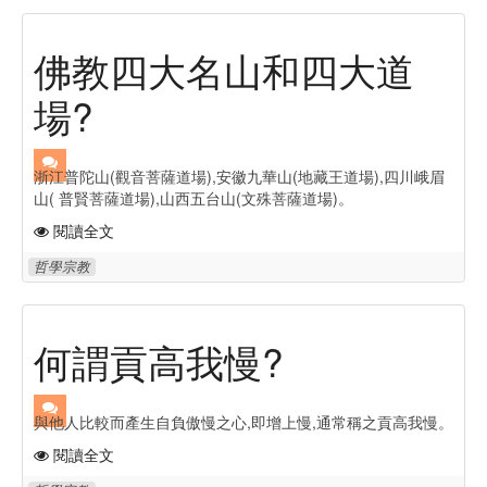
佛教四大名山和四大道
場?
浙江普陀山(觀音菩薩道場),安徽九華山(地藏王道場),四川峨眉
山( 普賢菩薩道場),山西五台山(文殊菩薩道場)。
閱讀全文
哲學宗教
何謂貢高我慢?
與他人比較而產生自負傲慢之心,即增上慢,通常稱之貢高我慢。
閱讀全文