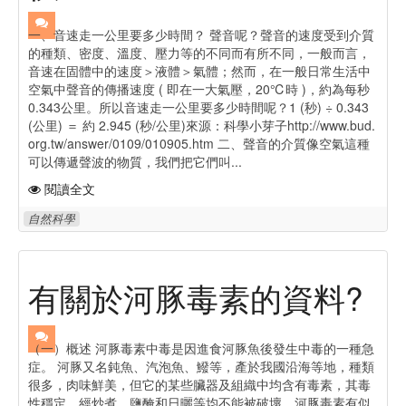
一、音速走一公里要多少時間？ 聲音呢？聲音的速度受到介質
的種類、密度、溫度、壓力等的不同而有所不同，一般而言，
音速在固體中的速度＞液體＞氣體；然而，在一般日常生活中
空氣中聲音的傳播速度 ( 即在一大氣壓，20℃時 )，約為每秒
0.343公里。所以音速走一公里要多少時間呢？1 (秒) ÷ 0.343
(公里) ＝ 約 2.945 (秒/公里)來源：科學小芽子http://www.bud.
org.tw/answer/0109/010905.htm 二、聲音的介質像空氣這種
可以傳遞聲波的物質，我們把它們叫...
閱讀全文
自然科學
有關於河豚毒素的資料?
（一）概述 河豚毒素中毒是因進食河豚魚後發生中毒的一種急
症。 河豚又名鈍魚、汽泡魚、鱍等，產於我國沿海等地，種類
很多，肉味鮮美，但它的某些臟器及組織中均含有毒素，其毒
性穩定，經炒煮、鹽醃和日曬等均不能被破壞。河豚毒素有似