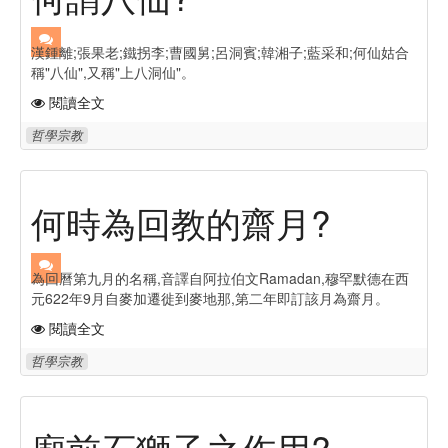
漢鍾離;張果老;鐵拐李;曹國舅;呂洞賓;韓湘子;藍采和;何仙姑合
稱"八仙",又稱"上八洞仙"。
閱讀全文
哲學宗教
何時為回教的齋月?
為回曆第九月的名稱,音譯自阿拉伯文Ramadan,穆罕默德在西
元622年9月自麥加遷徙到麥地那,第二年即訂該月為齋月。
閱讀全文
哲學宗教
廟前石獅子之作用?