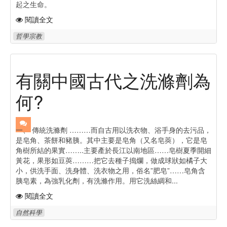
起之生命。
閱讀全文
哲學宗教
有關中國古代之洗滌劑為
何?
一、 傳統洗滌劑 ………而自古用以洗衣物、浴手身的去污品，
是皂角、茶餅和豬胰。其中主要是皂角（又名皂莢），它是皂
角樹所結的果實……..主要產於長江以南地區……皂樹夏季開細
黃花，果形如豆莢………把它去種子搗爛，做成球狀如橘子大
小，供洗手面、洗身體、洗衣物之用，俗名”肥皂”……皂角含
胰皂素，為強乳化劑，有洗滌作用。用它洗絲綢和...
閱讀全文
自然科學