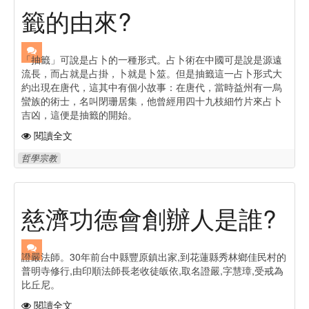
籤的由來?
「抽籤」可說是占卜的一種形式。占卜術在中國可是說是源遠
流長，而占就是占掛，卜就是卜筮。但是抽籤這一占卜形式大
約出現在唐代，這其中有個小故事：在唐代，當時益州有一烏
蠻族的術士，名叫閉珊居集，他曾經用四十九枝細竹片來占卜
吉凶，這便是抽籤的開始。
閱讀全文
哲學宗教
慈濟功德會創辦人是誰?
證嚴法師。30年前台中縣豐原鎮出家,到花蓮縣秀林鄉佳民村的
普明寺修行,由印順法師長老收徒皈依,取名證嚴,字慧璋,受戒為
比丘尼。
閱讀全文