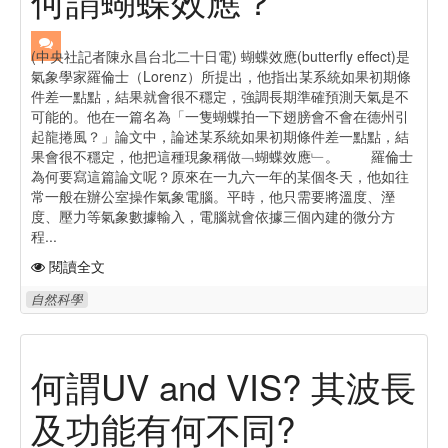
(中央社記者陳永昌台北二十日電) 蝴蝶效應(butterfly effect)是
氣象學家羅倫士（Lorenz）所提出，他指出某系統如果初期條
件差一點點，結果就會很不穩定，強調長期準確預測天氣是不
可能的。他在一篇名為「一隻蝴蝶拍一下翅膀會不會在德州引
起龍捲風？」論文中，論述某系統如果初期條件差一點點，結
果會很不穩定，他把這種現象稱做﹁蝴蝶效應﹂。 羅倫士
為何要寫這篇論文呢？原來在一九六一年的某個冬天，他如往
常一般在辦公室操作氣象電腦。平時，他只需要將溫度、溼
度、壓力等氣象數據輸入，電腦就會依據三個內建的微分方
程...
閱讀全文
自然科學
何謂UV and VIS? 其波長
及功能有何不同?