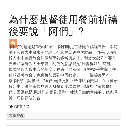
為什麼基督徒用餐前祈禱
後要說「阿們」?
"阿們"的意思是"誠如所願"，阿們雖是基督徒在信經宣告、唱詩
讚美和禱告中最常用的詞，但其在聖經中的本義，似乎已經由
於人本主義對教會的侵蝕而被逐漸遺忘了。對於大部分基要主
義者和福音派人士來說，阿們的意思就是"我覺得好"，這種主
觀式的以人爲中心的態度，在過往的兩個世紀中幾乎主宰了整
個的歐美教會，也直接影響到中國教會。 路斯德尼考
察"阿們"一詞指出，"阿們"經常是對上帝律法的贊同，在《啓示
錄》中，是與基督見證人身份直接聯繫在一起的。"基督是阿
們，因爲他是'爲誠信真實見證的'，律法是由他宣佈的，他也見
證一切對律法的冒...
閱讀全文
哲學宗教