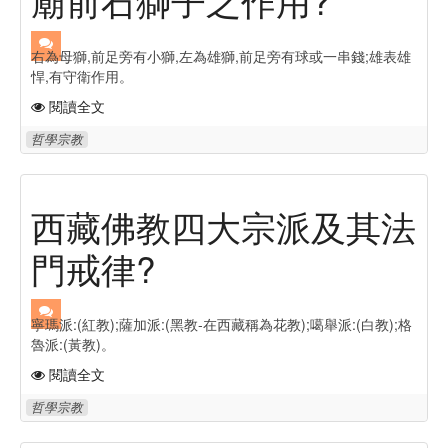
右為母獅,前足旁有小獅,左為雄獅,前足旁有球或一串錢;雄表雄
悍,有守衛作用。
閱讀全文
哲學宗教
西藏佛教四大宗派及其法
門戒律?
寧瑪派:(紅教);薩加派:(黑教-在西藏稱為花教);噶舉派:(白教);格
魯派:(黃教)。
閱讀全文
哲學宗教