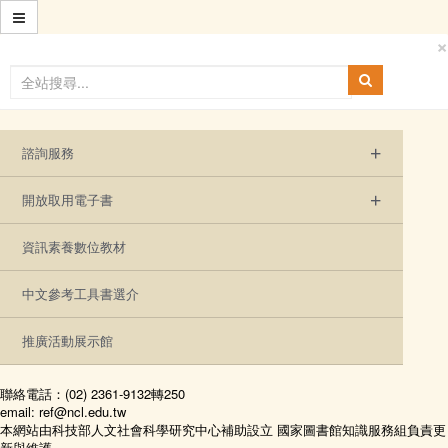
跳
到
×
主
要
內
容
區
塊
+
諮詢服務
+
開放取用電子書
:::
問題選粹 - 社會科學
資訊素養數位教材
中文參考工具書選介
時代雜誌的創辦人?
16 十一月 2016
推廣活動展示館
聯絡電話：(02) 2361-9132轉250
亨利.魯斯;一九二三年時代雜誌第一卷第一期出刊,時代雜誌現在的
email: ref@ncl.edu.tw
發行人密勒。
本網站由科技部人文社會科學研究中心補助設立 國家圖書館知識服務組負責更
新與維護