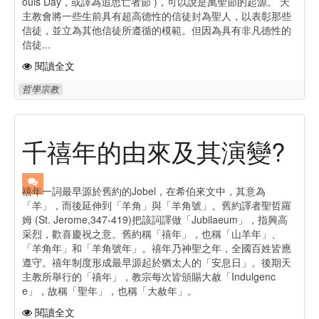
ouls Day，或譯為追思亡者節 )，可以說是萬聖節的起源。 天
主教會將一些生前具有超高德性的信徒封為聖人，以表彰那些
信徒，並立為其他信徒所遵循的模範。但因為具有非凡德性的
信徒...
閱讀全文
哲學宗教
千禧年的由來及其演變?
禧年一詞最早源於舊約的Jobel，在希伯來文中，其意為
「羊」，而後延伸到「羊角」與「羊角號」。舊約譯者聖哲羅
姆 (St. Jerome,347-419)把該詞譯做「Jubilaeum」，指興高
采烈，歡喜慶祝之意。舊約稱「禧年」，也稱「山羊年」、
「羊角年」和「羊角號年」。禧年乃神聖之年，全國百姓皆應
遵守。禧年制度形成最早源起於猶太人的「安息日」。後期天
主教所舉行的「禧年」，教宗每次皆頒賜大赦「Indulgenc
e」，故稱「聖年」，也稱「大赦年」。
閱讀全文