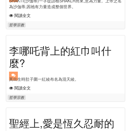
SHAKTI(沙伽蒂)一字從語根SHAKLR而來,意為力量。上帝之名
為沙伽蒂,因祂有力量造成整個世界。
閱讀全文
哲學宗教
李哪吒背上的紅巾叫什
麼?
其出生時肚子圍一紅綾布名為混天綾。
閱讀全文
哲學宗教
聖經上,愛是恆久忍耐的