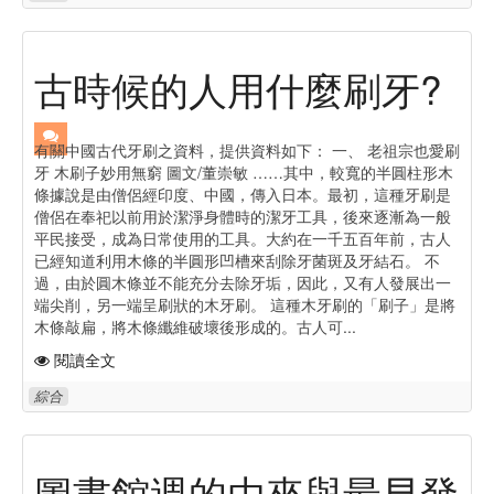
古時候的人用什麼刷牙?
有關中國古代牙刷之資料，提供資料如下： 一、 老祖宗也愛刷
牙 木刷子妙用無窮 圖文/董崇敏 ……其中，較寬的半圓柱形木
條據說是由僧侶經印度、中國，傳入日本。最初，這種牙刷是
僧侶在奉祀以前用於潔淨身體時的潔牙工具，後來逐漸為一般
平民接受，成為日常使用的工具。大約在一千五百年前，古人
已經知道利用木條的半圓形凹槽來刮除牙菌斑及牙結石。 不
過，由於圓木條並不能充分去除牙垢，因此，又有人發展出一
端尖削，另一端呈刷狀的木牙刷。 這種木牙刷的「刷子」是將
木條敲扁，將木條纖維破壞後形成的。古人可...
閱讀全文
綜合
圖書館週的由來與最早發