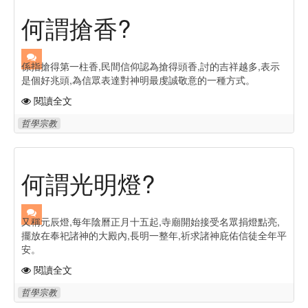
何謂搶香?
係指搶得第一柱香,民間信仰認為搶得頭香,討的吉祥越多,表示
是個好兆頭,為信眾表達對神明最虔誠敬意的一種方式。
閱讀全文
哲學宗教
何謂光明燈?
又稱元辰燈,每年陰曆正月十五起,寺廟開始接受名眾捐燈點亮,
擺放在奉祀諸神的大殿內,長明一整年,祈求諸神庇佑信徒全年平
安。
閱讀全文
哲學宗教