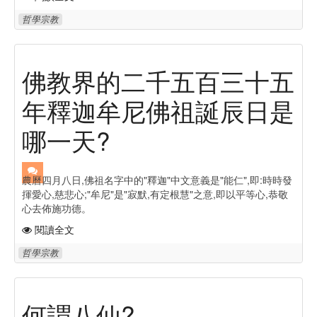
哲學宗教
佛教界的二千五百三十五
年釋迦牟尼佛祖誕辰日是
哪一天?
農曆四月八日,佛祖名字中的"釋迦"中文意義是"能仁",即:時時發
揮愛心,慈悲心;"牟尼"是"寂默,有定根慧"之意,即以平等心,恭敬
心去佈施功德。
閱讀全文
哲學宗教
何謂八仙?