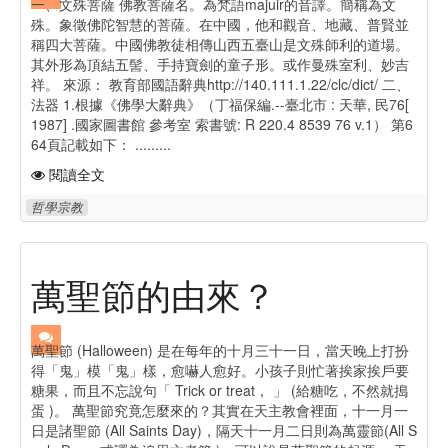
一、文殊菩薩 佛教菩薩名。為梵語majuir的音譯。簡稱為文
殊。象徵佛陀智慧的菩薩。在中國，他和觀音、地藏、普賢並
稱四大菩薩。中國佛教徒相傳山西五臺山是文殊師利的道場。
其外形為頂結五髻、手持寶劍的童子形。或作曼殊室利、妙吉
祥。 來源： 教育部國語辭典http://140.111.1.22/clc/dict/ 二、
法器 1.根據《佛學大辭典》（丁福保編.--臺北市 : 天華, 民76[
1987] .國家圖書館 參考室 索書號: R 220.4 8539 76 v.1） 第6
64頁記載如下： .........
閱讀全文
哲學宗教
萬聖節的由來？
萬聖節 (Halloween) 是在每年的十月三十一日，當天晚上打扮
得「鬼」模「鬼」樣，愈嚇人愈好。小孩子則忙著挨家挨戶要
糖果，而且不忘說句「 Trick or treat， 」 (給糖吃，不然就搗
蛋 )。 萬聖節究竟怎麼來的？其實在天主教會裡面，十一月一
日是諸聖節 (All Saints Day)，隔天十一月二日則為萬靈節(All S