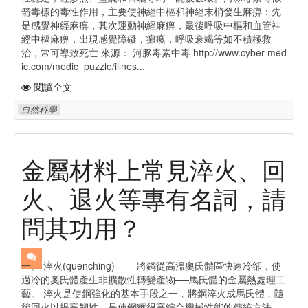
箭毒樣的毒性作用，主要使神經中樞和神經末梢發生麻痹：先
是感覺神經麻痹，其次運動神經麻痹，最後呼吸中樞和血管神
經中樞麻痹，出現感覺障礙，癱瘓，呼吸衰竭等如不積極救
治，常可導致死亡 來源： 河豚毒素中毒 http://www.cyber-med
ic.com/medic_puzzle/illnes...
閱讀全文
自然科學
金屬材料上常見淬火、回
火、退火等專有名詞，請
問其功用？
一、 淬火(quenching) 將鋼從高溫奧氏體區快速冷卻﹐使
過冷的奧氏體產生非擴散性轉變產物──馬氏體的金屬熱處理工
藝。 淬火是使鋼強化的基本手段之一﹐將鋼淬火成馬氏體﹐隨
後回火以提高韌性﹐是使鋼獲得高綜合機械性能的傳統方法。