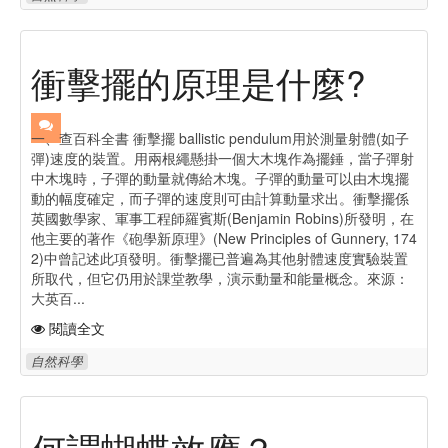
衝擊擺的原理是什麼?
一、查百科全書 衝擊擺 ballistic pendulum用於測量射體(如子
彈)速度的裝置。用兩根繩懸掛一個大木塊作為擺錘，當子彈射
中木塊時，子彈的動量就傳給木塊。子彈的動量可以由木塊擺
動的幅度確定，而子彈的速度則可由計算動量求出。衝擊擺係
英國數學家、軍事工程師羅賓斯(Benjamin Robins)所發明，在
他主要的著作《砲學新原理》(New Principles of Gunnery, 174
2)中曾記述此項發明。衝擊擺已普遍為其他射體速度實驗裝置
所取代，但它仍用於課堂教學，演示動量和能量概念。來源：
大英百...
閱讀全文
自然科學
何謂蝴蝶效應？