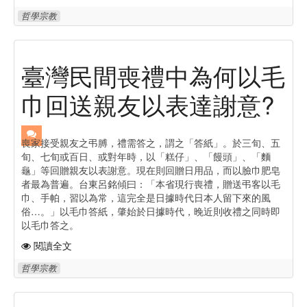
哲學宗教
臺灣民間喪禮中為何以毛
巾回送親友以表達謝意?
喪家接受親友之弔膊，禮需答之，謂之「答紙」。於三旬、五
旬、七旬或百日、或對年時，以「糕仔」、「饅頭」、「麵
龜」等回贈親友以表謝意。現在則回贈日用品，而以臉巾肥皂
者最為普遍。台東呂銘傾曰：「本省現行喪禮，贈送弔客以毛
巾、手帕，習以為常，這完全是日據時代日本人留下來的風
俗…。」以毛巾答紙，肇始於日據時代，晚近則收禮之同時即
以毛巾答之。
閱讀全文
哲學宗教