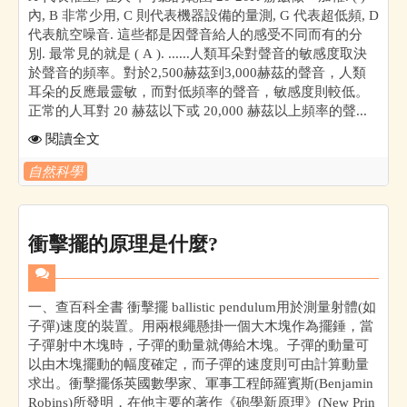
內, B 非常少用, C 則代表機器設備的量測, G 代表超低頻, D
代表航空噪音. 這些都是因聲音給人的感受不同而有的分
別. 最常見的就是 ( A ). ......人類耳朵對聲音的敏感度取決
於聲音的頻率。對於2,500赫茲到3,000赫茲的聲音，人類
耳朵的反應最靈敏，而對低頻率的聲音，敏感度則較低。
正常的人耳對 20 赫茲以下或 20,000 赫茲以上頻率的聲...
閱讀全文
自然科學
衝擊擺的原理是什麼?
一、查百科全書 衝擊擺 ballistic pendulum用於測量射體(如
子彈)速度的裝置。用兩根繩懸掛一個大木塊作為擺錘，當
子彈射中木塊時，子彈的動量就傳給木塊。子彈的動量可
以由木塊擺動的幅度確定，而子彈的速度則可由計算動量
求出。衝擊擺係英國數學家、軍事工程師羅賓斯(Benjamin
Robins)所發明，在他主要的著作《砲學新原理》(New Prin