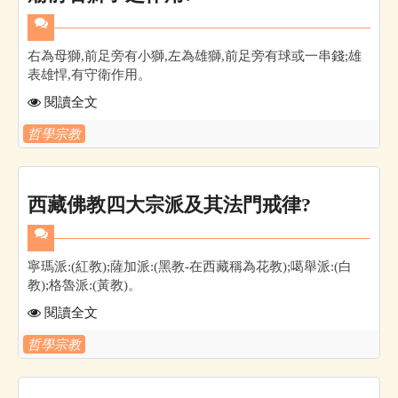
右為母獅,前足旁有小獅,左為雄獅,前足旁有球或一串錢;雄
表雄悍,有守衛作用。
閱讀全文
哲學宗教
西藏佛教四大宗派及其法門戒律?
寧瑪派:(紅教);薩加派:(黑教-在西藏稱為花教);噶舉派:(白
教);格魯派:(黃教)。
閱讀全文
哲學宗教