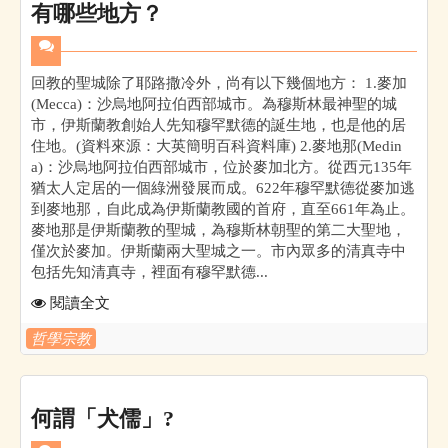
有哪些地方？
回教的聖城除了耶路撒冷外，尚有以下幾個地方： 1.麥加
(Mecca)：沙烏地阿拉伯西部城市。為穆斯林最神聖的城
市，伊斯蘭教創始人先知穆罕默德的誕生地，也是他的居
住地。(資料來源：大英簡明百科資料庫) 2.麥地那(Medin
a)：沙烏地阿拉伯西部城市，位於麥加北方。從西元135年
猶太人定居的一個綠洲發展而成。622年穆罕默德從麥加逃
到麥地那，自此成為伊斯蘭教國的首府，直至661年為止。
麥地那是伊斯蘭教的聖城，為穆斯林朝聖的第二大聖地，
僅次於麥加。伊斯蘭兩大聖城之一。市內眾多的清真寺中
包括先知清真寺，裡面有穆罕默德...
閱讀全文
哲學宗教
何謂「犬儒」?