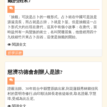
籤的由來?
「抽籤」可說是占卜的一種形式。占卜術在中國可是說是
源遠流長，而占就是占掛，卜就是卜筮。但是抽籤這一占
卜形式大約出現在唐代，這其中有個小故事：在唐代，當
時益州有一烏蠻族的術士，名叫閉珊居集，他曾經用四十
九枝細竹片來占卜吉凶，這便是抽籤的開始。
閱讀全文
哲學宗教
慈濟功德會創辦人是誰?
證嚴法師。30年前台中縣豐原鎮出家,到花蓮縣秀林鄉佳民
村的普明寺修行,由印順法師長老收徒皈依,取名證嚴,字慧
璋,受戒為比丘尼。
閱讀全文