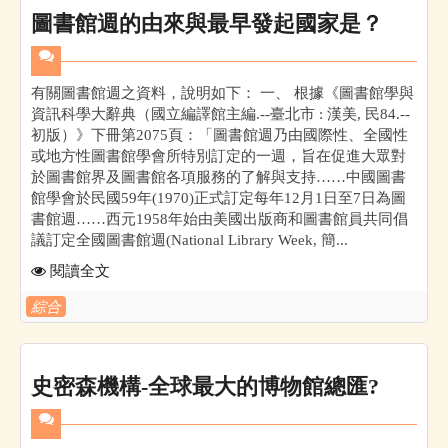
圖書館週的由來與最早發起國家是？
有關圖書館週之資料，說明如下： 一、 根據《圖書館學與
資訊科學大辭典（國立編譯館主編.--臺北市 : 漢美, 民84.--
初版）》下冊第2075頁：「圖書館週乃由國際性、全國性
或地方性圖書館學會所特別訂定的一週，旨在促進大眾對
於圖書館界及圖書館各項服務的了解與支持……中國圖書
館學會於民國59年(1970)正式訂定每年12月1日至7日為圖
書館週……西元1958年始由美國出版商和圖書館員共同倡
議訂定全國圖書館週(National Library Week, 簡...
閱讀全文
綜合
史密森機構-全球最大的博物館總匯?