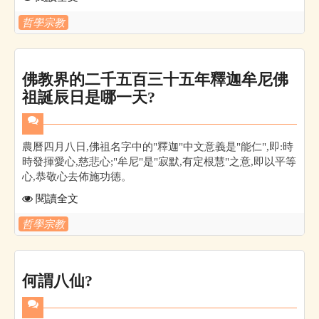
哲學宗教
佛教界的二千五百三十五年釋迦牟尼佛
祖誕辰日是哪一天?
農曆四月八日,佛祖名字中的"釋迦"中文意義是"能仁",即:時
時發揮愛心,慈悲心;"牟尼"是"寂默,有定根慧"之意,即以平等
心,恭敬心去佈施功德。
閱讀全文
哲學宗教
何謂八仙?