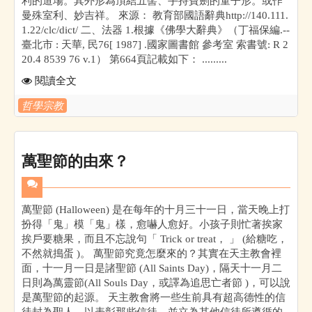
利的道場。其外形為頂結五髻、手持寶劍的童子形。或作
曼殊室利、妙吉祥。 來源： 教育部國語辭典http://140.111.
1.22/clc/dict/ 二、法器 1.根據《佛學大辭典》（丁福保編.--
臺北市 : 天華, 民76[ 1987] .國家圖書館 參考室 索書號: R 2
20.4 8539 76 v.1） 第664頁記載如下： .........
閱讀全文
哲學宗教
萬聖節的由來？
萬聖節 (Halloween) 是在每年的十月三十一日，當天晚上打
扮得「鬼」模「鬼」樣，愈嚇人愈好。小孩子則忙著挨家
挨戶要糖果，而且不忘說句「 Trick or treat， 」 (給糖吃，
不然就搗蛋 )。 萬聖節究竟怎麼來的？其實在天主教會裡
面，十一月一日是諸聖節 (All Saints Day)，隔天十一月二
日則為萬靈節(All Souls Day，或譯為追思亡者節 )，可以說
是萬聖節的起源。 天主教會將一些生前具有超高德性的信
徒封為聖人，以表彰那些信徒，並立為其他信徒所遵循的