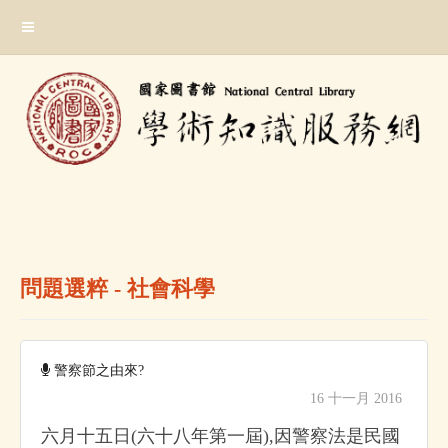
跳
:::
到
主
要
內
容
區
塊
:::
問題選粹 - 社會科學
警察節之由來?
16 十一月 2016
六月十五日(六十八年第一屆),因警察法是民國