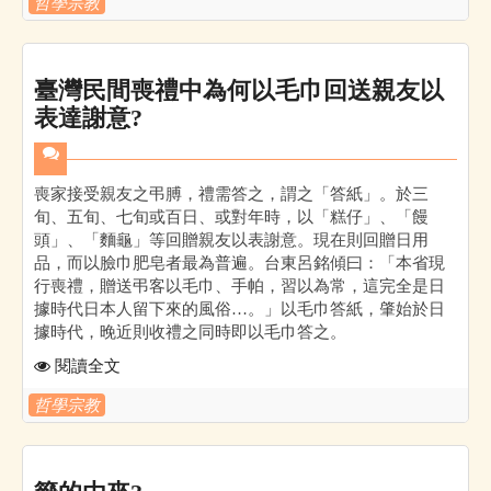
哲學宗教
臺灣民間喪禮中為何以毛巾回送親友以
表達謝意?
喪家接受親友之弔膊，禮需答之，謂之「答紙」。於三
旬、五旬、七旬或百日、或對年時，以「糕仔」、「饅
頭」、「麵龜」等回贈親友以表謝意。現在則回贈日用
品，而以臉巾肥皂者最為普遍。台東呂銘傾曰：「本省現
行喪禮，贈送弔客以毛巾、手帕，習以為常，這完全是日
據時代日本人留下來的風俗…。」以毛巾答紙，肇始於日
據時代，晚近則收禮之同時即以毛巾答之。
閱讀全文
哲學宗教