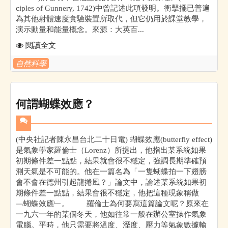
ciples of Gunnery, 1742)中曾記述此項發明。衝擊擺已普遍
為其他射體速度實驗裝置所取代，但它仍用於課堂教學，
演示動量和能量概念。來源：大英百...
閱讀全文
自然科學
何謂蝴蝶效應？
(中央社記者陳永昌台北二十日電) 蝴蝶效應(butterfly effect)
是氣象學家羅倫士（Lorenz）所提出，他指出某系統如果
初期條件差一點點，結果就會很不穩定，強調長期準確預
測天氣是不可能的。他在一篇名為「一隻蝴蝶拍一下翅膀
會不會在德州引起龍捲風？」論文中，論述某系統如果初
期條件差一點點，結果會很不穩定，他把這種現象稱做
﹁蝴蝶效應﹂。 羅倫士為何要寫這篇論文呢？原來在
一九六一年的某個冬天，他如往常一般在辦公室操作氣象
電腦。平時，他只需要將溫度、溼度、壓力等氣象數據輸