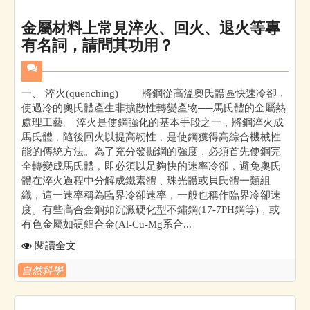
金屬材料上常見淬火、回火、退火等專
有名詞，請問其功用？
一、 淬火(quenching) 將鋼從高溫奧氏體區快速冷卻﹐
使過冷的奧氏體產生非擴散性轉變產物──馬氏體的金屬熱
處理工藝。 淬火是使鋼強化的基本手段之一﹐將鋼淬火成
馬氏體﹐隨後回火以提高韌性﹐是使鋼獲得高綜合機械性
能的傳統方法。為了充分發掘鋼的強度﹐必須首先使鋼完
全轉變成馬氏體﹐即必須以足夠快的速率冷卻﹐避免奧氏
體在淬火過程中分解成鐵素體﹑珠光體或貝氏體一類組
織﹐這一速率稱為臨界冷卻速率﹐一般也稱作臨界冷卻速
度。有些高合金鋼如沉澱硬化型不鏽鋼(17-7PH鋼等)﹐或
有色金屬如硬鋁合金(Al-Cu-Mg系合...
閱讀全文
自然科學