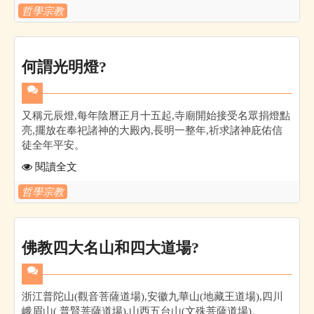
哲學宗教
何謂光明燈?
又稱元辰燈,每年陰曆正月十五起,寺廟開始接受名眾捐燈點
亮,擺放在奉祀諸神的大殿內,長明一整年,祈求諸神庇佑信
徒全年平安。
閱讀全文
哲學宗教
佛教四大名山和四大道場?
浙江普陀山(觀音菩薩道場),安徽九華山(地藏王道場),四川
峨眉山( 普賢菩薩道場),山西五台山(文殊菩薩道場)。