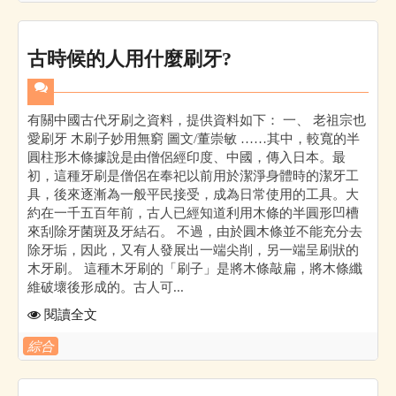
古時候的人用什麼刷牙?
有關中國古代牙刷之資料，提供資料如下： 一、 老祖宗也
愛刷牙 木刷子妙用無窮 圖文/董崇敏 ……其中，較寬的半
圓柱形木條據說是由僧侶經印度、中國，傳入日本。最
初，這種牙刷是僧侶在奉祀以前用於潔淨身體時的潔牙工
具，後來逐漸為一般平民接受，成為日常使用的工具。大
約在一千五百年前，古人已經知道利用木條的半圓形凹槽
來刮除牙菌斑及牙結石。 不過，由於圓木條並不能充分去
除牙垢，因此，又有人發展出一端尖削，另一端呈刷狀的
木牙刷。 這種木牙刷的「刷子」是將木條敲扁，將木條纖
維破壞後形成的。古人可...
閱讀全文
綜合