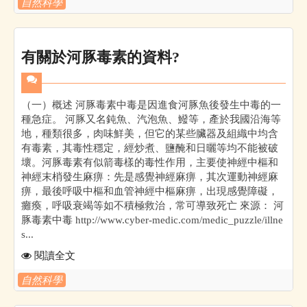
自然科學
有關於河豚毒素的資料?
（一）概述 河豚毒素中毒是因進食河豚魚後發生中毒的一
種急症。 河豚又名鈍魚、汽泡魚、鱍等，產於我國沿海等
地，種類很多，肉味鮮美，但它的某些臟器及組織中均含
有毒素，其毒性穩定，經炒煮、鹽醃和日曬等均不能被破
壞。河豚毒素有似箭毒樣的毒性作用，主要使神經中樞和
神經末梢發生麻痹：先是感覺神經麻痹，其次運動神經麻
痹，最後呼吸中樞和血管神經中樞麻痹，出現感覺障礙，
癱瘓，呼吸衰竭等如不積極救治，常可導致死亡 來源： 河
豚毒素中毒 http://www.cyber-medic.com/medic_puzzle/illne
s...
閱讀全文
自然科學