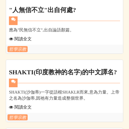
"人無信不立"出自何處?
應為"民無信不立",出自論語顏篇。
閱讀全文
哲學宗教
SHAKTI(印度教神的名字)的中文譯名?
SHAKTI(沙伽蒂)一字從語根SHAKLR而來,意為力量。上帝
之名為沙伽蒂,因祂有力量造成整個世界。
閱讀全文
哲學宗教