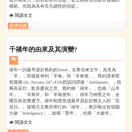
模範。但因為具有非凡德性的信徒...
閱讀全文
哲學宗教
千禧年的由來及其演變?
禧年一詞最早源於舊約的Jobel，在希伯來文中，其意為
「羊」，而後延伸到「羊角」與「羊角號」。舊約譯者聖
哲羅姆 (St. Jerome,347-419)把該詞譯做「Jubilaeum」，指
興高采烈，歡喜慶祝之意。舊約稱「禧年」，也稱「山羊
年」、「羊角年」和「羊角號年」。禧年乃神聖之年，全
國百姓皆應遵守。禧年制度形成最早源起於猶太人的「安
息日」。後期天主教所舉行的「禧年」，教宗每次皆頒賜
大赦「Indulgence」，故稱「聖年」，也稱「大赦年」。
閱讀全文