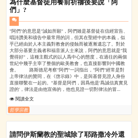
為什麼基督徒用餐前祈禱後要說「阿
們」?
"阿們"的意思是"誠如所願"，阿們雖是基督徒在信經宣告、
唱詩讚美和禱告中最常用的詞，但其在聖經中的本義，似
乎已經由於人本主義對教會的侵蝕而被逐漸遺忘了。對於
大部分基要主義者和福音派人士來說，阿們的意思就是"我
覺得好"，這種主觀式的以人爲中心的態度，在過往的兩個
世紀中幾乎主宰了整個的歐美教會，也直接影響到中國教
會。 路斯德尼考察"阿們"一詞指出，"阿們"經常是對
上帝律法的贊同，在《啓示錄》中，是與基督見證人身份
直接聯繫在一起的。"基督是阿們，因爲他是'爲誠信真實見
證的'，律法是由他宣佈的，他也見證一切對律法的冒...
閱讀全文
哲學宗教
請問伊斯蘭教的聖城除了耶路撒冷外還