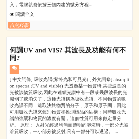
入，電腦就會依據三個內建的微分方程...
閱讀全文
自然科學
何謂UV and VIS? 其波長及功能有何不
同?
[ 中文詞條] 吸收光譜(紫外光和可見光) [ 外文詞條] absorpti
on spectra (UV and visible) 光透過某一物質時,某些波長的
光被該物質吸收,因此在連續光譜中有一段或幾段波長的光
減弱了或消失了﹐這種光譜稱為吸收光譜。不同物質的吸
收光譜不同﹐這取決於物質的分子﹑原子和原子團﹐因此
可用吸收光譜來鑑別物質和推測樣品的結構﹔同時吸收光
譜的強弱和物質的濃度有關﹐這個性質可用來做定量分
析。 原理： 入射光經過均勻而透明的溶液時﹐一部分光被
溶質吸收﹐一小部分被反射,只有一部分可以透過。 ...