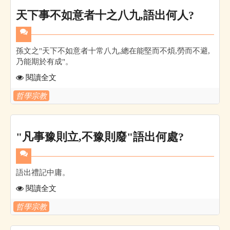
天下事不如意者十之八九,語出何人?
孫文之"天下不如意者十常八九,總在能堅而不煩,勞而不避,
乃能期於有成"。
閱讀全文
哲學宗教
"凡事豫則立,不豫則廢"語出何處?
語出禮記中庸。
閱讀全文
哲學宗教