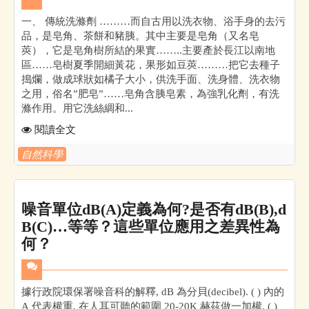
一、 傳統洗滌劑 ………而自古用以洗衣物、浴手身的去污
品，是皂角、茶餅和豬胰。其中主要是皂角（又名皂
莢），它是皂角樹所結的果實……..主要產於長江以南地
區……皂樹夏季開細黃花，果形如豆莢………把它去種子
搗爛，做成球狀如橘子大小，供洗手面、洗身體、洗衣物
之用，俗名”肥皂”……皂角含胰皂素，為強乳化劑，有洗
滌作用。用它洗絲綢和...
閱讀全文
自然科學
噪音單位dB(A)定義為何?是否有dB(B),d
B(C)…等等？這些單位應用之差異性為
何？
據行政院環保署噪音科的解釋, dB 為分貝(decibel). ( ) 內的
A 代表權重, 在人耳可聽的範圍 20-20K 赫茲做一加權. ( )