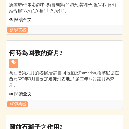
漢鍾離;張果老;鐵拐李;曹國舅;呂洞賓;韓湘子;藍采和;何仙
姑合稱"八仙",又稱"上八洞仙"。
閱讀全文
哲學宗教
何時為回教的齋月?
為回曆第九月的名稱,音譯自阿拉伯文Ramadan,穆罕默德在
西元622年9月自麥加遷徙到麥地那,第二年即訂該月為齋
月。
閱讀全文
哲學宗教
廟前石獅子之作用?