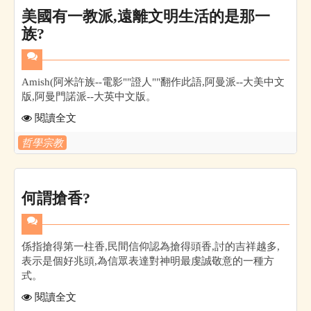
美國有一教派,遠離文明生活的是那一
族?
Amish(阿米許族--電影""證人""翻作此語,阿曼派--大美中文
版,阿曼門諾派--大英中文版。
閱讀全文
哲學宗教
何謂搶香?
係指搶得第一柱香,民間信仰認為搶得頭香,討的吉祥越多,
表示是個好兆頭,為信眾表達對神明最虔誠敬意的一種方
式。
閱讀全文