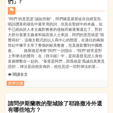
們」?
"阿們"的意思是"誠如所願"，阿們雖是基督徒在信經宣告、
唱詩讚美和禱告中最常用的詞，但其在聖經中的本義，似
乎已經由於人本主義對教會的侵蝕而被逐漸遺忘了。對於
大部分基要主義者和福音派人士來說，阿們的意思就是"我
覺得好"，這種主觀式的以人爲中心的態度，在過往的兩個
世紀中幾乎主宰了整個的歐美教會，也直接影響到中國教
會。 路斯德尼考察"阿們"一詞指出，"阿們"經常是對
上帝律法的贊同，在《啓示錄》中，是與基督見證人身份
直接聯繫在一起的。"基督是阿們，因爲他是'爲誠信真實見
證的'，律法是由他宣佈的，他也見證一切對律法的冒...
閱讀全文
哲學宗教
請問伊斯蘭教的聖城除了耶路撒冷外還
有哪些地方？