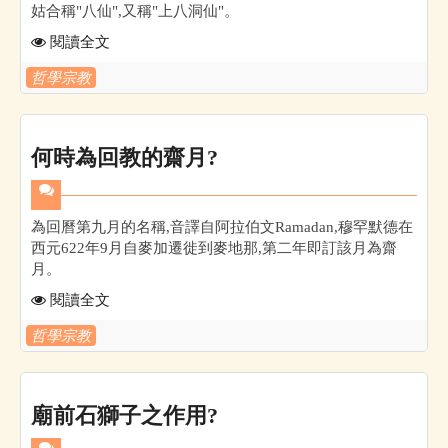
姑合稱"八仙",又稱"上八洞仙"。
閱讀全文
哲學宗教
何時為回教的齋月?
為回曆第九月的名稱,音譯自阿拉伯文Ramadan,穆罕默德在
西元622年9月自麥加遷徙到麥地那,第二年即訂該月為齋
月。
閱讀全文
哲學宗教
廟前石獅子之作用?