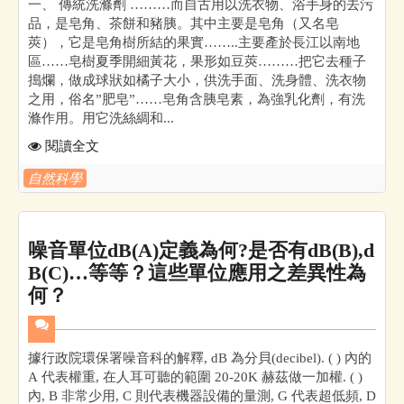
一、 傳統洗滌劑 ………而自古用以洗衣物、浴手身的去污
品，是皂角、茶餅和豬胰。其中主要是皂角（又名皂
莢），它是皂角樹所結的果實……..主要產於長江以南地
區……皂樹夏季開細黃花，果形如豆莢………把它去種子
搗爛，做成球狀如橘子大小，供洗手面、洗身體、洗衣物
之用，俗名”肥皂”……皂角含胰皂素，為強乳化劑，有洗
滌作用。用它洗絲綢和...
閱讀全文
自然科學
噪音單位dB(A)定義為何?是否有dB(B),d
B(C)…等等？這些單位應用之差異性為
何？
據行政院環保署噪音科的解釋, dB 為分貝(decibel). ( ) 內的
A 代表權重, 在人耳可聽的範圍 20-20K 赫茲做一加權. ( )
內, B 非常少用, C 則代表機器設備的量測, G 代表超低頻, D