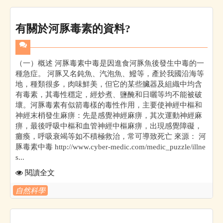
有關於河豚毒素的資料?
（一）概述 河豚毒素中毒是因進食河豚魚後發生中毒的一
種急症。 河豚又名鈍魚、汽泡魚、鱍等，產於我國沿海等
地，種類很多，肉味鮮美，但它的某些臟器及組織中均含
有毒素，其毒性穩定，經炒煮、鹽醃和日曬等均不能被破
壞。河豚毒素有似箭毒樣的毒性作用，主要使神經中樞和
神經末梢發生麻痹：先是感覺神經麻痹，其次運動神經麻
痹，最後呼吸中樞和血管神經中樞麻痹，出現感覺障礙，
癱瘓，呼吸衰竭等如不積極救治，常可導致死亡 來源： 河
豚毒素中毒 http://www.cyber-medic.com/medic_puzzle/illne
s...
閱讀全文
自然科學