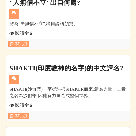
"人無信不立"出自何處?
應為"民無信不立",出自論語顏篇。
閱讀全文
哲學宗教
SHAKTI(印度教神的名字)的中文譯名?
SHAKTI(沙伽蒂)一字從語根SHAKLR而來,意為力量。上帝
之名為沙伽蒂,因祂有力量造成整個世界。
閱讀全文
哲學宗教