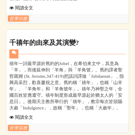
閱讀全文
哲學宗教
千禧年的由來及其演變?
禧年一詞最早源於舊約的Jobel，在希伯來文中，其意為
「羊」，而後延伸到「羊角」與「羊角號」。舊約譯者聖
哲羅姆 (St. Jerome,347-419)把該詞譯做「Jubilaeum」，指
興高采烈，歡喜慶祝之意。舊約稱「禧年」，也稱「山羊
年」、「羊角年」和「羊角號年」。禧年乃神聖之年，全
國百姓皆應遵守。禧年制度形成最早源起於猶太人的「安
息日」。後期天主教所舉行的「禧年」，教宗每次皆頒賜
大赦「Indulgence」，故稱「聖年」，也稱「大赦年」。
閱讀全文
哲學宗教