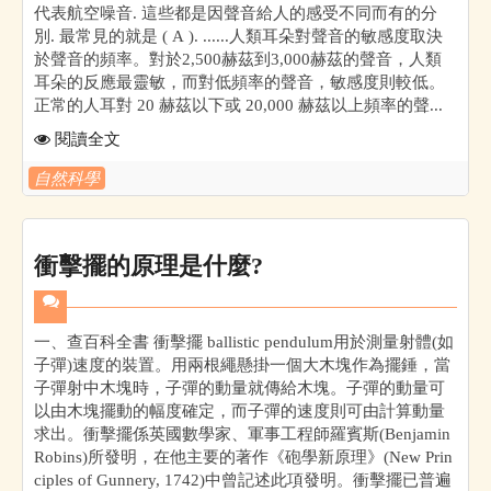
代表航空噪音. 這些都是因聲音給人的感受不同而有的分
別. 最常見的就是 ( A ). ......人類耳朵對聲音的敏感度取決
於聲音的頻率。對於2,500赫茲到3,000赫茲的聲音，人類
耳朵的反應最靈敏，而對低頻率的聲音，敏感度則較低。
正常的人耳對 20 赫茲以下或 20,000 赫茲以上頻率的聲...
閱讀全文
自然科學
衝擊擺的原理是什麼?
一、查百科全書 衝擊擺 ballistic pendulum用於測量射體(如
子彈)速度的裝置。用兩根繩懸掛一個大木塊作為擺錘，當
子彈射中木塊時，子彈的動量就傳給木塊。子彈的動量可
以由木塊擺動的幅度確定，而子彈的速度則可由計算動量
求出。衝擊擺係英國數學家、軍事工程師羅賓斯(Benjamin
Robins)所發明，在他主要的著作《砲學新原理》(New Prin
ciples of Gunnery, 1742)中曾記述此項發明。衝擊擺已普遍