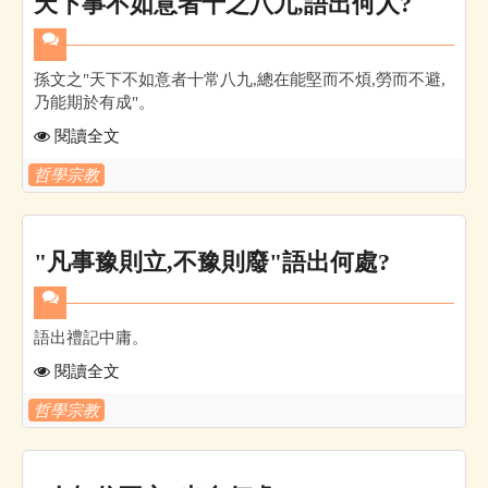
天下事不如意者十之八九,語出何人?
孫文之"天下不如意者十常八九,總在能堅而不煩,勞而不避,
乃能期於有成"。
閱讀全文
哲學宗教
"凡事豫則立,不豫則廢"語出何處?
語出禮記中庸。
閱讀全文
哲學宗教