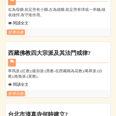
右為母獅,前足旁有小獅,左為雄獅,前足旁有球或一串錢;雄
表雄悍,有守衛作用。
閱讀全文
哲學宗教
西藏佛教四大宗派及其法門戒律?
寧瑪派:(紅教);薩加派:(黑教-在西藏稱為花教);噶舉派:(白
教);格魯派:(黃教)。
閱讀全文
哲學宗教
台北市清真寺何時建立?