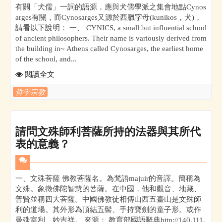
有關「犬儒」一詞的語源，應與犬儒學派之集會地點Cynos
arges有關，而Cynosarges又源於西臘字母(kunikos，犬)，
請看以下說明： 一、 CYNICS, a small but influential school
of ancient philosophers. Their name is variously derived from
the building in~ Athens called Cynosarges, the earliest home
of the school, and...
閱讀全文
哲學宗教
請問文殊師利菩薩所持的法器與其所代
表的意義？
一、文殊菩薩 佛教菩薩名。為梵語majuir的音譯。簡稱為
文殊。象徵佛陀智慧的菩薩。在中國，他和觀音、地藏、
普賢並稱四大菩薩。中國佛教徒相傳山西五臺山是文殊師
利的道場。其外形為頂結五髻、手持寶劍的童子形。或作
曼殊室利、妙吉祥。 來源： 教育部國語辭典http://140.111.