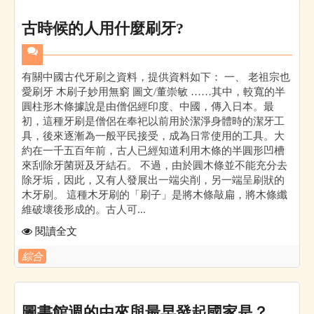
古時候的人用什麼刷牙?
有關中國古代牙刷之資料，提供資料如下： 一、 老祖宗也
愛刷牙 木刷子妙用無窮 圖文/董崇敏 ……其中，較寬的半
圓柱形木條據說是由僧侶經印度、中國，傳入日本。最
初，這種牙刷是僧侶在奉祀以前用於潔淨身體時的潔牙工
具，後來逐漸為一般平民接受，成為日常使用的工具。大
約在一千五百年前，古人已經知道利用木條的半圓形凹槽
來刮除牙菌斑及牙結石。 不過，由於圓木條並不能充分去
除牙垢，因此，又有人發展出一端尖削，另一端呈刷狀的
木牙刷。 這種木牙刷的「刷子」是將木條敲扁，將木條纖
維破壞後形成的。古人可...
閱讀全文
綜合
圖書館週的由來與最早發起國家是？