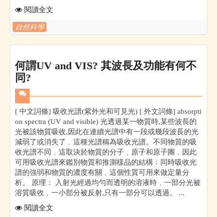
閱讀全文
自然科學
何謂UV and VIS? 其波長及功能有何不
同?
[ 中文詞條] 吸收光譜(紫外光和可見光) [ 外文詞條] absorpti
on spectra (UV and visible) 光透過某一物質時,某些波長的
光被該物質吸收,因此在連續光譜中有一段或幾段波長的光
減弱了或消失了﹐這種光譜稱為吸收光譜。不同物質的吸
收光譜不同﹐這取決於物質的分子﹑原子和原子團﹐因此
可用吸收光譜來鑑別物質和推測樣品的結構﹔同時吸收光
譜的強弱和物質的濃度有關﹐這個性質可用來做定量分
析。 原理： 入射光經過均勻而透明的溶液時﹐一部分光被
溶質吸收﹐一小部分被反射,只有一部分可以透過。 ...
閱讀全文