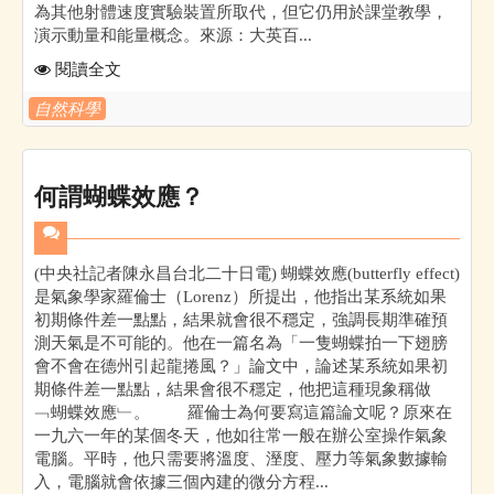
為其他射體速度實驗裝置所取代，但它仍用於課堂教學，
演示動量和能量概念。來源：大英百...
閱讀全文
自然科學
何謂蝴蝶效應？
(中央社記者陳永昌台北二十日電) 蝴蝶效應(butterfly effect)
是氣象學家羅倫士（Lorenz）所提出，他指出某系統如果
初期條件差一點點，結果就會很不穩定，強調長期準確預
測天氣是不可能的。他在一篇名為「一隻蝴蝶拍一下翅膀
會不會在德州引起龍捲風？」論文中，論述某系統如果初
期條件差一點點，結果會很不穩定，他把這種現象稱做
﹁蝴蝶效應﹂。 羅倫士為何要寫這篇論文呢？原來在
一九六一年的某個冬天，他如往常一般在辦公室操作氣象
電腦。平時，他只需要將溫度、溼度、壓力等氣象數據輸
入，電腦就會依據三個內建的微分方程...