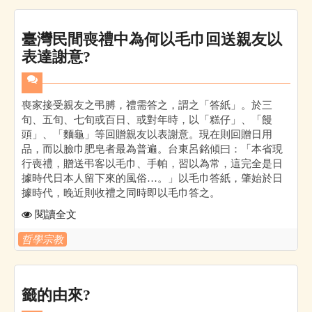
臺灣民間喪禮中為何以毛巾回送親友以
表達謝意?
喪家接受親友之弔膊，禮需答之，謂之「答紙」。於三
旬、五旬、七旬或百日、或對年時，以「糕仔」、「饅
頭」、「麵龜」等回贈親友以表謝意。現在則回贈日用
品，而以臉巾肥皂者最為普遍。台東呂銘傾曰：「本省現
行喪禮，贈送弔客以毛巾、手帕，習以為常，這完全是日
據時代日本人留下來的風俗…。」以毛巾答紙，肇始於日
據時代，晚近則收禮之同時即以毛巾答之。
閱讀全文
哲學宗教
籤的由來?