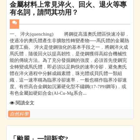
金屬材料上常見淬火、回火、退火等專
有名詞，請問其功用？
一、 淬火(quenching) 將鋼從高溫奧氏體區快速冷卻﹐
使過冷的奧氏體產生非擴散性轉變產物──馬氏體的金屬熱
處理工藝。 淬火是使鋼強化的基本手段之一﹐將鋼淬火成
馬氏體﹐隨後回火以提高韌性﹐是使鋼獲得高綜合機械性
能的傳統方法。為了充分發掘鋼的強度﹐必須首先使鋼完
全轉變成馬氏體﹐即必須以足夠快的速率冷卻﹐避免奧氏
體在淬火過程中分解成鐵素體﹑珠光體或貝氏體一類組
織﹐這一速率稱為臨界冷卻速率﹐一般也稱作臨界冷卻速
度。有些高合金鋼如沉澱硬化型不鏽鋼(17-7PH鋼等)﹐或
有色金屬如硬鋁合金(Al-Cu-Mg系合...
閱讀全文
自然科學
「颱風」一詞新究?