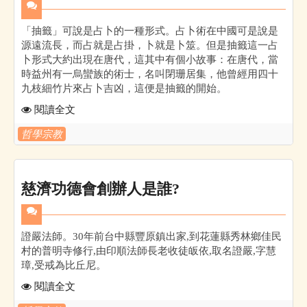
「抽籤」可說是占卜的一種形式。占卜術在中國可是說是
源遠流長，而占就是占掛，卜就是卜筮。但是抽籤這一占
卜形式大約出現在唐代，這其中有個小故事：在唐代，當
時益州有一烏蠻族的術士，名叫閉珊居集，他曾經用四十
九枝細竹片來占卜吉凶，這便是抽籤的開始。
閱讀全文
哲學宗教
慈濟功德會創辦人是誰?
證嚴法師。30年前台中縣豐原鎮出家,到花蓮縣秀林鄉佳民
村的普明寺修行,由印順法師長老收徒皈依,取名證嚴,字慧
璋,受戒為比丘尼。
閱讀全文