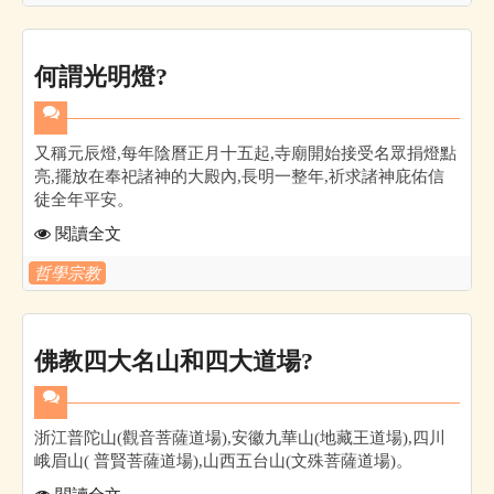
何謂光明燈?
又稱元辰燈,每年陰曆正月十五起,寺廟開始接受名眾捐燈點
亮,擺放在奉祀諸神的大殿內,長明一整年,祈求諸神庇佑信
徒全年平安。
閱讀全文
哲學宗教
佛教四大名山和四大道場?
浙江普陀山(觀音菩薩道場),安徽九華山(地藏王道場),四川
峨眉山( 普賢菩薩道場),山西五台山(文殊菩薩道場)。