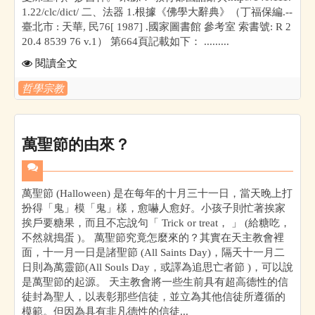
1.22/clc/dict/ 二、法器 1.根據《佛學大辭典》（丁福保編.--
臺北市 : 天華, 民76[ 1987] .國家圖書館 參考室 索書號: R 2
20.4 8539 76 v.1） 第664頁記載如下： .........
閱讀全文
哲學宗教
萬聖節的由來？
萬聖節 (Halloween) 是在每年的十月三十一日，當天晚上打
扮得「鬼」模「鬼」樣，愈嚇人愈好。小孩子則忙著挨家
挨戶要糖果，而且不忘說句「 Trick or treat， 」 (給糖吃，
不然就搗蛋 )。 萬聖節究竟怎麼來的？其實在天主教會裡
面，十一月一日是諸聖節 (All Saints Day)，隔天十一月二
日則為萬靈節(All Souls Day，或譯為追思亡者節 )，可以說
是萬聖節的起源。 天主教會將一些生前具有超高德性的信
徒封為聖人，以表彰那些信徒，並立為其他信徒所遵循的
模範。但因為具有非凡德性的信徒...