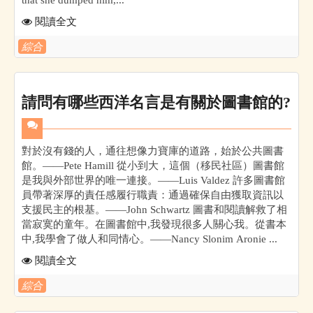
閱讀全文
綜合
請問有哪些西洋名言是有關於圖書館的?
對於沒有錢的人，通往想像力寶庫的道路，始於公共圖書
館。——Pete Hamill 從小到大，這個（移民社區）圖書館
是我與外部世界的唯一連接。——Luis Valdez 許多圖書館
員帶著深厚的責任感履行職責：通過確保自由獲取資訊以
支援民主的根基。——John Schwartz 圖書和閱讀解救了相
當寂寞的童年。在圖書館中,我發現很多人關心我。從書本
中,我學會了做人和同情心。——Nancy Slonim Aronie ...
閱讀全文
綜合