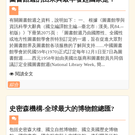
有關圖書館週之資料，說明如下： 一、 根據《圖書館學與
資訊科學大辭典（國立編譯館主編.--臺北市 : 漢美, 民84.--
初版）》下冊第2075頁：「圖書館週乃由國際性、全國性
或地方性圖書館學會所特別訂定的一週，旨在促進大眾對
於圖書館界及圖書館各項服務的了解與支持……中國圖書
館學會於民國59年(1970)正式訂定每年12月1日至7日為圖
書館週……西元1958年始由美國出版商和圖書館員共同倡
議訂定全國圖書館週(National Library Week, 簡...
閱讀全文
綜合
史密森機構-全球最大的博物館總匯?
包括史密森大樓、國立自然博物館、國立美國歷史博物