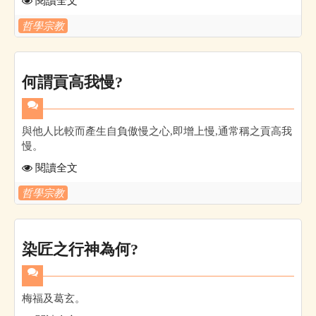
閱讀全文
哲學宗教
何謂貢高我慢?
與他人比較而產生自負傲慢之心,即增上慢,通常稱之貢高我
慢。
閱讀全文
哲學宗教
染匠之行神為何?
梅福及葛玄。