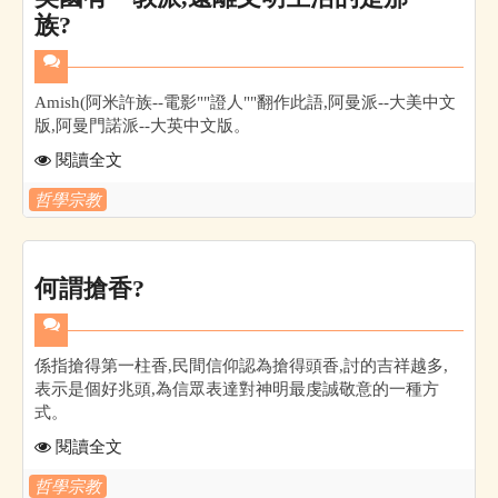
族?
Amish(阿米許族--電影""證人""翻作此語,阿曼派--大美中文
版,阿曼門諾派--大英中文版。
閱讀全文
哲學宗教
何謂搶香?
係指搶得第一柱香,民間信仰認為搶得頭香,討的吉祥越多,
表示是個好兆頭,為信眾表達對神明最虔誠敬意的一種方
式。
閱讀全文
哲學宗教