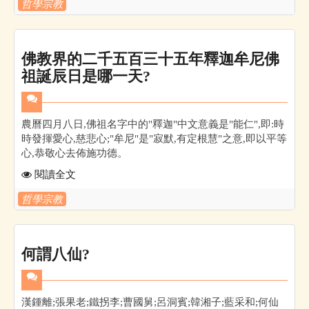
哲學宗教
佛教界的二千五百三十五年釋迦牟尼佛
祖誕辰日是哪一天?
農曆四月八日,佛祖名字中的"釋迦"中文意義是"能仁",即:時
時發揮愛心,慈悲心;"牟尼"是"寂默,有定根慧"之意,即以平等
心,恭敬心去佈施功德。
閱讀全文
哲學宗教
何謂八仙?
漢鍾離;張果老;鐵拐李;曹國舅;呂洞賓;韓湘子;藍采和;何仙