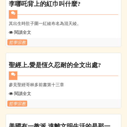
李哪吒背上的紅巾叫什麼?
其出生時肚子圍一紅綾布名為混天綾。
閱讀全文
哲學宗教
聖經上,愛是恆久忍耐的全文出處?
參見聖經哥林多前書第十三章
閱讀全文
哲學宗教
美國有一教派,遠離文明生活的是那一