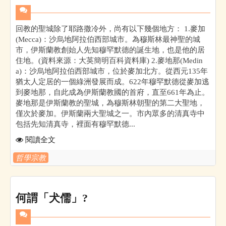
回教的聖城除了耶路撒冷外，尚有以下幾個地方： 1.麥加
(Mecca)：沙烏地阿拉伯西部城市。為穆斯林最神聖的城
市，伊斯蘭教創始人先知穆罕默德的誕生地，也是他的居
住地。(資料來源：大英簡明百科資料庫) 2.麥地那(Medin
a)：沙烏地阿拉伯西部城市，位於麥加北方。從西元135年
猶太人定居的一個綠洲發展而成。622年穆罕默德從麥加逃
到麥地那，自此成為伊斯蘭教國的首府，直至661年為止。
麥地那是伊斯蘭教的聖城，為穆斯林朝聖的第二大聖地，
僅次於麥加。伊斯蘭兩大聖城之一。市內眾多的清真寺中
包括先知清真寺，裡面有穆罕默德...
閱讀全文
哲學宗教
何謂「犬儒」?