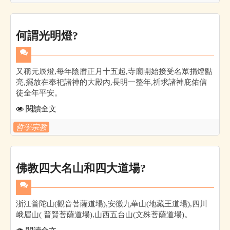
何謂光明燈?
又稱元辰燈,每年陰曆正月十五起,寺廟開始接受名眾捐燈點
亮,擺放在奉祀諸神的大殿內,長明一整年,祈求諸神庇佑信
徒全年平安。
閱讀全文
哲學宗教
佛教四大名山和四大道場?
浙江普陀山(觀音菩薩道場),安徽九華山(地藏王道場),四川
峨眉山( 普賢菩薩道場),山西五台山(文殊菩薩道場)。