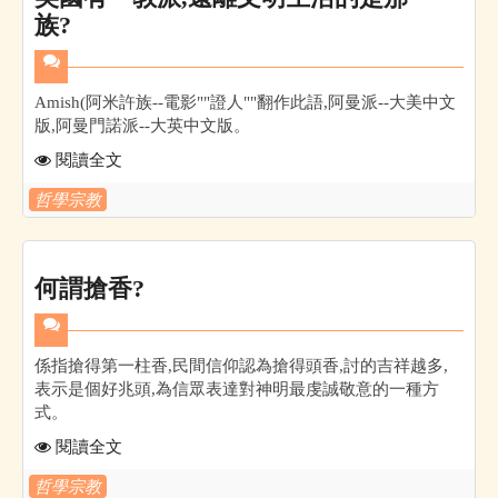
族?
Amish(阿米許族--電影""證人""翻作此語,阿曼派--大美中文
版,阿曼門諾派--大英中文版。
閱讀全文
哲學宗教
何謂搶香?
係指搶得第一柱香,民間信仰認為搶得頭香,討的吉祥越多,
表示是個好兆頭,為信眾表達對神明最虔誠敬意的一種方
式。
閱讀全文
哲學宗教