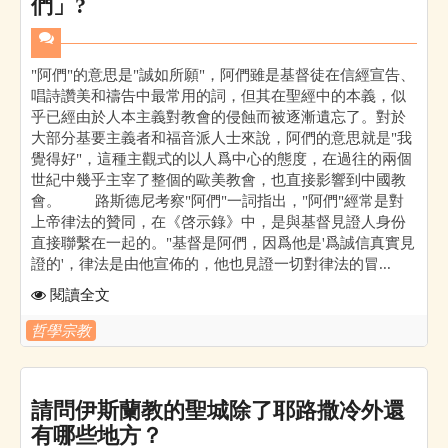
們」?
"阿們"的意思是"誠如所願"，阿們雖是基督徒在信經宣告、
唱詩讚美和禱告中最常用的詞，但其在聖經中的本義，似
乎已經由於人本主義對教會的侵蝕而被逐漸遺忘了。對於
大部分基要主義者和福音派人士來說，阿們的意思就是"我
覺得好"，這種主觀式的以人爲中心的態度，在過往的兩個
世紀中幾乎主宰了整個的歐美教會，也直接影響到中國教
會。 路斯德尼考察"阿們"一詞指出，"阿們"經常是對
上帝律法的贊同，在《啓示錄》中，是與基督見證人身份
直接聯繫在一起的。"基督是阿們，因爲他是'爲誠信真實見
證的'，律法是由他宣佈的，他也見證一切對律法的冒...
閱讀全文
哲學宗教
請問伊斯蘭教的聖城除了耶路撒冷外還
有哪些地方？