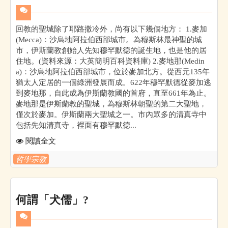
回教的聖城除了耶路撒冷外，尚有以下幾個地方： 1.麥加
(Mecca)：沙烏地阿拉伯西部城市。為穆斯林最神聖的城
市，伊斯蘭教創始人先知穆罕默德的誕生地，也是他的居
住地。(資料來源：大英簡明百科資料庫) 2.麥地那(Medin
a)：沙烏地阿拉伯西部城市，位於麥加北方。從西元135年
猶太人定居的一個綠洲發展而成。622年穆罕默德從麥加逃
到麥地那，自此成為伊斯蘭教國的首府，直至661年為止。
麥地那是伊斯蘭教的聖城，為穆斯林朝聖的第二大聖地，
僅次於麥加。伊斯蘭兩大聖城之一。市內眾多的清真寺中
包括先知清真寺，裡面有穆罕默德...
閱讀全文
哲學宗教
何謂「犬儒」?