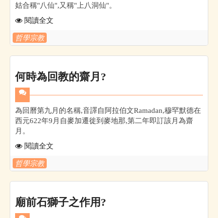
姑合稱"八仙",又稱"上八洞仙"。
閱讀全文
哲學宗教
何時為回教的齋月?
為回曆第九月的名稱,音譯自阿拉伯文Ramadan,穆罕默德在
西元622年9月自麥加遷徙到麥地那,第二年即訂該月為齋
月。
閱讀全文
哲學宗教
廟前石獅子之作用?