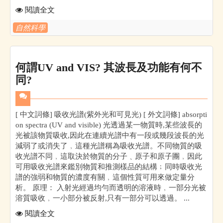
閱讀全文
自然科學
何謂UV and VIS? 其波長及功能有何不
同?
[ 中文詞條] 吸收光譜(紫外光和可見光) [ 外文詞條] absorpti
on spectra (UV and visible) 光透過某一物質時,某些波長的
光被該物質吸收,因此在連續光譜中有一段或幾段波長的光
減弱了或消失了﹐這種光譜稱為吸收光譜。不同物質的吸
收光譜不同﹐這取決於物質的分子﹑原子和原子團﹐因此
可用吸收光譜來鑑別物質和推測樣品的結構﹔同時吸收光
譜的強弱和物質的濃度有關﹐這個性質可用來做定量分
析。 原理： 入射光經過均勻而透明的溶液時﹐一部分光被
溶質吸收﹐一小部分被反射,只有一部分可以透過。 ...
閱讀全文