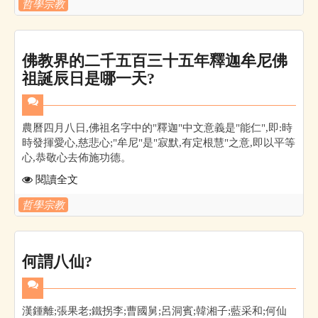
哲學宗教
佛教界的二千五百三十五年釋迦牟尼佛
祖誕辰日是哪一天?
農曆四月八日,佛祖名字中的"釋迦"中文意義是"能仁",即:時
時發揮愛心,慈悲心;"牟尼"是"寂默,有定根慧"之意,即以平等
心,恭敬心去佈施功德。
閱讀全文
哲學宗教
何謂八仙?
漢鍾離;張果老;鐵拐李;曹國舅;呂洞賓;韓湘子;藍采和;何仙