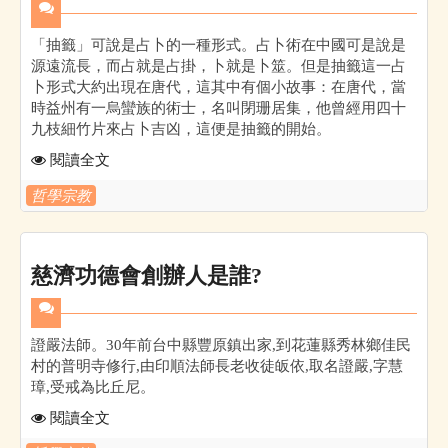
「抽籤」可說是占卜的一種形式。占卜術在中國可是說是
源遠流長，而占就是占掛，卜就是卜筮。但是抽籤這一占
卜形式大約出現在唐代，這其中有個小故事：在唐代，當
時益州有一烏蠻族的術士，名叫閉珊居集，他曾經用四十
九枝細竹片來占卜吉凶，這便是抽籤的開始。
閱讀全文
哲學宗教
慈濟功德會創辦人是誰?
證嚴法師。30年前台中縣豐原鎮出家,到花蓮縣秀林鄉佳民
村的普明寺修行,由印順法師長老收徒皈依,取名證嚴,字慧
璋,受戒為比丘尼。
閱讀全文