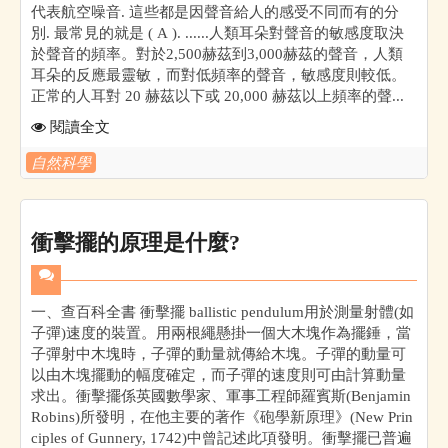
代表航空噪音. 這些都是因聲音給人的感受不同而有的分
別. 最常見的就是 ( A ). ......人類耳朵對聲音的敏感度取決
於聲音的頻率。對於2,500赫茲到3,000赫茲的聲音，人類
耳朵的反應最靈敏，而對低頻率的聲音，敏感度則較低。
正常的人耳對 20 赫茲以下或 20,000 赫茲以上頻率的聲...
閱讀全文
自然科學
衝擊擺的原理是什麼?
一、查百科全書 衝擊擺 ballistic pendulum用於測量射體(如
子彈)速度的裝置。用兩根繩懸掛一個大木塊作為擺錘，當
子彈射中木塊時，子彈的動量就傳給木塊。子彈的動量可
以由木塊擺動的幅度確定，而子彈的速度則可由計算動量
求出。衝擊擺係英國數學家、軍事工程師羅賓斯(Benjamin
Robins)所發明，在他主要的著作《砲學新原理》(New Prin
ciples of Gunnery, 1742)中曾記述此項發明。衝擊擺已普遍