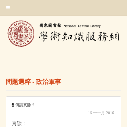
跳
:::
到
主
要
內
容
區
塊
:::
問題選粹 - 政治軍事
何謂真除？
16 十一月 2016
真除：