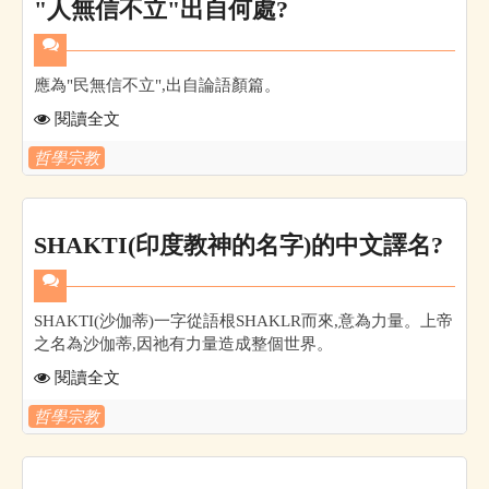
"人無信不立"出自何處?
應為"民無信不立",出自論語顏篇。
閱讀全文
哲學宗教
SHAKTI(印度教神的名字)的中文譯名?
SHAKTI(沙伽蒂)一字從語根SHAKLR而來,意為力量。上帝
之名為沙伽蒂,因祂有力量造成整個世界。
閱讀全文
哲學宗教