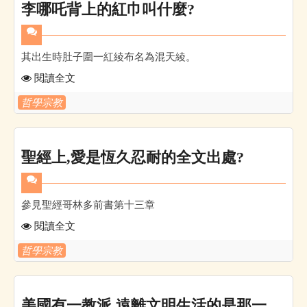
李哪吒背上的紅巾叫什麼?
其出生時肚子圍一紅綾布名為混天綾。
閱讀全文
哲學宗教
聖經上,愛是恆久忍耐的全文出處?
參見聖經哥林多前書第十三章
閱讀全文
哲學宗教
美國有一教派,遠離文明生活的是那一