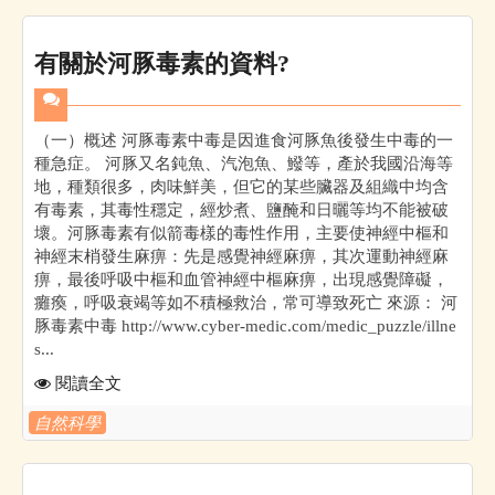
有關於河豚毒素的資料?
（一）概述 河豚毒素中毒是因進食河豚魚後發生中毒的一
種急症。 河豚又名鈍魚、汽泡魚、鱍等，產於我國沿海等
地，種類很多，肉味鮮美，但它的某些臟器及組織中均含
有毒素，其毒性穩定，經炒煮、鹽醃和日曬等均不能被破
壞。河豚毒素有似箭毒樣的毒性作用，主要使神經中樞和
神經末梢發生麻痹：先是感覺神經麻痹，其次運動神經麻
痹，最後呼吸中樞和血管神經中樞麻痹，出現感覺障礙，
癱瘓，呼吸衰竭等如不積極救治，常可導致死亡 來源： 河
豚毒素中毒 http://www.cyber-medic.com/medic_puzzle/illne
s...
閱讀全文
自然科學