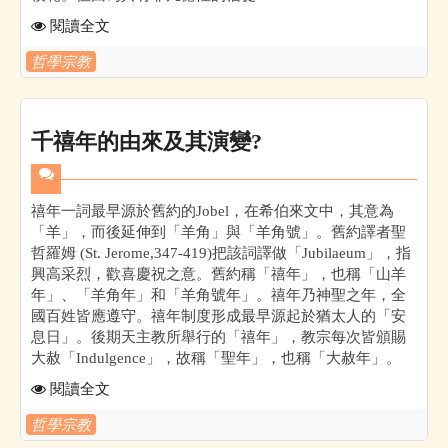
閱讀全文
哲學宗教
千禧年的由來及其演變?
禧年一詞最早源於舊約的Jobel，在希伯來文中，其意為
「羊」，而後延伸到「羊角」與「羊角號」。舊約譯者聖
哲羅姆 (St. Jerome,347-419)把該詞譯做「Jubilaeum」，指
興高采烈，歡喜慶祝之意。舊約稱「禧年」，也稱「山羊
年」、「羊角年」和「羊角號年」。禧年乃神聖之年，全
國百姓皆應遵守。禧年制度形成最早源起於猶太人的「安
息日」。後期天主教所舉行的「禧年」，教宗每次皆頒賜
大赦「Indulgence」，故稱「聖年」，也稱「大赦年」。
閱讀全文
哲學宗教