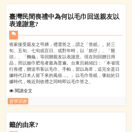
臺灣民間喪禮中為何以毛巾回送親友以
表達謝意?
喪家接受親友之弔膊，禮需答之，謂之「答紙」。於三
旬、五旬、七旬或百日、或對年時，以「糕仔」、「饅
頭」、「麵龜」等回贈親友以表謝意。現在則回贈日用
品，而以臉巾肥皂者最為普遍。台東呂銘傾曰：「本省現
行喪禮，贈送弔客以毛巾、手帕，習以為常，這完全是日
據時代日本人留下來的風俗…。」以毛巾答紙，肇始於日
據時代，晚近則收禮之同時即以毛巾答之。
閱讀全文
哲學宗教
籤的由來?