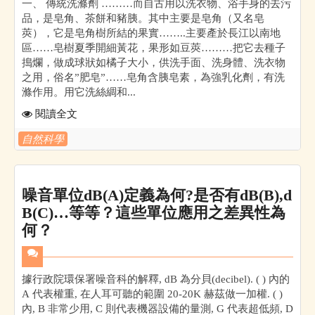
一、 傳統洗滌劑 ………而自古用以洗衣物、浴手身的去污
品，是皂角、茶餅和豬胰。其中主要是皂角（又名皂
莢），它是皂角樹所結的果實……..主要產於長江以南地
區……皂樹夏季開細黃花，果形如豆莢………把它去種子
搗爛，做成球狀如橘子大小，供洗手面、洗身體、洗衣物
之用，俗名”肥皂”……皂角含胰皂素，為強乳化劑，有洗
滌作用。用它洗絲綢和...
閱讀全文
自然科學
噪音單位dB(A)定義為何?是否有dB(B),d
B(C)…等等？這些單位應用之差異性為
何？
據行政院環保署噪音科的解釋, dB 為分貝(decibel). ( ) 內的
A 代表權重, 在人耳可聽的範圍 20-20K 赫茲做一加權. ( )
內, B 非常少用, C 則代表機器設備的量測, G 代表超低頻, D