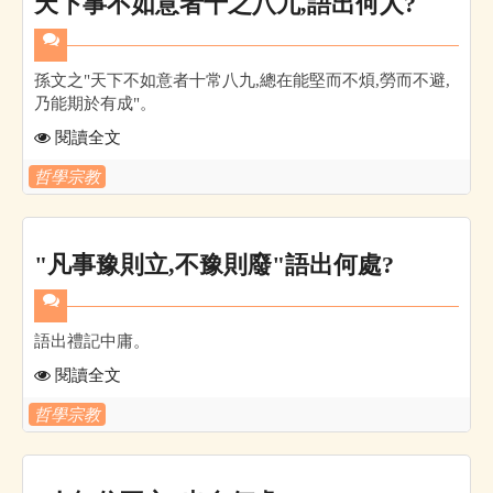
天下事不如意者十之八九,語出何人?
孫文之"天下不如意者十常八九,總在能堅而不煩,勞而不避,
乃能期於有成"。
閱讀全文
哲學宗教
"凡事豫則立,不豫則廢"語出何處?
語出禮記中庸。
閱讀全文
哲學宗教