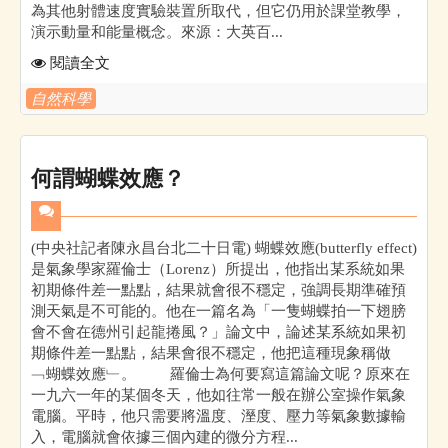
為其他射體速度實驗裝置所取代，但它仍用於課堂教學，
演示動量和能量概念。來源：大英百...
閱讀全文
自然科學
何謂蝴蝶效應？
(中央社記者陳永昌台北二十日電) 蝴蝶效應(butterfly effect)
是氣象學家羅倫士（Lorenz）所提出，他指出某系統如果
初期條件差一點點，結果就會很不穩定，強調長期準確預
測天氣是不可能的。他在一篇名為「一隻蝴蝶拍一下翅膀
會不會在德州引起龍捲風？」論文中，論述某系統如果初
期條件差一點點，結果會很不穩定，他把這種現象稱做
﹁蝴蝶效應﹂。 羅倫士為何要寫這篇論文呢？原來在
一九六一年的某個冬天，他如往常一般在辦公室操作氣象
電腦。平時，他只需要將溫度、溼度、壓力等氣象數據輸
入，電腦就會依據三個內建的微分方程...