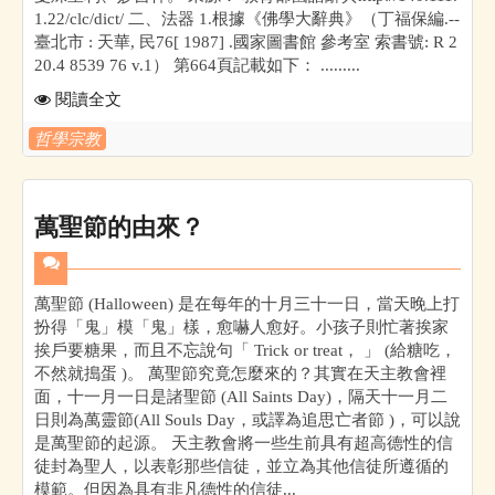
1.22/clc/dict/ 二、法器 1.根據《佛學大辭典》（丁福保編.--
臺北市 : 天華, 民76[ 1987] .國家圖書館 參考室 索書號: R 2
20.4 8539 76 v.1） 第664頁記載如下： .........
閱讀全文
哲學宗教
萬聖節的由來？
萬聖節 (Halloween) 是在每年的十月三十一日，當天晚上打
扮得「鬼」模「鬼」樣，愈嚇人愈好。小孩子則忙著挨家
挨戶要糖果，而且不忘說句「 Trick or treat， 」 (給糖吃，
不然就搗蛋 )。 萬聖節究竟怎麼來的？其實在天主教會裡
面，十一月一日是諸聖節 (All Saints Day)，隔天十一月二
日則為萬靈節(All Souls Day，或譯為追思亡者節 )，可以說
是萬聖節的起源。 天主教會將一些生前具有超高德性的信
徒封為聖人，以表彰那些信徒，並立為其他信徒所遵循的
模範。但因為具有非凡德性的信徒...