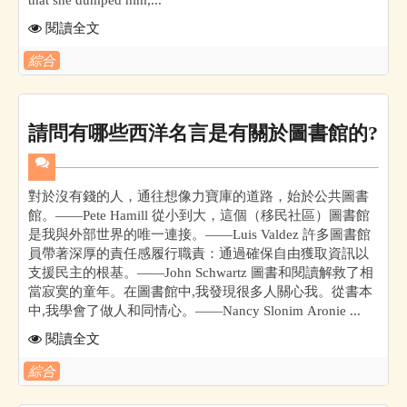
閱讀全文
綜合
請問有哪些西洋名言是有關於圖書館的?
對於沒有錢的人，通往想像力寶庫的道路，始於公共圖書
館。——Pete Hamill 從小到大，這個（移民社區）圖書館
是我與外部世界的唯一連接。——Luis Valdez 許多圖書館
員帶著深厚的責任感履行職責：通過確保自由獲取資訊以
支援民主的根基。——John Schwartz 圖書和閱讀解救了相
當寂寞的童年。在圖書館中,我發現很多人關心我。從書本
中,我學會了做人和同情心。——Nancy Slonim Aronie ...
閱讀全文
綜合