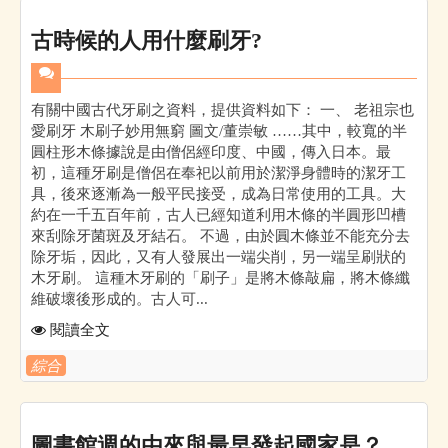
古時候的人用什麼刷牙?
有關中國古代牙刷之資料，提供資料如下： 一、 老祖宗也
愛刷牙 木刷子妙用無窮 圖文/董崇敏 ……其中，較寬的半
圓柱形木條據說是由僧侶經印度、中國，傳入日本。最
初，這種牙刷是僧侶在奉祀以前用於潔淨身體時的潔牙工
具，後來逐漸為一般平民接受，成為日常使用的工具。大
約在一千五百年前，古人已經知道利用木條的半圓形凹槽
來刮除牙菌斑及牙結石。 不過，由於圓木條並不能充分去
除牙垢，因此，又有人發展出一端尖削，另一端呈刷狀的
木牙刷。 這種木牙刷的「刷子」是將木條敲扁，將木條纖
維破壞後形成的。古人可...
閱讀全文
綜合
圖書館週的由來與最早發起國家是？