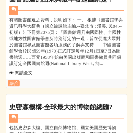
有關圖書館週之資料，說明如下： 一、 根據《圖書館學與
資訊科學大辭典（國立編譯館主編.--臺北市 : 漢美, 民84.--
初版）》下冊第2075頁：「圖書館週乃由國際性、全國性
或地方性圖書館學會所特別訂定的一週，旨在促進大眾對
於圖書館界及圖書館各項服務的了解與支持……中國圖書
館學會於民國59年(1970)正式訂定每年12月1日至7日為圖
書館週……西元1958年始由美國出版商和圖書館員共同倡
議訂定全國圖書館週(National Library Week, 簡...
閱讀全文
綜合
史密森機構-全球最大的博物館總匯?
包括史密森大樓、國立自然博物館、國立美國歷史博物