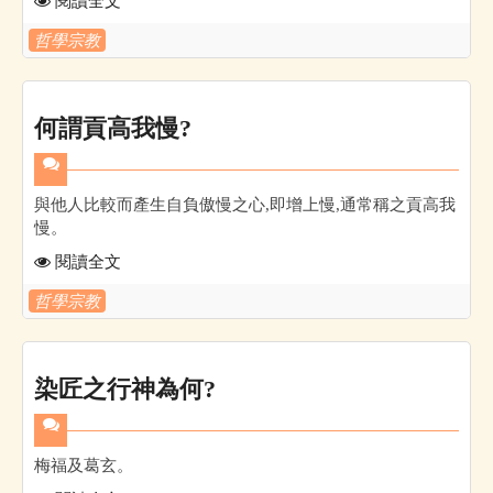
閱讀全文
哲學宗教
何謂貢高我慢?
與他人比較而產生自負傲慢之心,即增上慢,通常稱之貢高我
慢。
閱讀全文
哲學宗教
染匠之行神為何?
梅福及葛玄。