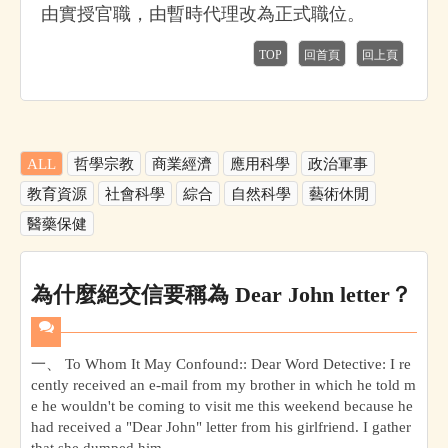
由實授官職，由暫時代理改為正式職位。
TOP
回首頁
回上頁
ALL
哲學宗教
商業經濟
應用科學
政治軍事
教育資源
社會科學
綜合
自然科學
藝術休閒
醫藥保健
為什麼絕交信要稱為 Dear John letter？
一、 To Whom It May Confound:: Dear Word Detective: I re
cently received an e-mail from my brother in which he told m
e he wouldn't be coming to visit me this weekend because he
had received a "Dear John" letter from his girlfriend. I gather
that she dumped him,...