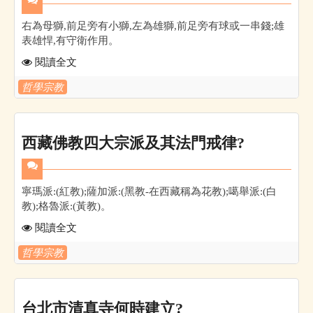
右為母獅,前足旁有小獅,左為雄獅,前足旁有球或一串錢;雄
表雄悍,有守衛作用。
閱讀全文
哲學宗教
西藏佛教四大宗派及其法門戒律?
寧瑪派:(紅教);薩加派:(黑教-在西藏稱為花教);噶舉派:(白
教);格魯派:(黃教)。
閱讀全文
哲學宗教
台北市清真寺何時建立?