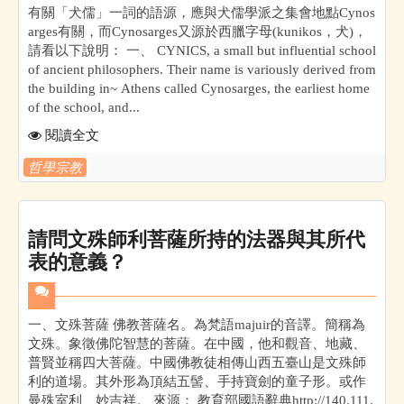
有關「犬儒」一詞的語源，應與犬儒學派之集會地點Cynos
arges有關，而Cynosarges又源於西臘字母(kunikos，犬)，
請看以下說明： 一、 CYNICS, a small but influential school
of ancient philosophers. Their name is variously derived from
the building in~ Athens called Cynosarges, the earliest home
of the school, and...
閱讀全文
哲學宗教
請問文殊師利菩薩所持的法器與其所代
表的意義？
一、文殊菩薩 佛教菩薩名。為梵語majuir的音譯。簡稱為
文殊。象徵佛陀智慧的菩薩。在中國，他和觀音、地藏、
普賢並稱四大菩薩。中國佛教徒相傳山西五臺山是文殊師
利的道場。其外形為頂結五髻、手持寶劍的童子形。或作
曼殊室利、妙吉祥。 來源： 教育部國語辭典http://140.111.