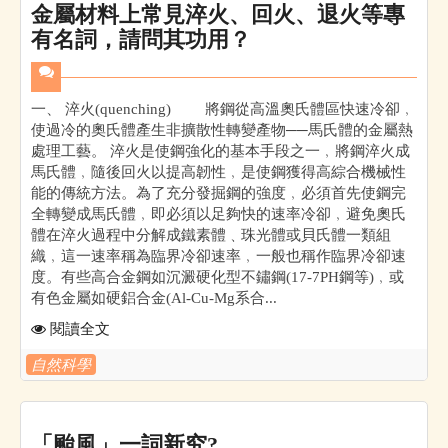
金屬材料上常見淬火、回火、退火等專
有名詞，請問其功用？
一、 淬火(quenching) 將鋼從高溫奧氏體區快速冷卻﹐
使過冷的奧氏體產生非擴散性轉變產物──馬氏體的金屬熱
處理工藝。 淬火是使鋼強化的基本手段之一﹐將鋼淬火成
馬氏體﹐隨後回火以提高韌性﹐是使鋼獲得高綜合機械性
能的傳統方法。為了充分發掘鋼的強度﹐必須首先使鋼完
全轉變成馬氏體﹐即必須以足夠快的速率冷卻﹐避免奧氏
體在淬火過程中分解成鐵素體﹑珠光體或貝氏體一類組
織﹐這一速率稱為臨界冷卻速率﹐一般也稱作臨界冷卻速
度。有些高合金鋼如沉澱硬化型不鏽鋼(17-7PH鋼等)﹐或
有色金屬如硬鋁合金(Al-Cu-Mg系合...
閱讀全文
自然科學
「颱風」一詞新究?