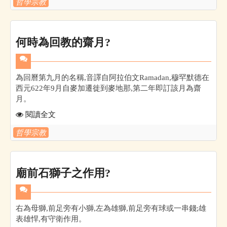
哲學宗教
何時為回教的齋月?
為回曆第九月的名稱,音譯自阿拉伯文Ramadan,穆罕默德在
西元622年9月自麥加遷徙到麥地那,第二年即訂該月為齋
月。
閱讀全文
哲學宗教
廟前石獅子之作用?
右為母獅,前足旁有小獅,左為雄獅,前足旁有球或一串錢;雄
表雄悍,有守衛作用。