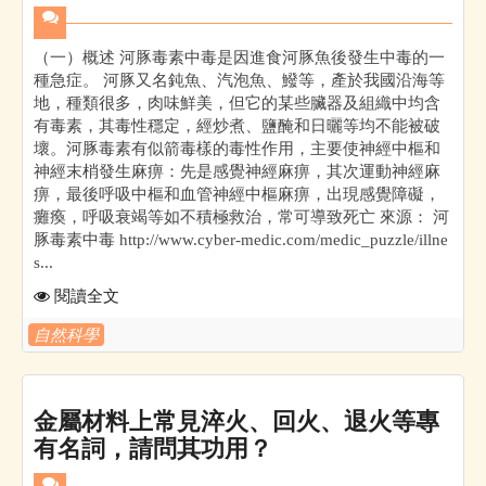
（一）概述 河豚毒素中毒是因進食河豚魚後發生中毒的一
種急症。 河豚又名鈍魚、汽泡魚、鱍等，產於我國沿海等
地，種類很多，肉味鮮美，但它的某些臟器及組織中均含
有毒素，其毒性穩定，經炒煮、鹽醃和日曬等均不能被破
壞。河豚毒素有似箭毒樣的毒性作用，主要使神經中樞和
神經末梢發生麻痹：先是感覺神經麻痹，其次運動神經麻
痹，最後呼吸中樞和血管神經中樞麻痹，出現感覺障礙，
癱瘓，呼吸衰竭等如不積極救治，常可導致死亡 來源： 河
豚毒素中毒 http://www.cyber-medic.com/medic_puzzle/illne
s...
閱讀全文
自然科學
金屬材料上常見淬火、回火、退火等專
有名詞，請問其功用？