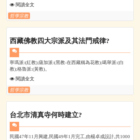
閱讀全文
哲學宗教
西藏佛教四大宗派及其法門戒律?
寧瑪派:(紅教);薩加派:(黑教-在西藏稱為花教);噶舉派:(白
教);格魯派:(黃教)。
閱讀全文
哲學宗教
台北市清真寺何時建立?
民國47年11月興建,民國49年1月完工,由楊卓成設計,共1000