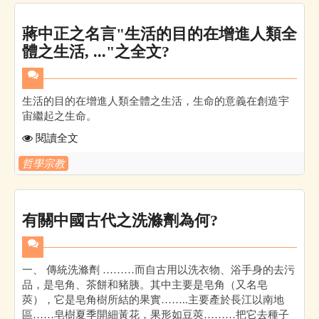
蔣中正之名言"生活的目的在增進人類全
體之生活, ..."之全文?
生活的目的在增進人類全體之生活，生命的意義在創造宇
宙繼起之生命。
閱讀全文
哲學宗教
有關中國古代之洗滌劑為何?
一、 傳統洗滌劑 ………而自古用以洗衣物、浴手身的去污
品，是皂角、茶餅和豬胰。其中主要是皂角（又名皂
莢），它是皂角樹所結的果實……..主要產於長江以南地
區……皂樹夏季開細黃花，果形如豆莢………把它去種子