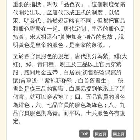
重要的指標，叫做「品色衣」，這個制度從隋
代開始出現，至唐代形成正式的制度，以後
宋、明各代，雖然規定略有不同，但都把官品
和服色聯繫在一起。唐代定制，皇帝的服色是
拓黃，宋太祖還有"黃袍加身"稱帝的典故，說
明黃色是皇帝的服色，是皇家的象徵。。
至於各官員服色的規定，唐代則分為紫、緋(大
紅)、綠、青四種。親王及三品以上官員穿紫
服，腰間用金玉帶，白居易(初售秘監偶寫所
懷)曾寫道:「紫袍新秘監，白首舊書生。」秘
書監是從三品的官職，白居易提到他當上了這
個官，就可以穿紫袍了；四、五品官員的服色
為緋色，六、七品官員的服色為綠色；八、九
品官員服色則為青。而平民、士兵服色各有規
定。
TOP
回首頁
回上頁