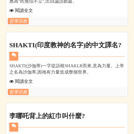
應為"民無信不立",出自論語顏篇。
閱讀全文
哲學宗教
SHAKTI(印度教神的名字)的中文譯名?
SHAKTI(沙伽蒂)一字從語根SHAKLR而來,意為力量。上帝
之名為沙伽蒂,因祂有力量造成整個世界。
閱讀全文
哲學宗教
李哪吒背上的紅巾叫什麼?