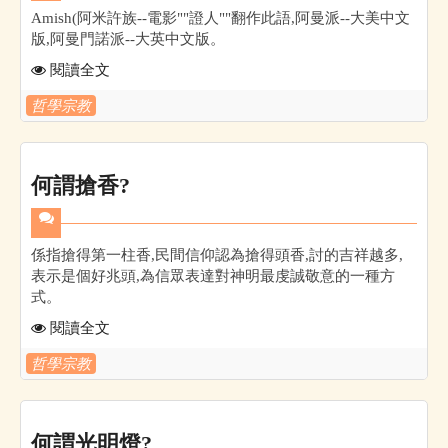
Amish(阿米許族--電影""證人""翻作此語,阿曼派--大美中文
版,阿曼門諾派--大英中文版。
閱讀全文
哲學宗教
何謂搶香?
係指搶得第一柱香,民間信仰認為搶得頭香,討的吉祥越多,
表示是個好兆頭,為信眾表達對神明最虔誠敬意的一種方
式。
閱讀全文
哲學宗教
何謂光明燈?