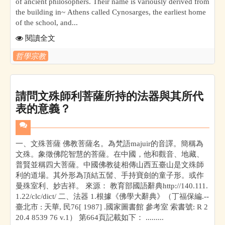
of ancient philosophers. Their name is variously derived from
the building in~ Athens called Cynosarges, the earliest home
of the school, and...
閱讀全文
哲學宗教
請問文殊師利菩薩所持的法器與其所代
表的意義？
一、文殊菩薩 佛教菩薩名。為梵語majuir的音譯。簡稱為
文殊。象徵佛陀智慧的菩薩。在中國，他和觀音、地藏、
普賢並稱四大菩薩。中國佛教徒相傳山西五臺山是文殊師
利的道場。其外形為頂結五髻、手持寶劍的童子形。或作
曼殊室利、妙吉祥。 來源： 教育部國語辭典http://140.111.
1.22/clc/dict/ 二、法器 1.根據《佛學大辭典》（丁福保編.--
臺北市 : 天華, 民76[ 1987] .國家圖書館 參考室 索書號: R 2
20.4 8539 76 v.1） 第664頁記載如下： .........