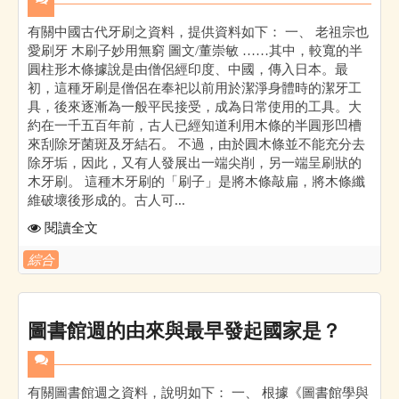
有關中國古代牙刷之資料，提供資料如下： 一、 老祖宗也
愛刷牙 木刷子妙用無窮 圖文/董崇敏 ……其中，較寬的半
圓柱形木條據說是由僧侶經印度、中國，傳入日本。最
初，這種牙刷是僧侶在奉祀以前用於潔淨身體時的潔牙工
具，後來逐漸為一般平民接受，成為日常使用的工具。大
約在一千五百年前，古人已經知道利用木條的半圓形凹槽
來刮除牙菌斑及牙結石。 不過，由於圓木條並不能充分去
除牙垢，因此，又有人發展出一端尖削，另一端呈刷狀的
木牙刷。 這種木牙刷的「刷子」是將木條敲扁，將木條纖
維破壞後形成的。古人可...
閱讀全文
綜合
圖書館週的由來與最早發起國家是？
有關圖書館週之資料，說明如下： 一、 根據《圖書館學與