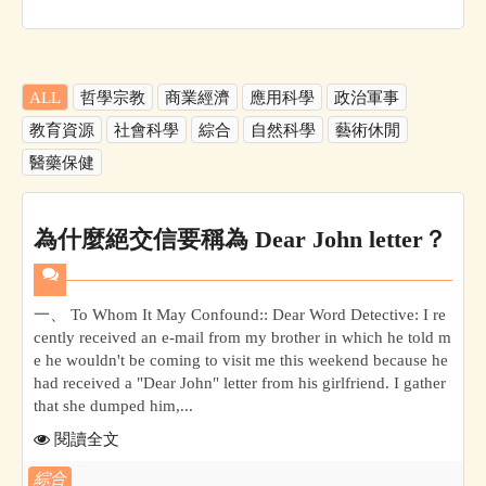
ALL
哲學宗教
商業經濟
應用科學
政治軍事
教育資源
社會科學
綜合
自然科學
藝術休閒
醫藥保健
為什麼絕交信要稱為 Dear John letter？
一、 To Whom It May Confound:: Dear Word Detective: I re
cently received an e-mail from my brother in which he told m
e he wouldn't be coming to visit me this weekend because he
had received a "Dear John" letter from his girlfriend. I gather
that she dumped him,...
閱讀全文
綜合