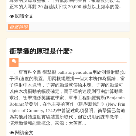
耳朵的反應最靈敏，而對低頻率的聲音，敏感度則較低。
正常的人耳對 20 赫茲以下或 20,000 赫茲以上頻率的聲...
閱讀全文
自然科學
衝擊擺的原理是什麼?
一、查百科全書 衝擊擺 ballistic pendulum用於測量射體(如
子彈)速度的裝置。用兩根繩懸掛一個大木塊作為擺錘，當
子彈射中木塊時，子彈的動量就傳給木塊。子彈的動量可
以由木塊擺動的幅度確定，而子彈的速度則可由計算動量
求出。衝擊擺係英國數學家、軍事工程師羅賓斯(Benjamin
Robins)所發明，在他主要的著作《砲學新原理》(New Prin
ciples of Gunnery, 1742)中曾記述此項發明。衝擊擺已普遍
為其他射體速度實驗裝置所取代，但它仍用於課堂教學，
演示動量和能量概念。來源：大英百...
閱讀全文