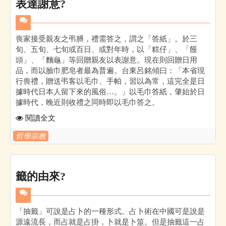
表達謝意?
喪家接受親友之弔膊，禮需答之，謂之「答紙」。於三
旬、五旬、七旬或百日、或對年時，以「糕仔」、「饅
頭」、「麵龜」等回贈親友以表謝意。現在則回贈日用
品，而以臉巾肥皂者最為普遍。台東呂銘傾曰：「本省現
行喪禮，贈送弔客以毛巾、手帕，習以為常，這完全是日
據時代日本人留下來的風俗…。」以毛巾答紙，肇始於日
據時代，晚近則收禮之同時即以毛巾答之。
閱讀全文
哲學宗教
籤的由來?
「抽籤」可說是占卜的一種形式。占卜術在中國可是說是
源遠流長，而占就是占掛，卜就是卜筮。但是抽籤這一占