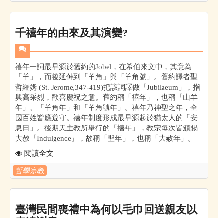
千禧年的由來及其演變?
禧年一詞最早源於舊約的Jobel，在希伯來文中，其意為
「羊」，而後延伸到「羊角」與「羊角號」。舊約譯者聖
哲羅姆 (St. Jerome,347-419)把該詞譯做「Jubilaeum」，指
興高采烈，歡喜慶祝之意。舊約稱「禧年」，也稱「山羊
年」、「羊角年」和「羊角號年」。禧年乃神聖之年，全
國百姓皆應遵守。禧年制度形成最早源起於猶太人的「安
息日」。後期天主教所舉行的「禧年」，教宗每次皆頒賜
大赦「Indulgence」，故稱「聖年」，也稱「大赦年」。
閱讀全文
哲學宗教
臺灣民間喪禮中為何以毛巾回送親友以