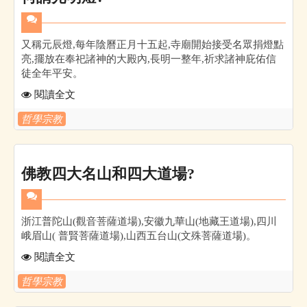
又稱元辰燈,每年陰曆正月十五起,寺廟開始接受名眾捐燈點
亮,擺放在奉祀諸神的大殿內,長明一整年,祈求諸神庇佑信
徒全年平安。
閱讀全文
哲學宗教
佛教四大名山和四大道場?
浙江普陀山(觀音菩薩道場),安徽九華山(地藏王道場),四川
峨眉山( 普賢菩薩道場),山西五台山(文殊菩薩道場)。
閱讀全文
哲學宗教