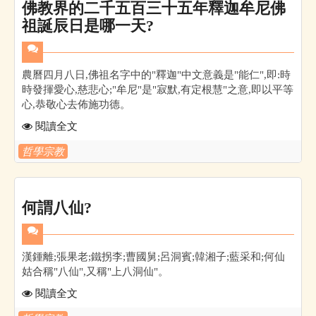
佛教界的二千五百三十五年釋迦牟尼佛
祖誕辰日是哪一天?
農曆四月八日,佛祖名字中的"釋迦"中文意義是"能仁",即:時
時發揮愛心,慈悲心;"牟尼"是"寂默,有定根慧"之意,即以平等
心,恭敬心去佈施功德。
閱讀全文
哲學宗教
何謂八仙?
漢鍾離;張果老;鐵拐李;曹國舅;呂洞賓;韓湘子;藍采和;何仙
姑合稱"八仙",又稱"上八洞仙"。
閱讀全文