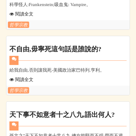
科學怪人:Frankenstein;吸血鬼: Vampire。
閱讀全文
哲學宗教
不自由,毋寧死這句話是誰說的?
給我自由,否則讓我死-美國政治家巴特列.亨利。
閱讀全文
哲學宗教
天下事不如意者十之八九,語出何人?
孫文之"天下不如意者十常八九,總在能堅而不煩,勞而不避,