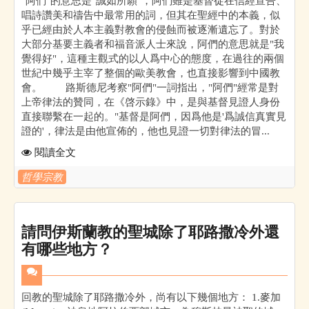
"阿們"的意思是"誠如所願"，阿們雖是基督徒在信經宣告、
唱詩讚美和禱告中最常用的詞，但其在聖經中的本義，似
乎已經由於人本主義對教會的侵蝕而被逐漸遺忘了。對於
大部分基要主義者和福音派人士來說，阿們的意思就是"我
覺得好"，這種主觀式的以人爲中心的態度，在過往的兩個
世紀中幾乎主宰了整個的歐美教會，也直接影響到中國教
會。 路斯德尼考察"阿們"一詞指出，"阿們"經常是對
上帝律法的贊同，在《啓示錄》中，是與基督見證人身份
直接聯繫在一起的。"基督是阿們，因爲他是'爲誠信真實見
證的'，律法是由他宣佈的，他也見證一切對律法的冒...
閱讀全文
哲學宗教
請問伊斯蘭教的聖城除了耶路撒冷外還
有哪些地方？
回教的聖城除了耶路撒冷外，尚有以下幾個地方： 1.麥加