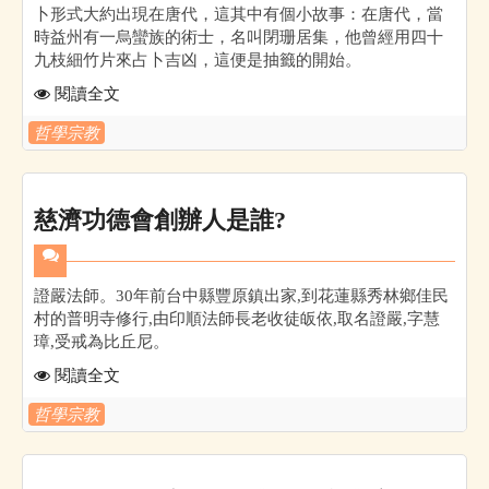
卜形式大約出現在唐代，這其中有個小故事：在唐代，當
時益州有一烏蠻族的術士，名叫閉珊居集，他曾經用四十
九枝細竹片來占卜吉凶，這便是抽籤的開始。
閱讀全文
哲學宗教
慈濟功德會創辦人是誰?
證嚴法師。30年前台中縣豐原鎮出家,到花蓮縣秀林鄉佳民
村的普明寺修行,由印順法師長老收徒皈依,取名證嚴,字慧
璋,受戒為比丘尼。
閱讀全文
哲學宗教