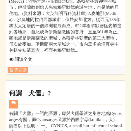
(Mecca)：沙烏地阿拉伯西部城市。為穆斯林最神聖的城
市，伊斯蘭教創始人先知穆罕默德的誕生地，也是他的居
住地。(資料來源：大英簡明百科資料庫) 2.麥地那(Medin
a)：沙烏地阿拉伯西部城市，位於麥加北方。從西元135年
猶太人定居的一個綠洲發展而成。622年穆罕默德從麥加逃
到麥地那，自此成為伊斯蘭教國的首府，直至661年為止。
麥地那是伊斯蘭教的聖城，為穆斯林朝聖的第二大聖地，
僅次於麥加。伊斯蘭兩大聖城之一。市內眾多的清真寺中
包括先知清真寺，裡面有穆罕默德...
閱讀全文
哲學宗教
何謂「犬儒」?
有關「犬儒」一詞的語源，應與犬儒學派之集會地點Cynos
arges有關，而Cynosarges又源於西臘字母(kunikos，犬)，
請看以下說明： 一、 CYNICS, a small but influential school