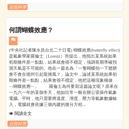
自然科學
何謂蝴蝶效應？
(中央社記者陳永昌台北二十日電) 蝴蝶效應(butterfly effect)
是氣象學家羅倫士（Lorenz）所提出，他指出某系統如果
初期條件差一點點，結果就會很不穩定，強調長期準確預
測天氣是不可能的。他在一篇名為「一隻蝴蝶拍一下翅膀
會不會在德州引起龍捲風？」論文中，論述某系統如果初
期條件差一點點，結果會很不穩定，他把這種現象稱做
﹁蝴蝶效應﹂。 羅倫士為何要寫這篇論文呢？原來在
一九六一年的某個冬天，他如往常一般在辦公室操作氣象
電腦。平時，他只需要將溫度、溼度、壓力等氣象數據輸
入，電腦就會依據三個內建的微分方程...
閱讀全文
自然科學