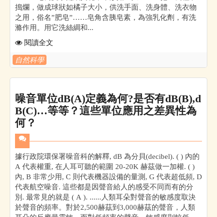
搗爛，做成球狀如橘子大小，供洗手面、洗身體、洗衣物
之用，俗名”肥皂”……皂角含胰皂素，為強乳化劑，有洗
滌作用。用它洗絲綢和...
閱讀全文
自然科學
噪音單位dB(A)定義為何?是否有dB(B),d
B(C)…等等？這些單位應用之差異性為
何？
據行政院環保署噪音科的解釋, dB 為分貝(decibel). ( ) 內的
A 代表權重, 在人耳可聽的範圍 20-20K 赫茲做一加權. ( )
內, B 非常少用, C 則代表機器設備的量測, G 代表超低頻, D
代表航空噪音. 這些都是因聲音給人的感受不同而有的分
別. 最常見的就是 ( A ). ......人類耳朵對聲音的敏感度取決
於聲音的頻率。對於2,500赫茲到3,000赫茲的聲音，人類