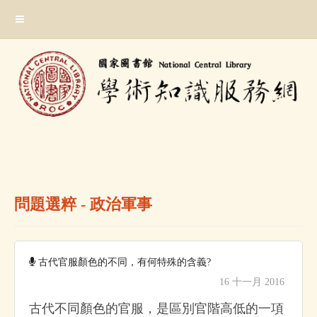
跳
:::
到
主
要
內
容
區
塊
:::
問題選粹 - 政治軍事
古代官服顏色的不同，有何特殊的含義?
16 十一月 2016
古代不同顏色的官服，是區別官階高低的一項