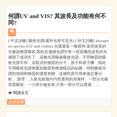
何謂UV and VIS? 其波長及功能有何不
同?
[ 中文詞條] 吸收光譜(紫外光和可見光) [ 外文詞條] absorpti
on spectra (UV and visible) 光透過某一物質時,某些波長的
光被該物質吸收,因此在連續光譜中有一段或幾段波長的光
減弱了或消失了﹐這種光譜稱為吸收光譜。不同物質的吸
收光譜不同﹐這取決於物質的分子﹑原子和原子團﹐因此
可用吸收光譜來鑑別物質和推測樣品的結構﹔同時吸收光
譜的強弱和物質的濃度有關﹐這個性質可用來做定量分
析。 原理： 入射光經過均勻而透明的溶液時﹐一部分光被
溶質吸收﹐一小部分被反射,只有一部分可以透過。 ...
閱讀全文
自然科學